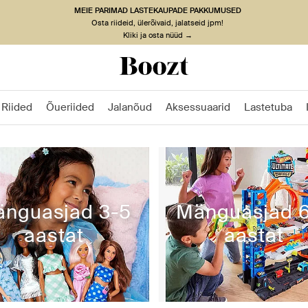
MEIE PARIMAD LASTEKAUPADE PAKKUMUSED
Osta riideid, ülerõivaid, jalatseid jpm!
Kliki ja osta nüüd →
Riided
Õueriided
Jalanõud
Aksessuaarid
Lastetuba
nguasjad 3-5
Mänguasjad 
aastat
aastat