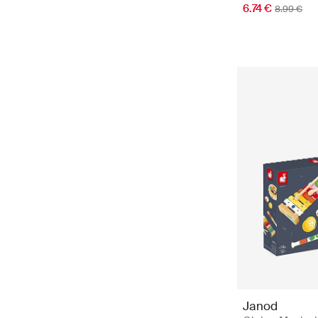
6.74 €
8.99 €
Janod