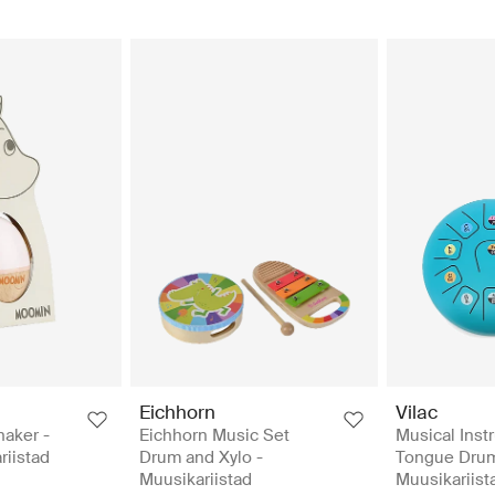
Eichhorn
Vilac
aker -
Eichhorn Music Set
Musical Inst
riistad
Drum and Xylo -
Tongue Drum
Muusikariistad
Muusikariist