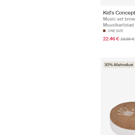
Kid's Concep
Music set brow
Muusikariistad
ONE SIZE
22.46 €
29.95 €
30% Allahindlust