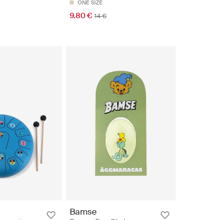
ONE SIZE
9.80 €
14 €
Bamse