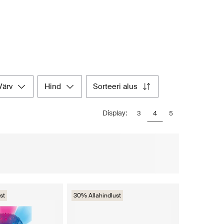
värv
hind
sorteeri alus
Display:
3
4
5
st
30% Allahindlust