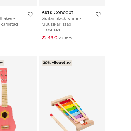
Kid's Concept
haker -
Guitar black white -
kariistad
Muusikariistad
ONE SIZE
22.46 €
29.95 €
st
30% Allahindlust