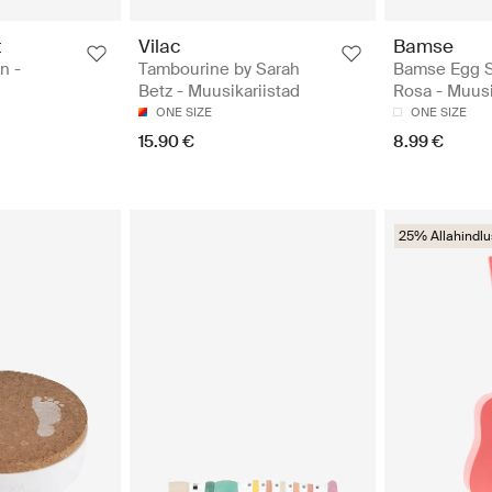
t
Vilac
Bamse
n -
Tambourine by Sarah
Bamse Egg S
Betz - Muusikariistad
Rosa - Muusi
ONE SIZE
ONE SIZE
15.90 €
8.99 €
25% Allahindlu