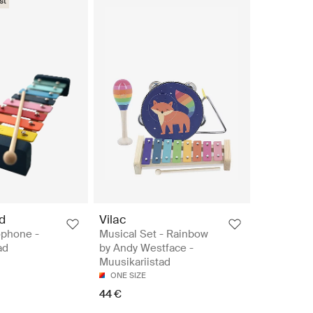
st
d
Vilac
phone -
Musical Set - Rainbow
ad
by Andy Westface -
Muusikariistad
ONE SIZE
44 €