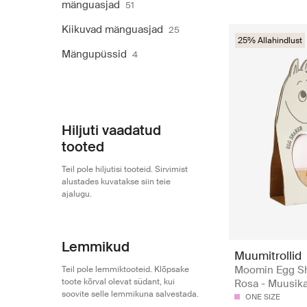
mänguasjad
51
Kiikuvad mänguasjad
25
25% Allahindlust
Mängupüssid
4
Hiljuti vaadatud
tooted
Teil pole hiljutisi tooteid. Sirvimist
alustades kuvatakse siin teie
ajalugu.
Lemmikud
Muumitrollid
Moomin Egg Sh
Teil pole lemmiktooteid. Klõpsake
toote kõrval olevat südant, kui
Rosa - Muusika
soovite selle lemmikuna salvestada.
ONE SIZE