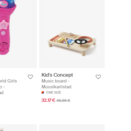
Kid's Concept
ld Girls
Music board -
o -
Muusikariistad
ad
ONE SIZE
32.17 €
45.95 €