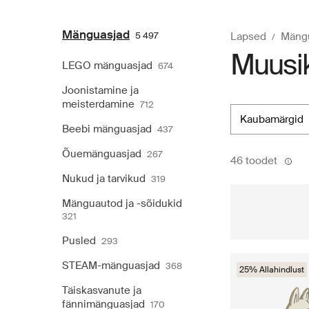
Mänguasjad
5 497
Lapsed
Mäng
Muusik
LEGO mänguasjad
674
Joonistamine ja
meisterdamine
712
kaubamärgid
Beebi mänguasjad
437
Õuemänguasjad
267
46 toodet
Nukud ja tarvikud
319
Mänguautod ja -sõidukid
321
Pusled
293
STEAM-mänguasjad
368
25% Allahindlust
Täiskasvanute ja
fännimänguasjad
170