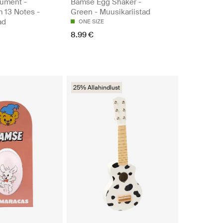
rument -
Bamse Egg Shaker -
 13 Notes -
Green - Muusikariistad
ad
ONE SIZE
8.99 €
25% Allahindlust