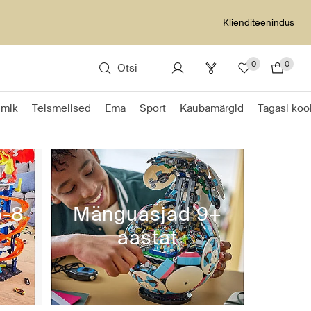
Klienditeenindus
0
0
Otsi
Imik
Teismelised
Ema
Sport
Kaubamärgid
Tagasi kool
6-8
Mänguasjad 9+
aastat