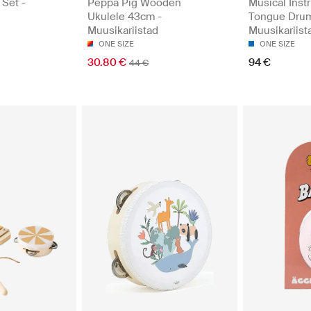
 Set -
Peppa Pig Wooden
Musical Inst
Ukulele 43cm -
Tongue Drum
Muusikariistad
Muusikariist
ONE SIZE
ONE SIZE
30.80 €
94 €
44 €