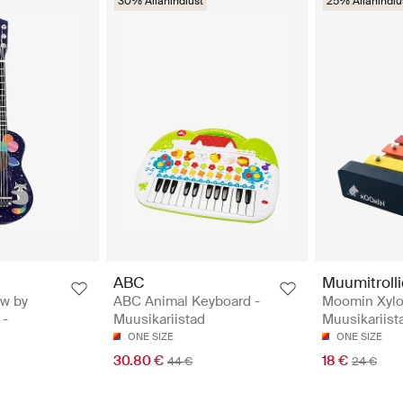
30% Allahindlust
25% Allahindlu
ABC
Muumitrolli
ow by
ABC Animal Keyboard -
Moomin Xylo
 -
Muusikariistad
Muusikariist
ONE SIZE
ONE SIZE
30.80 €
18 €
44 €
24 €