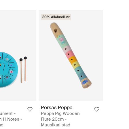
30% Allahindlust
Põrsas Peppa
rument -
Peppa Pig Wooden
 11 Notes -
Flute 20cm -
ad
Muusikariistad