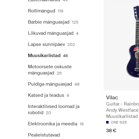
Rollimängud
119
Barbie mänguasjad
125
Liikuvad mänguasjad
4
Lapse sünnipäev
202
Muusikariistad
46
Motoorsete oskuste
mänguasjad
26
Puldiga mänguasjad
48
Katsed ja teadus
9
Vilac
Guitar - Rainb
Interaktiivsed loomad ja
Andy Westface
robotid
20
Muusikariistad
ONE SIZE
Elektroonika ja meedia
16
38 €
Pealeistutavad