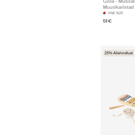
Gioia - Musical
Muusikariistad
ONE SIZE
51 €
25% Allahindlust