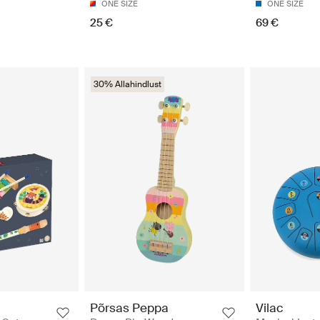
ONE SIZE
ONE SIZE
25 €
69 €
30% Allahindlust
Põrsas Peppa
Vilac