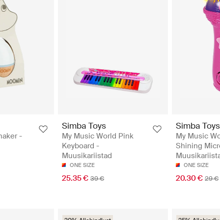
Simba Toys
Simba Toys
aker -
My Music World Pink
My Music Wor
Keyboard -
Shining Micr
Muusikariistad
Muusikariist
ONE SIZE
ONE SIZE
25.35 €
20.30 €
39 €
29 €