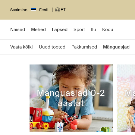
Saatmine:
Eesti
ET
Naised
Mehed
Lapsed
Sport
Ilu
Kodu
Vaata kõiki
Uued tooted
Pakkumised
Mänguasjad
Mänguasjad 0-2
Mä
aastat