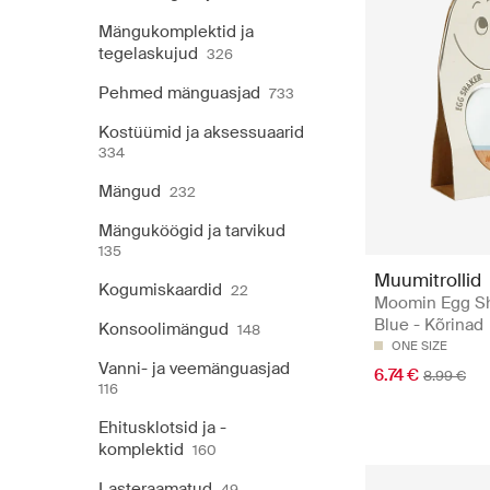
Mängukomplektid ja
tegelaskujud
326
Pehmed mänguasjad
733
Kostüümid ja aksessuaarid
334
Mängud
232
Mänguköögid ja tarvikud
135
Muumitrollid
Kogumiskaardid
22
Moomin Egg Sh
Blue - Kõrinad
Konsoolimängud
148
ONE SIZE
Vanni- ja veemänguasjad
6.74 €
8.99 €
116
Ehitusklotsid ja -
komplektid
160
Lasteraamatud
49