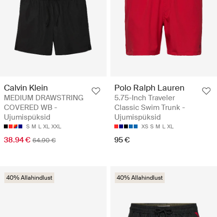
Calvin Klein
Polo Ralph Lauren
MEDIUM DRAWSTRING
5.75-Inch Traveler
COVERED WB -
Classic Swim Trunk -
Ujumispüksid
Ujumispüksid
S
M
L
XL
XXL
XS
S
M
L
XL
38.94 €
95 €
64.90 €
40% Allahindlust
40% Allahindlust