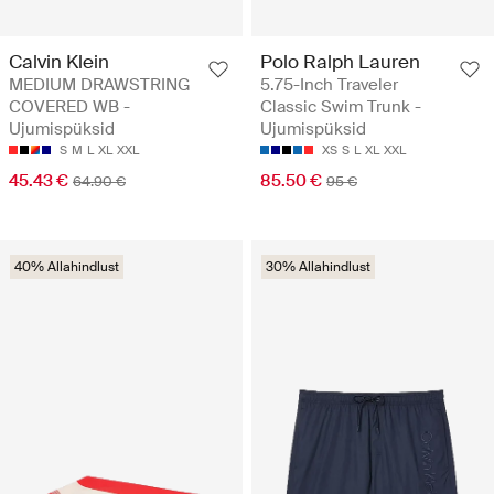
Calvin Klein
Polo Ralph Lauren
MEDIUM DRAWSTRING
5.75-Inch Traveler
COVERED WB -
Classic Swim Trunk -
Ujumispüksid
Ujumispüksid
S
M
L
XL
XXL
XS
S
L
XL
XXL
45.43 €
85.50 €
64.90 €
95 €
40% Allahindlust
30% Allahindlust