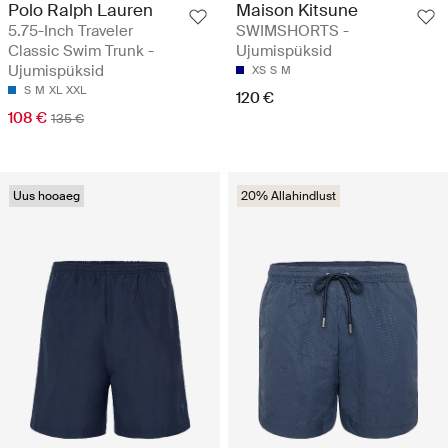
Polo Ralph Lauren
Maison Kitsune
5.75-Inch Traveler
SWIMSHORTS -
Classic Swim Trunk -
Ujumispüksid
Ujumispüksid
XS
S
M
S
M
XL
XXL
120 €
108 €
135 €
Uus hooaeg
20% Allahindlust