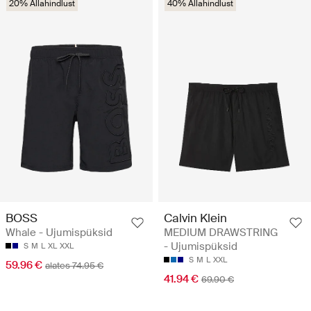
20% Allahindlust
40% Allahindlust
BOSS
Calvin Klein
Whale - Ujumispüksid
MEDIUM DRAWSTRING
- Ujumispüksid
S
M
L
XL
XXL
S
M
L
XXL
59.96 €
alates 74.95 €
41.94 €
69.90 €