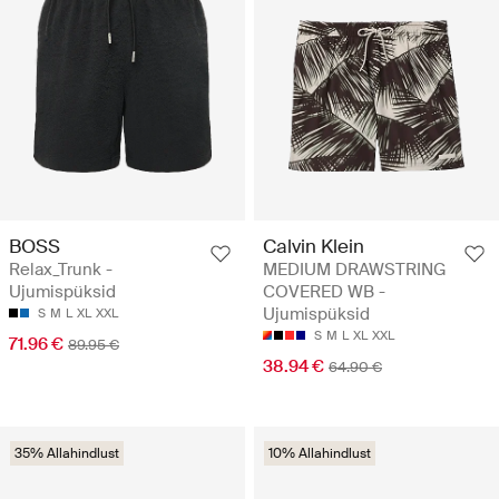
BOSS
Calvin Klein
Relax_Trunk -
MEDIUM DRAWSTRING
Ujumispüksid
COVERED WB -
Ujumispüksid
S
M
L
XL
XXL
S
M
L
XL
XXL
71.96 €
89.95 €
38.94 €
64.90 €
35% Allahindlust
10% Allahindlust