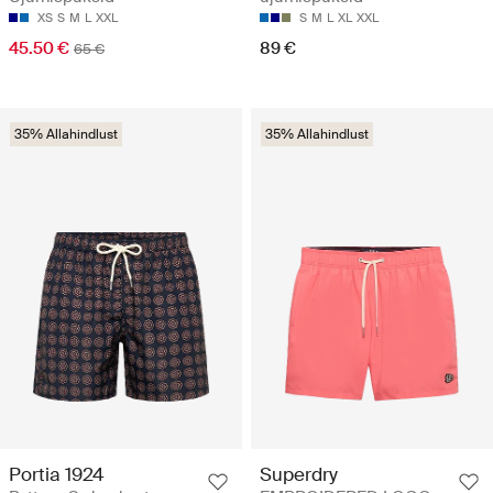
XS
S
M
L
XXL
S
M
L
XL
XXL
45.50 €
89 €
65 €
35% Allahindlust
35% Allahindlust
Portia 1924
Superdry