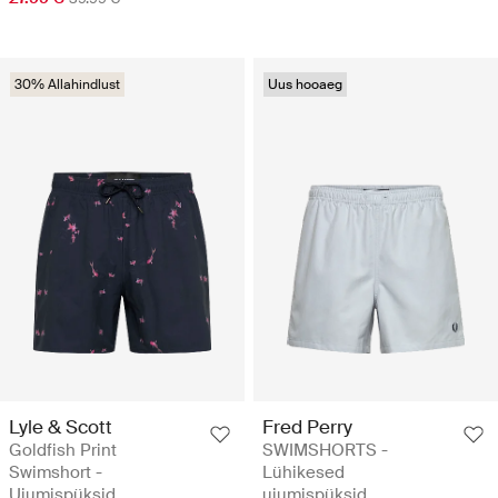
30% Allahindlust
Uus hooaeg
Lyle & Scott
Fred Perry
Goldfish Print
SWIMSHORTS -
Swimshort -
Lühikesed
Ujumispüksid
ujumispüksid