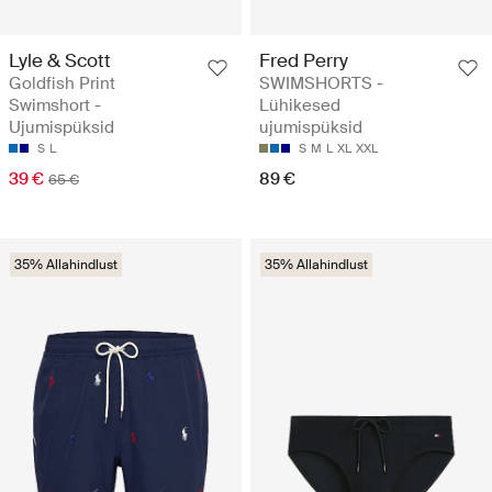
Lyle & Scott
Fred Perry
Goldfish Print
SWIMSHORTS -
Swimshort -
Lühikesed
Ujumispüksid
ujumispüksid
S
L
S
M
L
XL
XXL
39 €
89 €
65 €
35% Allahindlust
35% Allahindlust