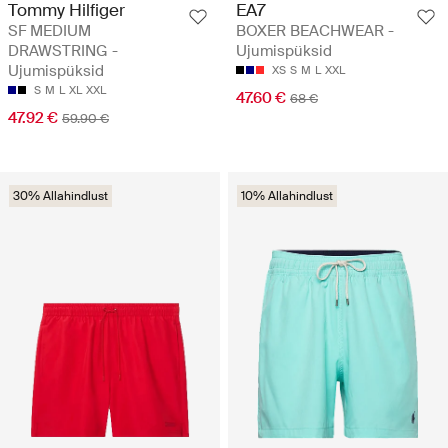
Tommy Hilfiger
EA7
SF MEDIUM
BOXER BEACHWEAR -
DRAWSTRING -
Ujumispüksid
Ujumispüksid
XS
S
M
L
XXL
S
M
L
XL
XXL
47.60 €
68 €
47.92 €
59.90 €
30% Allahindlust
10% Allahindlust