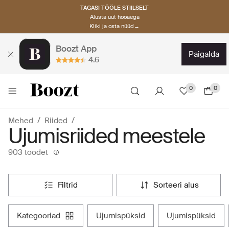
TAGASI TÖÖLE STIILSELT
Alusta uut hooaega
Kliki ja osta nüüd→
Boozt App
paigalda
4.6
0
0
Mehed
Riided
Ujumisriided meestele
903 toodet
filtrid
sorteeri alus
kategooriad
ujumispüksid
ujumispüksid