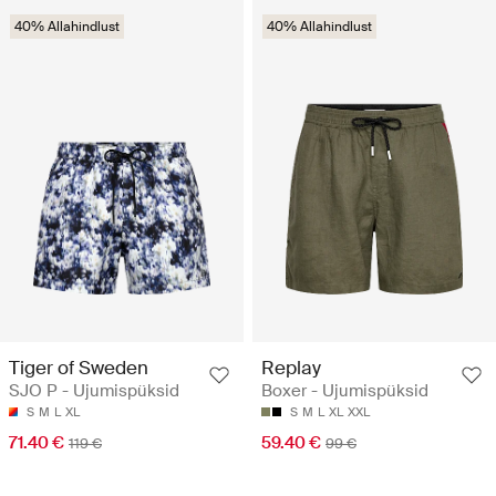
40% Allahindlust
40% Allahindlust
Tiger of Sweden
Replay
SJO P - Ujumispüksid
Boxer - Ujumispüksid
S
M
L
XL
S
M
L
XL
XXL
71.40 €
59.40 €
119 €
99 €