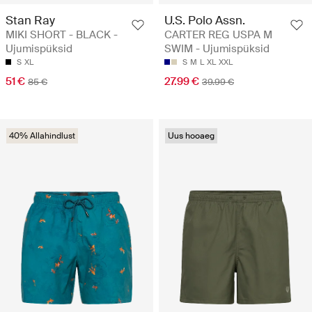
Stan Ray
U.S. Polo Assn.
MIKI SHORT - BLACK -
CARTER REG USPA M
Ujumispüksid
SWIM - Ujumispüksid
S
XL
S
M
L
XL
XXL
51 €
27.99 €
85 €
39.99 €
40% Allahindlust
Uus hooaeg