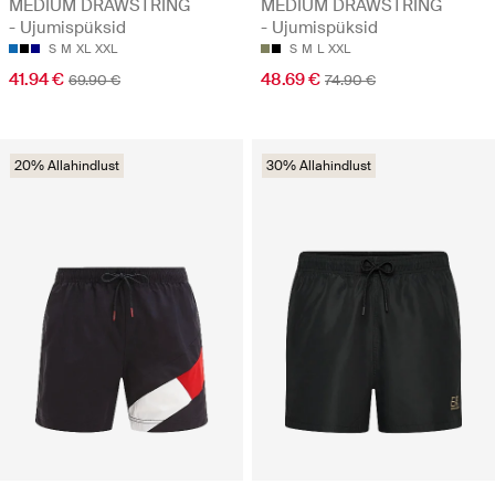
MEDIUM DRAWSTRING
MEDIUM DRAWSTRING
- Ujumispüksid
- Ujumispüksid
S
M
XL
XXL
S
M
L
XXL
41.94 €
48.69 €
69.90 €
74.90 €
20% Allahindlust
30% Allahindlust