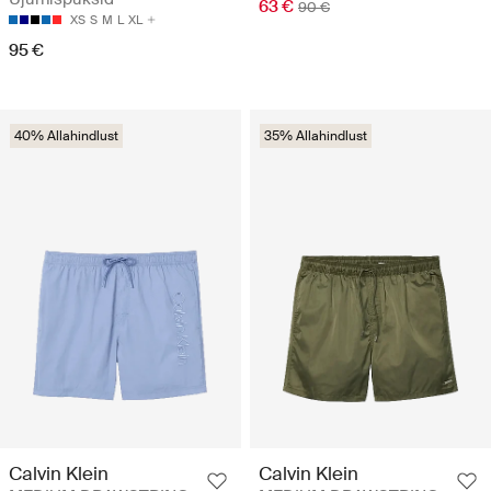
63 €
90 €
XS
S
M
L
XL
95 €
40% Allahindlust
35% Allahindlust
Calvin Klein
Calvin Klein