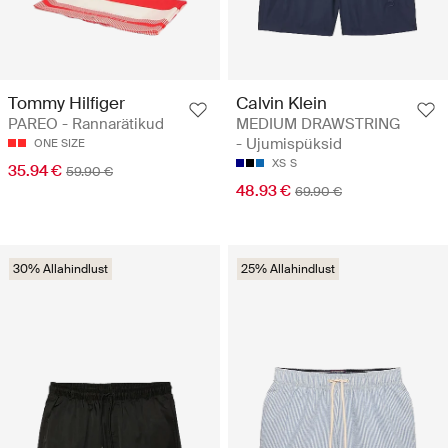
Tommy Hilfiger
Calvin Klein
PAREO - Rannarätikud
MEDIUM DRAWSTRING
- Ujumispüksid
ONE SIZE
XS
S
35.94 €
59.90 €
48.93 €
69.90 €
30% Allahindlust
25% Allahindlust