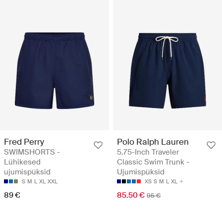
Fred Perry
Polo Ralph Lauren
SWIMSHORTS -
5.75-Inch Traveler
Lühikesed
Classic Swim Trunk -
ujumispüksid
Ujumispüksid
S
M
L
XL
XXL
XS
S
M
L
XL
89 €
85.50 €
95 €