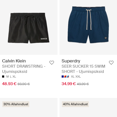
Calvin Klein
Superdry
SHORT DRAWSTRING -
SEER SUCKER 15 SWIM
Ujumispüksid
SHORT - Ujumispüksid
M
L
XL
XL
XXL
48.93 €
34.99 €
69.90 €
49.99 €
30% Allahindlust
40% Allahindlust