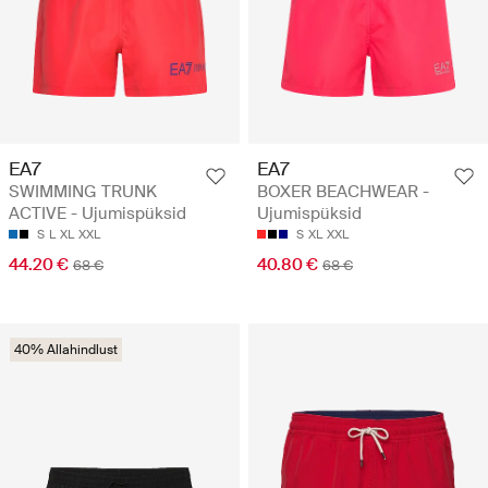
EA7
EA7
SWIMMING TRUNK
BOXER BEACHWEAR -
ACTIVE - Ujumispüksid
Ujumispüksid
S
L
XL
XXL
S
XL
XXL
44.20 €
40.80 €
68 €
68 €
40% Allahindlust