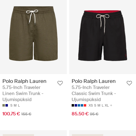
Polo Ralph Lauren
Polo Ralph Lauren
5.75-Inch Traveler
5.75-Inch Traveler
Linen Swim Trunk -
Classic Swim Trunk -
Ujumispüksid
Ujumispüksid
S
M
L
XS
S
M
L
XL
100.75 €
85.50 €
155 €
95 €