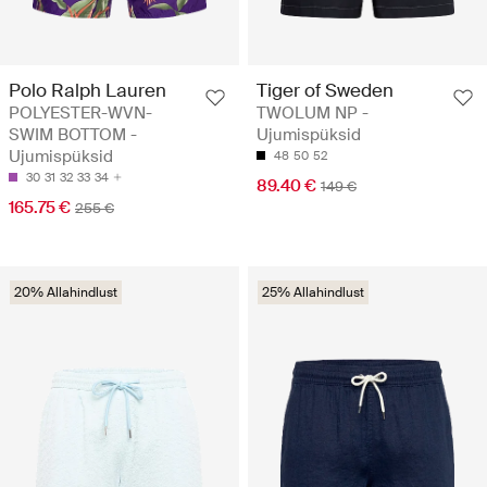
Polo Ralph Lauren
Tiger of Sweden
POLYESTER-WVN-
TWOLUM NP -
SWIM BOTTOM -
Ujumispüksid
Ujumispüksid
48
50
52
30
31
32
33
34
89.40 €
149 €
165.75 €
255 €
20% Allahindlust
25% Allahindlust