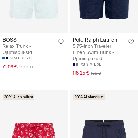
BOSS
Polo Ralph Lauren
Relax_Trunk -
5.75-Inch Traveler
Ujumispüksid
Linen Swim Trunk -
Ujumispüksid
S
M
L
XL
XXL
XS
S
M
L
XL
71.96 €
89.95 €
116.25 €
155 €
30% Allahindlust
20% Allahindlust