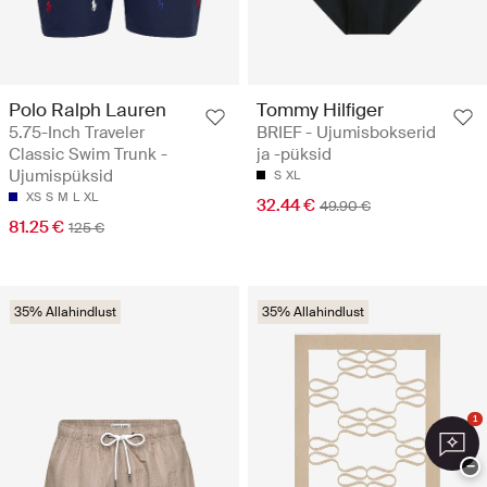
Polo Ralph Lauren
Tommy Hilfiger
5.75-Inch Traveler
BRIEF - Ujumisbokserid
Classic Swim Trunk -
ja -püksid
Ujumispüksid
S
XL
XS
S
M
L
XL
32.44 €
49.90 €
81.25 €
125 €
35% Allahindlust
35% Allahindlust
1
−