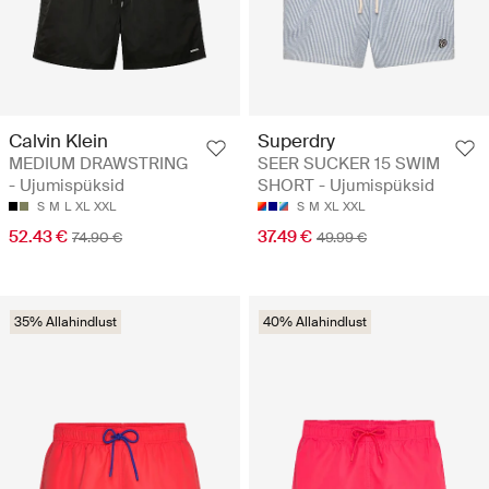
Calvin Klein
Superdry
MEDIUM DRAWSTRING
SEER SUCKER 15 SWIM
- Ujumispüksid
SHORT - Ujumispüksid
S
M
L
XL
XXL
S
M
XL
XXL
52.43 €
37.49 €
74.90 €
49.99 €
35% Allahindlust
40% Allahindlust