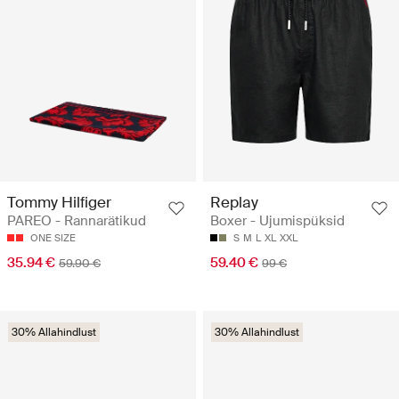
Tommy Hilfiger
Replay
PAREO - Rannarätikud
Boxer - Ujumispüksid
ONE SIZE
S
M
L
XL
XXL
35.94 €
59.40 €
59.90 €
99 €
30% Allahindlust
30% Allahindlust