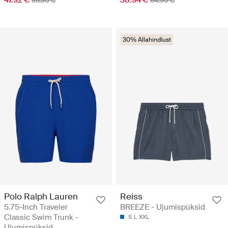
59.90 €
64.90 €
30% Allahindlust
Polo Ralph Lauren
Reiss
5.75-Inch Traveler
BREEZE - Ujumispüksid
Classic Swim Trunk -
S
L
XXL
Ujumispüksid