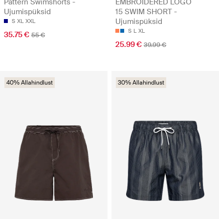
Pattern Swimshorts -
EMBROIDERED LOGO
Ujumispüksid
15 SWIM SHORT -
Ujumispüksid
S
XL
XXL
S
L
XL
35.75 €
55 €
25.99 €
39.99 €
40% Allahindlust
30% Allahindlust