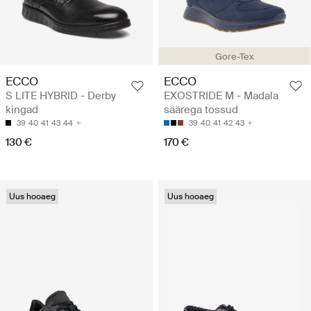
Gore-Tex
ECCO
ECCO
S LITE HYBRID - Derby
EXOSTRIDE M - Madala
kingad
säärega tossud
39
40
41
43
44
39
40
41
42
43
130 €
170 €
Uus hooaeg
Uus hooaeg