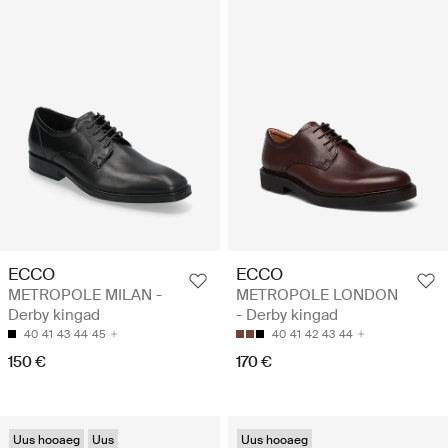
ECCO
ECCO
METROPOLE MILAN -
METROPOLE LONDON
Derby kingad
- Derby kingad
40
41
43
44
45
40
41
42
43
44
150 €
170 €
Uus hooaeg
Uus
Uus hooaeg