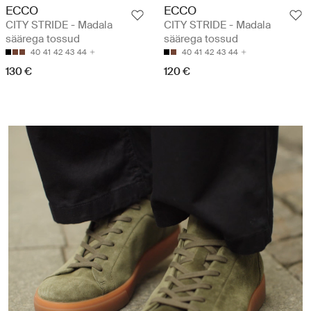
ECCO
ECCO
CITY STRIDE - Madala
CITY STRIDE - Madala
säärega tossud
säärega tossud
40
41
42
43
44
40
41
42
43
44
130 €
120 €