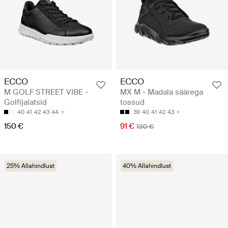
ECCO
ECCO
M GOLF STREET VIBE -
MX M - Madala säärega
Golfijalatsid
tossud
40
41
42
43
44
39
40
41
42
43
150 €
91 €
130 €
25% Allahindlust
40% Allahindlust