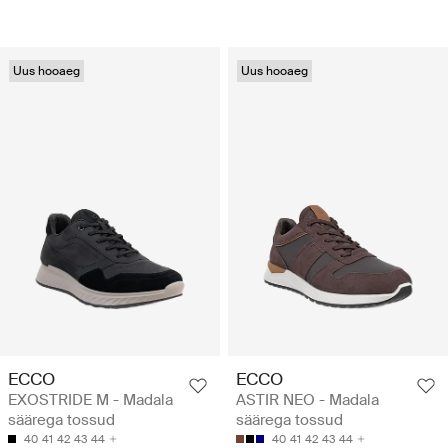
Uus hooaeg
Uus hooaeg
ECCO
ECCO
EXOSTRIDE M - Madala
ASTIR NEO - Madala
säärega tossud
säärega tossud
40
41
42
43
44
40
41
42
43
44