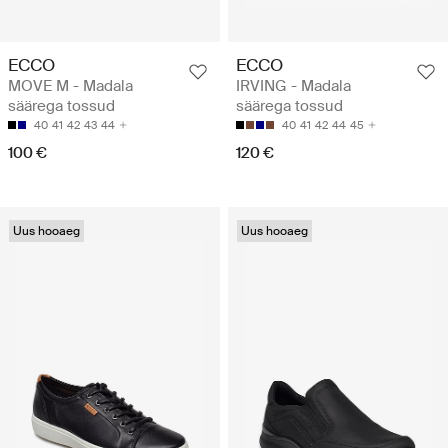
ECCO
ECCO
MOVE M - Madala
IRVING - Madala
säärega tossud
säärega tossud
40
41
42
43
44
40
41
42
44
45
100 €
120 €
Uus hooaeg
Uus hooaeg