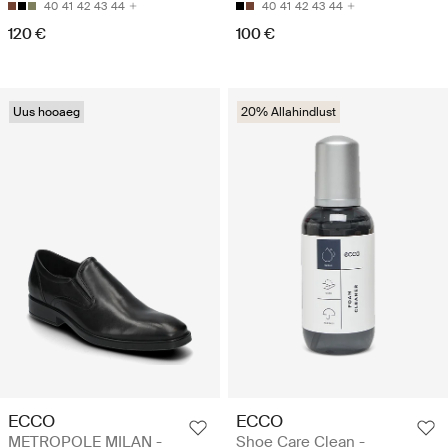
40
41
42
43
44
40
41
42
43
44
120 €
100 €
Uus hooaeg
20% Allahindlust
ECCO
ECCO
METROPOLE MILAN -
Shoe Care Clean -