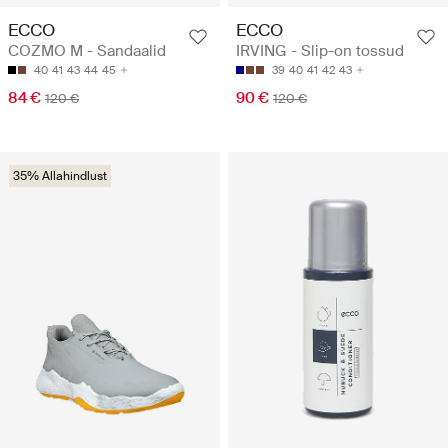
ECCO
ECCO
COZMO M - Sandaalid
IRVING - Slip-on tossud
40
41
43
44
45
39
40
41
42
43
84 €
90 €
120 €
120 €
35% Allahindlust