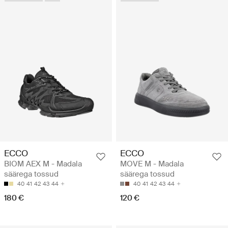
ECCO
ECCO
BIOM AEX M - Madala
MOVE M - Madala
säärega tossud
säärega tossud
40
41
42
43
44
40
41
42
43
44
180 €
120 €