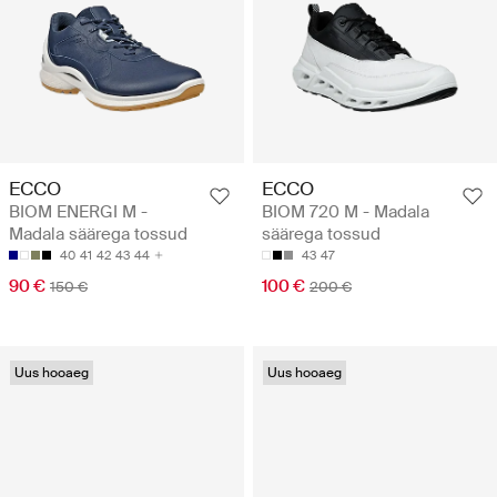
ECCO
ECCO
BIOM ENERGI M -
BIOM 720 M - Madala
Madala säärega tossud
säärega tossud
40
41
42
43
44
43
47
90 €
100 €
150 €
200 €
Uus hooaeg
Uus hooaeg