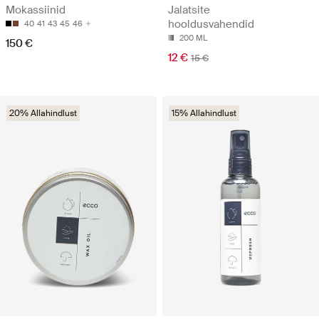
Mokassiinid
Jalatsite
hooldusvahendid
40
41
43
45
46
200 ML
150 €
12 €
15 €
20% Allahindlust
15% Allahindlust