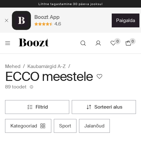
Lihtne tagastamine 30 päeva jooksul
Boozt App
paigalda
4.6
0
0
Mehed
Kaubamärgid A-Z
ECCO meestele
89 toodet
filtrid
sorteeri alus
kategooriad
sport
jalanõud