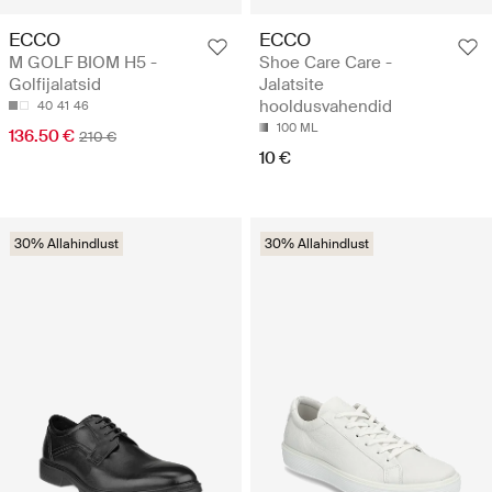
ECCO
ECCO
M GOLF BIOM H5 -
Shoe Care Care -
Golfijalatsid
Jalatsite
hooldusvahendid
40
41
46
100 ML
136.50 €
210 €
10 €
30% Allahindlust
30% Allahindlust