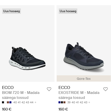
Uus hooaeg
Uus hooaeg
Gore-Tex
ECCO
ECCO
BIOM 720 M - Madala
EXOSTRIDE M - Madala
säärega tossud
säärega tossud
40
41
42
43
44
39
40
41
42
43
160 €
160 €