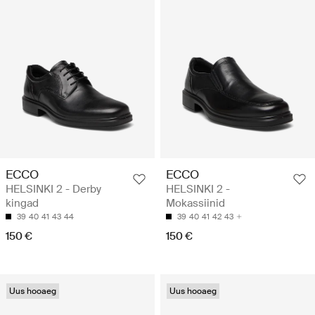
ECCO
ECCO
HELSINKI 2 - Derby
HELSINKI 2 -
kingad
Mokassiinid
39
40
41
43
44
39
40
41
42
43
150 €
150 €
Uus hooaeg
Uus hooaeg