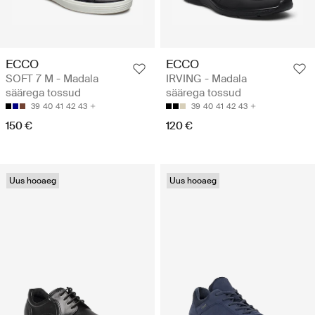
ECCO
ECCO
SOFT 7 M - Madala
IRVING - Madala
säärega tossud
säärega tossud
39
40
41
42
43
39
40
41
42
43
150 €
120 €
Uus hooaeg
Uus hooaeg