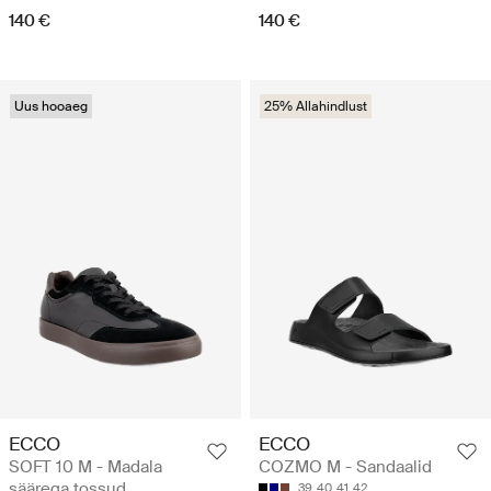
140 €
140 €
Uus hooaeg
25% Allahindlust
ECCO
ECCO
SOFT 10 M - Madala
COZMO M - Sandaalid
säärega tossud
39
40
41
42