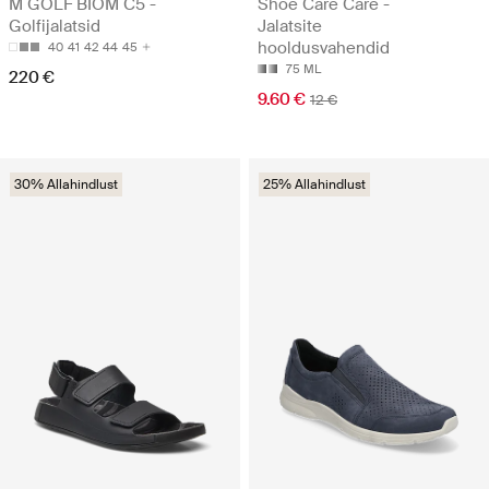
M GOLF BIOM C5 -
Shoe Care Care -
Golfijalatsid
Jalatsite
hooldusvahendid
40
41
42
44
45
75 ML
220 €
9.60 €
12 €
30% Allahindlust
25% Allahindlust