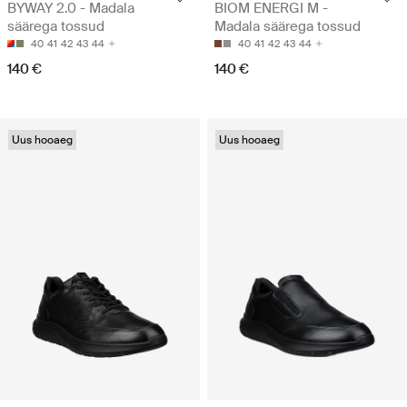
BYWAY 2.0 - Madala
BIOM ENERGI M -
säärega tossud
Madala säärega tossud
40
41
42
43
44
40
41
42
43
44
140 €
140 €
Uus hooaeg
Uus hooaeg