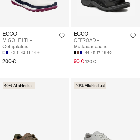
ECCO
ECCO
M GOLF LT1 -
OFFROAD -
Golfijalatsid
Matkasandaalid
40
41
42
43
44
44
45
47
48
49
200 €
90 €
120 €
40% Allahindlust
40% Allahindlust