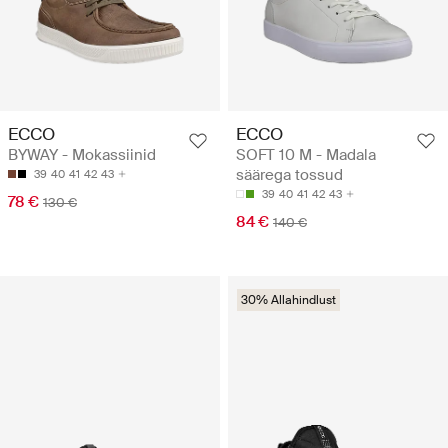
ECCO
ECCO
BYWAY - Mokassiinid
SOFT 10 M - Madala
säärega tossud
39
40
41
42
43
39
40
41
42
43
78 €
130 €
84 €
140 €
30% Allahindlust