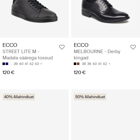
ECCO
ECCO
STREET LITE M -
MELBOURNE - Derby
Madala säärega tossud
kingad
39
40
41
42
43
38
39
40
41
42
120 €
120 €
40% Allahindlust
50% Allahindlust