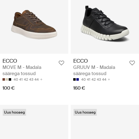
ECCO
ECCO
MOVE M - Madala
GRUUV M - Madala
säärega tossud
säärega tossud
40
41
42
43
44
40
41
42
43
44
100 €
160 €
Uus hooaeg
Uus hooaeg