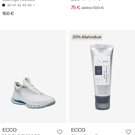
40
41
42
43
44
75 €
alates 100 €
150 €
20% Allahindlust
ECCO
ECCO