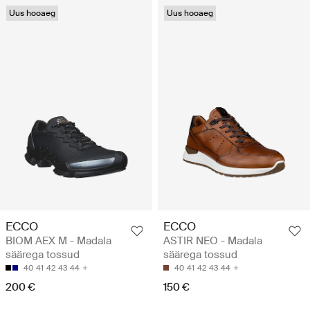
Uus hooaeg
Uus hooaeg
ECCO
ECCO
BIOM AEX M - Madala
ASTIR NEO - Madala
säärega tossud
säärega tossud
40
41
42
43
44
40
41
42
43
44
200 €
150 €