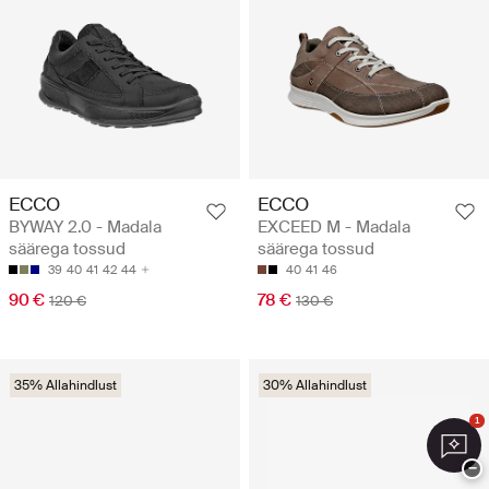
ECCO
ECCO
BYWAY 2.0 - Madala
EXCEED M - Madala
säärega tossud
säärega tossud
39
40
41
42
44
40
41
46
90 €
78 €
120 €
130 €
35% Allahindlust
30% Allahindlust
1
−