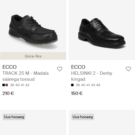
Gore-Tex
ECCO
ECCO
TRACK 25 M - Madala
HELSINKI 2 - Derby
säärega tossud
kingad
39
40
41
42
39
40
41
43
46
210 €
150 €
Uus hooaeg
Uus hooaeg