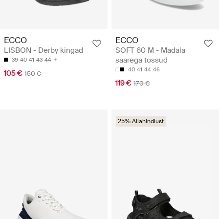
ECCO
ECCO
LISBON - Derby kingad
SOFT 60 M - Madala
säärega tossud
39
40
41
43
44
40
41
44
46
105 €
150 €
119 €
170 €
25% Allahindlust