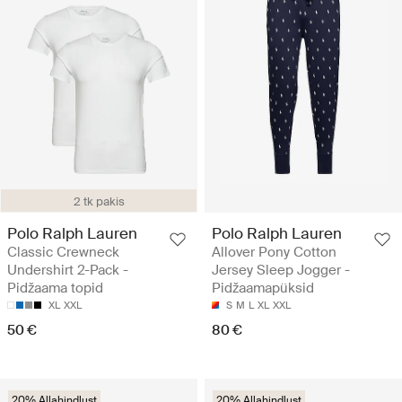
2 tk pakis
Polo Ralph Lauren
Polo Ralph Lauren
Classic Crewneck
Allover Pony Cotton
Undershirt 2-Pack -
Jersey Sleep Jogger -
Pidžaama topid
Pidžaamapüksid
XL
XXL
S
M
L
XL
XXL
50 €
80 €
20% Allahindlust
20% Allahindlust