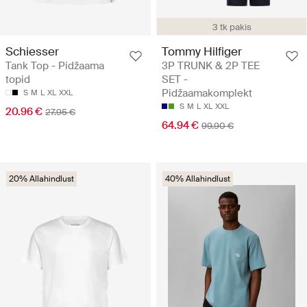
3 tk pakis
Schiesser
Tommy Hilfiger
Tank Top - Pidžaama
3P TRUNK & 2P TEE
topid
SET -
Pidžaamakomplekt
S
M
L
XL
XXL
S
M
L
XL
XXL
20.96 €
27.95 €
64.94 €
99.90 €
20% Allahindlust
40% Allahindlust