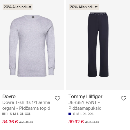
20% Allahindlust
20% Allahindlust
Dovre
Tommy Hilfiger
Dovre T-shirts 1/1 ærme
JERSEY PANT -
organi - Pidžaama topid
Pidžaamapüksid
S
M
L
XL
XXL
S
M
L
XL
XXL
34.36 €
39.92 €
42.95 €
49.90 €