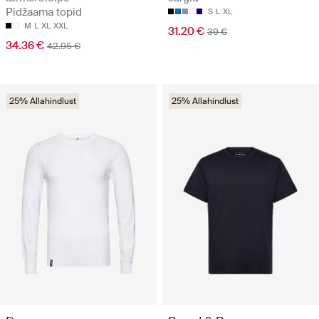
Pidžaama topid
S
L
XL
M
L
XL
XXL
31.20 €
39 €
34.36 €
42.95 €
25% Allahindlust
25% Allahindlust