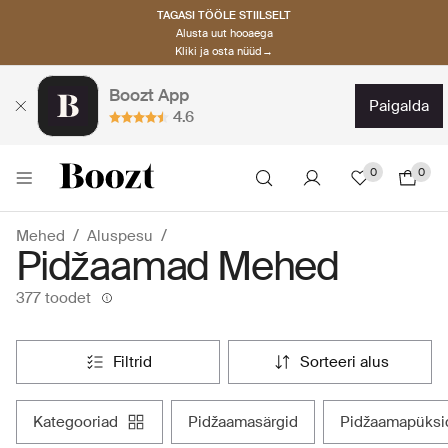
TAGASI TÖÖLE STIILSELT
Alusta uut hooaega
Kliki ja osta nüüd→
Boozt App
paigalda
4.6
0
0
Mehed
Aluspesu
Pidžaamad Mehed
377 toodet
filtrid
sorteeri alus
kategooriad
pidžaamasärgid
pidžaamapüksi