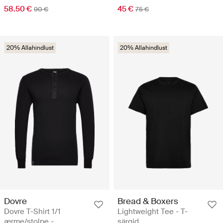
58.50 €
45 €
90 €
75 €
20% Allahindlust
20% Allahindlust
Dovre
Bread & Boxers
Dovre T-Shirt 1/1
Lightweight Tee - T-
ærme/stolpe -
särgid