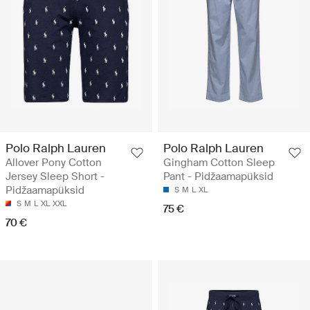
Polo Ralph Lauren
Polo Ralph Lauren
Allover Pony Cotton
Gingham Cotton Sleep
Jersey Sleep Short -
Pant - Pidžaamapüksid
Pidžaamapüksid
S
M
L
XL
S
M
L
XL
XXL
75 €
70 €