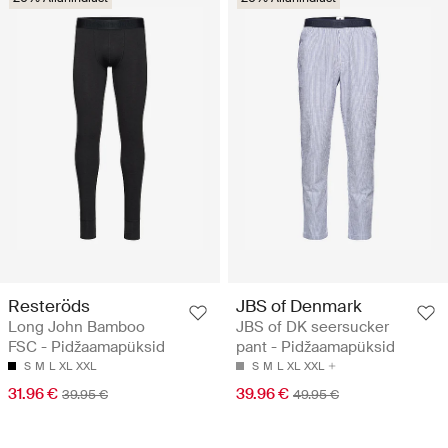
Resteröds
JBS of Denmark
Long John Bamboo
JBS of DK seersucker
FSC - Pidžaamapüksid
pant - Pidžaamapüksid
S
M
L
XL
XXL
S
M
L
XL
XXL
31.96 €
39.96 €
39.95 €
49.95 €