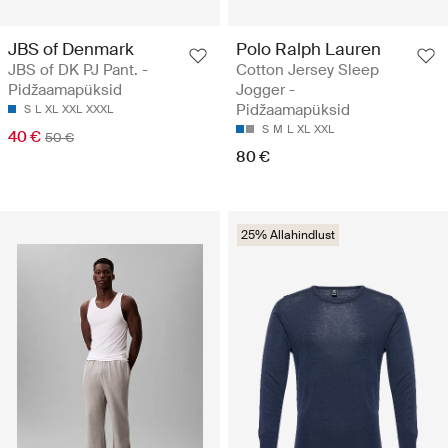
JBS of Denmark
Polo Ralph Lauren
JBS of DK PJ Pant. -
Cotton Jersey Sleep
Pidžaamapüksid
Jogger -
Pidžaamapüksid
S
L
XL
XXL
XXXL
S
M
L
XL
XXL
40 €
50 €
80 €
25% Allahindlust