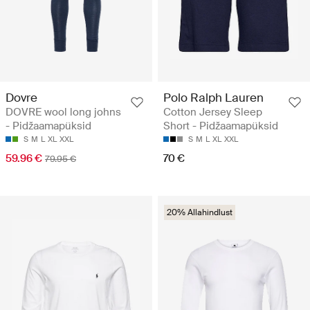
Dovre
Polo Ralph Lauren
DOVRE wool long johns
Cotton Jersey Sleep
- Pidžaamapüksid
Short - Pidžaamapüksid
S
M
L
XL
XXL
S
M
L
XL
XXL
59.96 €
70 €
79.95 €
20% Allahindlust