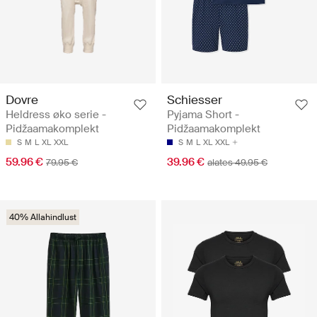
Dovre
Schiesser
Heldress øko serie -
Pyjama Short -
Pidžaamakomplekt
Pidžaamakomplekt
S
M
L
XL
XXL
S
M
L
XL
XXL
59.96 €
39.96 €
79.95 €
alates 49.95 €
40% Allahindlust