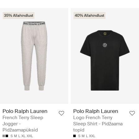
35% Allahindlust
40% Allahindlust
Polo Ralph Lauren
Polo Ralph Lauren
French Terry Sleep
Logo French Terry
Jogger -
Sleep Shirt - Pidžaama
Pidžaamapüksid
topid
S
M
L
XL
XXL
S
M
L
XXL