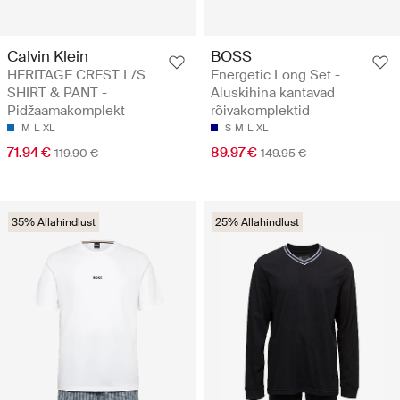
Calvin Klein
BOSS
HERITAGE CREST L/S
Energetic Long Set -
SHIRT & PANT -
Aluskihina kantavad
Pidžaamakomplekt
rõivakomplektid
M
L
XL
S
M
L
XL
71.94 €
89.97 €
119.90 €
149.95 €
35% Allahindlust
25% Allahindlust