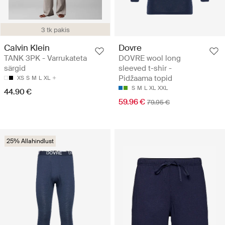
3 tk pakis
Calvin Klein
Dovre
TANK 3PK - Varrukateta
DOVRE wool long
särgid
sleeved t-shir -
Pidžaama topid
XS
S
M
L
XL
S
M
L
XL
XXL
44.90 €
59.96 €
79.95 €
25% Allahindlust