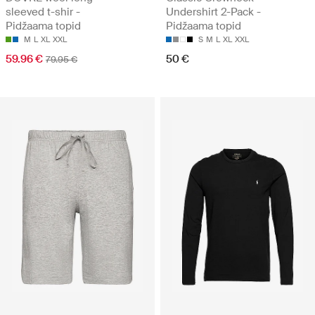
sleeved t-shir -
Undershirt 2-Pack -
Pidžaama topid
Pidžaama topid
M
L
XL
XXL
S
M
L
XL
XXL
59.96 €
50 €
79.95 €