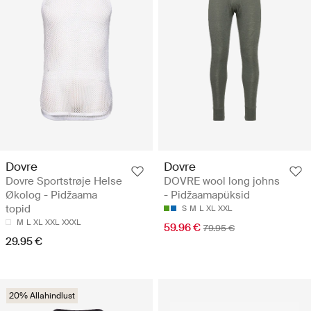
Dovre
Dovre
Dovre Sportstrøje Helse
DOVRE wool long johns
Økolog - Pidžaama
- Pidžaamapüksid
topid
S
M
L
XL
XXL
M
L
XL
XXL
XXXL
59.96 €
79.95 €
29.95 €
20% Allahindlust