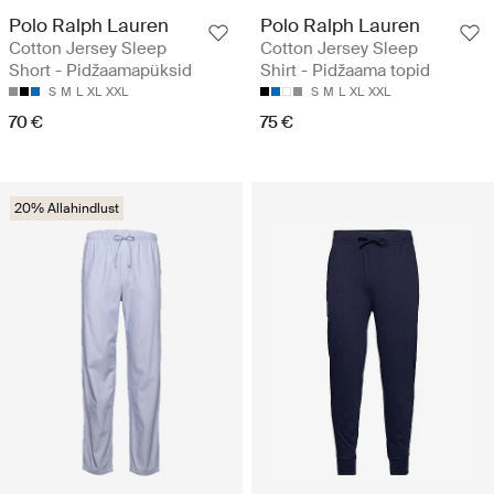
Polo Ralph Lauren
Polo Ralph Lauren
Cotton Jersey Sleep
Cotton Jersey Sleep
Short - Pidžaamapüksid
Shirt - Pidžaama topid
S
M
L
XL
XXL
S
M
L
XL
XXL
70 €
75 €
20% Allahindlust