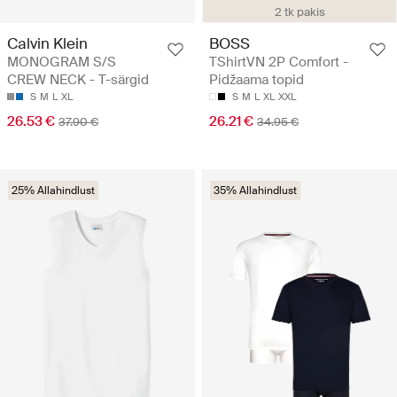
2 tk pakis
Calvin Klein
BOSS
MONOGRAM S/S
TShirtVN 2P Comfort -
CREW NECK - T-särgid
Pidžaama topid
S
M
L
XL
S
M
L
XL
XXL
26.53 €
26.21 €
37.90 €
34.95 €
25% Allahindlust
35% Allahindlust