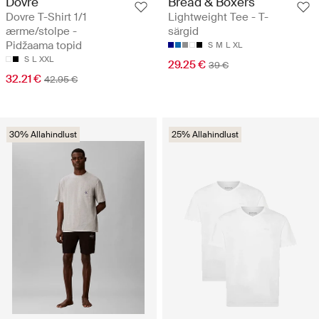
Dovre
Bread & Boxers
Dovre T-Shirt 1/1
Lightweight Tee - T-
ærme/stolpe -
särgid
Pidžaama topid
S
M
L
XL
S
L
XXL
29.25 €
39 €
32.21 €
42.95 €
30% Allahindlust
25% Allahindlust