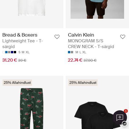
Bread & Boxers
Calvin Klein
Lightweight Tee - T-
MONOGRAM S/S
särgid
CREW NECK - T-särgid
S
M
XL
M
L
XL
31.20 €
22.74 €
39 €
37.90 €
25% Allahindlust
25% Allahindlust
1
−