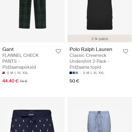
2 tk pakis
Gant
Polo Ralph Lauren
FLANNEL CHECK
Classic Crewneck
PANTS -
Undershirt 2-Pack -
Pidžaamapüksid
Pidžaama topid
S
M
L
XL
XXL
S
M
L
XL
XXL
44.40 €
50 €
74 €