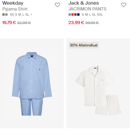
Weekday
Jack & Jones
Pyjama Shirt
JACRIMON PANTS
XS
S
M
L
XL
S
M
L
XL
XXL
19.79 €
23.99 €
32.99 €
39.99 €
30% Allahindlust