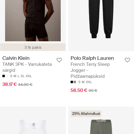
3 tk pakis
Calvin Klein
Polo Ralph Lauren
TANK 3PK - Varrukateta
French Terry Sleep
särgid
Jogger -
Pidžaamapüksid
S
M
L
XL
XXL
S
M
XXL
38.17 €
44.90 €
58.50 €
90 €
25% Allahindlust