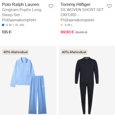
Polo Ralph Lauren
Tommy Hilfiger
Gingham Poplin Long
SS WOVEN SHORT SET
Sleep Set -
OXFORD -
Pidžaamakomplekt
Pidžaamakomplekt
S
M
L
XL
XXL
S
M
L
135 €
69.93 €
99.90 €
40% Allahindlust
40% Allahindlust