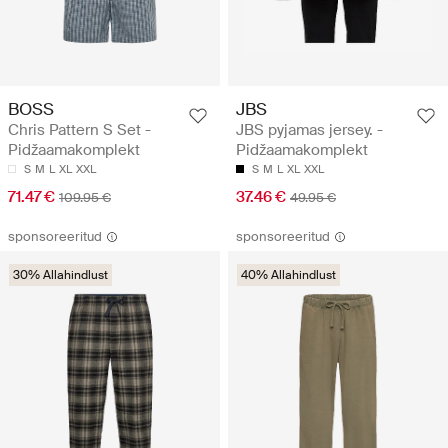
BOSS
JBS
Chris Pattern S Set -
JBS pyjamas jersey. -
Pidžaamakomplekt
Pidžaamakomplekt
S
M
L
XL
XXL
S
M
L
XL
XXL
71.47 €
37.46 €
109.95 €
49.95 €
sponsoreeritud
sponsoreeritud
30% Allahindlust
40% Allahindlust