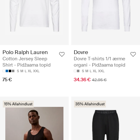
Polo Ralph Lauren
Dovre
Cotton Jersey Sleep
Dovre T-shirts 1/1 ærme
Shirt - Pidžaama topid
organi - Pidžaama topid
S
M
L
XL
XXL
S
M
L
XL
XXL
75 €
34.36 €
42.95 €
15% Allahindlust
35% Allahindlust