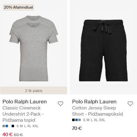
20% Allahindlust
2 tk pakis
Polo Ralph Lauren
Polo Ralph Lauren
Classic Crewneck
Cotton Jersey Sleep
Undershirt 2-Pack -
Short - Pidžaamapüksid
Pidžaama topid
S
M
L
XL
XXL
S
M
L
XL
XXL
70 €
40 €
50 €