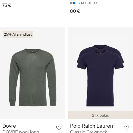
S
M
L
XL
XXL
75 €
80 €
25% Allahindlust
2 tk pakis
Dovre
Polo Ralph Lauren
DOVRE wool long
Classic Crewneck