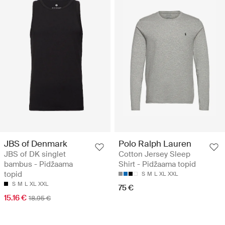
JBS of Denmark
Polo Ralph Lauren
JBS of DK singlet
Cotton Jersey Sleep
bambus - Pidžaama
Shirt - Pidžaama topid
topid
S
M
L
XL
XXL
S
M
L
XL
XXL
75 €
15.16 €
18.95 €