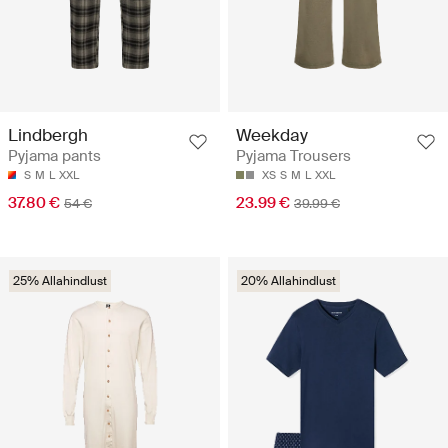
Lindbergh
Weekday
Pyjama pants
Pyjama Trousers
S
M
L
XXL
XS
S
M
L
XXL
37.80 €
23.99 €
54 €
39.99 €
25% Allahindlust
20% Allahindlust