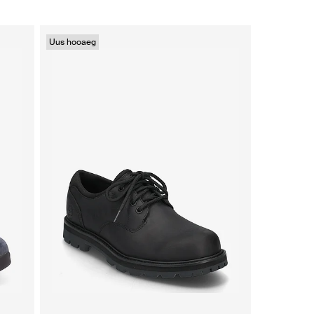
Uus hooaeg