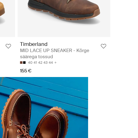
Timberland
MID LACE UP SNEAKER - Kõrge
säärega tossud
40
41
42
43
44
155 €