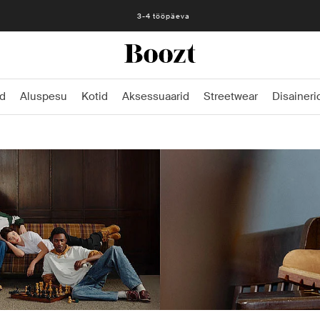
Lihtne tagastamine 30 päeva jooksul
d
Aluspesu
Kotid
Aksessuaarid
Streetwear
Disaineri