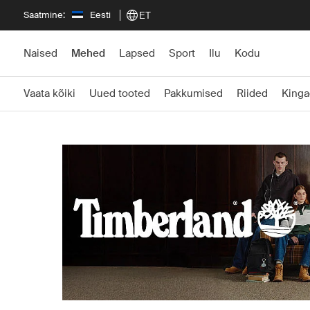
Saatmine:
Eesti
ET
Naised
Mehed
Lapsed
Sport
Ilu
Kodu
Vaata kõiki
Uued tooted
Pakkumised
Riided
Kinga