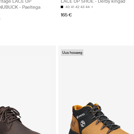
ritage LACE UP
LACE UP SHOE - Derby kingad
UBUCK - Paeltega
40
41
42
43
44
165 €
Uus hooaeg