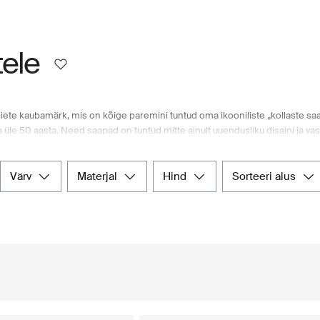
ele
riiete kaubamärk, mis on kõige paremini tuntud oma ikooniliste „kollaste saa
üle 50 aasta. Need saapad on tuntud mitte ainult uuendusliku disaini ja vastu
emmikuks, pakkudes nii stiili kui ka vastupidavust pikkadel tantsumaratonid
ng neid kandsid erinevad artistid. Tänapäeval pakub Timberland tooteid erine
om pakub suurepärast valikut Timberlandi meestejalatseid ja -riideid. Tutvu
värv
materjal
hind
sorteeri alus