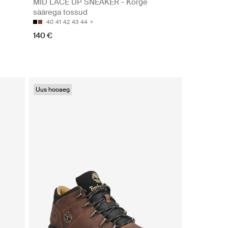
MID LACE UP SNEAKER - Kõrge
säärega tossud
40
41
42
43
44
140 €
Uus hooaeg