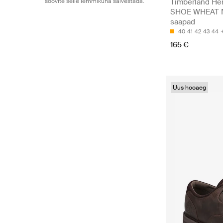
soovite selle lemmikuna salvestada.
Timberland He
SHOE WHEAT N
saapad
40
41
42
43
44
165 €
Uus hooaeg