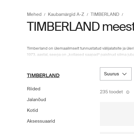
Mehed
Kaubamärgid A-Z
TIMBERLAND
TIMBERLAND meest
Timberland on ülemaailmselt tunnustatud välijalatsite ja üle
1973. aastal, seega on „kollased saapad“ paistnud silma juba 
saapad“ kujunesid 90ndatel Suurbritannia reivikülastajate l
tihedalt hip-hopi kultuuriga, neid mainiti laulutekstides ni
või lavaesinemisel. Juhtiv Põhjamaade veebikaubamaja Boozt.c
suurus
TIMBERLAND
mudeleid, et võtta õues veedetud ajast maksimum!
Riided
235 toodet
Jalanõud
Kotid
Aksessuaarid