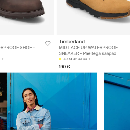
Timberland
ERPROOF SHOE -
MID LACE UP WATERPROOF
SNEAKER - Paeltega saapad
4
40
41
42
43
44
190 €