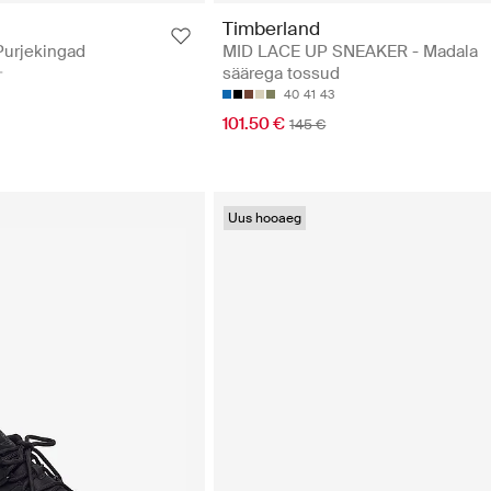
Timberland
urjekingad
MID LACE UP SNEAKER - Madala
säärega tossud
40
41
43
101.50 €
145 €
Uus hooaeg