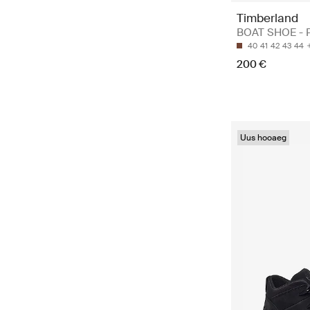
Timberland
BOAT SHOE - P
40
41
42
43
44
200 €
Uus hooaeg