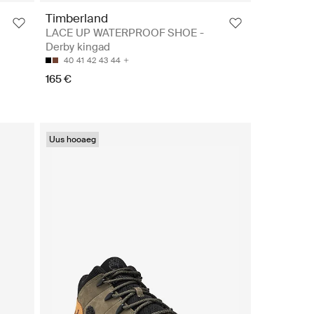
Timberland
LACE UP WATERPROOF SHOE -
Derby kingad
40
41
42
43
44
165 €
Uus hooaeg