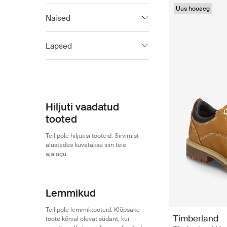
Uus hooaeg
Naised
TIMBERLAND
Lapsed
TIMBERLAND
Hiljuti vaadatud
tooted
Teil pole hiljutisi tooteid. Sirvimist
alustades kuvatakse siin teie
ajalugu.
Lemmikud
Teil pole lemmiktooteid. Klõpsake
Timberland
toote kõrval olevat südant, kui