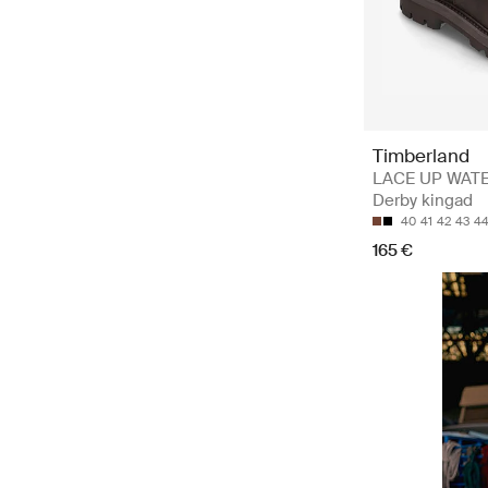
Timberland
LACE UP WAT
Derby kingad
40
41
42
43
4
165 €