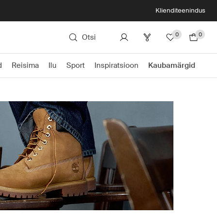
Klienditeenindus
0
0
Otsi
d
Reisima
Ilu
Sport
Inspiratsioon
Kaubamärgid