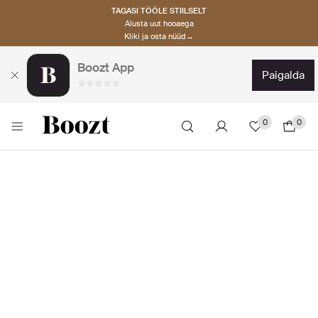
TAGASI TÖÖLE STIILSELT
Alusta uut hooaega
Kliki ja osta nüüd→
Boozt App
paigalda
0
0