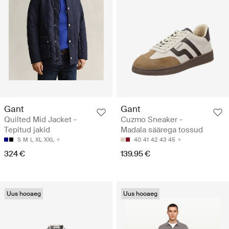
Gant
Gant
Quilted Mid Jacket -
Cuzmo Sneaker -
Tepitud jakid
Madala säärega tossud
S
M
L
XL
XXL
40
41
42
43
45
324 €
139.95 €
Uus hooaeg
Uus hooaeg