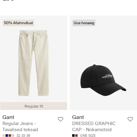
50% Allahindlust
Uus hooaeg
Regular fit
Gant
Gant
Regular Jeans -
DRESSED GRAPHIC
Tavalised teksad
CAP - Nokamütsid
32
33
38
ONE SIZE