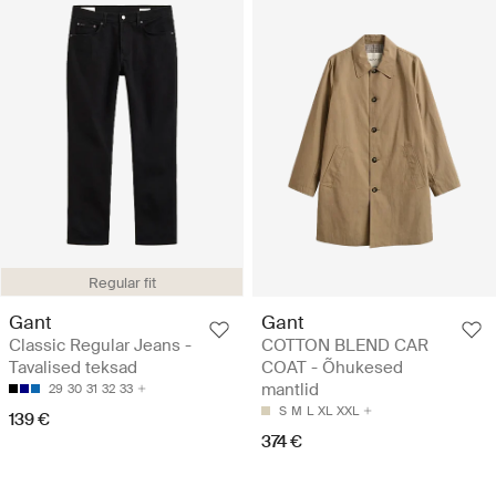
Regular fit
Gant
Gant
Classic Regular Jeans -
COTTON BLEND CAR
Tavalised teksad
COAT - Õhukesed
mantlid
29
30
31
32
33
S
M
L
XL
XXL
139 €
374 €