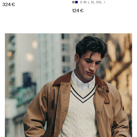
S
M
L
XL
XXL
324 €
124 €