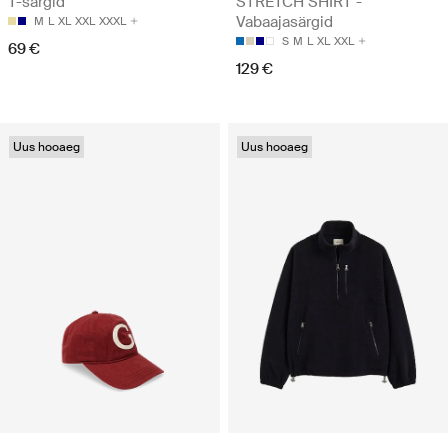
T-särgid
STRETCH SHIRT -
Vabaajasärgid
M
L
XL
XXL
XXXL
S
M
L
XL
XXL
69 €
129 €
Uus hooaeg
Uus hooaeg