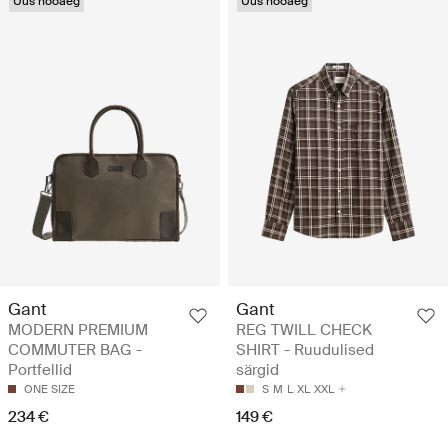
Uus hooaeg
Uus hooaeg
Gant
Gant
MODERN PREMIUM
REG TWILL CHECK
COMMUTER BAG -
SHIRT - Ruudulised
Portfellid
särgid
ONE SIZE
S
M
L
XL
XXL
234 €
149 €