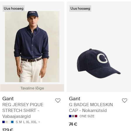
Uus hooaeg
Uus hooaeg
Tavaline lõige
Gant
Gant
REG JERSEY PIQUE
G BADGE MOLESKIN
STRETCH SHIRT -
CAP - Nokamütsid
Vabaajasärgid
ONE SIZE
S
M
L
XL
XXL
74 €
129 €