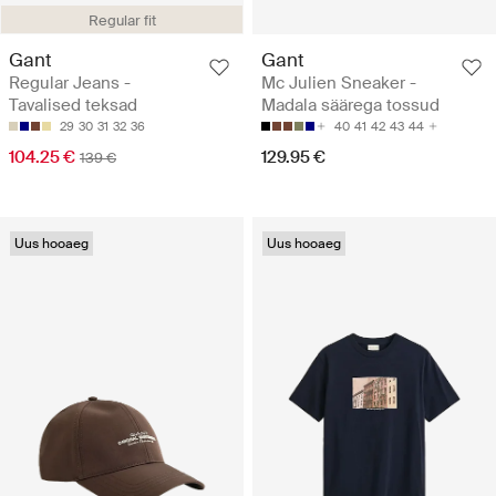
Regular fit
Gant
Gant
Regular Jeans -
Mc Julien Sneaker -
Tavalised teksad
Madala säärega tossud
29
30
31
32
36
40
41
42
43
44
104.25 €
129.95 €
139 €
Uus hooaeg
Uus hooaeg