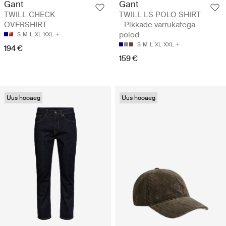
Gant
Gant
TWILL CHECK
TWILL LS POLO SHIRT
OVERSHIRT
- Pikkade varrukatega
polod
S
M
L
XL
XXL
S
M
L
XL
XXL
194 €
159 €
Uus hooaeg
Uus hooaeg