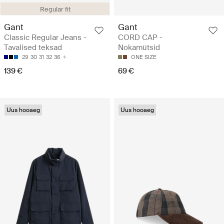
Regular fit
Gant
Gant
Classic Regular Jeans -
CORD CAP -
Tavalised teksad
Nokamütsid
29
30
31
32
36
ONE SIZE
139 €
69 €
Uus hooaeg
Uus hooaeg