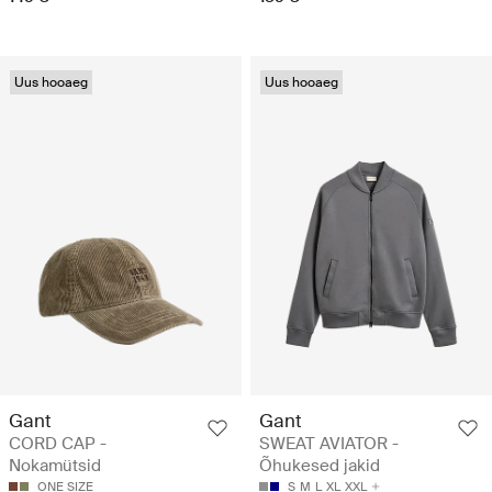
Uus hooaeg
Uus hooaeg
Gant
Gant
CORD CAP -
SWEAT AVIATOR -
Nokamütsid
Õhukesed jakid
ONE SIZE
S
M
L
XL
XXL