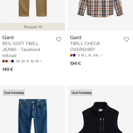
Regular fit
Gant
Gant
REG SOFT TWILL
TWILL CHECK
JEANS - Tavalised
OVERSHIRT
teksad
S
M
L
XL
XXL
29
30
31
32
33
194 €
149 €
Uus hooaeg
Uus hooaeg