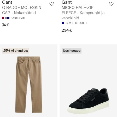
Gant
Gant
G BADGE MOLESKIN
MICRO HALF-ZIP
CAP - Nokamütsid
FLEECE - Kampsunid ja
vahekihid
ONE SIZE
S
M
L
XL
XXL
74 €
234 €
25% Allahindlust
Uus hooaeg