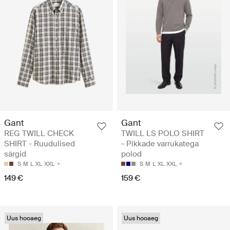
Gant
Gant
REG TWILL CHECK
TWILL LS POLO SHIRT
SHIRT - Ruudulised
- Pikkade varrukatega
särgid
polod
S
M
L
XL
XXL
S
M
L
XL
XXL
149 €
159 €
Uus hooaeg
Uus hooaeg