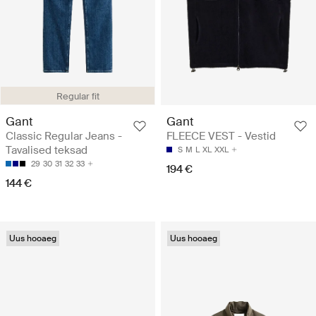
Regular fit
Gant
Gant
Classic Regular Jeans -
FLEECE VEST - Vestid
Tavalised teksad
S
M
L
XL
XXL
29
30
31
32
33
194 €
144 €
Uus hooaeg
Uus hooaeg