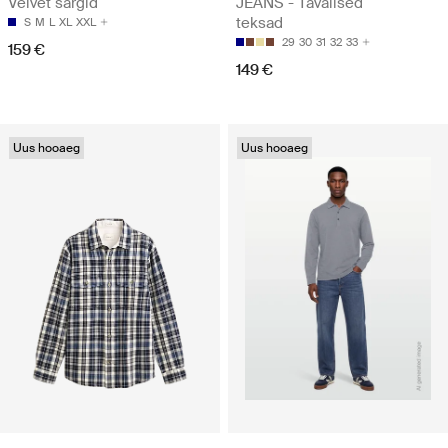
Velvet särgid
JEANS - Tavalised
teksad
S
M
L
XL
XXL
29
30
31
32
33
159 €
149 €
Uus hooaeg
Uus hooaeg