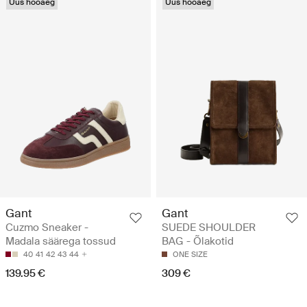
Uus hooaeg
Uus hooaeg
Gant
Gant
Cuzmo Sneaker -
SUEDE SHOULDER
Madala säärega tossud
BAG - Õlakotid
40
41
42
43
44
ONE SIZE
139.95 €
309 €