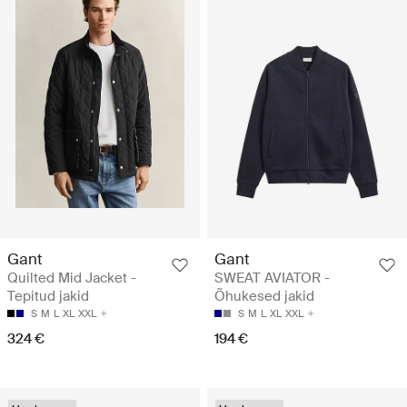
Gant
Gant
Quilted Mid Jacket -
SWEAT AVIATOR -
Tepitud jakid
Õhukesed jakid
S
M
L
XL
XXL
S
M
L
XL
XXL
324 €
194 €