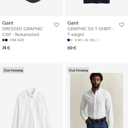
Gant
Gant
DRESSED GRAPHIC
GRAPHIC SS T-SHIRT -
CAP - Nokamütsid
T-särgid
ONE SIZE
S
M
L
XL
XXL
74 €
69 €
Uus hooaeg
Uus hooaeg