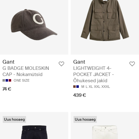
Gant
Gant
G BADGE MOLESKIN
LIGHTWEIGHT 4-
CAP - Nokamütsid
POCKET JACKET -
Õhukesed jakid
ONE SIZE
M
L
XL
XXL
XXXL
74 €
439 €
Uus hooaeg
Uus hooaeg