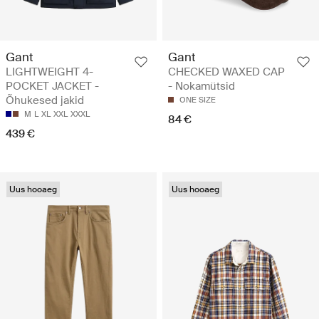
Gant
Gant
LIGHTWEIGHT 4-
CHECKED WAXED CAP
POCKET JACKET -
- Nokamütsid
Õhukesed jakid
ONE SIZE
M
L
XL
XXL
XXXL
84 €
439 €
Uus hooaeg
Uus hooaeg