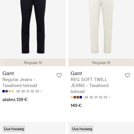
Regular fit
Regular fit
Gant
Gant
Regular Jeans -
REG SOFT TWILL
Tavalised teksad
JEANS - Tavalised
teksad
29
30
31
32
33
29
30
31
32
33
alates 139 €
149 €
Uus hooaeg
Uus hooaeg