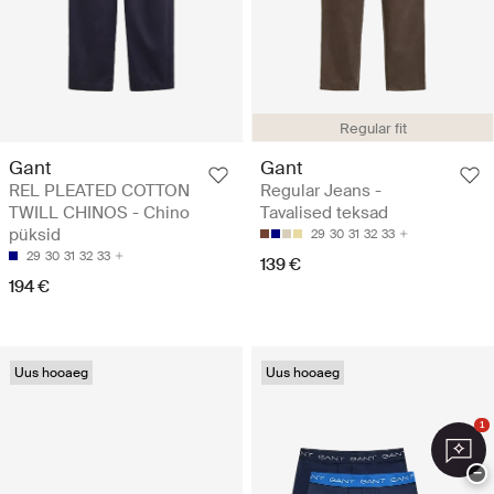
Regular fit
Gant
Gant
REL PLEATED COTTON
Regular Jeans -
TWILL CHINOS - Chino
Tavalised teksad
püksid
29
30
31
32
33
29
30
31
32
33
139 €
194 €
Uus hooaeg
Uus hooaeg
1
−