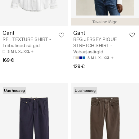
Tavaline lõige
Gant
Gant
REL TEXTURE SHIRT -
REG JERSEY PIQUE
Triibulised särgid
STRETCH SHIRT -
Vabaajasärgid
S
M
L
XL
XXL
S
M
L
XL
XXL
169 €
129 €
Uus hooaeg
Uus hooaeg