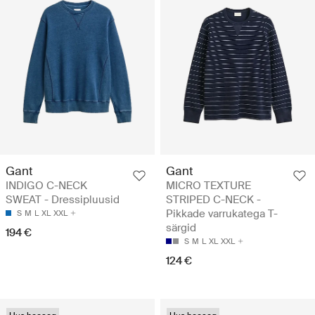
Gant
Gant
INDIGO C-NECK
MICRO TEXTURE
SWEAT - Dressipluusid
STRIPED C-NECK -
Pikkade varrukatega T-
S
M
L
XL
XXL
särgid
194 €
S
M
L
XL
XXL
124 €