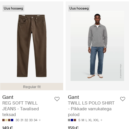
Uus hooaeg
Uus hooaeg
Regular fit
Gant
Gant
REG SOFT TWILL
TWILL LS POLO SHIRT
JEANS - Tavalised
- Pikkade varrukatega
teksad
polod
30
31
32
33
34
S
M
L
XL
XXL
149 €
159 €