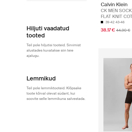
Calvin Klein
Calvin Klein
CK MEN SOCK
FLAT KNIT COT
39-42
43-46
Hiljuti vaadatud
38.17 €
44.90 €
tooted
Teil pole hiljutisi tooteid. Sirvimist
alustades kuvatakse siin teie
ajalugu.
Lemmikud
Teil pole lemmiktooteid. Klõpsake
toote kõrval olevat südant, kui
soovite selle lemmikuna salvestada.