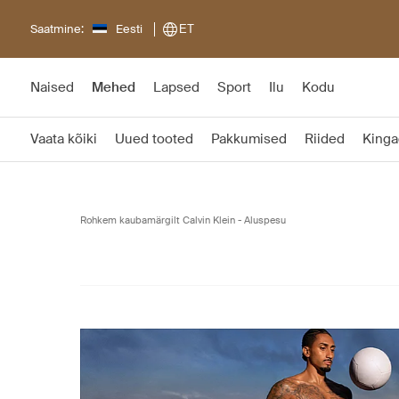
Saatmine:
Eesti
ET
Naised
Mehed
Lapsed
Sport
Ilu
Kodu
Vaata kõiki
Uued tooted
Pakkumised
Riided
Kinga
Rohkem kaubamärgilt Calvin Klein - Aluspesu