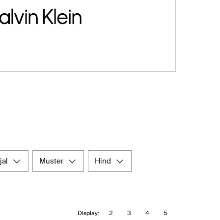
jal
muster
hind
2
3
4
5
Display: