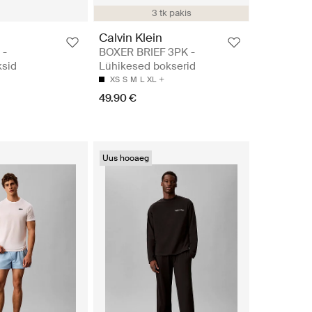
3 tk pakis
n
Calvin Klein
 -
BOXER BRIEF 3PK -
sid
Lühikesed bokserid
XS
S
M
L
XL
49.90 €
Uus hooaeg