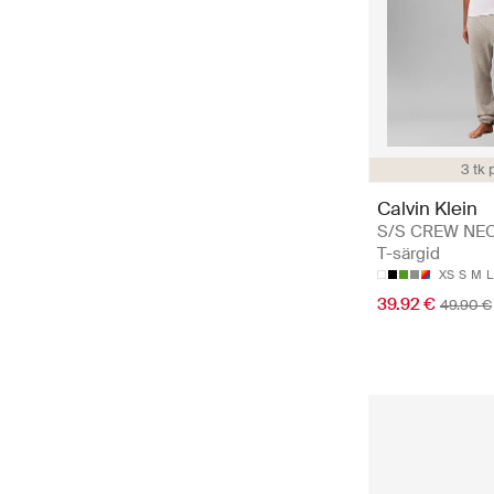
3 tk 
Calvin Klein
S/S CREW NEC
T-särgid
XS
S
M
L
39.92 €
49.90 €