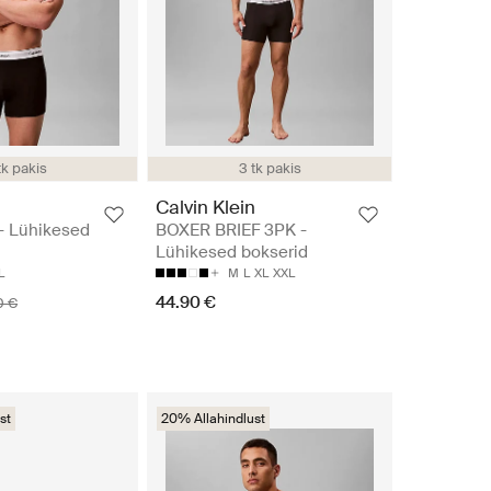
tk pakis
3 tk pakis
n
Calvin Klein
- Lühikesed
BOXER BRIEF 3PK -
Lühikesed bokserid
L
M
L
XL
XXL
44.90 €
0 €
st
20% Allahindlust