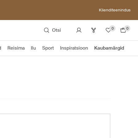
Klienditeenindus
0
0
Otsi
d
Reisima
Ilu
Sport
Inspiratsioon
Kaubamärgid