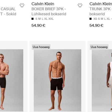
Calvin Klein
Calvin Klei
 CASUAL
BOXER BRIEF 3PK -
TRUNK 3PK 
T - Sokid
Lühikesed bokserid
bokserid
S
M
L
XL
XXL
XS
S
M
L
XL
54.90 €
54.90 €
Uus hooaeg
Uus hooaeg