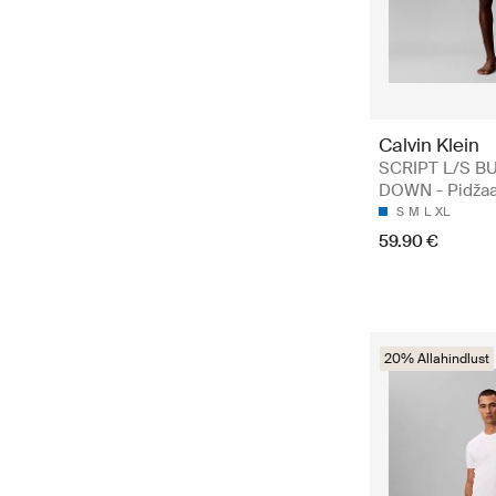
Calvin Klein
SCRIPT L/S B
DOWN - Pidžaa
S
M
L
XL
59.90 €
20% Allahindlust