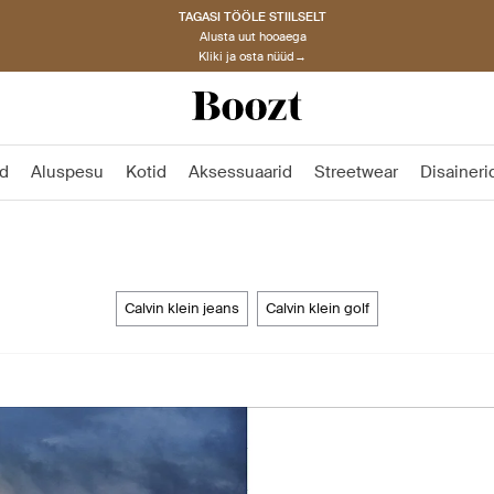
TAGASI TÖÖLE STIILSELT
Alusta uut hooaega
Kliki ja osta nüüd→
d
Aluspesu
Kotid
Aksessuaarid
Streetwear
Disaineri
calvin klein jeans
calvin klein golf