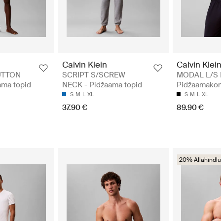
Calvin Klein
Calvin Klei
UTTON
SCRIPT S/SCREW
MODAL L/S 
ma topid
NECK - Pidžaama topid
Pidžaamako
S
M
L
XL
S
M
L
XL
37.90 €
89.90 €
20% Allahindlu