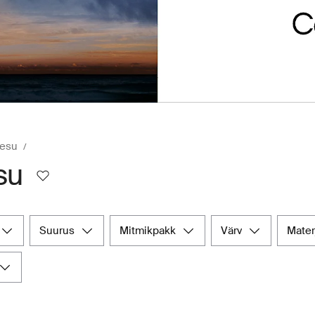
pesu
su
suurus
mitmikpakk
värv
mater