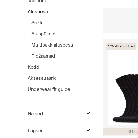
Jalanõud
Aluspesu
Sokid
Aluspüksid
Multipakk aluspesu
15% Allahindlust
Pidžaamad
Kotid
Aksessuaarid
Underwear fit guide
Naised
Calvin Klein
Lapsed
6 tk 