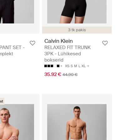
3 tk pakis
n
Calvin Klein
PANT SET -
RELAXED FIT TRUNK
mplekt
3PK - Lühikesed
bokserid
XS
S
M
L
XL
35.92 €
44.90 €
st