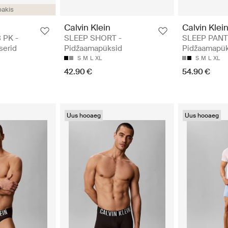
pakis
Calvin Klein
Calvin Klei
 PK -
SLEEP SHORT -
SLEEP PANT
serid
Pidžaamapüksid
Pidžaamapük
S
M
L
XL
S
M
L
XL
42.90 €
54.90 €
Uus hooaeg
Uus hooaeg