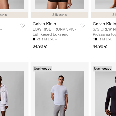
pakis
3 tk pakis
3 
Calvin Klein
Calvin Klei
-
LOW RISE TRUNK 3PK -
S/S CREW N
Lühikesed bokserid
Pidžaama to
XS
S
M
L
XL
S
M
L
XL
64.90 €
44.90 €
Uus hooaeg
Uus hooaeg