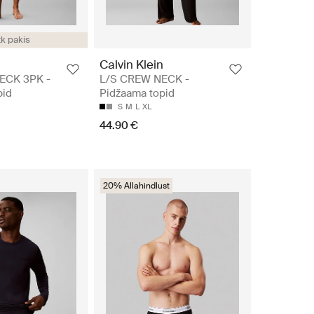
tk pakis
n
Calvin Klein
ECK 3PK -
L/S CREW NECK -
pid
Pidžaama topid
S
M
L
XL
44.90 €
20% Allahindlust