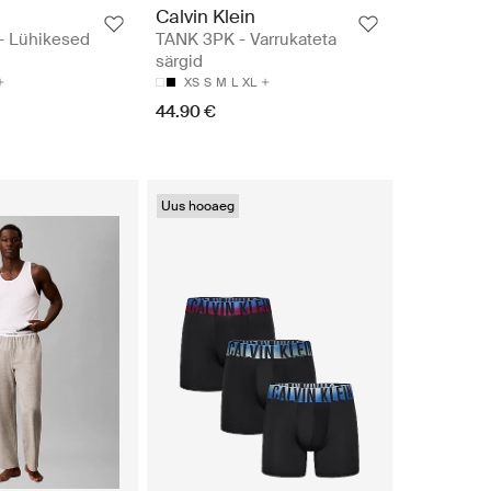
n
Calvin Klein
- Lühikesed
TANK 3PK - Varrukateta
särgid
XS
S
M
L
XL
44.90 €
Uus hooaeg