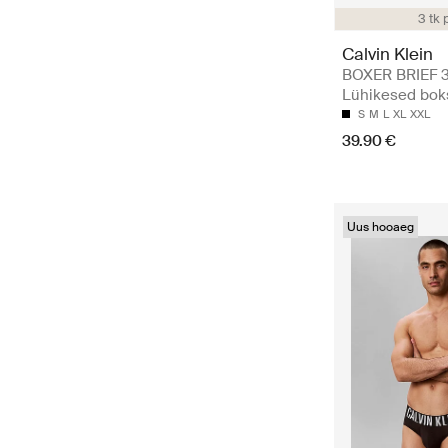
3 tk 
Calvin Klein
BOXER BRIEF 3
Lühikesed bok
S
M
L
XL
XXL
39.90 €
Uus hooaeg