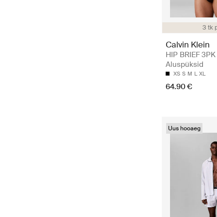
3 tk 
Calvin Klein
HIP BRIEF 3PK 
Aluspüksid
XS
S
M
L
XL
64.90 €
Uus hooaeg