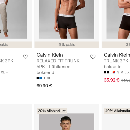
pakis
5 tk pakis
3 
Calvin Klein
Calvin Klei
K 3PK -
RELAXED FIT TRUNK
TRUNK 3PK 
5PK - Lühikesed
bokserid
bokserid
XL
S
M
L
X
L
XL
35.92 €
44.9
69.90 €
20% Allahindlust
40% Allahindlu