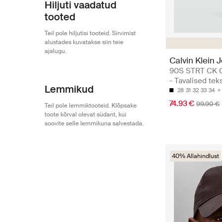
Hiljuti vaadatud
tooted
Teil pole hiljutisi tooteid. Sirvimist
alustades kuvatakse siin teie
ajalugu.
Calvin Klein 
90S STRT CK 
- Tavalised tek
Lemmikud
28
31
32
33
34
74.93 €
99.90 €
Teil pole lemmiktooteid. Klõpsake
toote kõrval olevat südant, kui
soovite selle lemmikuna salvestada.
40% Allahindlust