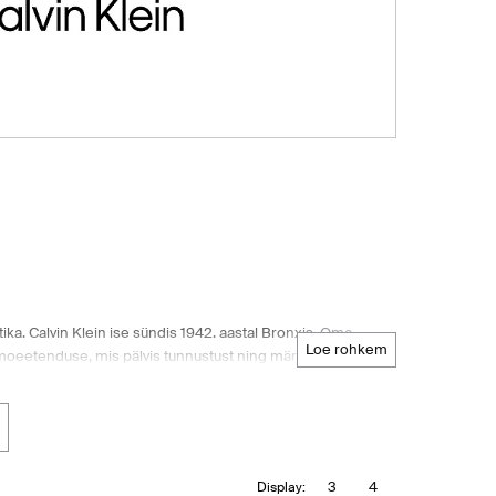
ka. Calvin Klein ise sündis 1942. aastal Bronxis. Oma
loe rohkem
moeetenduse, mis pälvis tunnustust ning märkis ta ära
ikampaanias osales Brooke Shields. Meeste- ja naistesarjad
singud tegid temast moemaailmas arvestatava jõu. Tema
bamaja Boozt.com pakub laia valikut Calvin Kleini tooteid
3
4
Display: