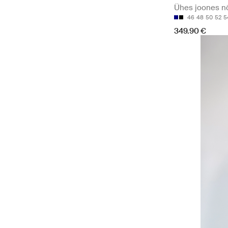
Ühes joones nö
46
48
50
52
5
349.90 €