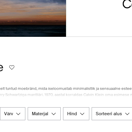
e
elt tuntud moebränd, mida iseloomustab minimalistlik ja sensuaalne esteeti
y Schwartziga mantliäri. 1970. aastal korraldas Calvin Klein oma esimese 
ntus kasvas aluspesuärisse laienemisega 1982. aastal. Meeldejäävas reklaam
äks lõpuks Kayser Rothile. Calvin Kleini täiuslikkuse- ja innovatsiooniot
nab tunnistust pühendumisest ja leidlikkusest. Juhtiv Põhjamaade veebikau
värv
materjal
hind
sorteeri alus
aksid kõik vajalikud meeste tooted ühest kohast.