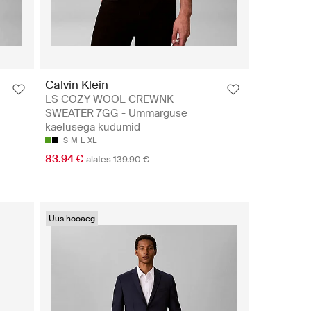
Calvin Klein
LS COZY WOOL CREWNK
SWEATER 7GG - Ümmarguse
kaelusega kudumid
S
M
L
XL
83.94 €
alates 139.90 €
Uus hooaeg