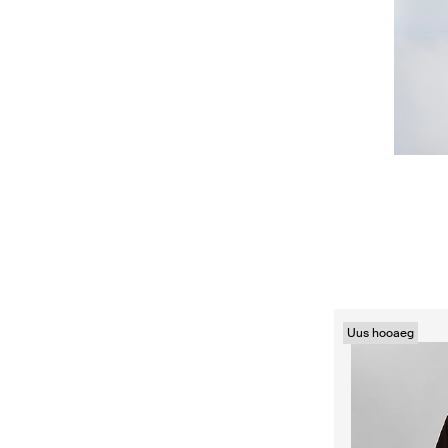
Uus hooaeg