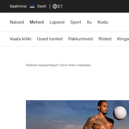
Saatmine:
Eesti
ET
Naised
Mehed
Lapsed
Sport
Ilu
Kodu
Vaata kõiki
Uued tooted
Pakkumised
Riided
Kinga
Rohkem kaubamärgilt Calvin Klein meestele