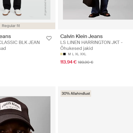
Regular fit
Jeans
Calvin Klein Jeans
CLASSIC BLK JEAN
LS LINEN HARRINGTON JKT -
sad
Õhukesed jakid
M
L
XL
XXL
113.94 €
189.90 €
30% Allahindlust