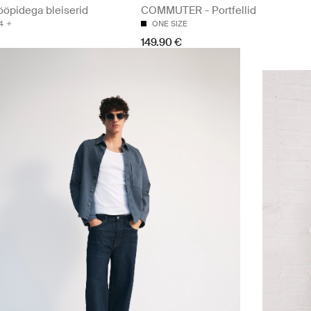
öpidega bleiserid
COMMUTER - Portfellid
4
ONE SIZE
149.90 €