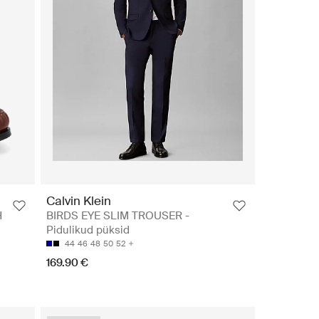
Calvin Klein
H
BIRDS EYE SLIM TROUSER -
Pidulikud püksid
44
46
48
50
52
169.90 €