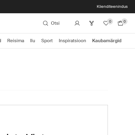
Klienditeenindus
0
0
Otsi
d
Reisima
Ilu
Sport
Inspiratsioon
Kaubamärgid