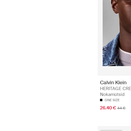
Calvin Klein
HERITAGE CRE
Nokamütsid
ONE SIZE
26.40 €
44 €