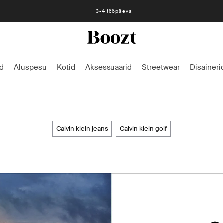
3-4 tööpäeva
d
Aluspesu
Kotid
Aksessuaarid
Streetwear
Disaineri
calvin klein jeans
calvin klein golf