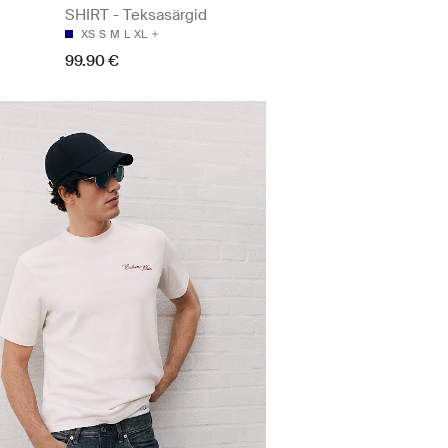
SHIRT - Teksasärgid
XS
S
M
L
XL
99.90 €