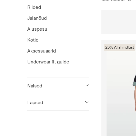
Riided
Jalanõud
Aluspesu
Kotid
25% Allahindlust
Aksessuaarid
Underwear fit guide
Naised
Calvin Klein
Lapsed
Calvin Klein