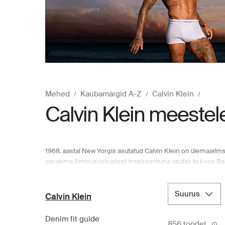
Mehed
Kaubamärgid A-Z
Calvin Klein
Calvin Klein meestel
1968. aastal New Yorgis asutatud Calvin Klein on ülemaailms
vanaema õmblusoskustest inspireerituna asutas ta koos Barr
disainerina, kelle tegemisi tasub jälgida. Calvin Kleini tu
saavutasid tohutu populaarsuse ning nende tootmislitsents l
teekond tärkavast disainerist ülemaailmseks moeikooniks an
suurus
Calvin Klein
nagu riided, jalatsid, aluspesu, kotid ja aksessuaarid, et lei
Denim fit guide
856 toodet