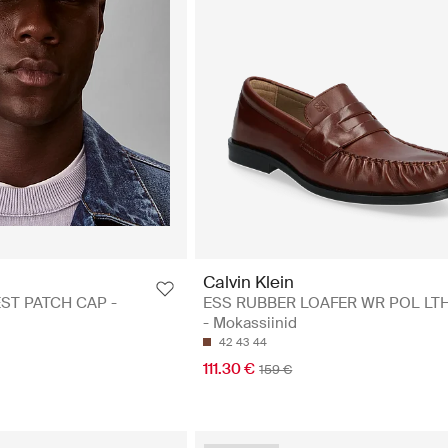
Calvin Klein
ST PATCH CAP -
ESS RUBBER LOAFER WR POL LT
- Mokassiinid
42
43
44
111.30 €
159 €