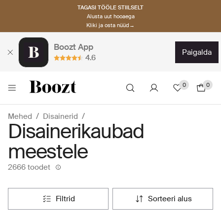
TAGASI TÖÖLE STIILSELT
Alusta uut hooaega
Kliki ja osta nüüd→
Boozt App
paigalda
4.6
0
0
Mehed
Disainerid
Disainerikaubad
meestele
2666 toodet
filtrid
sorteeri alus