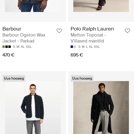
Barbour
Polo Ralph Lauren
Barbour Ogston Wax
Melton Topcoat -
Jacket - Parkad
Villased mantlid
S
M
XL
XXL
S
M
L
XL
XXL
470 €
695 €
Uus hooaeg
Uus hooaeg