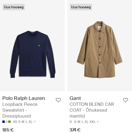
Uus hooaeg
Uus hooaeg
Polo Ralph Lauren
Gant
Loopback Fleece
COTTON BLEND CAR
Sweatshirt -
COAT - Õhukesed
Dressipluusid
mantlid
XS
S
M
L
XL
S
M
L
XL
XXL
185 €
374 €