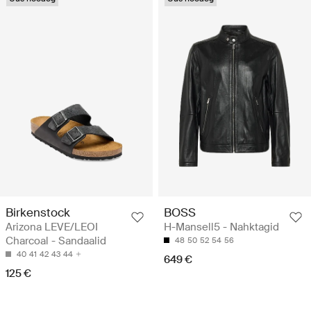
Birkenstock
BOSS
Arizona LEVE/LEOI
H-Mansell5 - Nahktagid
Charcoal - Sandaalid
48
50
52
54
56
40
41
42
43
44
649 €
125 €