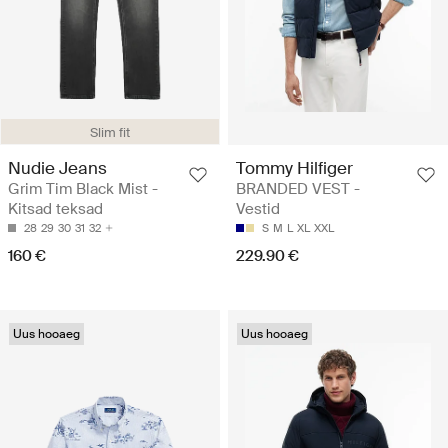
Slim fit
Nudie Jeans
Tommy Hilfiger
Grim Tim Black Mist -
BRANDED VEST -
Kitsad teksad
Vestid
28
29
30
31
32
S
M
L
XL
XXL
160 €
229.90 €
Uus hooaeg
Uus hooaeg