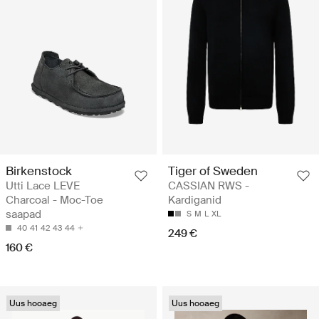
Birkenstock
Tiger of Sweden
Utti Lace LEVE
CASSIAN RWS -
Charcoal - Moc-Toe
Kardiganid
saapad
S
M
L
XL
40
41
42
43
44
249 €
160 €
Uus hooaeg
Uus hooaeg