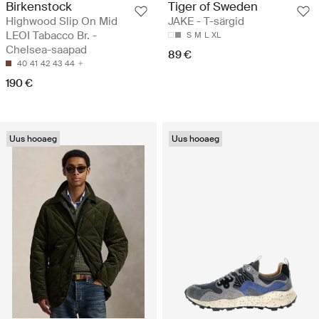
Birkenstock
Tiger of Sweden
Highwood Slip On Mid
JAKE - T-särgid
LEOI Tabacco Br. -
S
M
L
XL
Chelsea-saapad
89 €
40
41
42
43
44
190 €
Uus hooaeg
Uus hooaeg