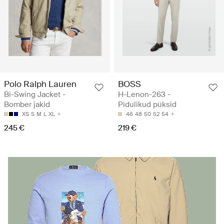
Polo Ralph Lauren
BOSS
Bi-Swing Jacket -
H-Lenon-263 -
Bomber jakid
Pidulikud püksid
XS
S
M
L
XL
46
48
50
52
54
245 €
219 €