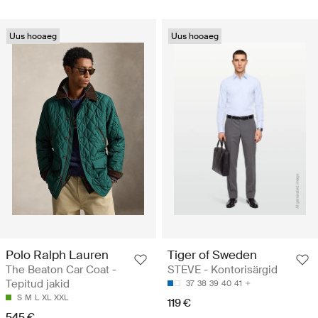
Uus hooaeg
Uus hooaeg
Polo Ralph Lauren
Tiger of Sweden
The Beaton Car Coat -
STEVE - Kontorisärgid
Tepitud jakid
37
38
39
40
41
S
M
L
XL
XXL
119 €
545 €