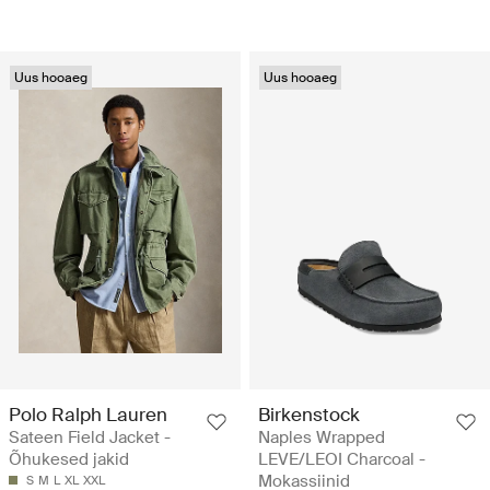
Uus hooaeg
Uus hooaeg
Polo Ralph Lauren
Birkenstock
Sateen Field Jacket -
Naples Wrapped
Õhukesed jakid
LEVE/LEOI Charcoal -
Mokassiinid
S
M
L
XL
XXL