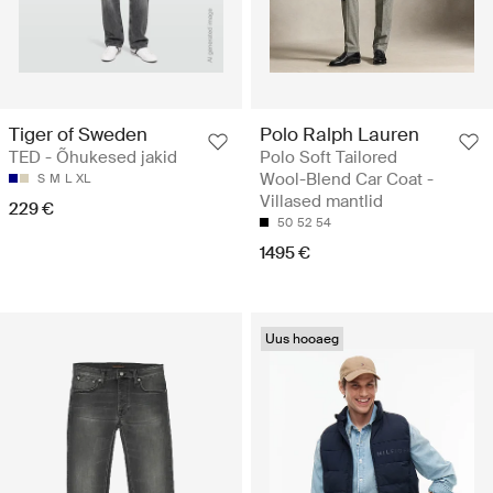
Tiger of Sweden
Polo Ralph Lauren
TED - Õhukesed jakid
Polo Soft Tailored
Wool-Blend Car Coat -
S
M
L
XL
Villased mantlid
229 €
50
52
54
1495 €
Uus hooaeg