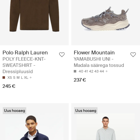
Polo Ralph Lauren
Flower Mountain
POLY FLEECE-KNT-
YAMABUSHI UNI -
SWEATSHIRT -
Madala säärega tossud
Dressipluusid
40
41
42
43
44
XS
S
M
L
XL
237 €
245 €
Uus hooaeg
Uus hooaeg