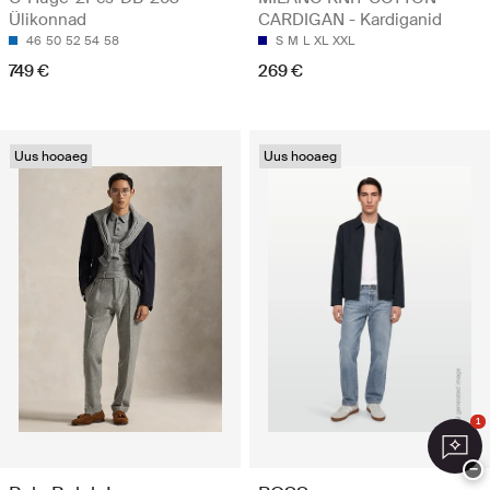
Ülikonnad
CARDIGAN - Kardiganid
46
50
52
54
58
S
M
L
XL
XXL
749 €
269 €
Uus hooaeg
Uus hooaeg
1
−