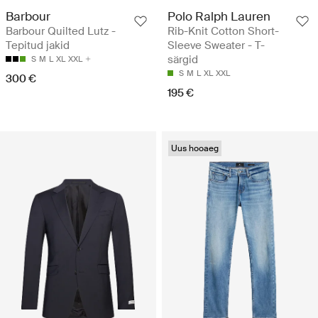
Barbour
Polo Ralph Lauren
Barbour Quilted Lutz -
Rib-Knit Cotton Short-
Tepitud jakid
Sleeve Sweater - T-
särgid
S
M
L
XL
XXL
S
M
L
XL
XXL
300 €
195 €
Uus hooaeg