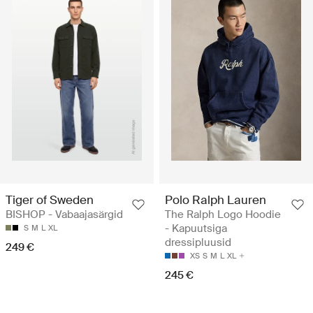
Tiger of Sweden
Polo Ralph Lauren
BISHOP - Vabaajasärgid
The Ralph Logo Hoodie
- Kapuutsiga
S
M
L
XL
dressipluusid
249 €
XS
S
M
L
XL
245 €