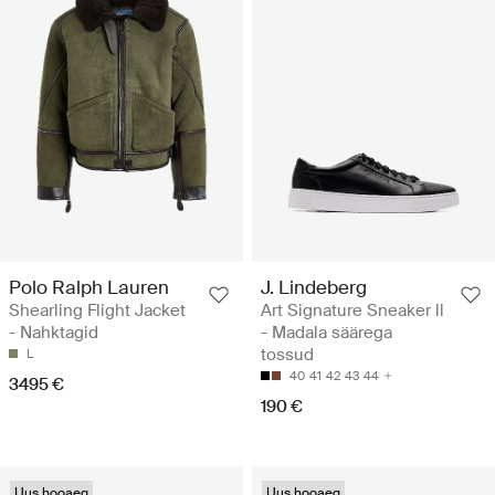
Polo Ralph Lauren
J. Lindeberg
Shearling Flight Jacket
Art Signature Sneaker ll
- Nahktagid
- Madala säärega
tossud
L
40
41
42
43
44
3495 €
190 €
Uus hooaeg
Uus hooaeg