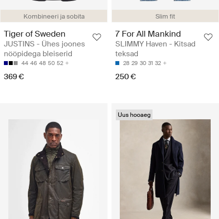
Kombineeri ja sobita
Slim fit
Tiger of Sweden
7 For All Mankind
JUSTINS - Ühes joones
SLIMMY Haven - Kitsad
nööpidega bleiserid
teksad
44
46
48
50
52
28
29
30
31
32
369 €
250 €
Uus hooaeg