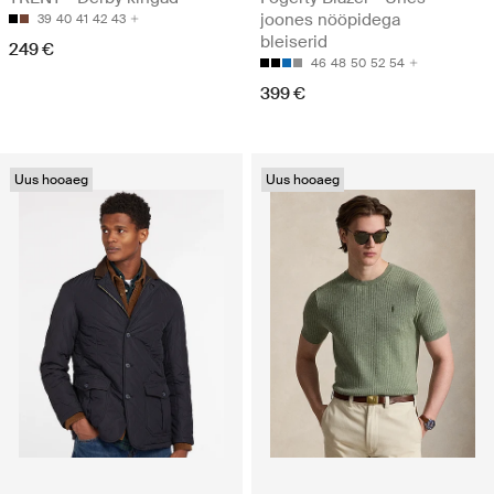
joones nööpidega
39
40
41
42
43
bleiserid
249 €
46
48
50
52
54
399 €
Uus hooaeg
Uus hooaeg