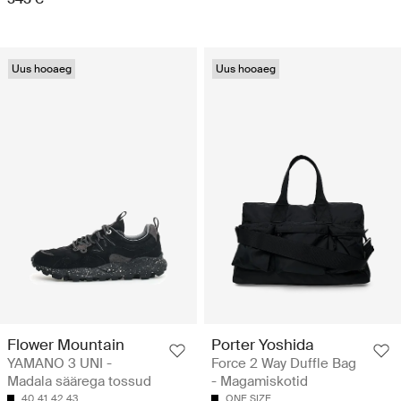
Uus hooaeg
Uus hooaeg
Flower Mountain
Porter Yoshida
YAMANO 3 UNI -
Force 2 Way Duffle Bag
Madala säärega tossud
- Magamiskotid
40
41
42
43
ONE SIZE