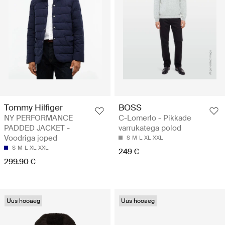
Tommy Hilfiger
BOSS
NY PERFORMANCE
C-Lomerlo - Pikkade
PADDED JACKET -
varrukatega polod
Voodriga joped
S
M
L
XL
XXL
S
M
L
XL
XXL
249 €
299.90 €
Uus hooaeg
Uus hooaeg