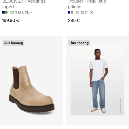
BLOCK ZT - Voodriga
Trouser - Pidulikud
joped
püksid
XS
S
M
L
XL
30
32
34
36
199.90 €
295 €
Uus hooaeg
Uus hooaeg