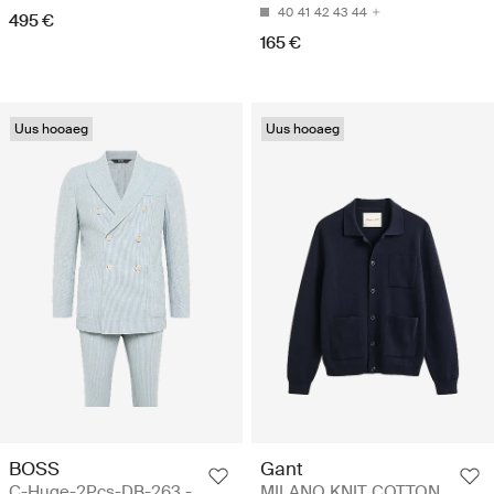
40
41
42
43
44
495 €
165 €
Uus hooaeg
Uus hooaeg
BOSS
Gant
C-Huge-2Pcs-DB-263 -
MILANO KNIT COTTON