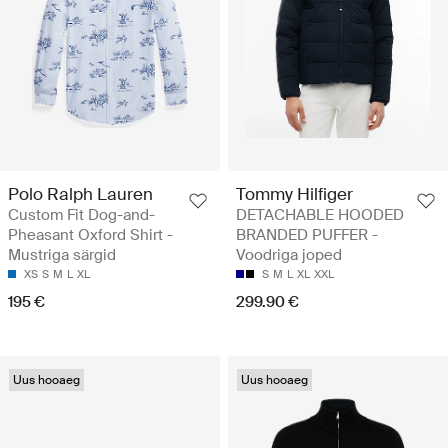
Polo Ralph Lauren
Tommy Hilfiger
Custom Fit Dog-and-
DETACHABLE HOODED
Pheasant Oxford Shirt -
BRANDED PUFFER -
Mustriga särgid
Voodriga joped
XS
S
M
L
XL
S
M
L
XL
XXL
195 €
299.90 €
Uus hooaeg
Uus hooaeg