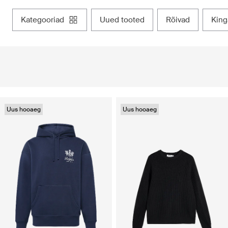
kategooriad
uued tooted
rõivad
kin
Uus hooaeg
Uus hooaeg