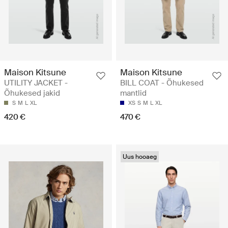
Maison Kitsune
Maison Kitsune
UTILITY JACKET -
BILL COAT - Õhukesed
Õhukesed jakid
mantlid
S
M
L
XL
XS
S
M
L
XL
420 €
470 €
Uus hooaeg