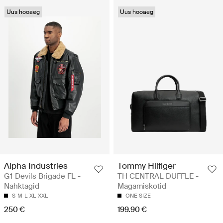
Uus hooaeg
Uus hooaeg
Alpha Industries
Tommy Hilfiger
G1 Devils Brigade FL -
TH CENTRAL DUFFLE -
Nahktagid
Magamiskotid
S
M
L
XL
XXL
ONE SIZE
250 €
199.90 €