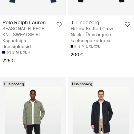
Polo Ralph Lauren
J. Lindeberg
SEASONAL FLEECE-
Hallow Knitted Crew
KNT-SWEATSHIRT -
Neck - Ümmarguse
Kapuutsiga
kaelusega kudumid
dressipluusid
S
M
L
XL
XXL
XS
S
M
L
XL
200 €
225 €
Uus hooaeg
Uus hooaeg