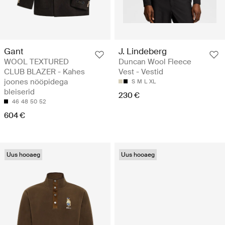
Gant
J. Lindeberg
WOOL TEXTURED
Duncan Wool Fleece
CLUB BLAZER - Kahes
Vest - Vestid
joones nööpidega
S
M
L
XL
bleiserid
230 €
46
48
50
52
604 €
Uus hooaeg
Uus hooaeg