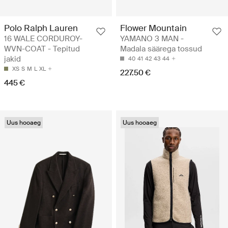
Polo Ralph Lauren
Flower Mountain
16 WALE CORDUROY-
YAMANO 3 MAN -
WVN-COAT - Tepitud
Madala säärega tossud
jakid
40
41
42
43
44
XS
S
M
L
XL
227.50 €
445 €
Uus hooaeg
Uus hooaeg