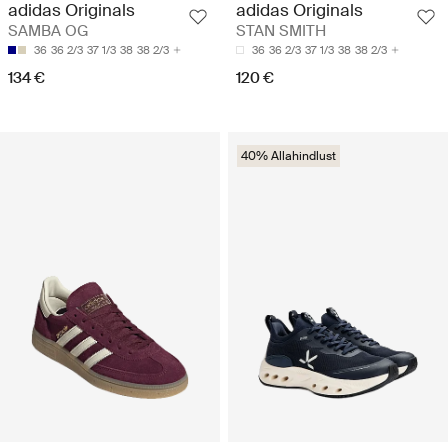
adidas Originals
adidas Originals
SAMBA OG
STAN SMITH
36
36 2/3
37 1/3
38
38 2/3
36
36 2/3
37 1/3
38
38 2/3
134 €
120 €
40% Allahindlust