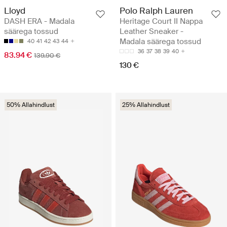
Lloyd
Polo Ralph Lauren
DASH ERA - Madala
Heritage Court II Nappa
säärega tossud
Leather Sneaker -
Madala säärega tossud
40
41
42
43
44
36
37
38
39
40
83.94 €
139.90 €
130 €
50% Allahindlust
25% Allahindlust