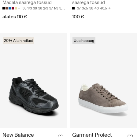
Madala säärega tossud
säärega tossud
35 1/3
36
36 2/3
37 1/3
38
37
37.5
38
40
40.5
alates 110 €
100 €
20% Allahindlust
Uus hooaeg
New Balance
Garment Project