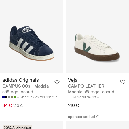
adidas Originals
Veja
CAMPUS 00s - Madala
CAMPO LEATHER -
säärega tossud
Madala säärega tossud
41 1/3
42
42 2/3
43 1/3
44
36
37
38
39
40
84 €
140 €
120 €
sponsoreeritud
20% Allahindlust