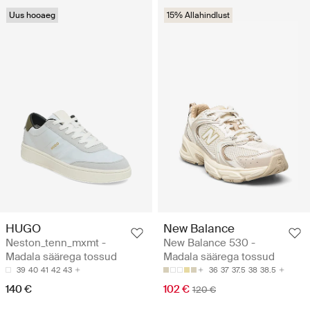
Uus hooaeg
15% Allahindlust
HUGO
New Balance
Neston_tenn_mxmt -
New Balance 530 -
Madala säärega tossud
Madala säärega tossud
39
40
41
42
43
36
37
37.5
38
38.5
140 €
102 €
120 €