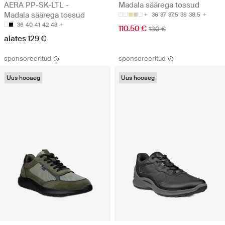
AERA PP-SK-LTL -
Madala säärega tossud
Madala säärega tossud
36
37
37.5
38
38.5
36
40
41
42
43
110.50 €
130 €
alates 129 €
sponsoreeritud
sponsoreeritud
Uus hooaeg
Uus hooaeg