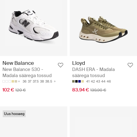
New Balance
Lloyd
New Balance 530 -
DASH ERA - Madala
Madala säärega tossud
säärega tossud
36
37
37.5
38
38.5
41
42
43
44
46
102 €
83.94 €
120 €
139.90 €
Uus hooaeg