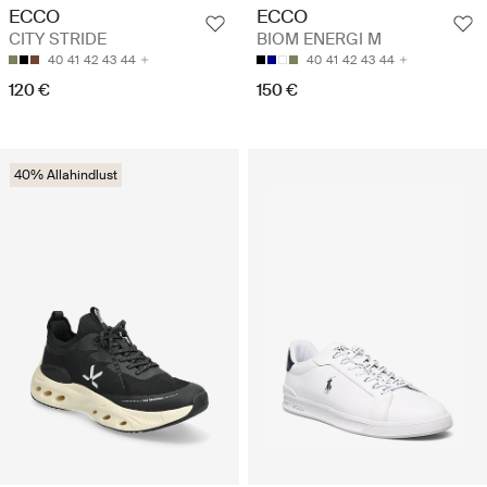
ECCO
ECCO
CITY STRIDE
BIOM ENERGI M
40
41
42
43
44
40
41
42
43
44
120 €
150 €
40% Allahindlust