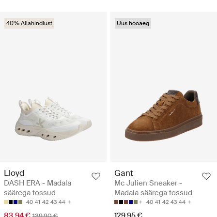
40% Allahindlust
Uus hooaeg
Lloyd
Gant
DASH ERA - Madala
Mc Julien Sneaker -
säärega tossud
Madala säärega tossud
40
41
42
43
44
40
41
42
43
44
83.94 €
129.95 €
139.90 €