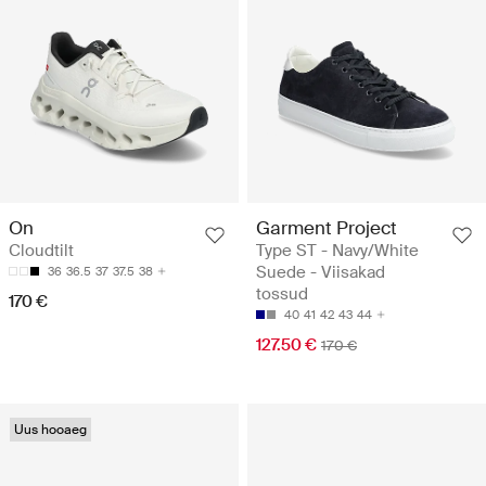
Garment Project
On
Type ST - Navy/White
Cloudtilt
Suede - Viisakad
36
36.5
37
37.5
38
tossud
170 €
40
41
42
43
44
127.50 €
170 €
Uus hooaeg