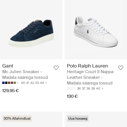
Gant
Polo Ralph Lauren
Mc Julien Sneaker -
Heritage Court II Nappa
Madala säärega tossud
Leather Sneaker -
Madala säärega tossud
40
41
42
43
44
36
37
38
39
40
129.95 €
130 €
30% Allahindlust
Uus hooaeg