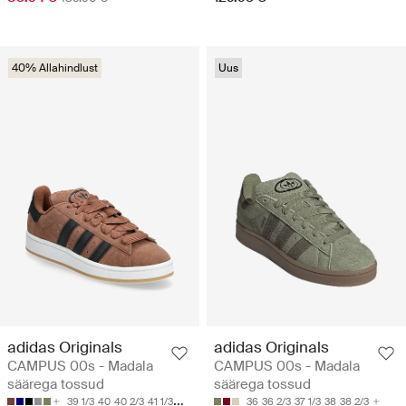
40% Allahindlust
Uus
adidas Originals
adidas Originals
CAMPUS 00s - Madala
CAMPUS 00s - Madala
säärega tossud
säärega tossud
39 1/3
40
40 2/3
41 1/3
42
36
36 2/3
37 1/3
38
38 2/3