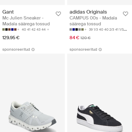
Gant
adidas Originals
Mc Julien Sneaker -
CAMPUS 00s - Madala
Madala säärega tossud
säärega tossud
40
41
42
43
44
39 1/3
40
40 2/3
41 1/3
42
129.95 €
84 €
120 €
sponsoreeritud
sponsoreeritud