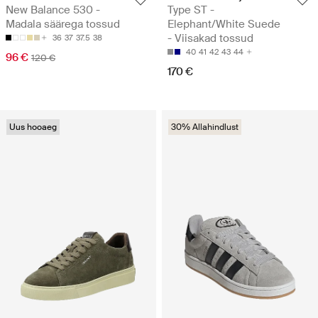
New Balance 530 -
Type ST -
Madala säärega tossud
Elephant/White Suede
- Viisakad tossud
36
37
37.5
38
40
41
42
43
44
96 €
120 €
170 €
Uus hooaeg
30% Allahindlust