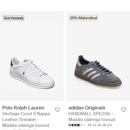
Uus hooaeg
25% Allahindlust
Polo Ralph Lauren
adidas Originals
Heritage Court II Nappa
HANDBALL SPEZIAL -
Leather Sneaker -
Madala säärega tossud
Madala säärega tossud
35 1/3
36
36 2/3