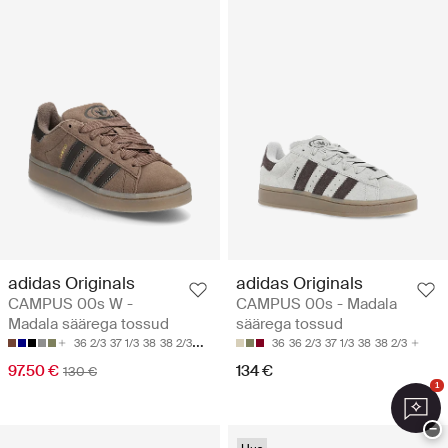
adidas Originals
adidas Originals
CAMPUS 00s W -
CAMPUS 00s - Madala
Madala säärega tossud
säärega tossud
36 2/3
37 1/3
38
38 2/3
39 1/3
36
36 2/3
37 1/3
38
38 2/3
97.50 €
134 €
130 €
1
−