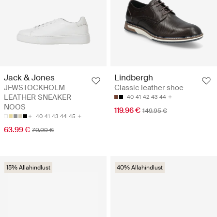
Jack & Jones
Lindbergh
JFWSTOCKHOLM
Classic leather shoe
LEATHER SNEAKER
40
41
42
43
44
NOOS
119.96 €
149.95 €
40
41
43
44
45
63.99 €
79.99 €
15% Allahindlust
40% Allahindlust