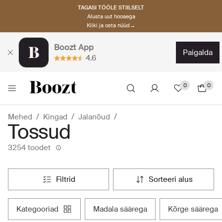
TAGASI TÖÖLE STIILSELT
Alusta uut hooaega
Kliki ja osta nüüd→
Boozt App
paigalda
4.6
0
0
Mehed
Kingad
Jalanõud
Tossud
3254 toodet
filtrid
sorteeri alus
kategooriad
madala säärega
kõrge säärega