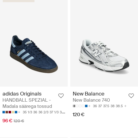
adidas Originals
New Balance
HANDBALL SPEZIAL -
New Balance 740
Madala säärega tossud
36
37
37.5
38
38.5
35 1/3
36
36 2/3
37 1/3
38
120 €
96 €
120 €