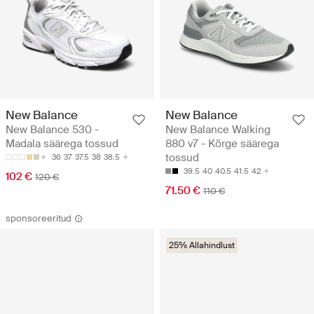
New Balance
New Balance
New Balance 530 -
New Balance Walking
Madala säärega tossud
880 v7 - Kõrge säärega
tossud
36
37
37.5
38
38.5
39.5
40
40.5
41.5
42
102 €
120 €
71.50 €
110 €
sponsoreeritud
25% Allahindlust