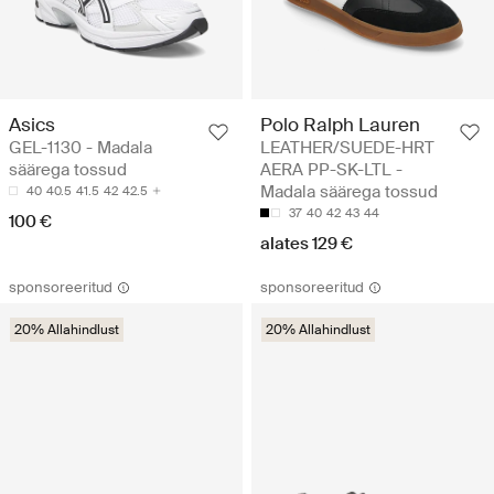
Asics
Polo Ralph Lauren
GEL-1130 - Madala
LEATHER/SUEDE-HRT
säärega tossud
AERA PP-SK-LTL -
Madala säärega tossud
40
40.5
41.5
42
42.5
37
40
42
43
44
100 €
alates 129 €
sponsoreeritud
sponsoreeritud
20% Allahindlust
20% Allahindlust