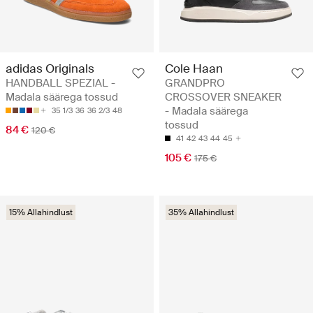
adidas Originals
Cole Haan
HANDBALL SPEZIAL -
GRANDPRO
Madala säärega tossud
CROSSOVER SNEAKER
- Madala säärega
35 1/3
36
36 2/3
48
tossud
84 €
120 €
41
42
43
44
45
105 €
175 €
15% Allahindlust
35% Allahindlust