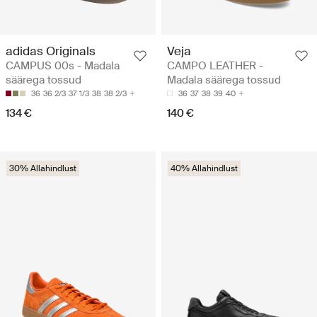
adidas Originals
Veja
CAMPUS 00s - Madala
CAMPO LEATHER -
säärega tossud
Madala säärega tossud
36
36 2/3
37 1/3
38
38 2/3
36
37
38
39
40
134 €
140 €
30% Allahindlust
40% Allahindlust