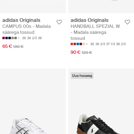
adidas Originals
adidas Originals
CAMPUS 00s - Madala
HANDBALL SPEZIAL W
säärega tossud
- Madala säärega
tossud
36
36 2/3
38
36
36 2/3
37 1/3
38 2/3
65 €
130 €
90 €
120 €
Uus hooaeg