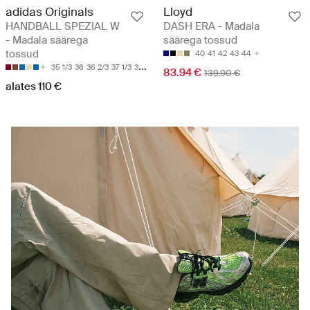
adidas Originals
Lloyd
HANDBALL SPEZIAL W
DASH ERA - Madala
- Madala säärega
säärega tossud
tossud
40
41
42
43
44
35 1/3
36
36 2/3
37 1/3
38
83.94 €
139.90 €
alates 110 €