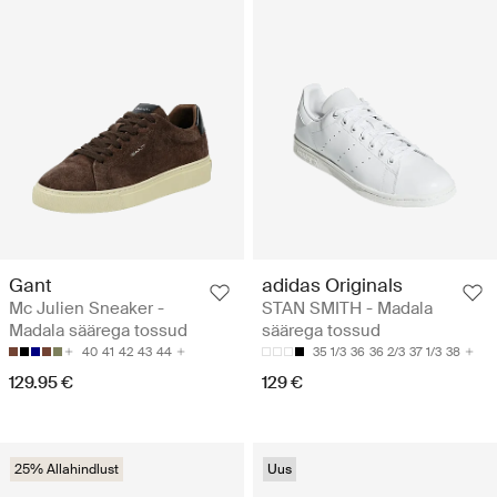
Gant
adidas Originals
Mc Julien Sneaker -
STAN SMITH - Madala
Madala säärega tossud
säärega tossud
40
41
42
43
44
35 1/3
36
36 2/3
37 1/3
38
129.95 €
129 €
25% Allahindlust
Uus