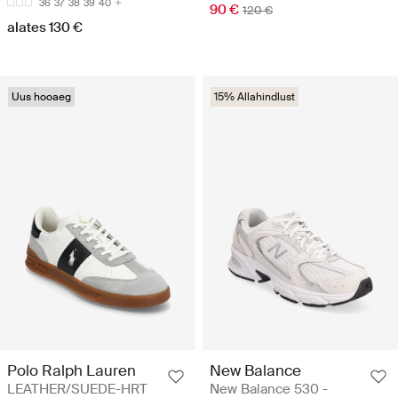
36
37
38
39
40
90 €
120 €
alates 130 €
Uus hooaeg
15% Allahindlust
Polo Ralph Lauren
New Balance
LEATHER/SUEDE-HRT
New Balance 530 -