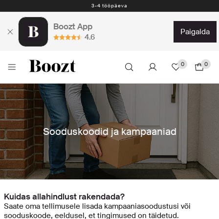
3-4 tööpäeva
Boozt App
paigalda
4.6
0
0
Sooduskoodid ja kampaaniad
Kuidas allahindlust rakendada?
Saate oma tellimusele lisada kampaaniasoodustusi või
sooduskoode, eeldusel, et tingimused on täidetud.