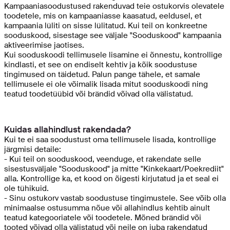
Kampaaniasoodustused rakenduvad teie ostukorvis olevatele
toodetele, mis on kampaaniasse kaasatud, eeldusel, et
kampaania lüliti on sisse lülitatud. Kui teil on konkreetne
sooduskood, sisestage see väljale "Sooduskood" kampaania
aktiveerimise jaotises.
Kui sooduskoodi tellimusele lisamine ei õnnestu, kontrollige
kindlasti, et see on endiselt kehtiv ja kõik soodustuse
tingimused on täidetud. Palun pange tähele, et samale
tellimusele ei ole võimalik lisada mitut sooduskoodi ning
teatud toodetüübid või brändid võivad olla välistatud.
Kuidas allahindlust rakendada?
Kui te ei saa soodustust oma tellimusele lisada, kontrollige
järgmisi detaile:
- Kui teil on sooduskood, veenduge, et rakendate selle
sisestusväljale "Sooduskood" ja mitte "Kinkekaart/Poekrediit"
alla. Kontrollige ka, et kood on õigesti kirjutatud ja et seal ei
ole tühikuid.
- Sinu ostukorv vastab soodustuse tingimustele. See võib olla
minimaalse ostusumma nõue või allahindlus kehtib ainult
teatud kategooriatele või toodetele. Mõned brändid või
tooted võivad olla välistatud või neile on juba rakendatud