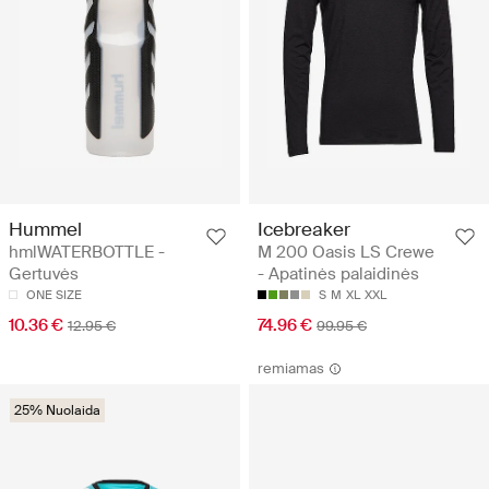
Hummel
Icebreaker
hmlWATERBOTTLE -
M 200 Oasis LS Crewe
Gertuvės
- Apatinės palaidinės
ONE SIZE
S
M
XL
XXL
10.36 €
74.96 €
12.95 €
99.95 €
remiamas
25% Nuolaida