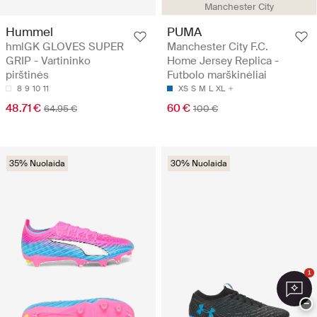
Manchester City
Hummel
PUMA
hmlGK GLOVES SUPER
Manchester City F.C.
GRIP - Vartininko
Home Jersey Replica -
pirštinės
Futbolo marškinėliai
8
9
10
11
XS
S
M
L
XL
48.71 €
60 €
64.95 €
100 €
35% Nuolaida
30% Nuolaida
1
−