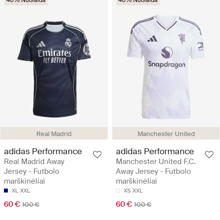
40% Nuolaida
40% Nuolaida
Real Madrid
Manchester United
adidas Performance
adidas Performance
Real Madrid Away
Manchester United F.C.
Jersey - Futbolo
Away Jersey - Futbolo
marškinėliai
marškinėliai
XL
XXL
XS
XXL
60 €
60 €
100 €
100 €