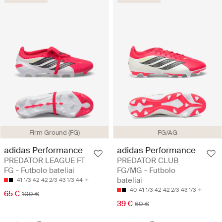
Firm Ground (FG)
FG/AG
adidas Performance
adidas Performance
PREDATOR LEAGUE FT
PREDATOR CLUB
FG - Futbolo bateliai
FG/MG - Futbolo
bateliai
41 1/3
42
42 2/3
43 1/3
44
40
41 1/3
42
42 2/3
43 1/3
65 €
100 €
39 €
60 €