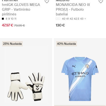
hmlGK GLOVES MEGA
MONARCIDA NEO III
GRIP - Vartininko
PRO(U) - Futbolo
pirštinės
bateliai
8
9
10
11
40
41
42
42.5
43
47.97 €
130 €
79.95 €
25% Nuolaida
40% Nuolaida