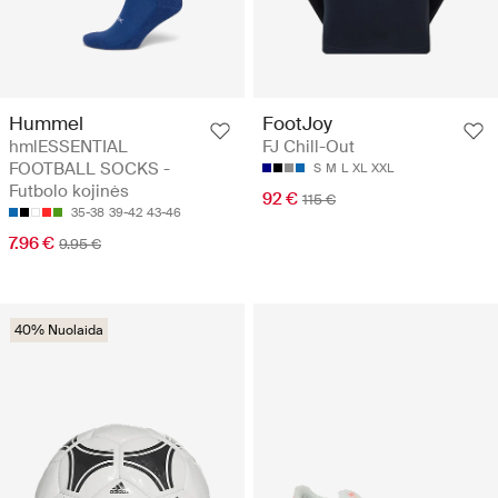
Hummel
FootJoy
hmlESSENTIAL
FJ Chill-Out
FOOTBALL SOCKS -
S
M
L
XL
XXL
Futbolo kojinės
92 €
115 €
35-38
39-42
43-46
7.96 €
9.95 €
40% Nuolaida