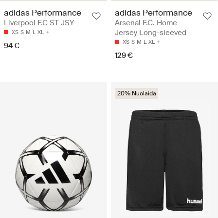
adidas Performance
adidas Performance
Liverpool F.C ST JSY
Arsenal F.C. Home
Jersey Long-sleeved
XS
S
M
L
XL
XS
S
M
L
XL
94 €
129 €
20% Nuolaida