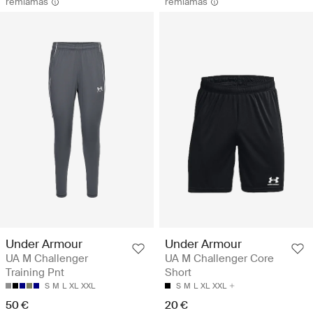
remiamas
remiamas
Under Armour
Under Armour
UA M Challenger
UA M Challenger Core
Training Pnt
Short
S
M
L
XL
XXL
S
M
L
XL
XXL
50 €
20 €