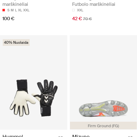
marškinėliai
Futbolo marškinėliai
S
M
L
XL
XXL
XXL
100 €
42 €
70 €
40% Nuolaida
Firm Ground (FG)
Hummel
Mizuno