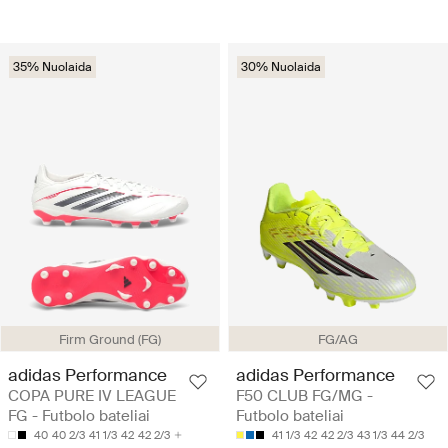
35% Nuolaida
30% Nuolaida
Firm Ground (FG)
FG/AG
adidas Performance
adidas Performance
COPA PURE IV LEAGUE
F50 CLUB FG/MG -
FG - Futbolo bateliai
Futbolo bateliai
40
40 2/3
41 1/3
42
42 2/3
41 1/3
42
42 2/3
43 1/3
44 2/3