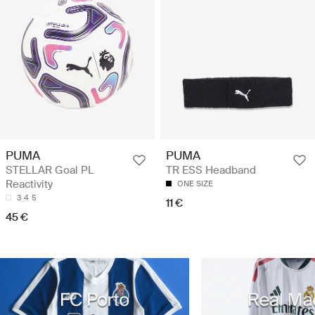
PUMA
PUMA
STELLAR Goal PL
TR ESS Headband
Reactivity
ONE SIZE
3
4
5
11 €
45 €