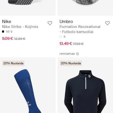
Nike
Umbro
Nike Strike - Kojinės
Formation Recreational
- Futbolo kamuoliai
XS
S
4
9.09 €
12.99 €
13.49 €
17.99 €
remiamas
20% Nuolaida
20% Nuolaida