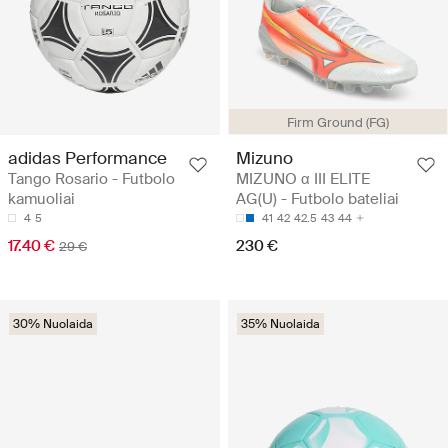
Firm Ground (FG)
adidas Performance
Mizuno
Tango Rosario - Futbolo
MIZUNO α III ELITE
kamuoliai
AG(U) - Futbolo bateliai
4
5
41
42
42.5
43
44
17.40 €
230 €
29 €
30% Nuolaida
35% Nuolaida