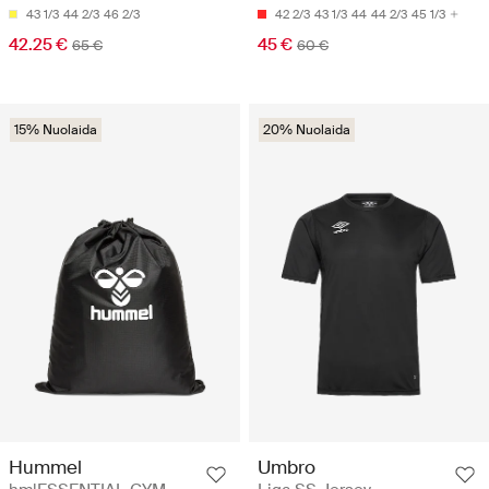
43 1/3
44 2/3
46 2/3
42 2/3
43 1/3
44
44 2/3
45 1/3
42.25 €
45 €
65 €
60 €
15% Nuolaida
20% Nuolaida
Hummel
Umbro