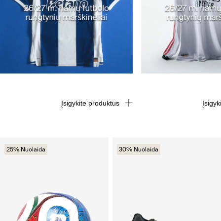
Įsigykite produktus
Įsigyk
25% Nuolaida
30% Nuolaida