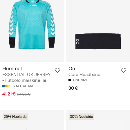
Hummel
On
ESSENTIAL GK JERSEY
Core Headband
- Futbolo marškinėliai
ONE SIZE
S
M
L
XL
XXL
30 €
41.21 €
54.95 €
25% Nuolaida
30% Nuolaida