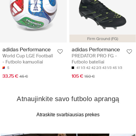
Firm Ground (FG)
adidas Performance
adidas Performance
World Cup LGE Football
PREDATOR PRO FG -
- Futbolo kamuoliai
Futbolo bateliai
5
41 1/3
42
42 2/3
43 1/3
45 1/3
33.75 €
105 €
45 €
150 €
Atnaujinkite savo futbolo aprangą
Atraskite svarbiausias prekes