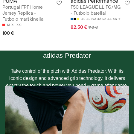
PUMA
adidas Performance
Portugal FPF Home
F50 LEAGUE LL FG/MG
Jersey Replica -
- Futbolo bateliai
Futbolo marškinėliai
42
42 2/3
43 1/3
44
46
M
XL
XXL
82.50 €
110 €
100 €
adidas Predator
Take control of the pitch with Adidas Predator. With its
iconic design and advanced grip technology, it delivers
exactly the touch and power you need – game after game.