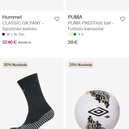
Hummel
PUMA
CLASSIC GK PANT -
PUMA PRESTIGE ball -
Sportinės kelnės
Futbolo kamuoliai
M
L
XL
XXL
4
5
37.46 €
20 €
49.95 €
30% Nuolaida
25% Nuolaida