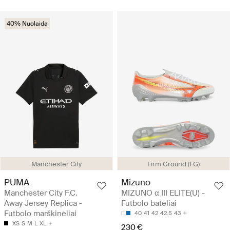
40% Nuolaida
Manchester City
Firm Ground (FG)
PUMA
Mizuno
Manchester City F.C.
MIZUNO α III ELITE(U) -
Away Jersey Replica -
Futbolo bateliai
Futbolo marškinėliai
40
41
42
42.5
43
XS
S
M
L
XL
230 €