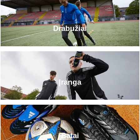
Drabužiai
Įranga
Batai