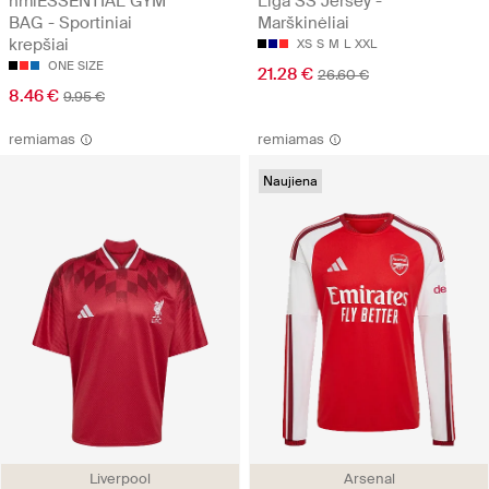
hmlESSENTIAL GYM
Liga SS Jersey -
BAG - Sportiniai
Marškinėliai
krepšiai
XS
S
M
L
XXL
ONE SIZE
21.28 €
26.60 €
8.46 €
9.95 €
remiamas
remiamas
Naujiena
Liverpool
Arsenal