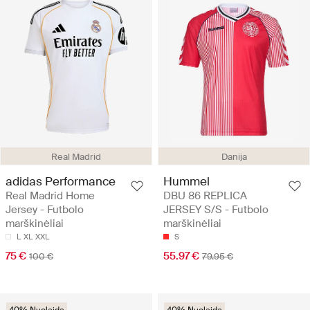
Real Madrid
Danija
adidas Performance
Hummel
Real Madrid Home
DBU 86 REPLICA
Jersey - Futbolo
JERSEY S/S - Futbolo
marškinėliai
marškinėliai
L
XL
XXL
S
75 €
55.97 €
100 €
79.95 €