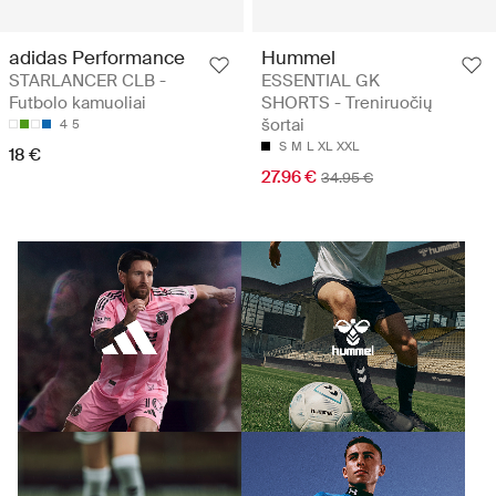
adidas Performance
Hummel
STARLANCER CLB -
ESSENTIAL GK
Futbolo kamuoliai
SHORTS - Treniruočių
šortai
4
5
S
M
L
XL
XXL
18 €
27.96 €
34.95 €