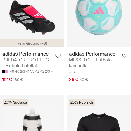
Firm Ground (FG)
adidas Performance
adidas Performance
PREDATOR PRO FT FG
MESSI LGE - Futbolo
- Futbolo bateliai
kamuoliai
40
40 2/3
41 1/3
42
42 2/3
5
112 €
26 €
160 €
40 €
20% Nuolaida
25% Nuolaida