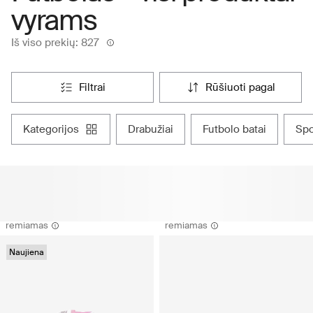
vyrams
Iš viso prekių: 827
filtrai
rūšiuoti pagal
kategorijos
drabužiai
futbolo batai
sp
remiamas
remiamas
Naujiena