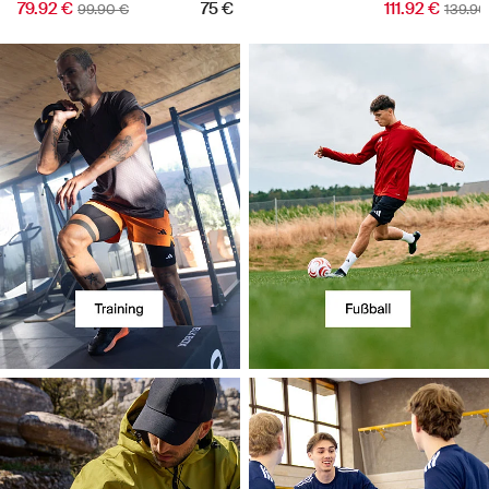
79.92 €
75 €
111.92 €
99.90 €
139.90
Entdecken Sie alle unsere Aktivitäten