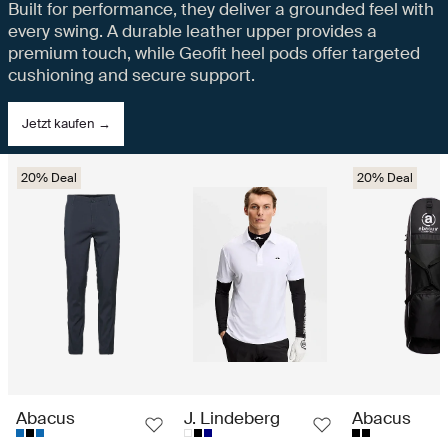
Built for performance, they deliver a grounded feel with
every swing. A durable leather upper provides a
premium touch, while Geofit heel pods offer targeted
cushioning and secure support.
Jetzt kaufen →
20% Deal
20% Deal
Abacus
J. Lindeberg
Abacus