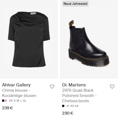
Neue Jahreszeit
Ahlvar Gallery
Dr. Martens
Chima blouse -
2976 Quad Black
Kurzämlige blusen
Polished Smooth -
Chelsea boots
XS
S
M
L
XL
41
43
44
239 €
230 €