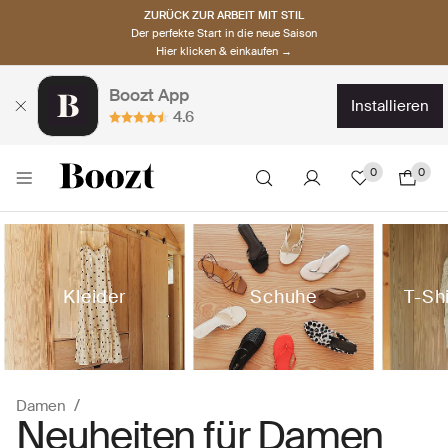
ZURÜCK ZUR ARBEIT MIT STIL
Der perfekte Start in die neue Saison
Hier klicken & einkaufen →
Boozt App
installieren
4.6
0
0
Kleider
Schuhe
T-Sh
Damen
Neuheiten für Damen