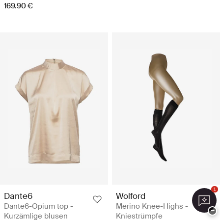
169.90 €
1
Dante6
Wolford
Dante6-Opium top -
Merino Knee-Highs -
−
Kurzämlige blusen
Kniestrümpfe