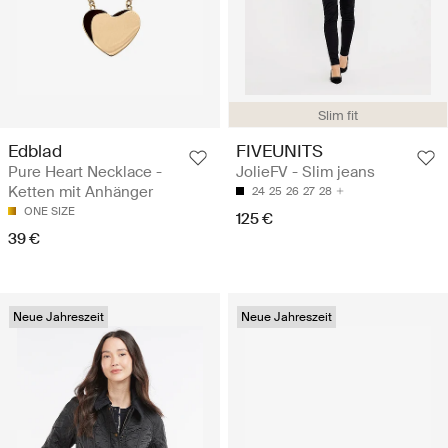
Slim fit
Edblad
FIVEUNITS
Pure Heart Necklace -
JolieFV - Slim jeans
Ketten mit Anhänger
24
25
26
27
28
ONE SIZE
125 €
39 €
Neue Jahreszeit
Neue Jahreszeit