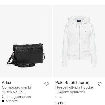
Adax
Polo Ralph Lauren
Cormorano combi
Fleece Full-Zip Hoodie
clutch Nellie -
- Kapuzenpullover
Umhängetaschen
XL
ONE SIZE
189 €