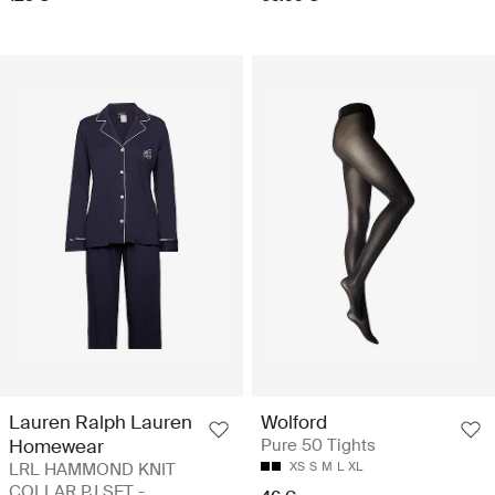
Lauren Ralph Lauren
Wolford
Homewear
Pure 50 Tights
LRL HAMMOND KNIT
XS
S
M
L
XL
COLLAR PJ SET -