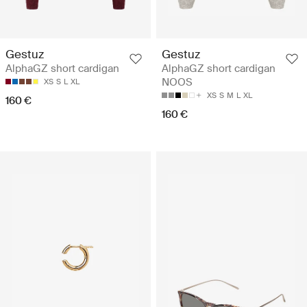
Gestuz
Gestuz
AlphaGZ short cardigan
AlphaGZ short cardigan
NOOS
XS
S
L
XL
XS
S
M
L
XL
160 €
160 €