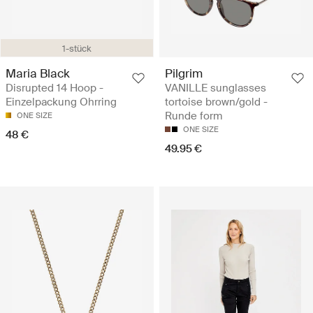
1-stück
Maria Black
Pilgrim
Disrupted 14 Hoop -
VANILLE sunglasses
Einzelpackung Ohrring
tortoise brown/gold -
Runde form
ONE SIZE
ONE SIZE
48 €
49.95 €