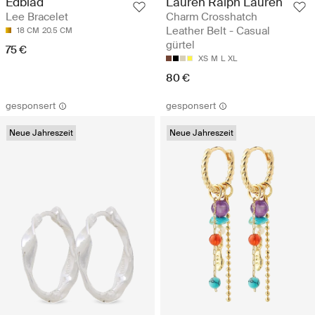
Edblad
Lauren Ralph Lauren
Lee Bracelet
Charm Crosshatch
Leather Belt - Casual
18 CM
20.5 CM
gürtel
75 €
XS
M
L
XL
80 €
gesponsert
gesponsert
Neue Jahreszeit
Neue Jahreszeit