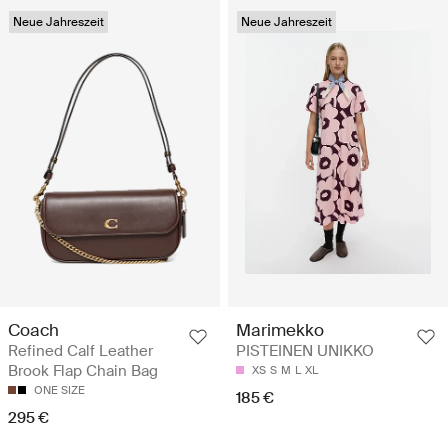
Neue Jahreszeit
Neue Jahreszeit
Coach
Marimekko
Refined Calf Leather
PISTEINEN UNIKKO
Brook Flap Chain Bag
XS
S
M
L
XL
ONE SIZE
185 €
295 €