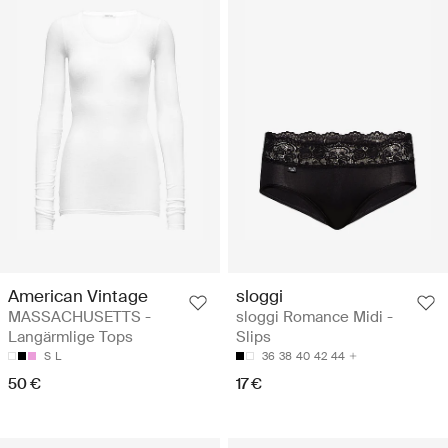
American Vintage
sloggi
MASSACHUSETTS -
sloggi Romance Midi -
Langärmlige Tops
Slips
S
L
36
38
40
42
44
50 €
17 €