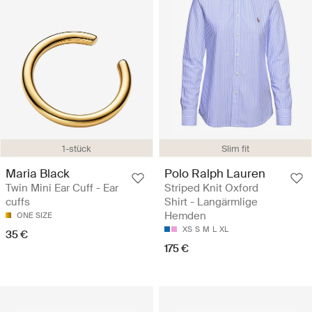
1-stück
Slim fit
Maria Black
Polo Ralph Lauren
Twin Mini Ear Cuff - Ear
Striped Knit Oxford
cuffs
Shirt - Langärmlige
Hemden
ONE SIZE
XS
S
M
L
XL
35 €
175 €