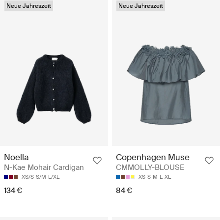
Neue Jahreszeit
Neue Jahreszeit
Noella
Copenhagen Muse
N-Kae Mohair Cardigan
CMMOLLY-BLOUSE
XS/S
S/M
L/XL
XS
S
M
L
XL
134 €
84 €