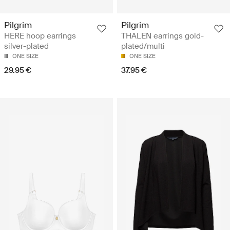
Pilgrim
Pilgrim
HERE hoop earrings
THALEN earrings gold-
silver-plated
plated/multi
ONE SIZE
ONE SIZE
29.95 €
37.95 €