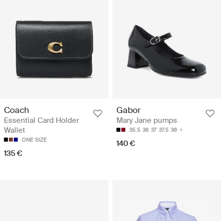
Coach
Gabor
Essential Card Holder
Mary Jane pumps
Wallet
35.5
36
37
37.5
38
ONE SIZE
140 €
135 €