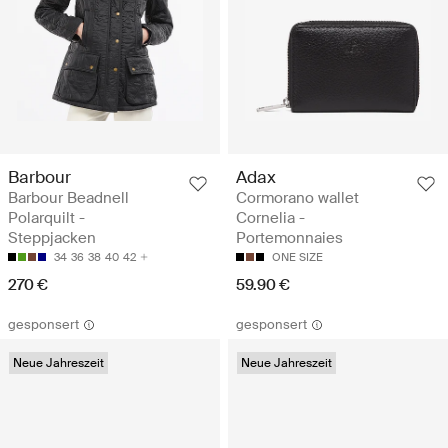
Barbour
Adax
Barbour Beadnell
Cormorano wallet
Polarquilt -
Cornelia -
Steppjacken
Portemonnaies
34
36
38
40
42
ONE SIZE
270 €
59.90 €
gesponsert
gesponsert
Neue Jahreszeit
Neue Jahreszeit