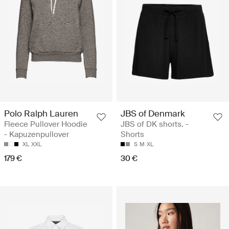
Polo Ralph Lauren
JBS of Denmark
Fleece Pullover Hoodie
JBS of DK shorts. -
- Kapuzenpullover
Shorts
XL
XXL
S
M
XL
179 €
30 €