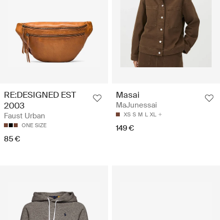
RE:DESIGNED EST
Masai
2003
MaJunessai
Faust Urban
XS
S
M
L
XL
ONE SIZE
149 €
85 €