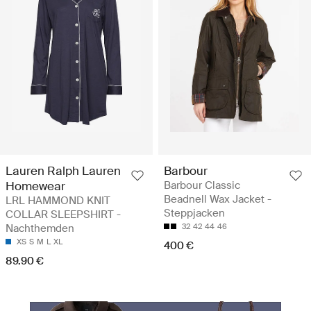
Lauren Ralph Lauren
Barbour
Homewear
Barbour Classic
Beadnell Wax Jacket -
LRL HAMMOND KNIT
Steppjacken
COLLAR SLEEPSHIRT -
Nachthemden
32
42
44
46
XS
S
M
L
XL
400 €
89.90 €