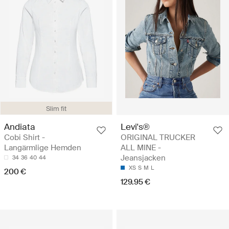
Slim fit
Andiata
Levi's®
Cobi Shirt -
ORIGINAL TRUCKER
Langärmlige Hemden
ALL MINE -
Jeansjacken
34
36
40
44
XS
S
M
L
200 €
129.95 €