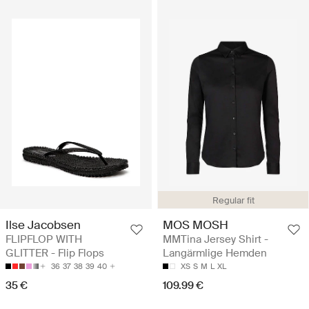
Regular fit
Ilse Jacobsen
MOS MOSH
FLIPFLOP WITH
MMTina Jersey Shirt -
GLITTER - Flip Flops
Langärmlige Hemden
36
37
38
39
40
XS
S
M
L
XL
35 €
109.99 €