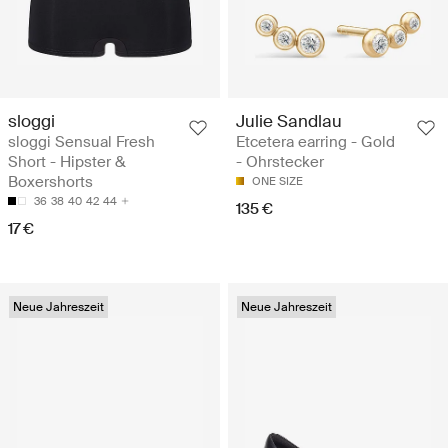
sloggi
Julie Sandlau
sloggi Sensual Fresh
Etcetera earring - Gold
Short - Hipster &
- Ohrstecker
Boxershorts
ONE SIZE
36
38
40
42
44
135 €
17 €
Neue Jahreszeit
Neue Jahreszeit