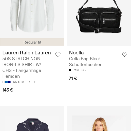
Regular fit
Lauren Ralph Lauren
Noella
50S STRTCH NON
Celia Bag Black -
IRON-LS SHIRT W/
Schultertaschen
CHS - Langärmlige
ONE SIZE
Hemden
74 €
XS
S
M
L
XL
145 €