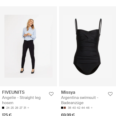
FIVEUNITS
Missya
Angelie - Straight leg
Argentina swimsuit -
hosen
Badeanzüge
24
25
26
27
31
38
40
42
44
46
125 €
69.99 €