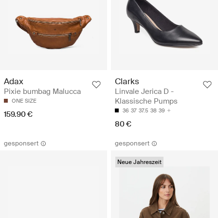
Adax
Clarks
Pixie bumbag Malucca
Linvale Jerica D -
Klassische Pumps
ONE SIZE
36
37
37.5
38
39
159.90 €
80 €
gesponsert
gesponsert
Neue Jahreszeit