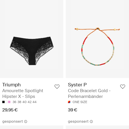
Triumph
Syster P
Amourette Spotlight
Code Bracelet Gold -
Hipster X - Slips
Perlenarmbänder
36
38
40
42
44
ONE SIZE
29.95 €
39 €
gesponsert
gesponsert