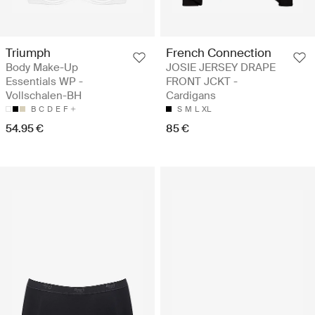
Triumph
French Connection
Body Make-Up
JOSIE JERSEY DRAPE
Essentials WP -
FRONT JCKT -
Vollschalen-BH
Cardigans
B
C
D
E
F
S
M
L
XL
54.95 €
85 €