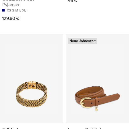
46 €
Pyjamas
XS
S
M
L
XL
129.90 €
Neue Jahreszeit