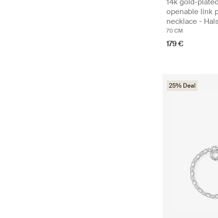
14k gold-plated
openable link 
necklace - Hal
70 CM
179 €
25% Deal