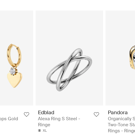
Edblad
Pandora
ops Gold
Alexa Ring S Steel -
Organically
Ringe
Two-Tone St
Rings - Ring
XL