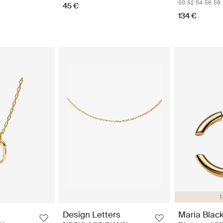
50
52
54
56
58
45 €
134 €
1
Design Letters
Maria Blac