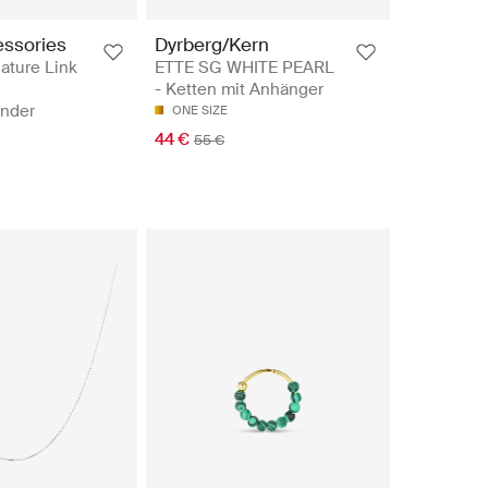
ssories
Dyrberg/Kern
ture Link
ETTE SG WHITE PEARL
- Ketten mit Anhänger
nder
ONE SIZE
44 €
55 €