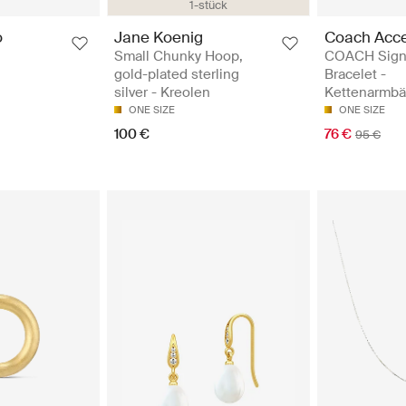
1-stück
o
Jane Koenig
Coach Acce
Small Chunky Hoop,
COACH Signa
gold-plated sterling
Bracelet -
silver - Kreolen
Kettenarmbä
ONE SIZE
ONE SIZE
100 €
76 €
95 €