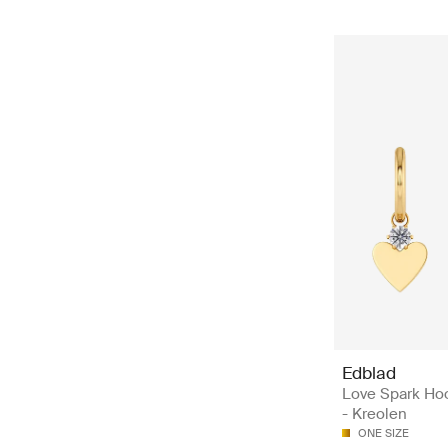
Edblad
Love Spark Ho
- Kreolen
ONE SIZE