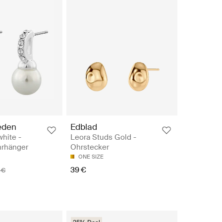
eden
Edblad
white -
Leora Studs Gold -
hrhänger
Ohrstecker
ONE SIZE
39 €
 €