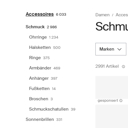
Accessoires
6 033
Damen
Acces
Schm
Schmuck
2 986
Ohrringe
1 234
Halsketten
500
marken
Ringe
375
2991 Artikel
Armbänder
469
Anhänger
397
Fußketten
14
Broschen
3
gesponsert
Schmuckschatullen
39
Sonnenbrillen
331