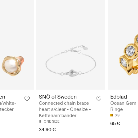
en
SNÖ of Sweden
Edblad
g/white-
Connected chain brace
Ocean Gem R
tecker
heart s/clear - Onesize -
Ringe
Kettenarmbänder
XS
ONE SIZE
65 €
34.90 €