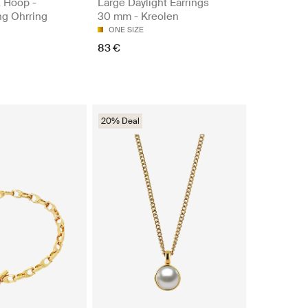
2 Hoop -
Large Daylight Earrings
ng Ohrring
30 mm - Kreolen
ONE SIZE
83 €
20% Deal