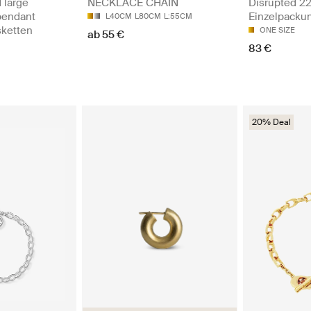
 large
NECKLACE CHAIN
Disrupted 2
pendant
Einzelpacku
L40CM
L80CM
L:55CM
sketten
ONE SIZE
ab 55 €
83 €
20% Deal