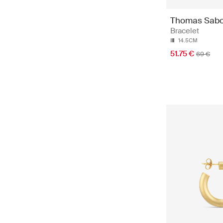
Thomas Sab
Bracelet
14.5CM
51.75 €
69 €