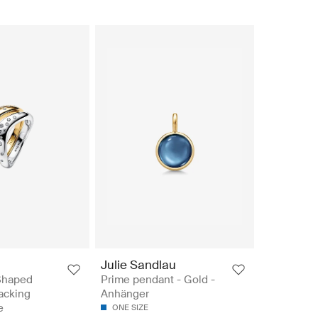
Julie Sandlau
 Shaped
Prime pendant - Gold -
acking
Anhänger
e
ONE SIZE