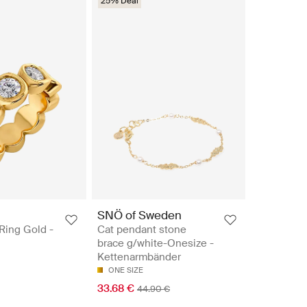
25% Deal
SNÖ of Sweden
ing Gold -
Cat pendant stone
brace g/white-Onesize -
Kettenarmbänder
ONE SIZE
33.68 €
44.90 €