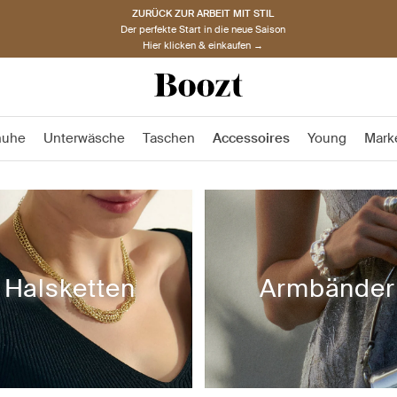
ZURÜCK ZUR ARBEIT MIT STIL
Der perfekte Start in die neue Saison
Hier klicken & einkaufen →
huhe
Unterwäsche
Taschen
Accessoires
Young
Mark
Halsketten
Armbänder