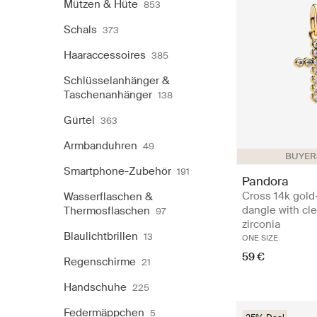
Mützen & Hüte
853
Schals
373
Haaraccessoires
385
Schlüsselanhänger &
Taschenanhänger
138
Gürtel
363
Armbanduhren
49
BUYERS
Smartphone-Zubehör
191
Pandora
Cross 14k gold
Wasserflaschen &
dangle with cle
Thermosflaschen
97
zirconia
Blaulichtbrillen
13
ONE SIZE
59 €
Regenschirme
21
Handschuhe
225
Federmäppchen
5