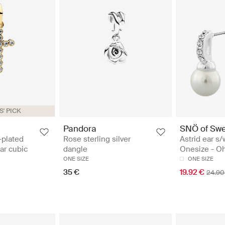
' PICK
SNÖ of Sw
Pandora
Astrid ear s/
-plated
Rose sterling silver
Onesize - O
ar cubic
dangle
ONE SIZE
ONE SIZE
19.92 €
35 €
24.90