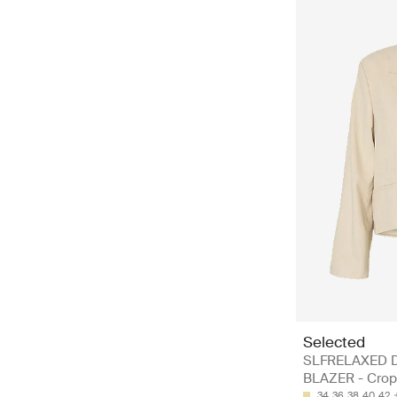
Selected
SLFRELAXED 
BLAZER - Crop
34
36
38
40
42