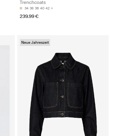
Trenchcoats
34
36
38
40
42
239.99 €
Neue Jahreszeit