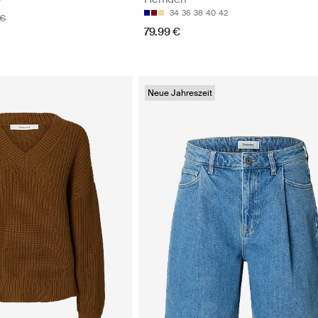
34
36
38
40
42
 €
79.99 €
Neue Jahreszeit