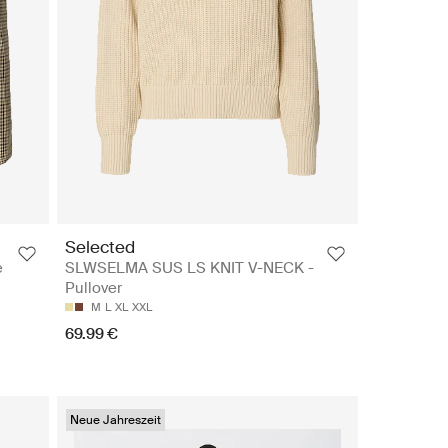
Selected
e
SLWSELMA SUS LS KNIT V-NECK -
Pullover
M
L
XL
XXL
69.99 €
Neue Jahreszeit