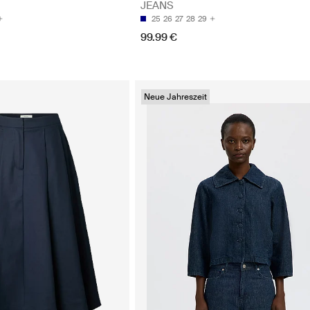
JEANS
25
26
27
28
29
99.99 €
Neue Jahreszeit