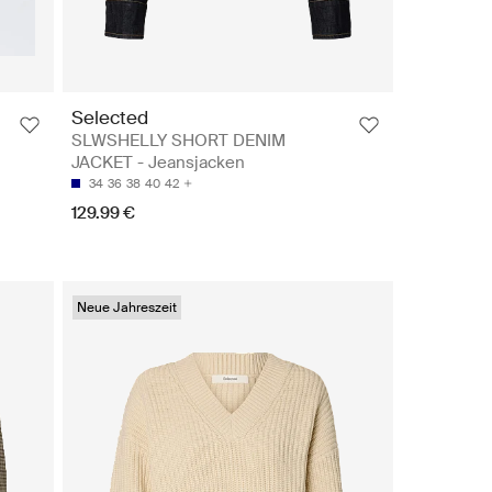
Selected
SLWSHELLY SHORT DENIM
JACKET - Jeansjacken
34
36
38
40
42
129.99 €
Neue Jahreszeit