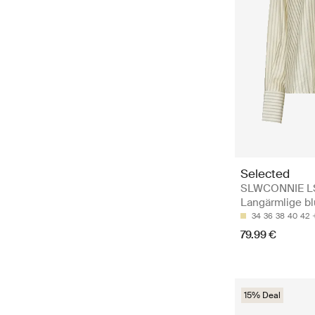
Selected
SLWCONNIE LS
Langärmlige b
34
36
38
40
42
79.99 €
15% Deal