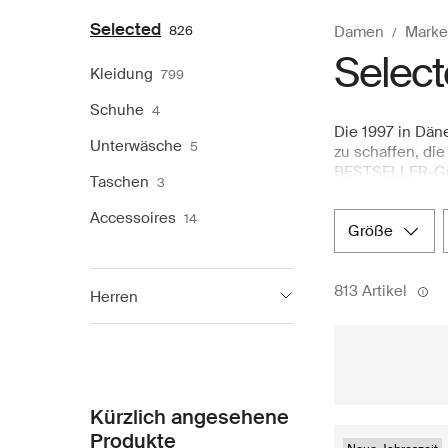
Selected
826
Damen
Marke
Selec
Kleidung
799
Schuhe
4
Die 1997 in Dän
Unterwäsche
5
zu schaffen, die
BESTSELLER-Grup
Taschen
3
eine raffiniert
bis hin zu weic
Accessoires
14
größe
Wien und entspa
Dezente Details
Statement-Pieces
813 Artikel
unaufdringliche
Herren
das Entdecken d
rundum angeneh
Selected
1 301
Kürzlich angesehene
Produkte