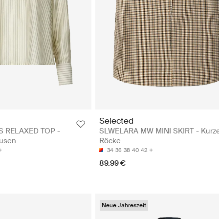
Selected
 RELAXED TOP -
SLWELARA MW MINI SKIRT - Kurz
lusen
Röcke
34
36
38
40
42
89.99 €
Neue Jahreszeit