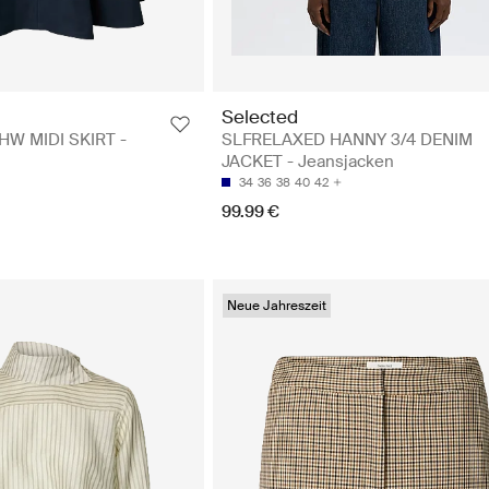
Selected
W MIDI SKIRT -
SLFRELAXED HANNY 3/4 DENIM
JACKET - Jeansjacken
34
36
38
40
42
99.99 €
Neue Jahreszeit