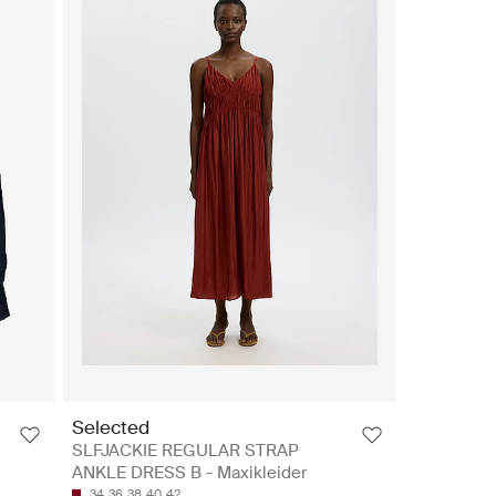
Selected
SLFJACKIE REGULAR STRAP
ANKLE DRESS B - Maxikleider
34
36
38
40
42