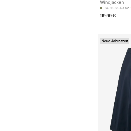
Windjacken
34
36
38
40
42
119.99 €
Neue Jahreszeit