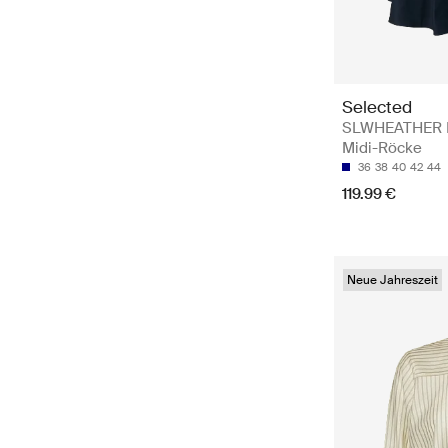
Selected
SLWHEATHER H
Midi-Röcke
36
38
40
42
44
119.99 €
Neue Jahreszeit