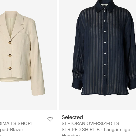
Selected
DIMA LS SHORT
SLFTORAN OVERSIZED LS
ped-Blazer
STRIPED SHIRT B - Langärmlige
Hemden