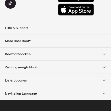
Hilfe & Support
Kundendienst
Lieferung
Mehr über Boozt
Rücksendungen
Bezahlung
Uber Uns
Offizieller Boozt
Boozt entdecken
Gutscheincode
Karriere
Firmeninformation
Geschenkgutscheine
Unsere apps
Zahlungsmöglichkeiten
Investor Relations
Verantwortung
Club Boozt
Presse &
Boozt Outlet
Lieferoptionen
Auszeichnungen
Navigation Language
Austria
English