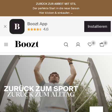
ZURÜCK ZUR ARBEIT MIT STIL
Der perfekte Start in die neue Saison
Hier klicken & einkaufen →
Boozt App
installieren
4.6
0
0