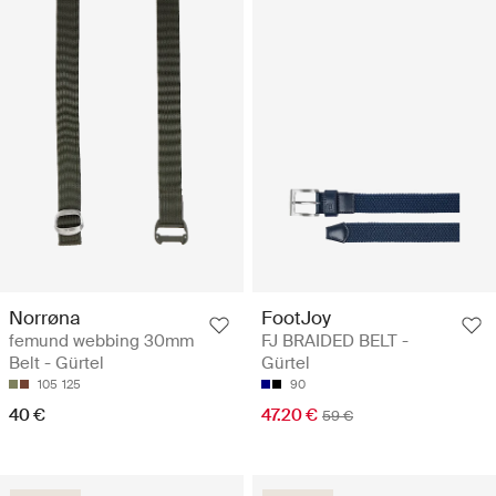
Norrøna
FootJoy
femund webbing 30mm
FJ BRAIDED BELT -
Belt - Gürtel
Gürtel
105
125
90
40 €
47.20 €
59 €