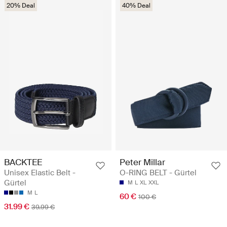
20% Deal
40% Deal
BACKTEE
Peter Millar
Unisex Elastic Belt -
O-RING BELT - Gürtel
Gürtel
M
L
XL
XXL
M
L
60 €
100 €
31.99 €
39.99 €