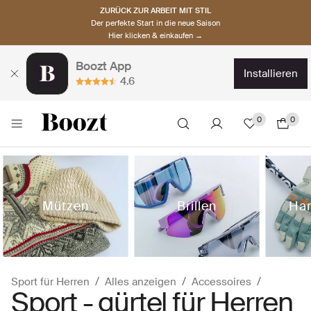
ZURÜCK ZUR ARBEIT MIT STIL
Der perfekte Start in die neue Saison
Hier klicken & einkaufen →
Boozt App
installieren
4.6
0
0
Mützen
Brillen
Ha
Sport für Herren
Alles anzeigen
Accessoires
Sport - gürtel für Herren