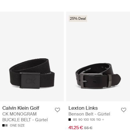
25% Deal
Calvin Klein Golf
Lexton Links
CK MONOGRAM
Benson Belt - Gürtel
BUCKLE BELT - Gürtel
85
90
100
105
110
ONE SIZE
41.25 €
55 €