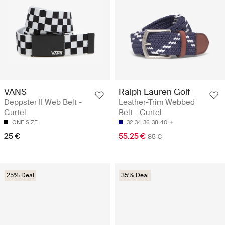
VANS
Ralph Lauren Golf
Deppster II Web Belt -
Leather-Trim Webbed
Gürtel
Belt - Gürtel
ONE SIZE
32
34
36
38
40
25 €
55.25 €
85 €
25% Deal
35% Deal