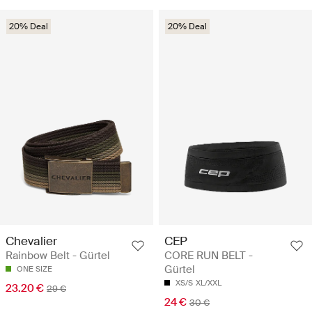
20% Deal
20% Deal
Chevalier
CEP
Rainbow Belt - Gürtel
CORE RUN BELT -
Gürtel
ONE SIZE
XS/S
XL/XXL
23.20 €
29 €
24 €
30 €