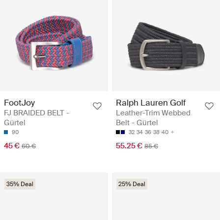
FootJoy
Ralph Lauren Golf
FJ BRAIDED BELT -
Leather-Trim Webbed
Gürtel
Belt - Gürtel
90
32
34
36
38
40
45 €
55.25 €
60 €
85 €
35% Deal
25% Deal