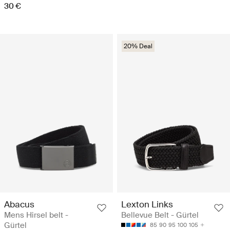
30 €
20% Deal
Abacus
Lexton Links
Mens Hirsel belt -
Bellevue Belt - Gürtel
Gürtel
85
90
95
100
105