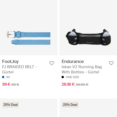
FootJoy
Endurance
FJ BRAIDED BELT -
Iskan V2 Running Bag
Gürtel
With Bottles - Gürtel
90
ONE SIZE
39 €
26.18 €
60 €
34.90 €
25% Deal
25% Deal