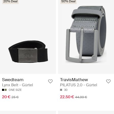
20% Deal
50% Deal
Swedteam
TravisMathew
Lynx Belt - Gürtel
PILATUS 2.0 - Gürtel
ONE SIZE
30
20 €
22.50 €
25 €
44.99 €