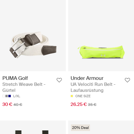
PUMA Golf
Under Armour
Stretch Weave Belt -
UA Velociti Run Belt -
Gürtel
Laufausrüstung
L/XL
ONE SIZE
30 €
26.25 €
40 €
35 €
20% Deal