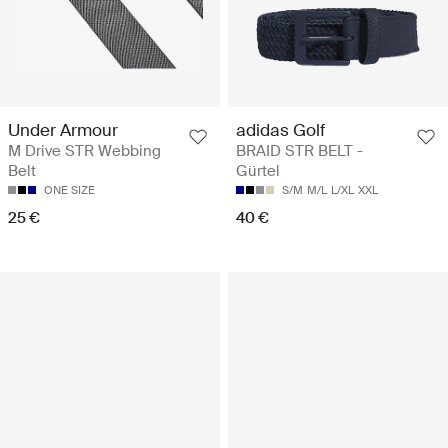
adidas Golf
Under Armour
BRAID STR BELT -
M Drive STR Webbing
Gürtel
Belt
S/M
M/L
L/XL
XXL
ONE SIZE
40 €
25 €