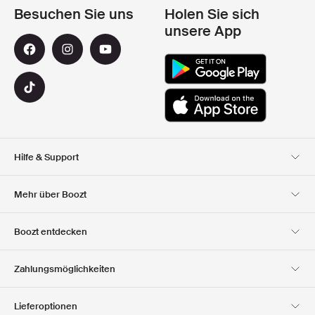
Besuchen Sie uns
Holen Sie sich
unsere App
Hilfe & Support
Kundendienst
Lieferung
Mehr über Boozt
Rücksendungen
Bezahlung
Uber Uns
Offizieller Boozt
Boozt entdecken
Gutscheincode
Karriere
Firmeninformation
Geschenkgutscheine
Unsere apps
Zahlungsmöglichkeiten
Investor Relations
Verantwortung
Club Boozt
Presse &
Boozt Outlet
Lieferoptionen