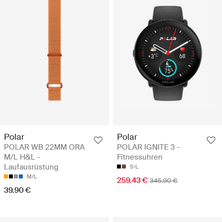
Polar
Polar
POLAR WB 22MM ORA
POLAR IGNITE 3 -
M/L H&L -
Fitnessuhren
Laufausrüstung
S-L
M/L
259.43 €
345.90 €
39.90 €