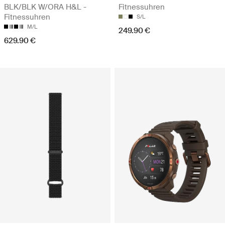
BLK/BLK W/ORA H&L -
Fitnessuhren
Fitnessuhren
S/L
M/L
249.90 €
629.90 €