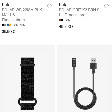
Polar
Polar
POLAR WB 22MM BLK
POLAR GRIT X2 BRN S-
M/L H&L -
L - Fitnessuhren
Fitnessuhren
S/L
S/M
M/L
499.90 €
39.90 €