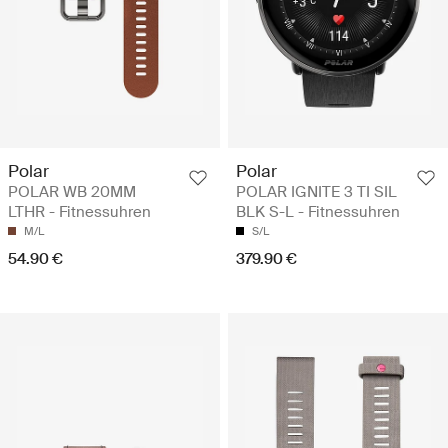
Polar
Polar
POLAR WB 20MM
POLAR IGNITE 3 TI SIL
LTHR - Fitnessuhren
BLK S-L - Fitnessuhren
M/L
S/L
54.90 €
379.90 €