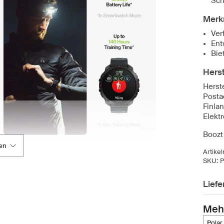
Sch
Merk
Ver
Ent
Bie
Herst
Herste
Posta
Finla
Elekt
Boozt 
en
Artike
SKU:
P
Lief
Meh
polar