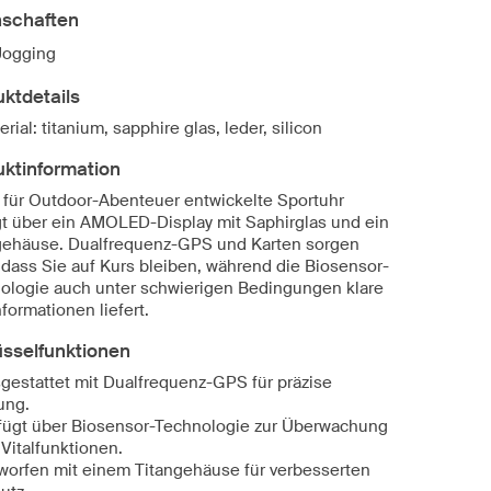
nschaften
Jogging
ktdetails
erial: titanium, sapphire glas, leder, silicon
uktinformation
 für Outdoor-Abenteuer entwickelte Sportuhr
gt über ein AMOLED-Display mit Saphirglas und ein
gehäuse. Dualfrequenz-GPS und Karten sorgen
, dass Sie auf Kurs bleiben, während die Biosensor-
ologie auch unter schwierigen Bedingungen klare
nformationen liefert.
üsselfunktionen
gestattet mit Dualfrequenz-GPS für präzise
ung.
fügt über Biosensor-Technologie zur Überwachung
 Vitalfunktionen.
worfen mit einem Titangehäuse für verbesserten