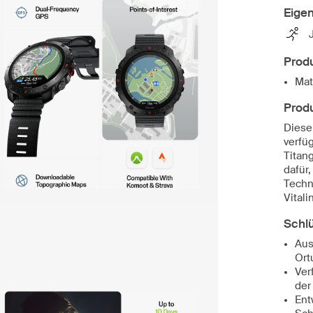
Eige
Produ
Mat
Prod
Diese
verfü
Titan
dafür
Techn
Vitali
Schl
Aus
Ort
Ver
der
Ent