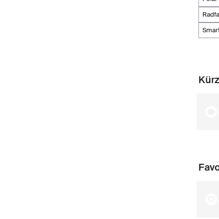
radf
smar
Kürz
Favo