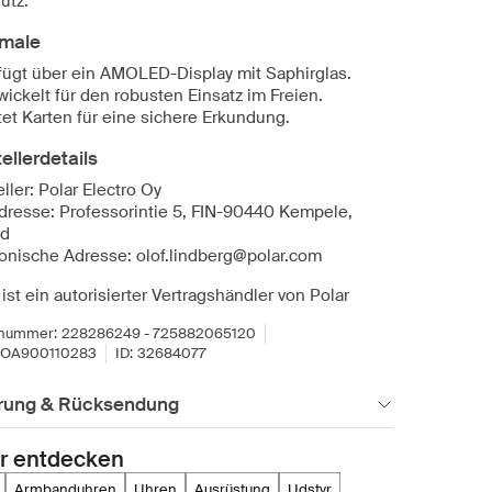
utz.
male
fügt über ein AMOLED-Display mit Saphirglas.
wickelt für den robusten Einsatz im Freien.
tet Karten für eine sichere Erkundung.
ellerdetails
ller: Polar Electro Oy
dresse: Professorintie 5, FIN-90440 Kempele,
nd
ronische Adresse: olof.lindberg@polar.com
ist ein autorisierter Vertragshändler von Polar
lnummer:
228286249 - 725882065120
OA900110283
ID:
32684077
erung & Rücksendung
r entdecken
armbanduhren
uhren
ausrüstung
udstyr