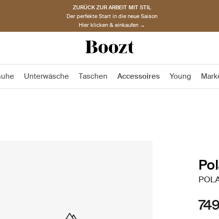
ZURÜCK ZUR ARBEIT MIT STIL
Der perfekte Start in die neue Saison
Hier klicken & einkaufen →
huhe
Unterwäsche
Taschen
Accessoires
Young
Mark
Pol
POLA
749