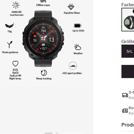
Farbe
Größe
S/L
3-
Ko
Ko
Ko
Prod