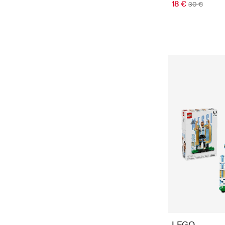
18 €
30 €
LEGO