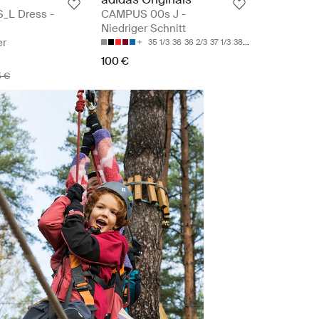
S_L Dress -
CAMPUS 00s J -
Niedriger Schnitt
er
35 1/3
36
36 2/3
37 1/3
38
100 €
5 €