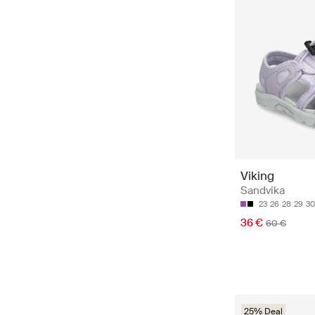
Viking
Sandvika
23
26
28
29
30
36 €
60 €
25% Deal