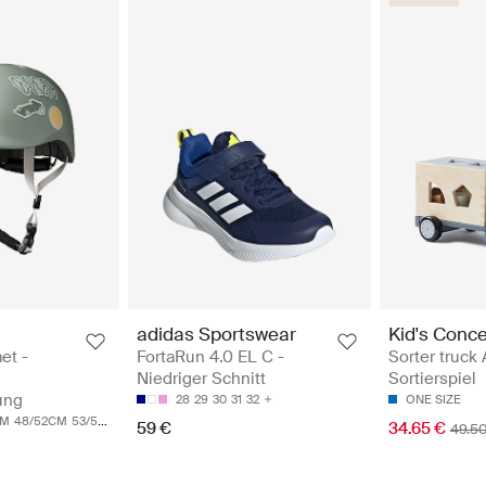
adidas Sportswear
Kid's Conc
et -
FortaRun 4.0 EL C -
Sorter truck
Niedriger Schnitt
Sortierspiel
ung
28
29
30
31
32
ONE SIZE
CM
48/52CM
53/55CM
59 €
34.65 €
49.5