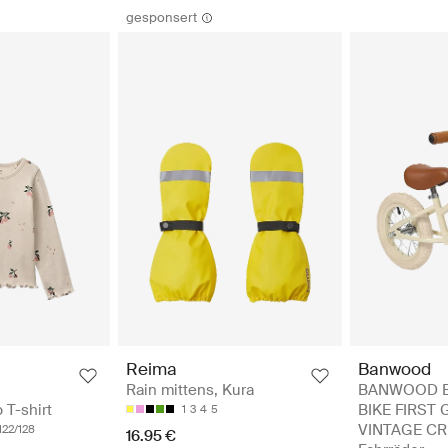
gesponsert
Banwood
Reima
BANWOOD 
Rain mittens, Kura
BIKE FIRST 
 T-shirt
1
3
4
5
VINTAGE CR
122/128
16.95 €