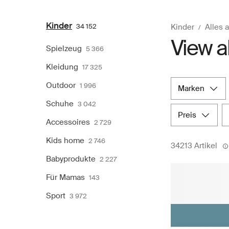
Kinder
34 152
Kinder
Alles 
View al
Spielzeug
5 366
Kleidung
17 325
Outdoor
1 996
marken
Schuhe
3 042
preis
Accessoires
2 729
Kids home
2 746
34213 Artikel
Babyprodukte
2 227
Für Mamas
143
Sport
3 972