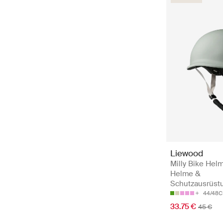
Liewood
Milly Bike Helm
Helme &
Schutzausrüst
44/48
33.75 €
45 €