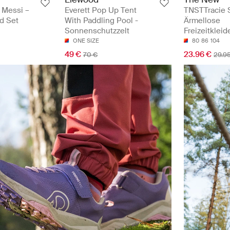
l Messi –
Everett Pop Up Tent
TNSTTracie 
d Set
With Paddling Pool -
Ärmellose
Sonnenschutzzelt
Freizeitkleid
ONE SIZE
80
86
104
49 €
23.96 €
70 €
29.9