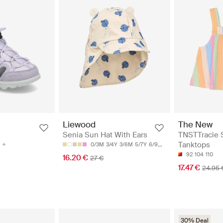
The New
Liewood
TNSTTracie S
Senia Sun Hat With Ears
Tanktops
0/3M
3/4Y
3/6M
5/7Y
6/9M
92
104
110
16.20 €
27 €
17.47 €
24.95 
30% Deal