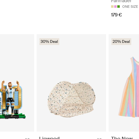
Fahrräder
ONE SIZE
179 €
30% Deal
20% Deal
Liewood
The New