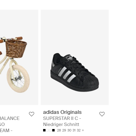
adidas Originals
BALANCE
SUPERSTAR II C -
GO
Niedriger Schnitt
EAM -
28
29
30
31
32