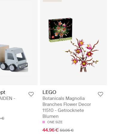
ept
LEGO
 AIDEN -
Botanicals Magnolia
Branches Flower Decor
11510 - Getrocknete
Blumen
0 €
ONE SIZE
44.96 €
59.95 €