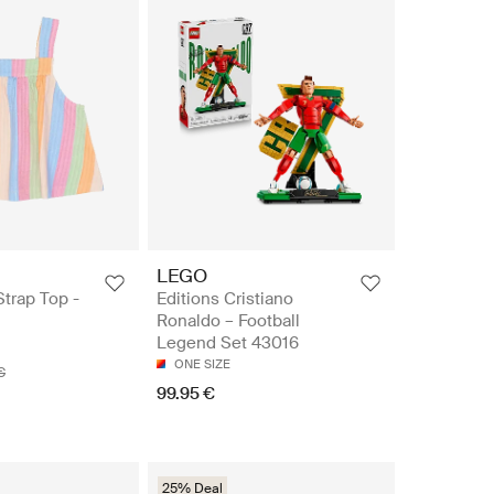
LEGO
trap Top -
Editions Cristiano
Ronaldo – Football
Legend Set 43016
ONE SIZE
€
99.95 €
25% Deal