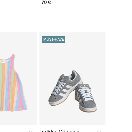
70 €
MUST-HAVE
adidas Originals