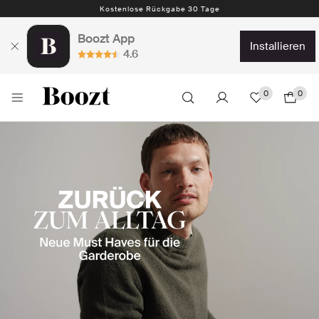
Kostenlose Rückgabe 30 Tage
Boozt App
installieren
4.6
0
0