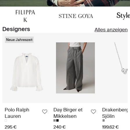
Designers
Alles anzeigen
Neue Jahreszeit
Polo Ralph
Day Birger et
Drakenberg
Lauren
Mikkelsen
Sjölin
295 €
240 €
199.62 €