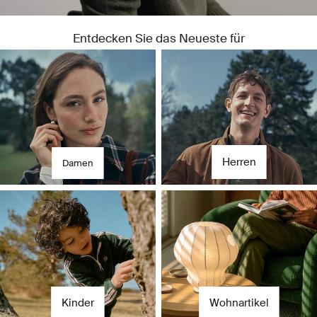
Entdecken Sie das Neueste für
Für sie
Für ihn
Herren
Damen
Kinder
Wohnartikel