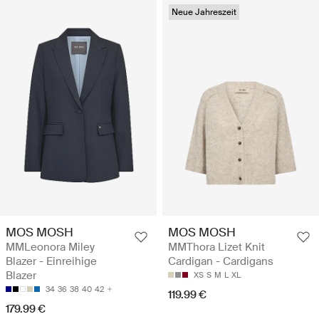
Neue Jahreszeit
MOS MOSH
MOS MOSH
MMLeonora Miley
MMThora Lizet Knit
Blazer - Einreihige
Cardigan - Cardigans
Blazer
XS
S
M
L
XL
34
36
38
40
42
119.99 €
179.99 €