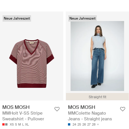
Neue Jahreszeit
Neue Jahreszeit
Straight fit
MOS MOSH
MOS MOSH
MMHolt V-SS Stripe
MMColette Nagato
Sweatshirt - Pullover
Jeans - Straight jeans
XS
S
M
L
XL
24
25
26
27
28