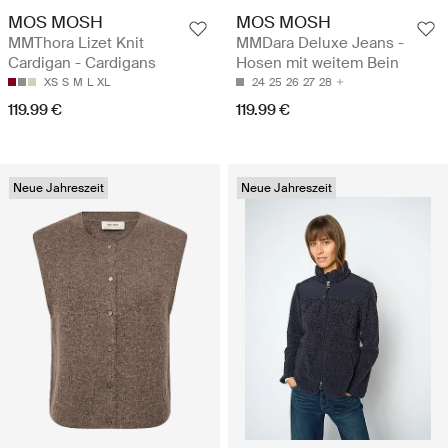
MOS MOSH
MOS MOSH
MMThora Lizet Knit
MMDara Deluxe Jeans -
Cardigan - Cardigans
Hosen mit weitem Bein
XS
S
M
L
XL
24
25
26
27
28
119.99 €
119.99 €
Neue Jahreszeit
Neue Jahreszeit