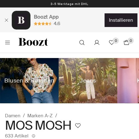
Kostenlose Rückgabe 30 Tage
Boozt App
installieren
4.6
0
0
Blusen & Hemden
Jeans
Damen
Marken A-Z
MOS MOSH
633 Artikel