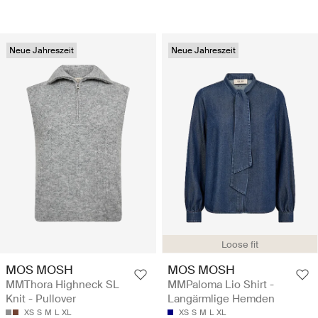
Neue Jahreszeit
Neue Jahreszeit
Loose fit
MOS MOSH
MOS MOSH
MMThora Highneck SL
MMPaloma Lio Shirt -
Knit - Pullover
Langärmlige Hemden
XS
S
M
L
XL
XS
S
M
L
XL