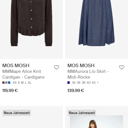
MOS MOSH
MOS MOSH
MMMape Alice Knit
MMAurora Lio Skirt -
Cardigan - Cardigans
Midi-Röcke
XS
S
M
L
XL
34
36
38
40
42
119.99 €
139.99 €
Neue Jahreszeit
Neue Jahreszeit