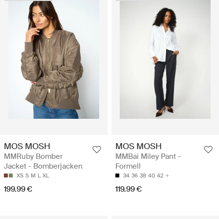
MOS MOSH
MOS MOSH
MMRuby Bomber
MMBai Miley Pant -
Jacket - Bomberjacken
Formell
XS
S
M
L
XL
34
36
38
40
42
199.99 €
119.99 €