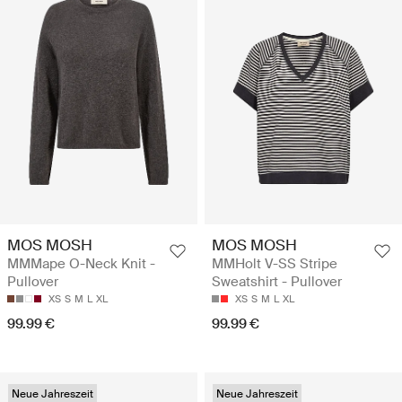
MOS MOSH
MOS MOSH
MMMape O-Neck Knit -
MMHolt V-SS Stripe
Pullover
Sweatshirt - Pullover
XS
S
M
L
XL
XS
S
M
L
XL
99.99 €
99.99 €
Neue Jahreszeit
Neue Jahreszeit