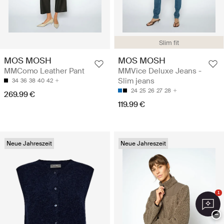
Slim fit
MOS MOSH
MOS MOSH
MMComo Leather Pant
MMVice Deluxe Jeans -
Slim jeans
34
36
38
40
42
24
25
26
27
28
269.99 €
119.99 €
Neue Jahreszeit
Neue Jahreszeit
1
−