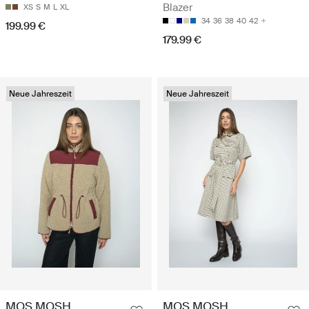
Blazer
XS
S
M
L
XL
34
36
38
40
42
199.99 €
179.99 €
Neue Jahreszeit
Neue Jahreszeit
MOS MOSH
MOS MOSH