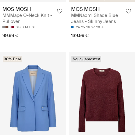
MOS MOSH
MOS MOSH
MMMape O-Neck Knit -
MMNaomi Shade Blue
Pullover
Jeans - Skinny Jeans
XS
S
M
L
XL
24
25
26
27
28
99.99 €
139.99 €
30% Deal
Neue Jahreszeit