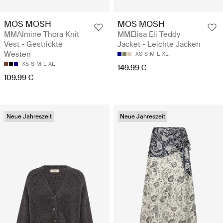
MOS MOSH
MOS MOSH
MMAlmine Thora Knit
MMElisa Eli Teddy
Vest - Gestrickte
Jacket - Leichte Jacken
Westen
XS
S
M
L
XL
XS
S
M
L
XL
149.99 €
109.99 €
Neue Jahreszeit
Neue Jahreszeit