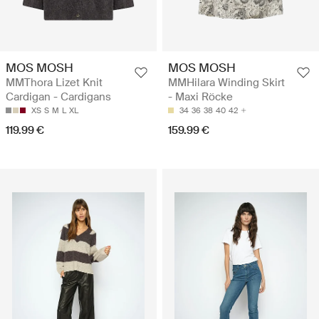
MOS MOSH
MOS MOSH
MMThora Lizet Knit
MMHilara Winding Skirt
Cardigan - Cardigans
- Maxi Röcke
XS
S
M
L
XL
34
36
38
40
42
119.99 €
159.99 €