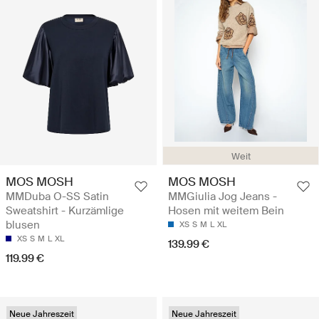
Weit
MOS MOSH
MOS MOSH
MMDuba O-SS Satin
MMGiulia Jog Jeans -
Sweatshirt - Kurzämlige
Hosen mit weitem Bein
blusen
XS
S
M
L
XL
XS
S
M
L
XL
139.99 €
119.99 €
Neue Jahreszeit
Neue Jahreszeit