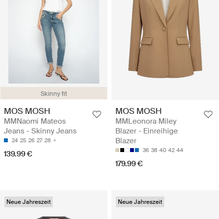
Skinny fit
MOS MOSH
MOS MOSH
MMNaomi Mateos
MMLeonora Miley
Jeans - Skinny Jeans
Blazer - Einreihige
Blazer
24
25
26
27
28
36
38
40
42
44
139.99 €
179.99 €
Neue Jahreszeit
Neue Jahreszeit