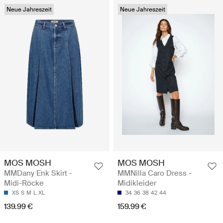
Neue Jahreszeit
Neue Jahreszeit
MOS MOSH
MOS MOSH
MMDany Enk Skirt -
MMNilla Caro Dress -
Midi-Röcke
Midikleider
XS
S
M
L
XL
34
36
38
42
44
139.99 €
159.99 €