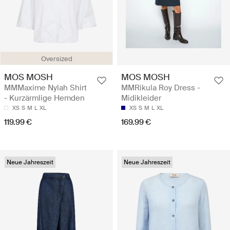
Oversized
MOS MOSH
MOS MOSH
MMMaxime Nylah Shirt
MMRikula Roy Dress -
- Kurzärmlige Hemden
Midikleider
XS
S
M
L
XL
XS
S
M
L
XL
119.99 €
169.99 €
Neue Jahreszeit
Neue Jahreszeit