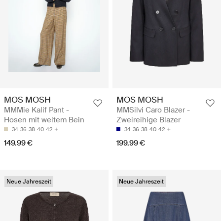
MOS MOSH
MOS MOSH
MMMie Kalif Pant -
MMSilvi Caro Blazer -
Hosen mit weitem Bein
Zweireihige Blazer
34
36
38
40
42
34
36
38
40
42
149.99 €
199.99 €
Neue Jahreszeit
Neue Jahreszeit