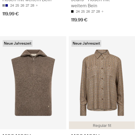
weitem Bein
24
25
26
27
28
24
25
26
27
28
119.99 €
119.99 €
Neue Jahreszeit
Neue Jahreszeit
Regular fit