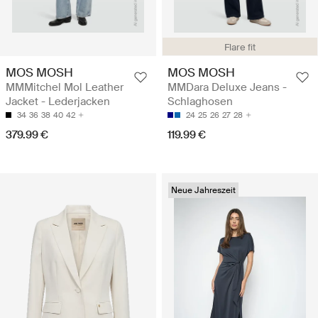
Flare fit
MOS MOSH
MOS MOSH
MMMitchel Mol Leather
MMDara Deluxe Jeans -
Jacket - Lederjacken
Schlaghosen
34
36
38
40
42
24
25
26
27
28
379.99 €
119.99 €
Neue Jahreszeit