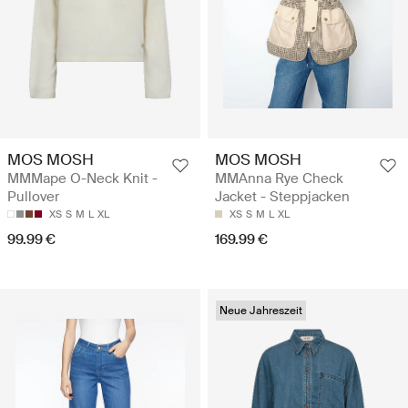
MOS MOSH
MOS MOSH
MMMape O-Neck Knit -
MMAnna Rye Check
Pullover
Jacket - Steppjacken
XS
S
M
L
XL
XS
S
M
L
XL
99.99 €
169.99 €
Neue Jahreszeit