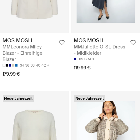
MOS MOSH
MOS MOSH
MMLeonora Miley
MMJuliette O-SL Dress
Blazer - Einreihige
- Midikleider
Blazer
XS
S
M
XL
34
36
38
40
42
119.99 €
179.99 €
Neue Jahreszeit
Neue Jahreszeit