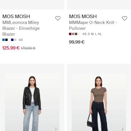
MOS MOSH
MOS MOSH
MMLeonora Miley
MMMape O-Neck Knit -
Blazer - Einreihige
Pullover
Blazer
XS
S
M
L
XL
44
99.99 €
125.99 €
179.99 €