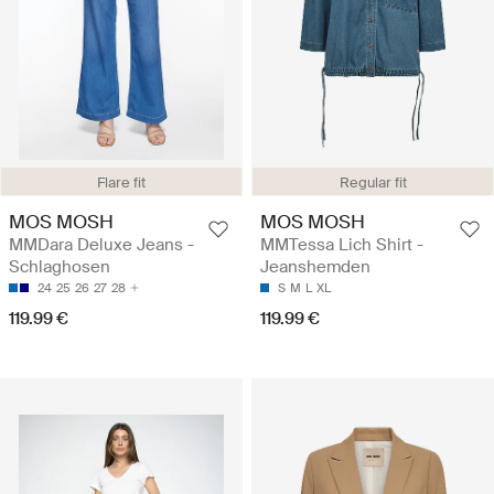
Flare fit
Regular fit
MOS MOSH
MOS MOSH
MMDara Deluxe Jeans -
MMTessa Lich Shirt -
Schlaghosen
Jeanshemden
24
25
26
27
28
S
M
L
XL
119.99 €
119.99 €