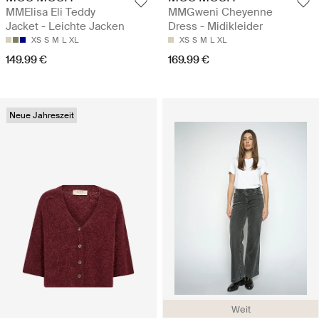
MMElisa Eli Teddy
MMGweni Cheyenne
Jacket - Leichte Jacken
Dress - Midikleider
XS
S
M
L
XL
XS
S
M
L
XL
149.99 €
169.99 €
Neue Jahreszeit
Weit