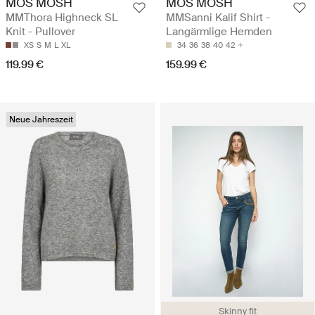
MOS MOSH
MOS MOSH
MMThora Highneck SL
MMSanni Kalif Shirt -
Knit - Pullover
Langärmlige Hemden
XS
S
M
L
XL
34
36
38
40
42
119.99 €
159.99 €
Neue Jahreszeit
Skinny fit