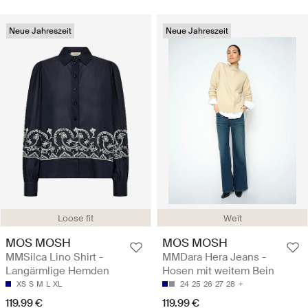
Neue Jahreszeit
Neue Jahreszeit
Loose fit
Weit
MOS MOSH
MOS MOSH
MMSilca Lino Shirt -
MMDara Hera Jeans -
Langärmlige Hemden
Hosen mit weitem Bein
XS
S
M
L
XL
24
25
26
27
28
119.99 €
119.99 €