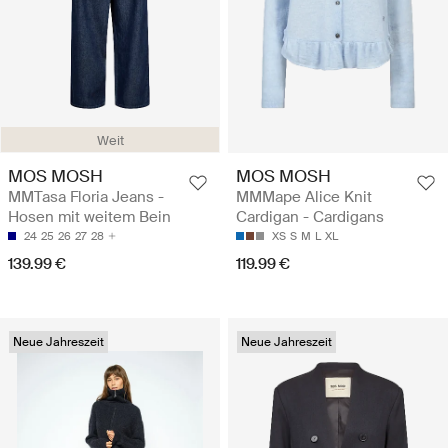
Weit
MOS MOSH
MOS MOSH
MMTasa Floria Jeans -
MMMape Alice Knit
Hosen mit weitem Bein
Cardigan - Cardigans
24
25
26
27
28
XS
S
M
L
XL
139.99 €
119.99 €
Neue Jahreszeit
Neue Jahreszeit