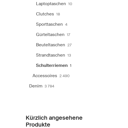
Laptoptaschen
10
Clutches
18
Sporttaschen
4
Gürteltaschen
17
Beuteltaschen
27
Strandtaschen
13
Schulterriemen
1
Accessoires
2 490
Denim
3 784
Kürzlich angesehene
Produkte