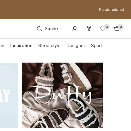
Kundendienst
0
0
Suche
en
Inspiration
Streetstyle
Designer
Sport