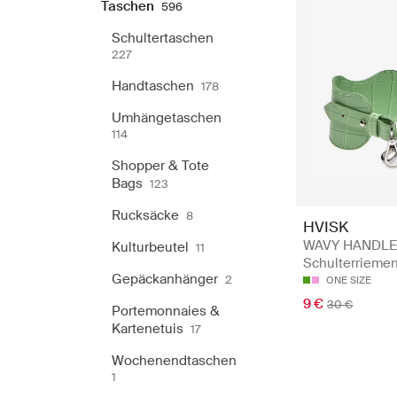
Taschen
596
Schultertaschen
227
Handtaschen
178
Umhängetaschen
114
Shopper & Tote
Bags
123
Rucksäcke
8
HVISK
WAVY HANDLE
Kulturbeutel
11
Schulterrieme
Gepäckanhänger
2
ONE SIZE
9 €
30 €
Portemonnaies &
Kartenetuis
17
Wochenendtaschen
1