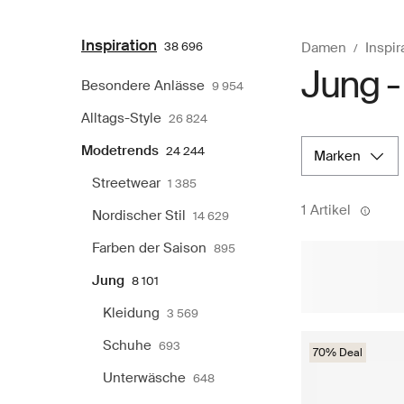
Inspiration
38 696
Damen
Inspir
Jung -
Besondere Anlässe
9 954
Alltags-Style
26 824
Modetrends
24 244
marken
Streetwear
1 385
1 Artikel
Nordischer Stil
14 629
Farben der Saison
895
Jung
8 101
Kleidung
3 569
Schuhe
693
70% Deal
Unterwäsche
648