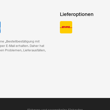
Lieferoptionen
ine „Bestellbestätigung mit
 per E-Mail erhalten. Daher hat
hen Problemen, Lieferausfällen,
Sicheres und sorgenfreies Einkaufen