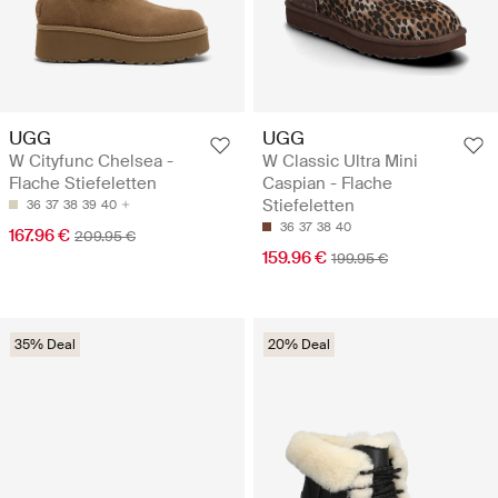
UGG
UGG
W Cityfunc Chelsea -
W Classic Ultra Mini
Flache Stiefeletten
Caspian - Flache
Stiefeletten
36
37
38
39
40
36
37
38
40
167.96 €
209.95 €
159.96 €
199.95 €
35% Deal
20% Deal