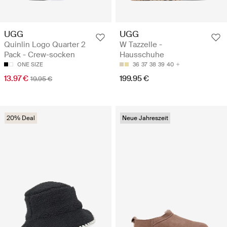
UGG
UGG
Quinlin Logo Quarter 2
W Tazzelle -
Pack - Crew-socken
Hausschuhe
ONE SIZE
36
37
38
39
40
13.97 €
199.95 €
19.95 €
20% Deal
Neue Jahreszeit