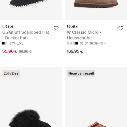
UGG
UGG
UGGfluff Scalloped Hat
W Classic Micro -
- Bucket hats
Hausschuhe
S/M
L/XL
36
37
38
39
40
55.96 €
169.95 €
69.95 €
25% Deal
Neue Jahreszeit