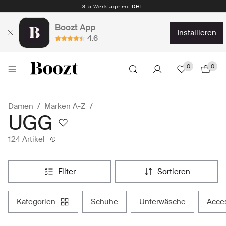
Kostenlose Rückgabe 30 Tage
Boozt App
installieren
4.6
0
0
Damen
Marken A-Z
UGG
124 Artikel
filter
sortieren
kategorien
schuhe
unterwäsche
acce