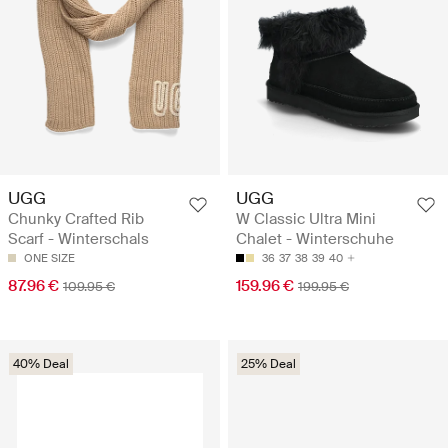
UGG
UGG
Chunky Crafted Rib
W Classic Ultra Mini
Scarf - Winterschals
Chalet - Winterschuhe
ONE SIZE
36
37
38
39
40
87.96 €
159.96 €
109.95 €
199.95 €
40% Deal
25% Deal