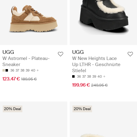
UGG
UGG
W Astromel - Plateau-
W New Heights Lace
Sneaker
Up LTHR - Geschnürte
Stiefel
36
37
38
39
40
36
37
38
39
40
123.47 €
189.95 €
199.96 €
249.95 €
20% Deal
20% Deal