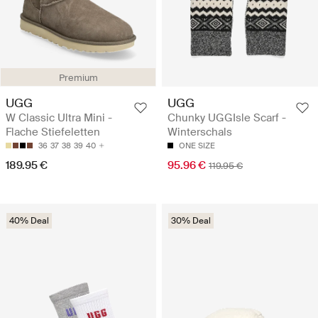
Premium
UGG
UGG
W Classic Ultra Mini -
Chunky UGGIsle Scarf -
Flache Stiefeletten
Winterschals
36
37
38
39
40
ONE SIZE
189.95 €
95.96 €
119.95 €
40% Deal
30% Deal