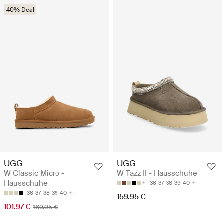
40% Deal
UGG
UGG
W Classic Micro -
W Tazz II - Hausschuhe
Hausschuhe
36
37
38
39
40
36
37
38
39
40
159.95 €
101.97 €
169.95 €