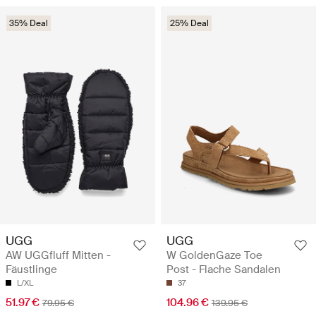
35% Deal
25% Deal
UGG
UGG
AW UGGfluff Mitten -
W GoldenGaze Toe
Fäustlinge
Post - Flache Sandalen
L/XL
37
51.97 €
104.96 €
79.95 €
139.95 €