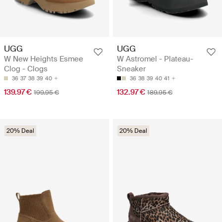
UGG
UGG
W New Heights Esmee
W Astromel - Plateau-
Clog - Clogs
Sneaker
36
37
38
39
40
36
38
39
40
41
139.97 €
132.97 €
199.95 €
189.95 €
20% Deal
20% Deal