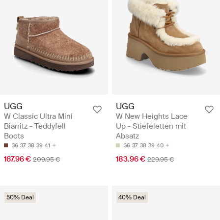
UGG
UGG
W Classic Ultra Mini
W New Heights Lace
Biarritz - Teddyfell
Up - Stiefeletten mit
Boots
Absatz
36
37
38
39
41
36
37
38
39
40
167.96 €
183.96 €
209.95 €
229.95 €
50% Deal
40% Deal