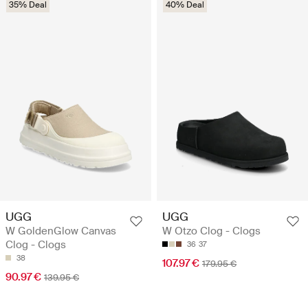
35% Deal
40% Deal
UGG
UGG
W GoldenGlow Canvas
W Otzo Clog - Clogs
Clog - Clogs
36
37
38
107.97 €
179.95 €
90.97 €
139.95 €