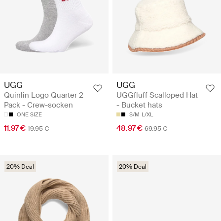
UGG
UGG
Quinlin Logo Quarter 2
UGGfluff Scalloped Hat
Pack - Crew-socken
- Bucket hats
ONE SIZE
S/M
L/XL
11.97 €
48.97 €
19.95 €
69.95 €
20% Deal
20% Deal