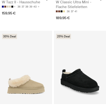
W Tazz II - Hausschuhe
W Classic Ultra Mini -
Flache Stiefeletten
36
37
38
39
40
36
37
41
159.95 €
189.95 €
35% Deal
25% Deal