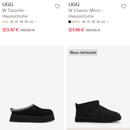
UGG
UGG
W Tazzelle -
W Classic Micro -
Hausschuhe
Hausschuhe
36
37
38
39
40
36
37
38
39
40
123.47 €
127.46 €
189.95 €
169.95 €
Neue Jahreszeit