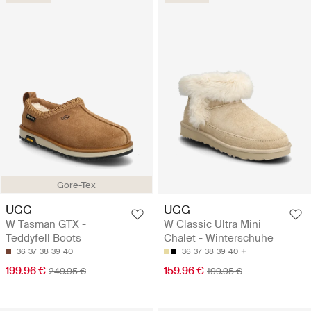
Gore-Tex
UGG
UGG
W Tasman GTX -
W Classic Ultra Mini
Teddyfell Boots
Chalet - Winterschuhe
36
37
38
39
40
36
37
38
39
40
199.96 €
159.96 €
249.95 €
199.95 €