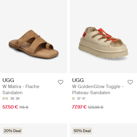
UGG
UGG
W Matira - Flache
W GoldenGlow Toggle -
Sandalen
Plateau-Sandalen
36
38
37
41
57.50 €
77.97 €
115 €
129.95 €
20% Deal
50% Deal