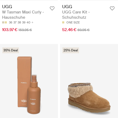
UGG
UGG
W Tasman Maxi Curly -
UGG Care Kit -
Hausschuhe
Schuhschutz
36
37
38
39
40
ONE SIZE
103.97 €
52.46 €
159.95 €
69.95 €
35% Deal
25% Deal