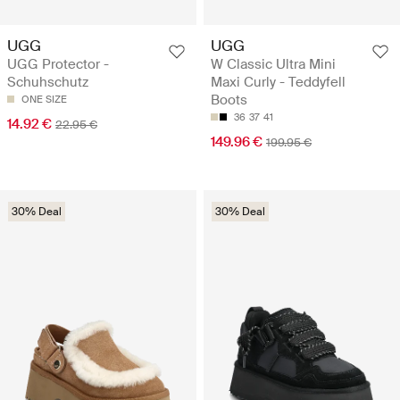
UGG
UGG
UGG Protector -
W Classic Ultra Mini
Schuhschutz
Maxi Curly - Teddyfell
Boots
ONE SIZE
36
37
41
14.92 €
22.95 €
149.96 €
199.95 €
30% Deal
30% Deal