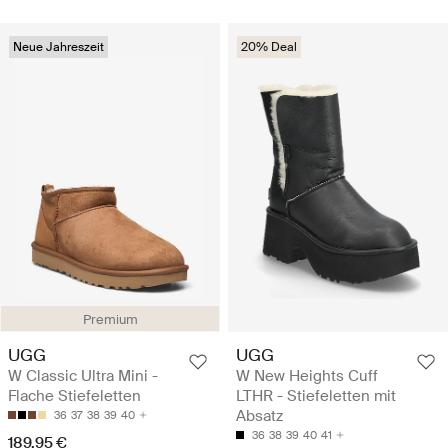
Neue Jahreszeit
20% Deal
Premium
UGG
UGG
W Classic Ultra Mini -
W New Heights Cuff
Flache Stiefeletten
LTHR - Stiefeletten mit
Absatz
36
37
38
39
40
36
38
39
40
41
189.95 €