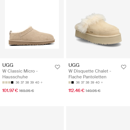
UGG
UGG
W Classic Micro -
W Disquette Chalet -
Hausschuhe
Flache Pantoletten
36
37
38
39
40
36
37
38
39
40
101.97 €
112.46 €
169.95 €
149.95 €