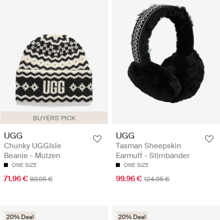
BUYERS' PICK
UGG
UGG
Chunky UGGIsle
Tasman Sheepskin
Beanie - Mützen
Earmuff - Stirnbänder
ONE SIZE
ONE SIZE
71.96 €
99.96 €
89.95 €
124.95 €
20% Deal
20% Deal