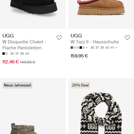
UGG
UGG
W Disquette Chalet -
W Tazz II - Hausschuhe
Flache Pantoletten
36
37
39
40
41
36
37
38
40
159.95 €
112.46 €
149.95 €
Neue Jahreszeit
20% Deal