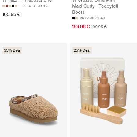
W Tazz II - Hausschuhe
W Classic Ultra Mini
Maxi Curly - Teddyfell
36
37
38
39
40
Boots
165.95 €
36
37
38
39
40
159.96 €
199.95 €
35% Deal
25% Deal