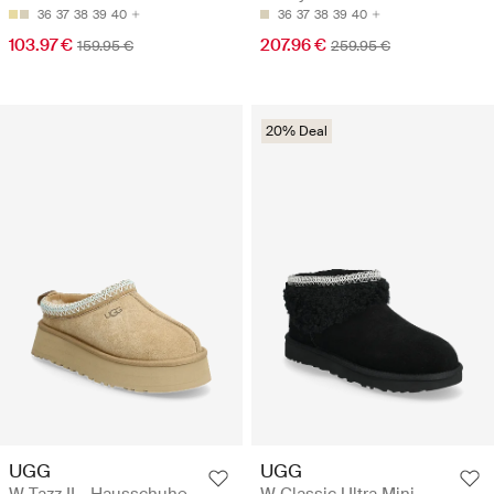
36
37
38
39
40
36
37
38
39
40
103.97 €
207.96 €
159.95 €
259.95 €
20% Deal
UGG
UGG