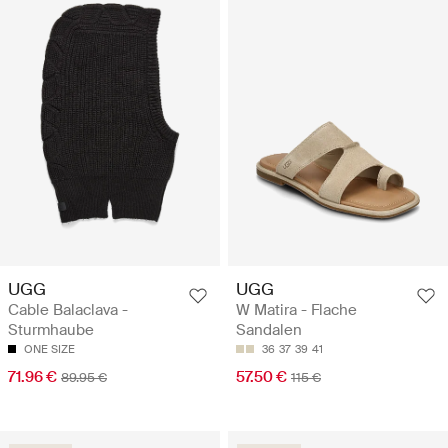
UGG
UGG
Cable Balaclava -
W Matira - Flache
Sturmhaube
Sandalen
ONE SIZE
36
37
39
41
71.96 €
57.50 €
89.95 €
115 €