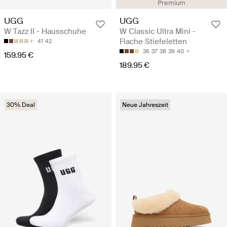
Premium
UGG
UGG
W Tazz II - Hausschuhe
W Classic Ultra Mini -
Flache Stiefeletten
41
42
36
37
38
39
40
159.95 €
189.95 €
30% Deal
Neue Jahreszeit