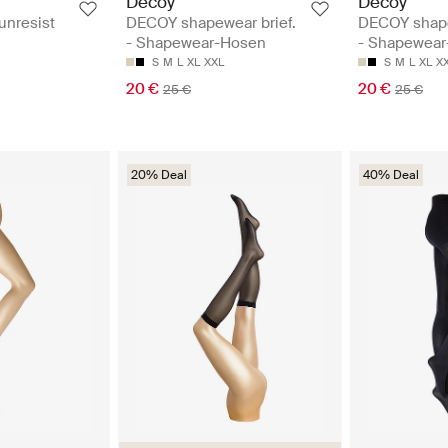
Decoy
Decoy
unresist
DECOY shapewear brief.
DECOY shape
- Shapewear-Hosen
- Shapewea
S
M
L
XL
XXL
S
M
L
XL
X
20 €
20 €
25 €
25 €
20% Deal
40% Deal