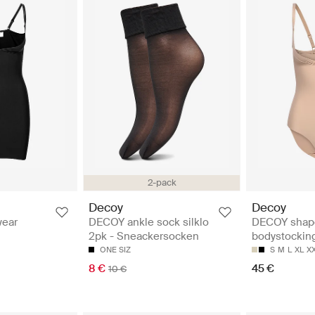
2-pack
Decoy
Decoy
ear
DECOY ankle sock silklo
DECOY shap
2pk - Sneackersocken
bodystocking
ONE SIZ
S
M
L
XL
X
8 €
45 €
10 €