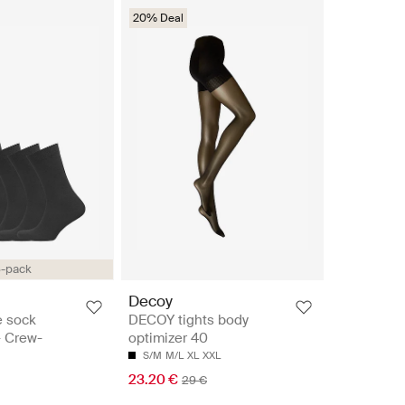
20% Deal
-pack
Decoy
 sock
DECOY tights body
- Crew-
optimizer 40
S/M
M/L
XL
XXL
23.20 €
29 €