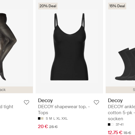
20% Deal
15% Deal
ack
5
Decoy
Decoy
 tight
DECOY shapewear top. -
DECOY ankle
Tops
cotton 5-pk 
socken
S
M
L
XL
XXL
37-41
20 €
25 €
12.75 €
15 €