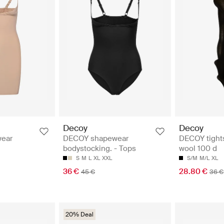
Decoy
Decoy
ear
DECOY shapewear
DECOY tight
bodystocking. - Tops
wool 100 d
S
M
L
XL
XXL
S/M
M/L
XL
36 €
28.80 €
45 €
36 €
20% Deal