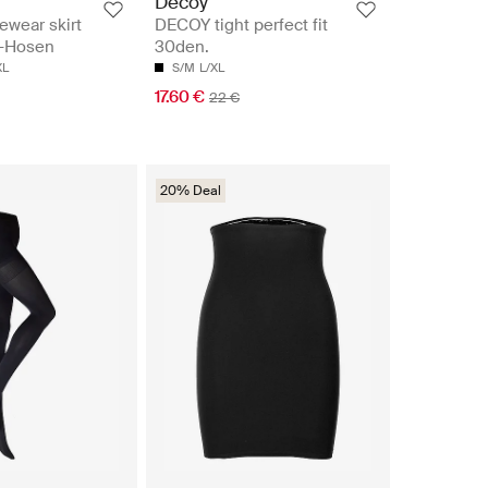
Decoy
wear skirt
DECOY tight perfect fit
r-Hosen
30den.
XL
S/M
L/XL
17.60 €
22 €
20% Deal