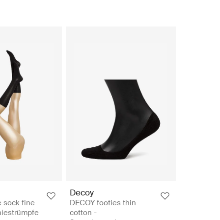
Decoy
 sock fine
DECOY footies thin
niestrümpfe
cotton -