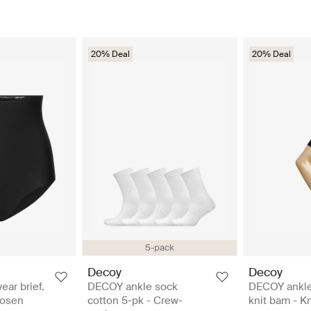
20% Deal
20% Deal
5-pack
Decoy
Decoy
ar brief.
DECOY ankle sock
DECOY ankle
Hosen
cotton 5-pk - Crew-
knit bam - K