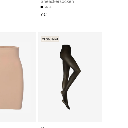
Sneackersocken
37-41
7 €
20% Deal