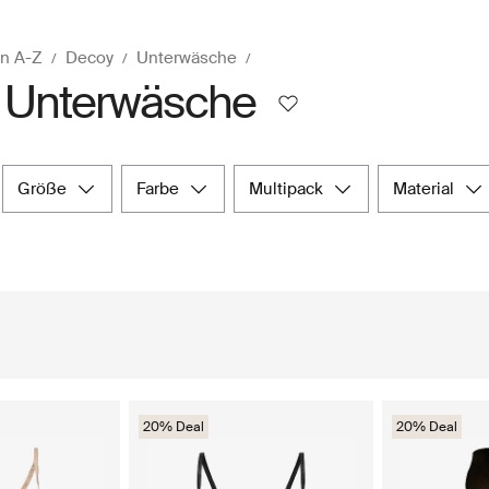
n A-Z
Decoy
Unterwäsche
 Unterwäsche
größe
farbe
multipack
material
20% Deal
20% Deal