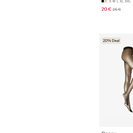
S
M
L
XL
XXL
20 €
25 €
20% Deal