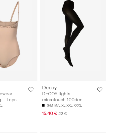
Decoy
ewear
DECOY tights
. - Tops
microtouch 100den
XL
S/M
M/L
XL
XXL
XXXL
15.40 €
22 €