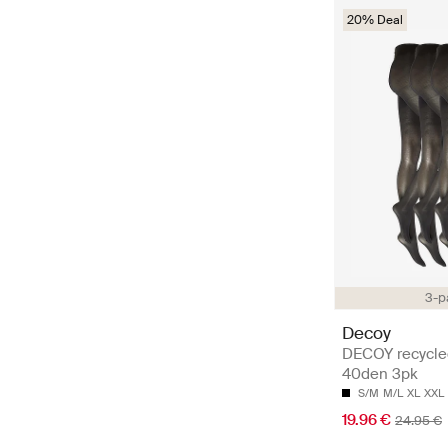
20% Deal
3-p
Decoy
DECOY recycled
40den 3pk
S/M
M/L
XL
XXL
19.96 €
24.95 €