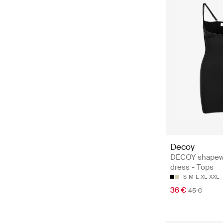
Decoy
DECOY shapew
dress - Tops
S
M
L
XL
XXL
36 €
45 €