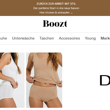
ZURÜCK ZUR ARBEIT MIT STIL
Der perfekte Start in die neue Saison
Hier klicken & einkaufen →
huhe
Unterwäsche
Taschen
Accessoires
Young
Mark