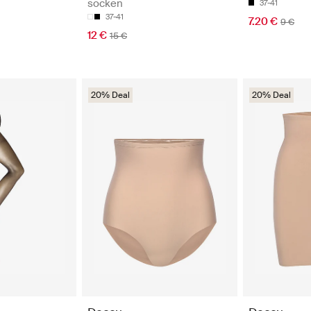
socken
37-41
37-41
7.20 €
9 €
12 €
15 €
20% Deal
20% Deal