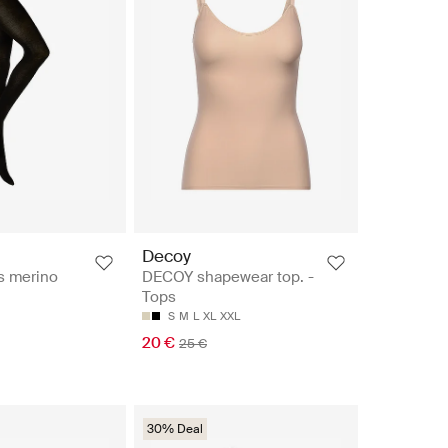
Decoy
s merino
DECOY shapewear top. -
Tops
S
M
L
XL
XXL
20 €
25 €
30% Deal