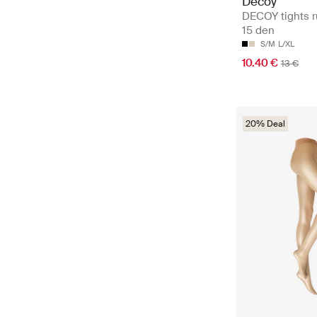
Decoy
DECOY tights r
15 den
S/M
L/XL
10.40 €
13 €
20% Deal