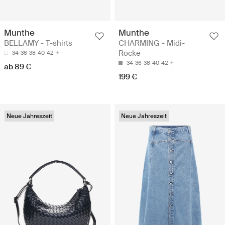
Munthe
Munthe
BELLAMY - T-shirts
CHARMING - Midi-
Röcke
34
36
38
40
42
34
36
38
40
42
ab 89 €
199 €
Neue Jahreszeit
Neue Jahreszeit