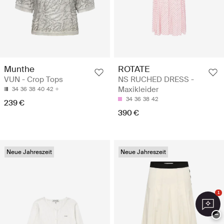
Munthe
ROTATE
VUN - Crop Tops
NS RUCHED DRESS -
Maxikleider
34
36
38
40
42
34
36
38
42
239 €
390 €
Neue Jahreszeit
Neue Jahreszeit
1
−