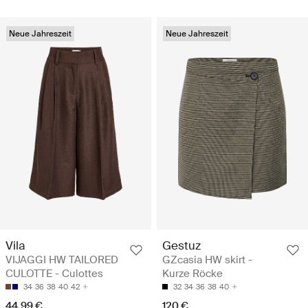
Neue Jahreszeit
Neue Jahreszeit
Vila
Gestuz
VIJAGGI HW TAILORED
GZcasia HW skirt -
CULOTTE - Culottes
Kurze Röcke
34
36
38
40
42
32
34
36
38
40
44.99 €
120 €