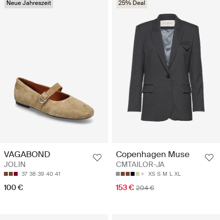
Neue Jahreszeit
25% Deal
VAGABOND
Copenhagen Muse
JOLIN
CMTAILOR-JA
37
38
39
40
41
XS
S
M
L
XL
100 €
153 €
204 €