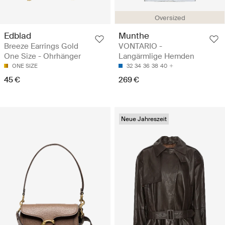
Oversized
Edblad
Munthe
Breeze Earrings Gold
VONTARIO -
One Size - Ohrhänger
Langärmlige Hemden
ONE SIZE
32
34
36
38
40
45 €
269 €
Neue Jahreszeit