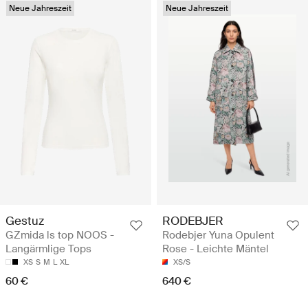
Neue Jahreszeit
Neue Jahreszeit
Gestuz
RODEBJER
GZmida ls top NOOS -
Rodebjer Yuna Opulent
Langärmlige Tops
Rose - Leichte Mäntel
XS
S
M
L
XL
XS/S
60 €
640 €