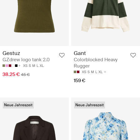
Gestuz
Gant
GZdrew logo tank 2.0
Colorblocked Heavy
Rugger
XS
S
M
L
XL
XS
S
M
L
XL
38.25 €
45 €
159 €
Neue Jahreszeit
Neue Jahreszeit