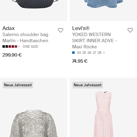
Adax
Levi's®
Salerno shoulder bag
YOKED WESTERN
Marlin - Handtaschen
SKIRT INNER ADVE -
Maxi Röcke
ONE SIZE
24
25
26
27
28
299.90 €
74.95 €
Neue Jahreszeit
Neue Jahreszeit