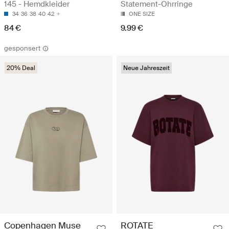
145 - Hemdkleider
Statement-Ohrringe
34
36
38
40
42
ONE SIZE
84 €
9.99 €
gesponsert
20% Deal
Neue Jahreszeit
ROTATE
Copenhagen Muse