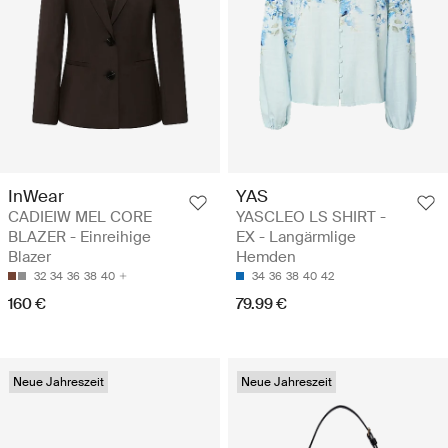
InWear
YAS
CADIEIW MEL CORE
YASCLEO LS SHIRT -
BLAZER - Einreihige
EX - Langärmlige
Blazer
Hemden
32
34
36
38
40
34
36
38
40
42
160 €
79.99 €
Neue Jahreszeit
Neue Jahreszeit