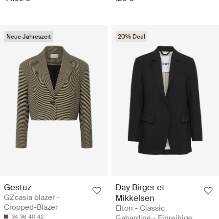
Neue Jahreszeit
20% Deal
Gestuz
Day Birger et
GZcasia blazer -
Mikkelsen
Cropped-Blazer
Elton - Classic
34
36
40
42
Gabardine - Einreihige