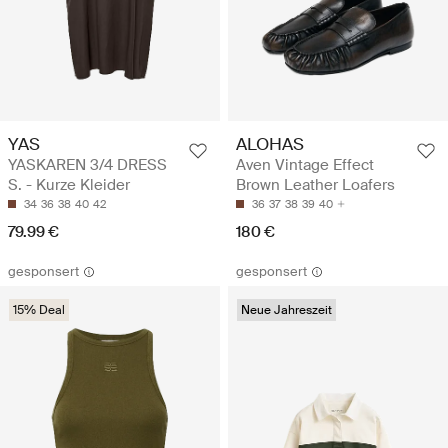
YAS
ALOHAS
YASKAREN 3/4 DRESS
Aven Vintage Effect
S. - Kurze Kleider
Brown Leather Loafers
34
36
38
40
42
36
37
38
39
40
79.99 €
180 €
gesponsert
gesponsert
15% Deal
Neue Jahreszeit