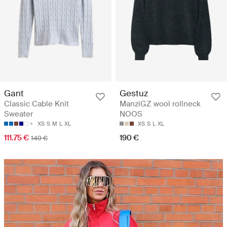
Gant
Gestuz
Classic Cable Knit
ManziGZ wool rollneck
Sweater
NOOS
XS
S
M
L
XL
XS
S
L
XL
111.75 €
190 €
149 €