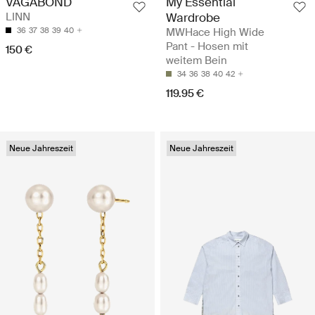
My Essential
VAGABOND
Wardrobe
LINN
MWHace High Wide
36
37
38
39
40
Pant - Hosen mit
150 €
weitem Bein
34
36
38
40
42
119.95 €
Neue Jahreszeit
Neue Jahreszeit