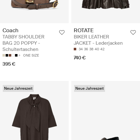
Coach
ROTATE
TABBY SHOULDER
BIKER LEATHER
BAG 20 POPPY -
JACKET - Lederjacken
Schultertaschen
34
36
38
40
42
ONE SIZE
740 €
395 €
Neue Jahreszeit
Neue Jahreszeit