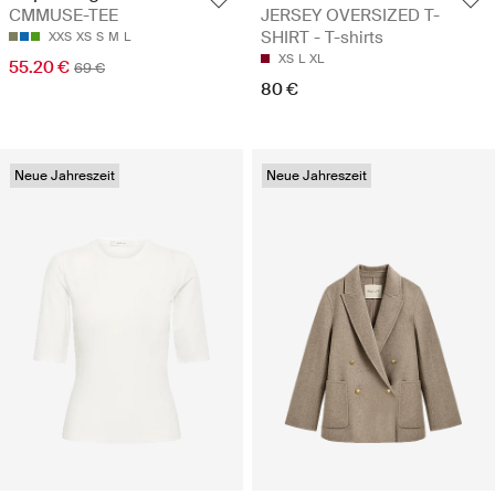
JERSEY OVERSIZED T-
CMMUSE-TEE
SHIRT - T-shirts
XXS
XS
S
M
L
XS
L
XL
55.20 €
69 €
80 €
Neue Jahreszeit
Neue Jahreszeit