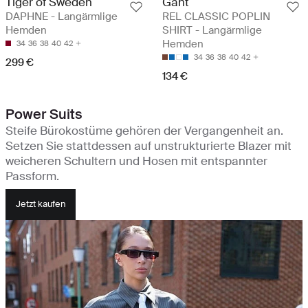
Tiger of Sweden
Gant
DAPHNE - Langärmlige
REL CLASSIC POPLIN
Hemden
SHIRT - Langärmlige
Hemden
34
36
38
40
42
34
36
38
40
42
299 €
134 €
Power Suits
Steife Bürokostüme gehören der Vergangenheit an.
Setzen Sie stattdessen auf unstrukturierte Blazer mit
weicheren Schultern und Hosen mit entspannter
Passform.
Jetzt kaufen