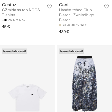
Gestuz
Gant
GZmida ss top NOOS -
Handstitched Club
T-shirts
Blazer - Zweireihige
Blazer
XS
S
M
L
XL
34
36
38
40
42
45 €
439 €
Neue Jahreszeit
Neue Jahreszeit