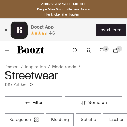
ZURÜCK ZUR ARBEIT MIT STIL
Der perfekte Start in die neue Saison
Hier klicken & einkaufen →
Boozt App
installieren
4.6
0
0
Damen
Inspiration
Modetrends
Streetwear
1317 Artikel
filter
sortieren
kategorien
kleidung
schuhe
taschen