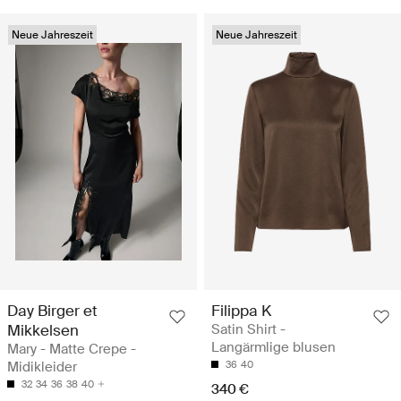
Neue Jahreszeit
Neue Jahreszeit
Day Birger et
Filippa K
Mikkelsen
Satin Shirt -
Langärmlige blusen
Mary - Matte Crepe -
Midikleider
36
40
32
34
36
38
40
340 €