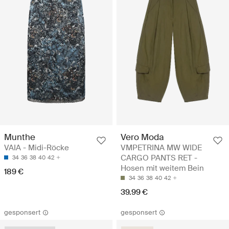
Munthe
Vero Moda
VAIA - Midi-Röcke
VMPETRINA MW WIDE
CARGO PANTS RET -
34
36
38
40
42
Hosen mit weitem Bein
189 €
34
36
38
40
42
39.99 €
gesponsert
gesponsert