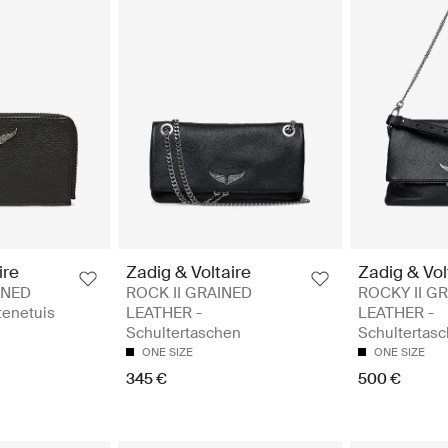
ire
Zadig & Voltaire
Zadig & Vol
INED
ROCK II GRAINED
ROCKY II G
tenetuis
LEATHER -
LEATHER -
Schultertaschen
Schultertas
ONE SIZE
ONE SIZE
345 €
500 €