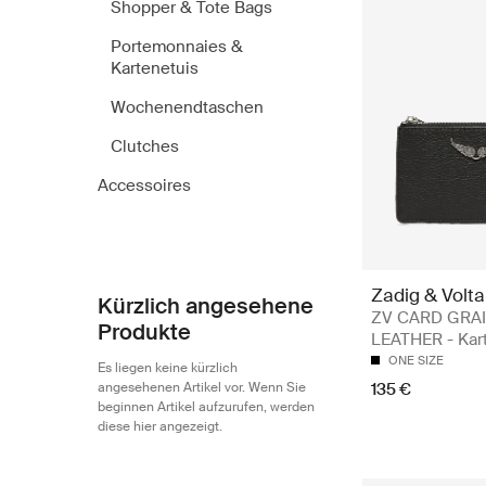
Shopper & Tote Bags
Portemonnaies &
Kartenetuis
Wochenendtaschen
Clutches
Accessoires
Zadig & Volta
Kürzlich angesehene
ZV CARD GRA
Produkte
LEATHER - Kar
ONE SIZE
Es liegen keine kürzlich
angesehenen Artikel vor. Wenn Sie
135 €
beginnen Artikel aufzurufen, werden
diese hier angezeigt.