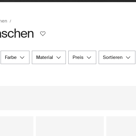
hen
aschen
farbe
material
preis
sortieren