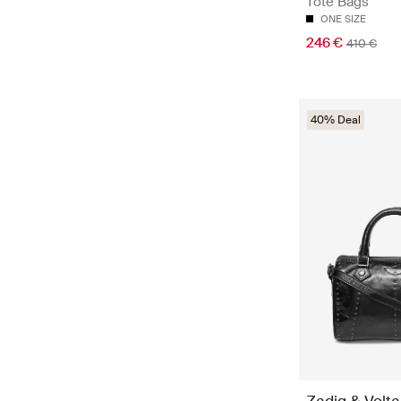
Tote Bags
ONE SIZE
246 €
410 €
40% Deal
Zadig & Volta