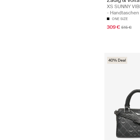
XS SUNNY VI
- Handtaschen
ONE SIZE
309 €
515 €
40% Deal