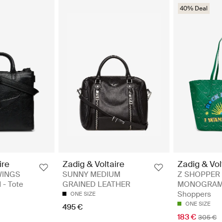
40% Deal
ire
Zadig & Voltaire
Zadig & Vol
WINGS
SUNNY MEDIUM
Z SHOPPER
- Tote
GRAINED LEATHER
MONOGRAM 
Shoppers
ONE SIZE
ONE SIZE
495 €
183 €
305 €