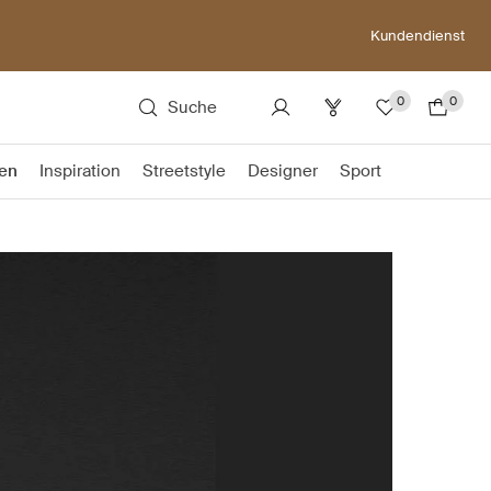
Kundendienst
0
0
Suche
en
Inspiration
Streetstyle
Designer
Sport