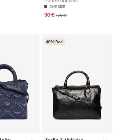
Portemonnaies
ONE SIZE
90 €
150 €
40% Deal
taire
Zadig & Voltaire