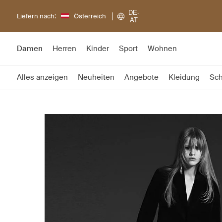
DE-
Liefern nach:
Österreich
AT
Damen
Herren
Kinder
Sport
Wohnen
Alles anzeigen
Neuheiten
Angebote
Kleidung
Sc