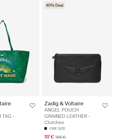
40% Deal
taire
Zadig & Voltaire
ANGEL POUCH
TAG -
GRAINED LEATHER -
Clutches
ONE SIZE
117 €
195 €