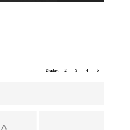
2
3
4
5
Display: