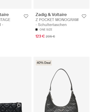
taire
Zadig & Voltaire
NTAGE
Z POCKET MONOGRAM
 -
- Schultertaschen
ONE SIZE
123 €
205 €
40% Deal