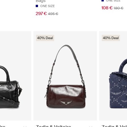
Bags
ONE SIZE
ONE SIZE
108 €
180 €
297 €
495 €
40% Deal
40% Deal
ire
Zadig & Voltaire
Zadig & Vol