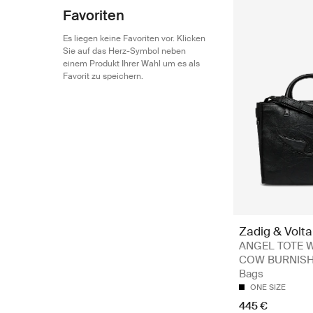
Favoriten
Es liegen keine Favoriten vor. Klicken
Sie auf das Herz-Symbol neben
einem Produkt Ihrer Wahl um es als
Favorit zu speichern.
Zadig & Volta
ANGEL TOTE 
COW BURNISH 
Bags
ONE SIZE
445 €