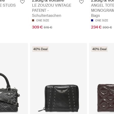
BE STUDS
LE ZOUZOU VINTAGE
ANGEL TOTE
PATENT -
MONOGRAM 
Schultertaschen
Bags
ONE SIZE
ONE SIZE
309 €
234 €
515 €
390 €
40% Deal
40% Deal