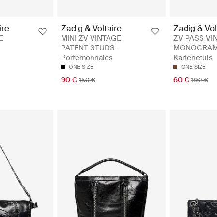
ire
Zadig & Voltaire
Zadig & Vol
E
MINI ZV VINTAGE
ZV PASS VI
PATENT STUDS -
MONOGRAM
Portemonnaies
Kartenetuis
ONE SIZE
ONE SIZE
90 €
60 €
150 €
100 €