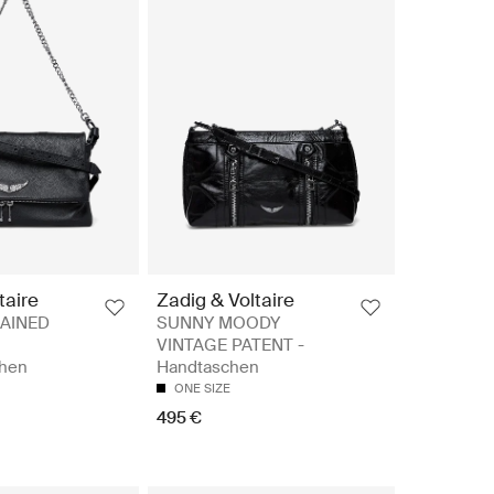
taire
Zadig & Voltaire
RAINED
SUNNY MOODY
VINTAGE PATENT -
chen
Handtaschen
ONE SIZE
495 €