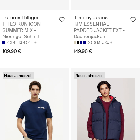
Tommy Hilfiger
Tommy Jeans
TH LO RUN ICON
TJM ESSENTIAL
SUMMER MIX -
PADDED JACKET EXT -
Niedriger Schnitt
Daunenjacken
40
41
42
43
44
XS
S
M
L
XL
109.90 €
149.90 €
Neue Jahreszeit
Neue Jahreszeit