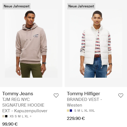
Neue Jahreszeit
Neue Jahreszeit
Tommy Jeans
Tommy Hilfiger
TJM REG NYC
BRANDED VEST -
SIGNATURE HOODIE
Westen
EXT - Kapuzenpullover
S
M
L
XL
XXL
XS
S
M
L
XL
229.90 €
99.90 €