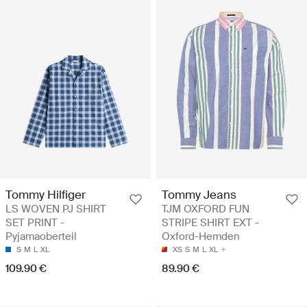
Tommy Hilfiger
Tommy Jeans
LS WOVEN PJ SHIRT
TJM OXFORD FUN
SET PRINT -
STRIPE SHIRT EXT -
Pyjamaoberteil
Oxford-Hemden
S
M
L
XL
XS
S
M
L
XL
109.90 €
89.90 €