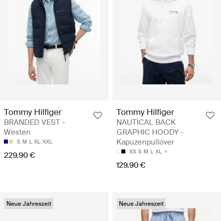
Tommy Hilfiger
Tommy Hilfiger
BRANDED VEST -
NAUTICAL BACK
Westen
GRAPHIC HOODY -
Kapuzenpullover
S
M
L
XL
XXL
XS
S
M
L
XL
229.90 €
129.90 €
Neue Jahreszeit
Neue Jahreszeit