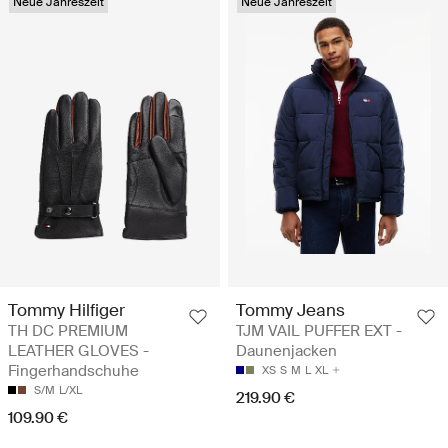
Neue Jahreszeit
Neue Jahreszeit
Tommy Hilfiger
Tommy Jeans
TH DC PREMIUM
TJM VAIL PUFFER EXT -
LEATHER GLOVES -
Daunenjacken
Fingerhandschuhe
XS
S
M
L
XL
S/M
L/XL
219.90 €
109.90 €