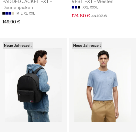
PADDED JACKET EXT -
VEST EXT - Westen
Daunenjacken
XXL
XXXL
M
L
XL
XXL
124.80 €
ab 192 €
149.90 €
Neue Jahreszeit
Neue Jahreszeit