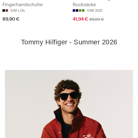
Fingerhandschuhe
Rucksäcke
S/M
L/XL
ONE SIZE
89.90 €
41.94 €
69.90 €
Tommy Hilfiger - Summer 2026