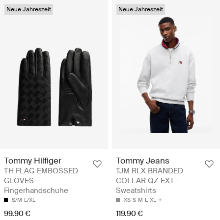
Neue Jahreszeit
Neue Jahreszeit
Tommy Hilfiger
Tommy Jeans
TH FLAG EMBOSSED
TJM RLX BRANDED
GLOVES -
COLLAR QZ EXT -
Fingerhandschuhe
Sweatshirts
S/M
L/XL
XS
S
M
L
XL
99.90 €
119.90 €