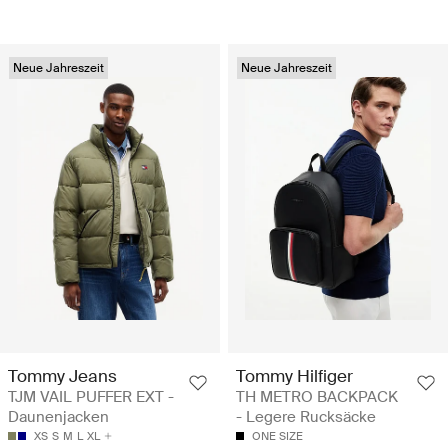
Neue Jahreszeit
Neue Jahreszeit
Tommy Jeans
Tommy Hilfiger
TJM VAIL PUFFER EXT -
TH METRO BACKPACK
Daunenjacken
- Legere Rucksäcke
XS
S
M
L
XL
ONE SIZE