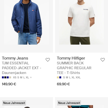
Tommy Jeans
Tommy Hilfiger
TJM ESSENTIAL
SUMMER BACK
PADDED JACKET EXT -
GRAPHIC REGULAR
Daunenjacken
TEE - T-Shirts
XS
S
M
L
XL
S
M
L
XL
XXL
149.90 €
69.90 €
Neue Jahreszeit
Neue Jahreszeit