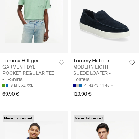
Tommy Hilfiger
Tommy Hilfiger
GARMENT DYE
MODERN LIGHT
POCKET REGULAR TEE
SUEDE LOAFER -
- T-Shirts
Loafers
S
M
L
XL
XXL
41
42
43
44
45
69.90 €
129.90 €
Neue Jahreszeit
Neue Jahreszeit