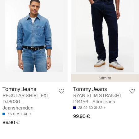
Slim fit
Tommy Jeans
Tommy Jeans
REGULAR SHIRT EXT
RYAN SLIM STRAIGHT
DJ8030 -
DI4156 - Slim jeans
Jeanshemden
28
29
30
31
32
XS
S
M
L
XL
99.90 €
89.90 €