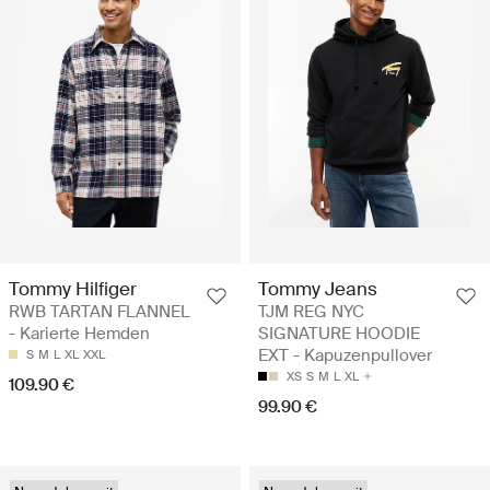
Tommy Hilfiger
Tommy Jeans
RWB TARTAN FLANNEL
TJM REG NYC
- Karierte Hemden
SIGNATURE HOODIE
EXT - Kapuzenpullover
S
M
L
XL
XXL
XS
S
M
L
XL
109.90 €
99.90 €