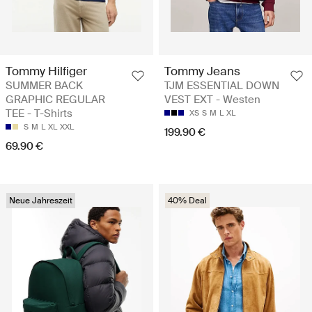
Tommy Hilfiger
Tommy Jeans
SUMMER BACK
TJM ESSENTIAL DOWN
GRAPHIC REGULAR
VEST EXT - Westen
TEE - T-Shirts
XS
S
M
L
XL
S
M
L
XL
XXL
199.90 €
69.90 €
Neue Jahreszeit
40% Deal