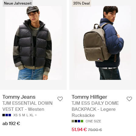
Neue Jahreszeit
35% Deal
Tommy Jeans
Tommy Hilfiger
TJM ESSENTIAL DOWN
TJM ESS DAILY DOME
VEST EXT - Westen
BACKPACK - Legere
Rucksäcke
XS
S
M
L
XL
ONE SIZE
ab 192 €
51.94 €
79.90 €