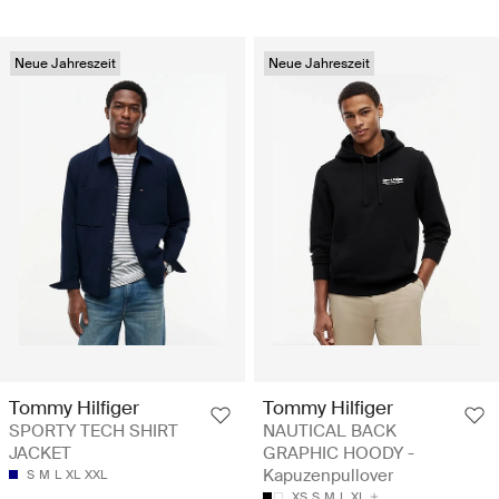
Neue Jahreszeit
Neue Jahreszeit
Tommy Hilfiger
Tommy Hilfiger
SPORTY TECH SHIRT
NAUTICAL BACK
JACKET
GRAPHIC HOODY -
Kapuzenpullover
S
M
L
XL
XXL
XS
S
M
L
XL