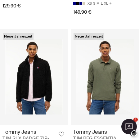
XS
S
M
L
XL
129.90 €
149.90 €
Neue Jahreszeit
Neue Jahreszeit
1
Tommy Jeans
Tommy Jeans
−
TJM RLX BADGE ZIP-
TJM REG ESSENTIAL