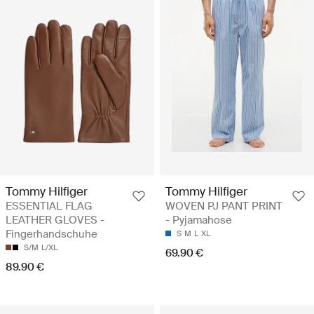
Tommy Hilfiger
Tommy Hilfiger
ESSENTIAL FLAG
WOVEN PJ PANT PRINT
LEATHER GLOVES -
- Pyjamahose
Fingerhandschuhe
S
M
L
XL
S/M
L/XL
69.90 €
89.90 €