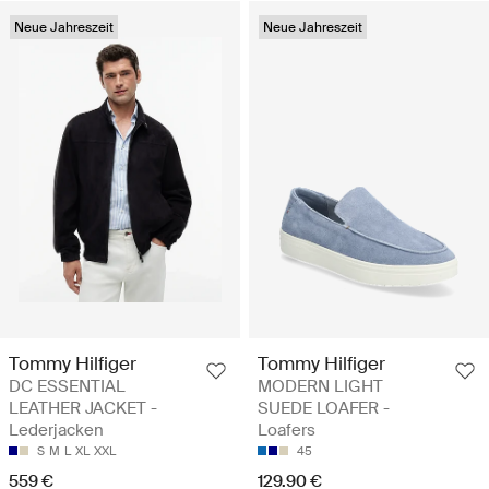
Neue Jahreszeit
Neue Jahreszeit
Tommy Hilfiger
Tommy Hilfiger
DC ESSENTIAL
MODERN LIGHT
LEATHER JACKET -
SUEDE LOAFER -
Lederjacken
Loafers
S
M
L
XL
XXL
45
559 €
129.90 €