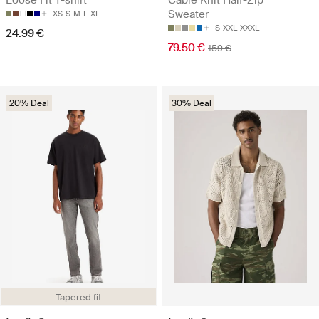
Sweater
XS
S
M
L
XL
S
XXL
XXXL
24.99 €
79.50 €
159 €
20% Deal
30% Deal
Tapered fit