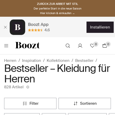
ZURÜCK ZUR ARBEIT MIT STIL
Der perfekte Start in die neue Saison
Hier klicken & einkaufen →
Boozt App
installieren
4.6
0
0
Herren
Inspiration
Kollektionen
Bestseller
Bestseller – Kleidung für
Herren
828 Artikel
filter
sortieren