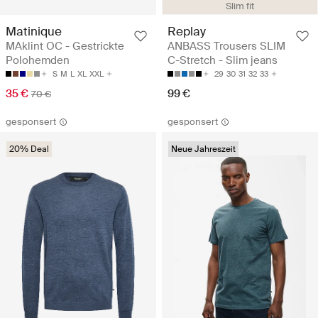
Slim fit
Matinique
Replay
MAklint OC - Gestrickte
ANBASS Trousers SLIM
Polohemden
C-Stretch - Slim jeans
S
M
L
XL
XXL
29
30
31
32
33
35 €
99 €
70 €
gesponsert
gesponsert
20% Deal
Neue Jahreszeit