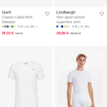
Gant
Lindbergh
Classic Cable Knit
Yarn dyed oxford
Sweater
superflex shirt
S
M
L
XL
XXL
S
M
L
XL
XXL
74.50 €
39.96 €
149 €
49.95 €