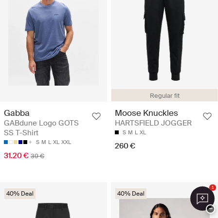
Regular fit
Gabba
Moose Knuckles
GABdune Logo GOTS
HARTSFIELD JOGGER
SS T-Shirt
S
M
L
XL
S
M
L
XL
XXL
260 €
31.20 €
39 €
1
40% Deal
40% Deal
−