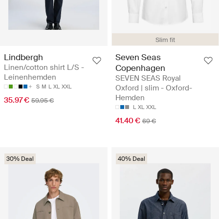
Slim fit
Lindbergh
Seven Seas
Linen/cotton shirt L/S -
Copenhagen
Leinenhemden
SEVEN SEAS Royal
S
M
L
XL
XXL
Oxford | slim - Oxford-
Hemden
35.97 €
59.95 €
L
XL
XXL
41.40 €
69 €
30% Deal
40% Deal