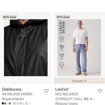
40% Deal
30% Deal
Regular fit
Didriksons
Levi's®
AVON USX PARKA -
555 RELAXED
Regenmäntel
STRAIGHT CALL ME A -
Regular jeans
XS
S
M
L
XL