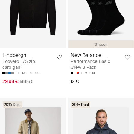
3-pack
Lindbergh
New Balance
Ecovero L/S zip
Performance Basic
cardigan
Crew 3 Pack
M
L
XL
XXL
S
M
L
XL
29.98 €
12 €
59.95 €
20% Deal
30% Deal