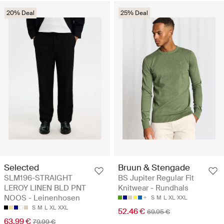
20% Deal
25% Deal
Selected
Bruun & Stengade
SLM196-STRAIGHT
BS Jupiter Regular Fit
LEROY LINEN BLD PNT
Knitwear - Rundhals
NOOS - Leinenhosen
S
M
L
XL
XXL
S
M
L
XL
XXL
52.46 €
69.95 €
63.99 €
79.99 €