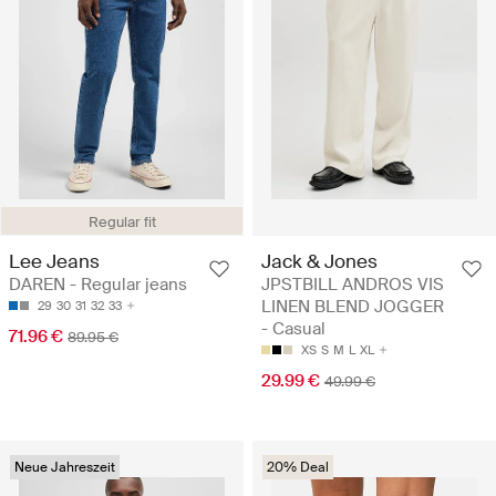
Regular fit
Lee Jeans
Jack & Jones
DAREN - Regular jeans
JPSTBILL ANDROS VIS
LINEN BLEND JOGGER
29
30
31
32
33
- Casual
71.96 €
89.95 €
XS
S
M
L
XL
29.99 €
49.99 €
Neue Jahreszeit
20% Deal