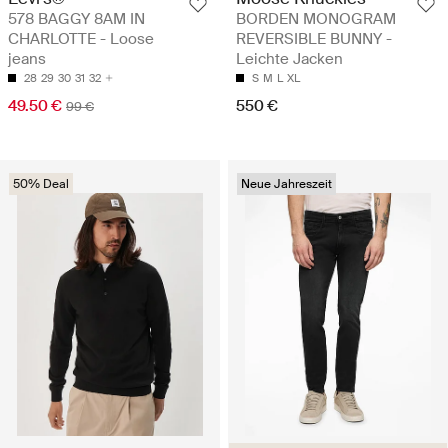
578 BAGGY 8AM IN
BORDEN MONOGRAM
CHARLOTTE - Loose
REVERSIBLE BUNNY -
jeans
Leichte Jacken
28
29
30
31
32
S
M
L
XL
49.50 €
550 €
99 €
50% Deal
Neue Jahreszeit