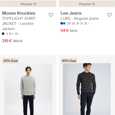
Regular fit
Regular fit
Moose Knuckles
Lee Jeans
TOPFLIGHT SHIRT
LUKE - Regular jeans
JACKET - Leichte
28
29
30
31
32
Jacken
54 €
90 €
S
M
L
XL
210 €
350 €
20% Deal
40% Deal