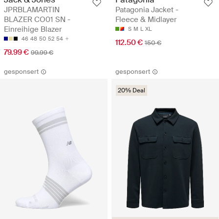
JPRBLAMARTIN
Patagonia Jacket -
BLAZER CO01 SN -
Fleece & Midlayer
Einreihige Blazer
S
M
L
XL
46
48
50
52
54
112.50 €
150 €
79.99 €
99.99 €
gesponsert
gesponsert
20% Deal