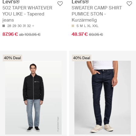
Levi's®
Levi's®
502 TAPER WHATEVER
SWEATER CAMP SHIRT
YOU LIKE - Tapered
PUMICE STON -
jeans
Kurzärmelig
28
29
30
31
32
S
M
L
XL
XXL
87.96 €
48.97 €
ab 109.95 €
69.95 €
40% Deal
40% Deal