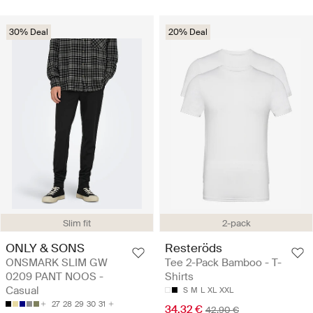
30% Deal
20% Deal
Slim fit
2-pack
ONLY & SONS
Resteröds
ONSMARK SLIM GW
Tee 2-Pack Bamboo - T-
0209 PANT NOOS -
Shirts
Casual
S
M
L
XL
XXL
27
28
29
30
31
34.32 €
42.90 €