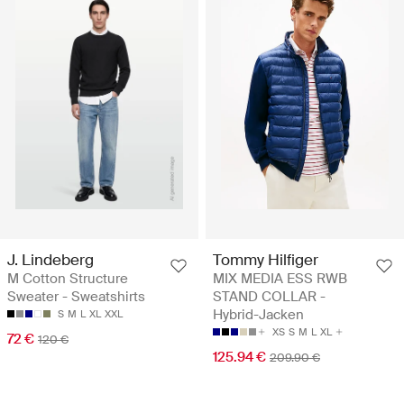
J. Lindeberg
Tommy Hilfiger
M Cotton Structure
MIX MEDIA ESS RWB
Sweater - Sweatshirts
STAND COLLAR -
Hybrid-Jacken
S
M
L
XL
XXL
XS
S
M
L
XL
72 €
120 €
125.94 €
209.90 €