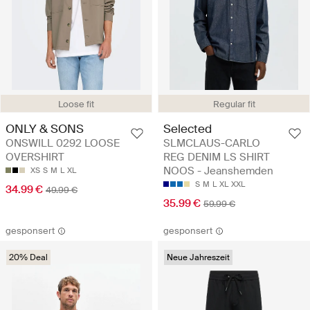
Loose fit
Regular fit
ONLY & SONS
Selected
ONSWILL 0292 LOOSE
SLMCLAUS-CARLO
OVERSHIRT
REG DENIM LS SHIRT
NOOS - Jeanshemden
XS
S
M
L
XL
S
M
L
XL
XXL
34.99 €
49.99 €
35.99 €
59.99 €
gesponsert
gesponsert
20% Deal
Neue Jahreszeit