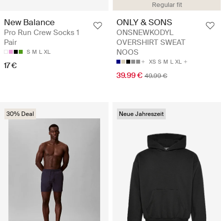
Regular fit
New Balance
ONLY & SONS
Pro Run Crew Socks 1
ONSNEWKODYL
Pair
OVERSHIRT SWEAT
NOOS
S
M
L
XL
XS
S
M
L
XL
17 €
39.99 €
49.99 €
30% Deal
Neue Jahreszeit