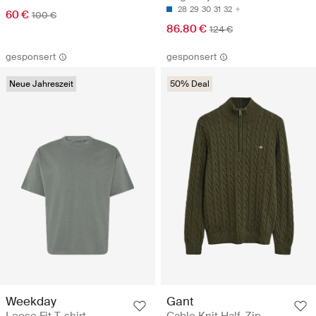
28
29
30
31
32
60 €
100 €
86.80 €
124 €
gesponsert
gesponsert
Neue Jahreszeit
50% Deal
Weekday
Gant
Loose Fit T-shirt
Cable Knit Half-Zip