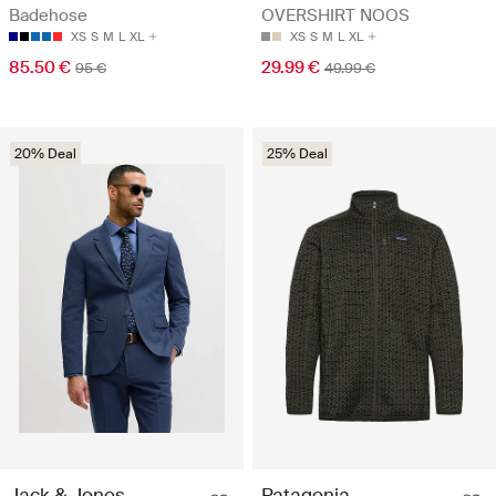
Badehose
OVERSHIRT NOOS
XS
S
M
L
XL
XS
S
M
L
XL
85.50 €
29.99 €
95 €
49.99 €
20% Deal
25% Deal
Jack & Jones
Patagonia