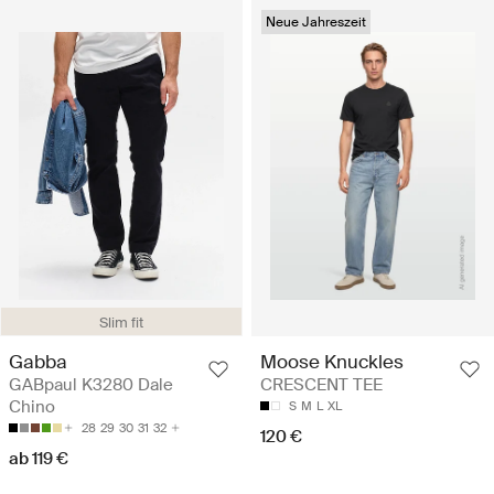
Neue Jahreszeit
Slim fit
Gabba
Moose Knuckles
GABpaul K3280 Dale
CRESCENT TEE
Chino
S
M
L
XL
28
29
30
31
32
120 €
ab 119 €