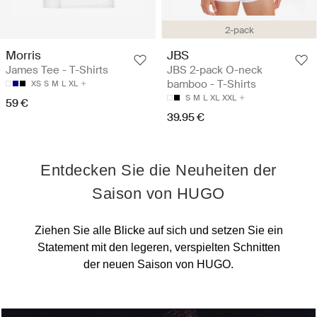
2-pack
Morris
JBS
James Tee - T-Shirts
JBS 2-pack O-neck
bamboo - T-Shirts
XS
S
M
L
XL
S
M
L
XL
XXL
59 €
39.95 €
Entdecken Sie die Neuheiten der
Saison von HUGO
Ziehen Sie alle Blicke auf sich und setzen Sie ein
Statement mit den legeren, verspielten Schnitten
der neuen Saison von HUGO.