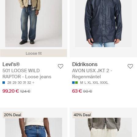
Loose fit
Levi's®
Didriksons
501 LOOSE WILD
AVON USX JKT 2 -
RAPTOR - Loose jeans
Regenmäntel
28
29
30
31
32
M
L
XL
XXL
XXXL
99.20 €
63 €
124 €
90 €
20% Deal
40% Deal