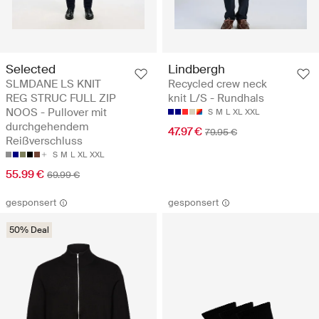
Selected
Lindbergh
SLMDANE LS KNIT
Recycled crew neck
REG STRUC FULL ZIP
knit L/S - Rundhals
NOOS - Pullover mit
S
M
L
XL
XXL
durchgehendem
47.97 €
79.95 €
Reißverschluss
S
M
L
XL
XXL
55.99 €
69.99 €
gesponsert
gesponsert
50% Deal