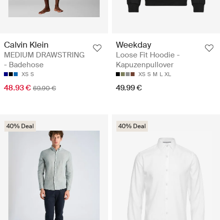
Calvin Klein
Weekday
MEDIUM DRAWSTRING
Loose Fit Hoodie -
- Badehose
Kapuzenpullover
XS
S
XS
S
M
L
XL
48.93 €
49.99 €
69.90 €
40% Deal
40% Deal