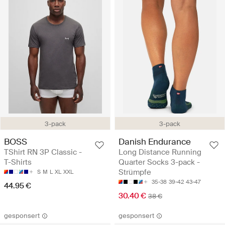
3-pack
3-pack
BOSS
Danish Endurance
TShirt RN 3P Classic -
Long Distance Running
T-Shirts
Quarter Socks 3-pack -
Strümpfe
S
M
L
XL
XXL
35-38
39-42
43-47
44.95 €
30.40 €
38 €
gesponsert
gesponsert