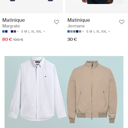
Matinique
Matinique
Margrate
Jermane
S
M
L
XL
XXL
S
M
L
XL
XXL
80 €
30 €
100 €