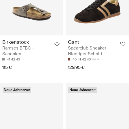
Birkenstock
Gant
Ramses BFBC -
Spearclub Sneaker -
Sandalen
Niedriger Schnitt
41
42
43
40
41
42
43
44
115 €
129.95 €
Neue Jahreszeit
Neue Jahreszeit