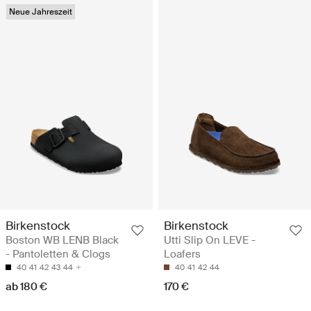
Neue Jahreszeit
Birkenstock
Birkenstock
Boston WB LENB Black
Utti Slip On LEVE -
- Pantoletten & Clogs
Loafers
40
41
42
43
44
40
41
42
44
ab 180 €
170 €