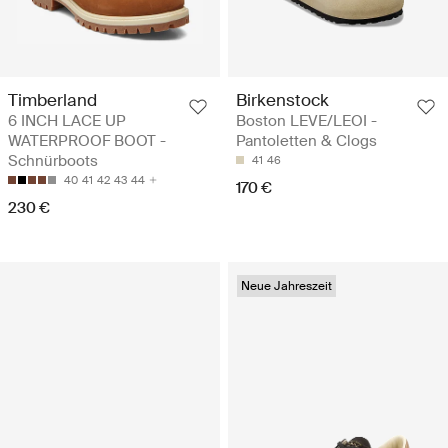
Timberland
Birkenstock
6 INCH LACE UP
Boston LEVE/LEOI -
WATERPROOF BOOT -
Pantoletten & Clogs
Schnürboots
41
46
40
41
42
43
44
170 €
230 €
Neue Jahreszeit