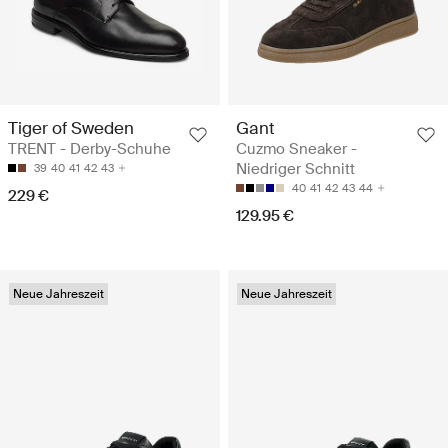
Tiger of Sweden
Gant
TRENT - Derby-Schuhe
Cuzmo Sneaker -
Niedriger Schnitt
39
40
41
42
43
40
41
42
43
44
229 €
129.95 €
Neue Jahreszeit
Neue Jahreszeit