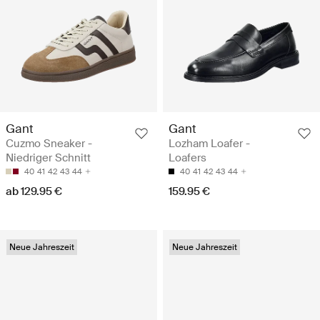
Gant
Gant
Cuzmo Sneaker -
Lozham Loafer -
Niedriger Schnitt
Loafers
40
41
42
43
44
40
41
42
43
44
ab 129.95 €
159.95 €
Neue Jahreszeit
Neue Jahreszeit