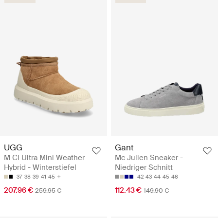
UGG
Gant
M Cl Ultra Mini Weather
Mc Julien Sneaker -
Hybrid - Winterstiefel
Niedriger Schnitt
37
38
39
41
45
42
43
44
45
46
207.96 €
112.43 €
259.95 €
149.90 €