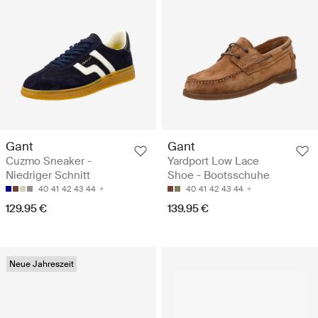
Gant
Gant
Cuzmo Sneaker -
Yardport Low Lace
Niedriger Schnitt
Shoe - Bootsschuhe
40
41
42
43
44
40
41
42
43
44
129.95 €
139.95 €
Neue Jahreszeit