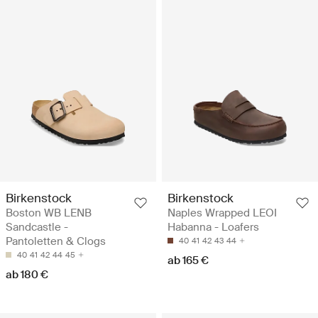
Birkenstock
Birkenstock
Boston WB LENB
Naples Wrapped LEOI
Sandcastle -
Habanna - Loafers
Pantoletten & Clogs
40
41
42
43
44
40
41
42
44
45
ab 165 €
ab 180 €