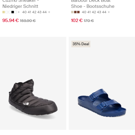
Cuzmo Sneaker -
Barbour Deck Boat
Niedriger Schnitt
Shoe - Bootsschuhe
40
41
42
43
44
40
41
42
43
44
95.94 €
102 €
159.90 €
170 €
35% Deal