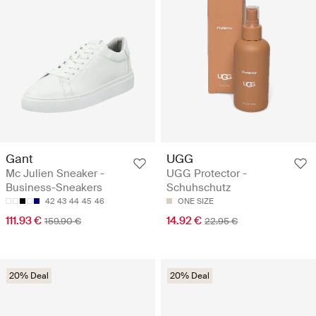
Gant
UGG
Mc Julien Sneaker -
UGG Protector -
Business-Sneakers
Schuhschutz
42
43
44
45
46
ONE SIZE
111.93 €
14.92 €
159.90 €
22.95 €
20% Deal
20% Deal