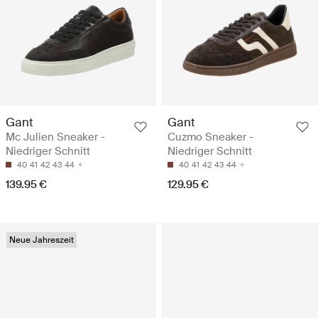
Gant
Gant
Mc Julien Sneaker -
Cuzmo Sneaker -
Niedriger Schnitt
Niedriger Schnitt
40
41
42
43
44
40
41
42
43
44
139.95 €
129.95 €
Neue Jahreszeit