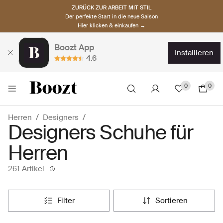
ZURÜCK ZUR ARBEIT MIT STIL
Der perfekte Start in die neue Saison
Hier klicken & einkaufen →
Boozt App
installieren
4.6
0
0
Herren
Designers
Designers Schuhe für
Herren
261 Artikel
filter
sortieren