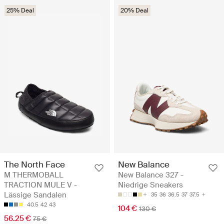
25% Deal
20% Deal
The North Face
New Balance
M THERMOBALL
New Balance 327 -
TRACTION MULE V -
Niedrige Sneakers
Lässige Sandalen
35
36
36.5
37
37.5
40.5
42
43
104 €
130 €
56.25 €
75 €