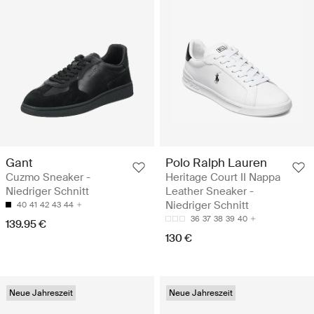
Gant
Polo Ralph Lauren
Cuzmo Sneaker -
Heritage Court II Nappa
Niedriger Schnitt
Leather Sneaker -
Niedriger Schnitt
40
41
42
43
44
36
37
38
39
40
139.95 €
130 €
Neue Jahreszeit
Neue Jahreszeit