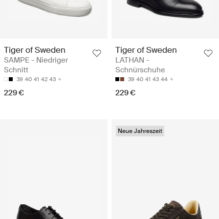
Tiger of Sweden
Tiger of Sweden
SAMPE - Niedriger
LATHAN -
Schnitt
Schnürschuhe
39
40
41
42
43
39
40
41
43
44
229 €
229 €
Neue Jahreszeit