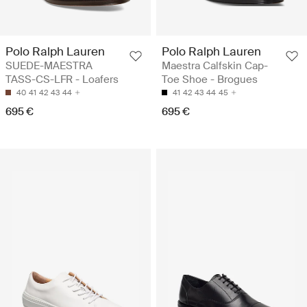
Polo Ralph Lauren
Polo Ralph Lauren
SUEDE-MAESTRA
Maestra Calfskin Cap-
TASS-CS-LFR - Loafers
Toe Shoe - Brogues
40
41
42
43
44
41
42
43
44
45
695 €
695 €