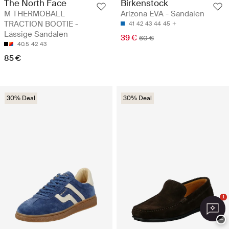
The North Face
Birkenstock
M THERMOBALL
Arizona EVA - Sandalen
TRACTION BOOTIE -
41
42
43
44
45
Lässige Sandalen
39 €
60 €
40.5
42
43
85 €
30% Deal
30% Deal
1
−