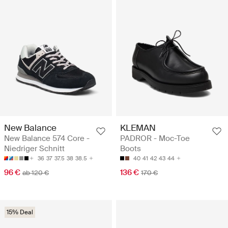
New Balance
KLEMAN
New Balance 574 Core -
PADROR - Moc-Toe
Niedriger Schnitt
Boots
36
37
37.5
38
38.5
40
41
42
43
44
96 €
136 €
ab 120 €
170 €
15% Deal