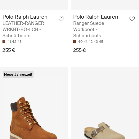
Polo Ralph Lauren
Polo Ralph Lauren
LEATHER-RANGER
Ranger Suede
WRKBT-BO-LCB -
Workboot -
Schnürboots
Schnürboots
41
42
43
40
41
42
43
45
255 €
255 €
Neue Jahreszeit