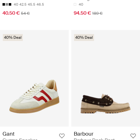
40
42.5
45.5
46.5
40
40.50 €
94.50 €
54 €
189 €
40% Deal
40% Deal
Gant
Barbour