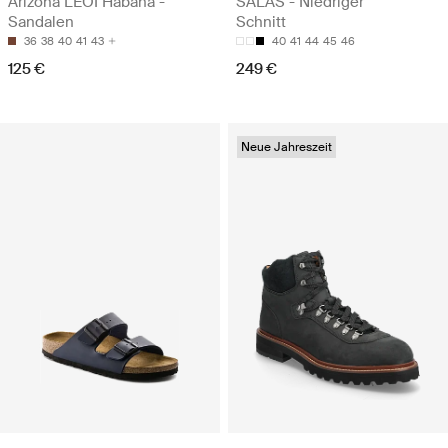
Arizona LEOI Habana -
SALAS - Niedriger
Sandalen
Schnitt
36
38
40
41
43
40
41
44
45
46
125 €
249 €
Neue Jahreszeit