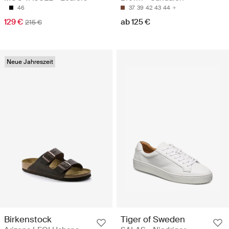
46
37
39
42
43
44
129 €
ab 125 €
215 €
Neue Jahreszeit
Birkenstock
Tiger of Sweden