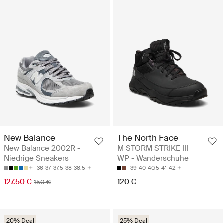
New Balance
The North Face
New Balance 2002R -
M STORM STRIKE III
Niedrige Sneakers
WP - Wanderschuhe
36
37
37.5
38
38.5
39
40
40.5
41
42
127.50 €
120 €
150 €
20% Deal
25% Deal