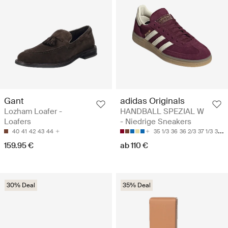
Gant
adidas Originals
Lozham Loafer -
HANDBALL SPEZIAL W
Loafers
- Niedrige Sneakers
40
41
42
43
44
35 1/3
36
36 2/3
37 1/3
38
159.95 €
ab 110 €
30% Deal
35% Deal