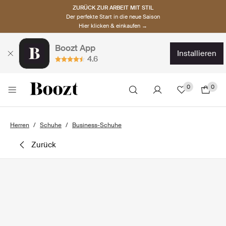
ZURÜCK ZUR ARBEIT MIT STIL
Der perfekte Start in die neue Saison
Hier klicken & einkaufen →
Boozt App
installieren
4.6
0
0
Herren
Schuhe
Business-Schuhe
zurück