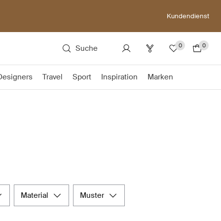
Kundendienst
0
0
Suche
Designers
Travel
Sport
Inspiration
Marken
material
muster