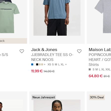
ack
Maison Lab
Jack & Jones
POPINCOUR
e S/S
JJEBRADLEY TEE SS O-
HEART / GOT
NECK NOOS
Shirts
XS
S
M
L
XL
S
M
L
XL
XXL
11.99 €
14.99 €
64.80 €
81 €
Neue Jahreszeit
30% Deal