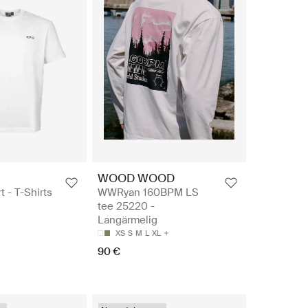
WOOD WOOD
t - T-Shirts
WWRyan 160BPM LS
tee 25220 -
Langärmelig
XS
S
M
L
XL
90 €