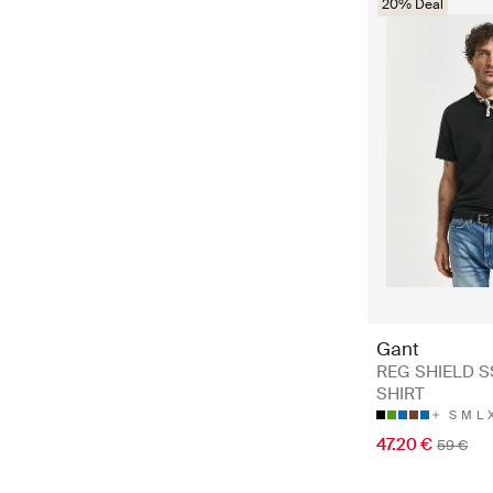
20% Deal
Gant
REG SHIELD S
SHIRT
S
M
L
47.20 €
59 €