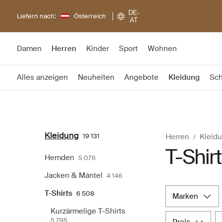
DE-
Liefern nach:
Österreich
AT
Damen
Herren
Kinder
Sport
Wohnen
Alles anzeigen
Neuheiten
Angebote
Kleidung
Sc
Kleidung
19 131
Herren
Kleid
T-Shir
Hemden
5 076
Jacken & Mäntel
4 146
T-Shirts
6 508
marken
Kurzärmelige T-Shirts
5 795