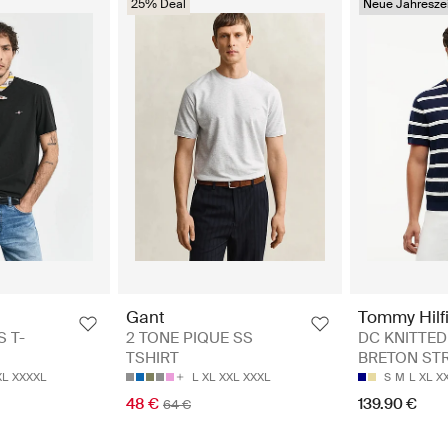
25% Deal
Neue Jahreszei
Tommy Hilf
Gant
DC KNITTED
S T-
2 TONE PIQUE SS
BRETON STRP
TSHIRT
S
M
L
XL
X
XL
XXXXL
L
XL
XXL
XXXL
139.90 €
48 €
64 €