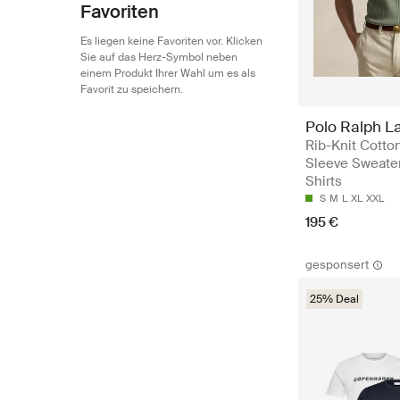
Favoriten
Es liegen keine Favoriten vor. Klicken
Sie auf das Herz-Symbol neben
einem Produkt Ihrer Wahl um es als
Favorit zu speichern.
Polo Ralph L
Rib-Knit Cotto
Sleeve Sweater
Shirts
S
M
L
XL
XXL
195 €
gesponsert
25% Deal