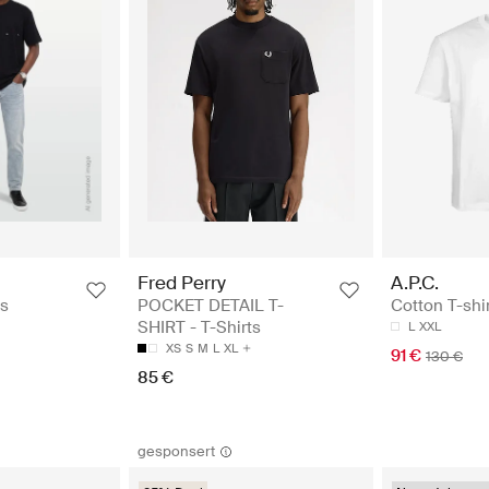
Fred Perry
A.P.C.
ts
POCKET DETAIL T-
Cotton T-shir
SHIRT - T-Shirts
L
XXL
XS
S
M
L
XL
91 €
130 €
85 €
gesponsert