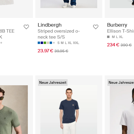
Burberry
Lindbergh
Ellison T-Shir
IB TEE
Striped oversized o-
K
neck tee S/S
M
L
XL
S
M
L
XL
XXL
234 €
390 €
23.97 €
39.95 €
Neue Jahreszeit
Neue Jahreszei