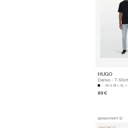
HUGO
Dariso - T-Shir
XS
S
M
L
XL
89 €
gesponsert