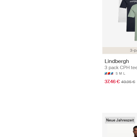
3-p
Lindbergh
3 pack CPH te
S
M
L
37.46 €
49.95 €
Neue Jahreszeit