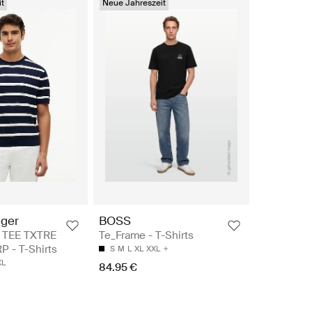
t
Neue Jahreszeit
iger
BOSS
 TEE TXTRE
Te_Frame - T-Shirts
 - T-Shirts
S
M
L
XL
XXL
XL
84.95 €