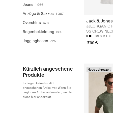
Jeans
1 966
Anzüge & Sakkos
1 097
Jack & Jones
Overshirts
678
JJEORGANIC R
SS CREW NEC
Regenbekleidung
580
XS
S
M
L
XL
Jogginghosen
725
17.99 €
Kürzlich angesehene
Neue Jahreszeit
Produkte
Es liegen keine kürzlich
angesehenen Artikel vor. Wenn Sie
beginnen Artikel aufzurufen, werden
diese hier angezeigt.