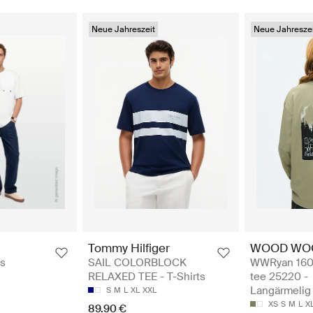
Neue Jahreszeit
Neue Jahreszei
Tommy Hilfiger
WOOD WO
ts
SAIL COLORBLOCK
WWRyan 16
RELAXED TEE - T-Shirts
tee 25220 -
Langärmelig
S
M
L
XL
XXL
XS
S
M
L
X
89.90 €