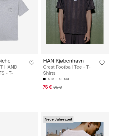
iche
HAN Kjøbenhavn
T HAND
Crest Football Tee - T-
S - T-
Shirts
S
M
L
XL
XXL
76 €
95 €
Neue Jahreszeit