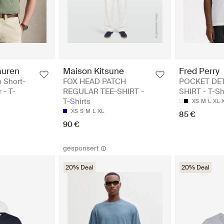
auren
Maison Kitsune
Fred Perry
n Short-
FOX HEAD PATCH
POCKET DET
 - T-
REGULAR TEE-SHIRT -
SHIRT - T-Sh
T-Shirts
XS
M
L
XL
XS
S
M
L
XL
85 €
90 €
gesponsert
20% Deal
20% Deal