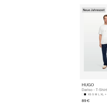
Neue Jahreszeit
HUGO
Dariso - T-Shir
XS
S
M
L
XL
89 €