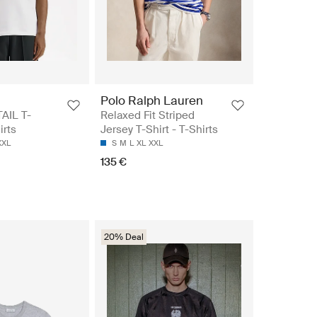
Polo Ralph Lauren
AIL T-
Relaxed Fit Striped
irts
Jersey T-Shirt - T-Shirts
XXL
S
M
L
XL
XXL
135 €
20% Deal