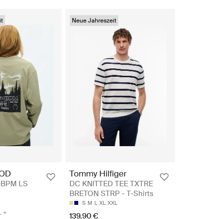
t
Neue Jahreszeit
OD
Tommy Hilfiger
0BPM LS
DC KNITTED TEE TXTRE
BRETON STRP - T-Shirts
S
M
L
XL
XXL
L
139.90 €