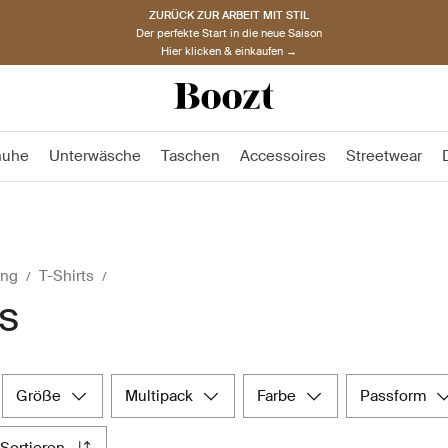
ZURÜCK ZUR ARBEIT MIT STIL
Der perfekte Start in die neue Saison
Hier klicken & einkaufen →
huhe
Unterwäsche
Taschen
Accessoires
Streetwear
ung
T-Shirts
ts
größe
multipack
farbe
passform