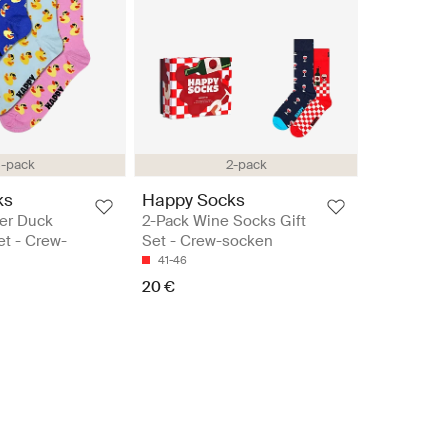
-pack
2-pack
ks
Happy Socks
er Duck
2-Pack Wine Socks Gift
et - Crew-
Set - Crew-socken
41-46
20 €