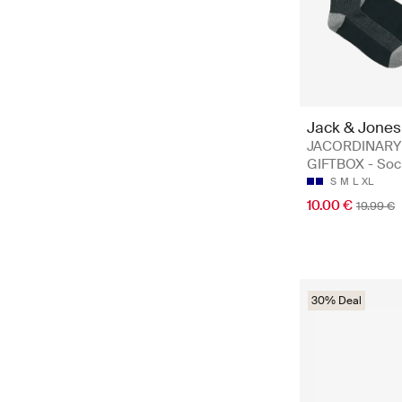
Jack & Jones
JACORDINARY
GIFTBOX - So
S
M
L
XL
10.00 €
19.99 €
30% Deal