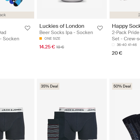
ack
Luckies of London
Happy Soc
Dad
Beer Socks Ipa - Socken
2-Pack Pride
 - Socken
Set - Crew-
ONE SIZE
36-40
41-46
14.25 €
19 €
20 €
35% Deal
50% Deal