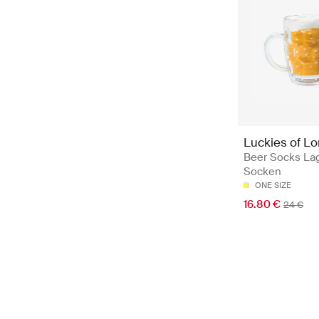
Luckies of L
Beer Socks Lag
Socken
ONE SIZE
16.80 €
24 €