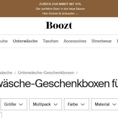
ZURÜCK ZUR ARBEIT MIT STIL
Der perfekte Start in die neue Saison
Hier klicken & einkaufen →
huhe
Unterwäsche
Taschen
Accessoires
Streetwear
wäsche
Unterwäsche-Geschenkboxen
wäsche-Geschenkboxen fü
größe
multipack
farbe
material