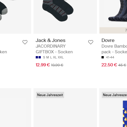
Jack & Jones
Dovre
JACORDINARY
Dovre Bambo
cken
GIFTBOX - Socken
pack - Sock
S
M
L
XL
XXL
41-44
12.99 €
22.50 €
19.99 €
45 €
Neue Jahreszeit
Neue Jahreszei