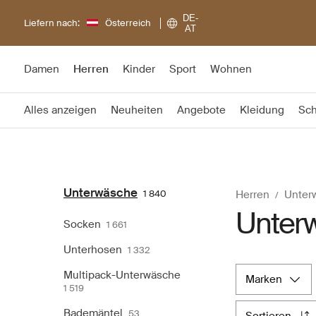
DE-
Liefern nach:
Österreich
AT
Damen
Herren
Kinder
Sport
Wohnen
Alles anzeigen
Neuheiten
Angebote
Kleidung
Sc
Unterwäsche
1 840
Herren
Unter
Unter
Socken
1 661
Unterhosen
1 332
Multipack-Unterwäsche
marken
1 519
Bademäntel
53