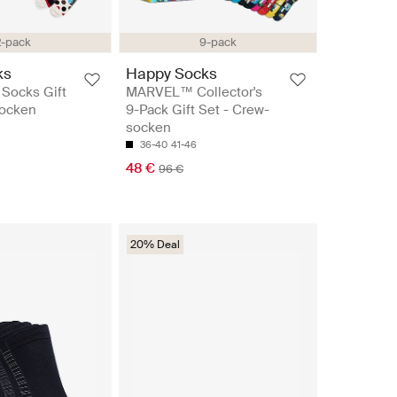
2-pack
9-pack
ks
Happy Socks
 Socks Gift
MARVEL™ Collector's
socken
9-Pack Gift Set - Crew-
socken
36-40
41-46
48 €
96 €
20% Deal