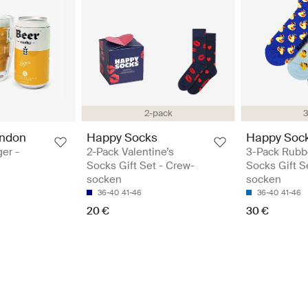
2-pack
3
ondon
Happy Socks
Happy Soc
er -
2-Pack Valentine’s
3-Pack Rubb
Socks Gift Set - Crew-
Socks Gift S
socken
socken
36-40
41-46
36-40
41-46
20 €
30 €