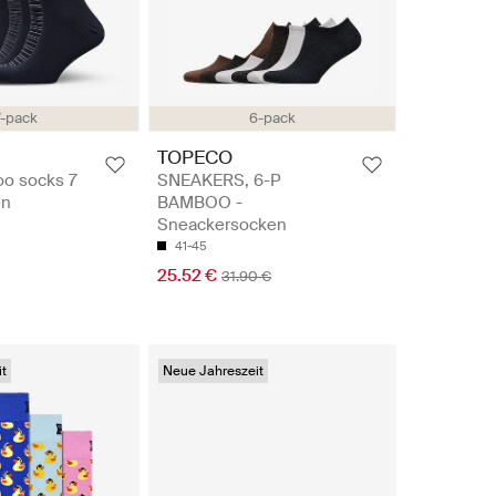
7-pack
6-pack
TOPECO
o socks 7
SNEAKERS, 6-P
en
BAMBOO -
Sneackersocken
41-45
25.52 €
31.90 €
t
Neue Jahreszeit