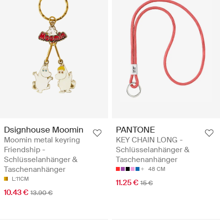
Dsignhouse Moomin
PANTONE
Moomin metal keyring
KEY CHAIN LONG -
Friendship -
Schlüsselanhänger &
Schlüsselanhänger &
Taschenanhänger
Taschenanhänger
48 CM
L:11CM
11.25 €
15 €
10.43 €
13.90 €