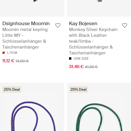
Dsignhouse Moomin
Kay Bojesen
Moomin metal keyring
Monkey Silver Keychain
Little MY -
with Black Leather
Schlüsselanhänger &
teak/limba -
Taschenanhänger
Schlüsselanhänger &
Taschenanhänger
L:11CM
ONE SIZE
11.12 €
13.90 €
31.46 €
41.95 €
25% Deal
25% Deal