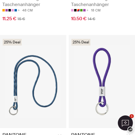
Taschenanhänger
Taschenanhänger
48 CM
18 CM
11.25 €
10.50 €
15 €
14 €
25% Deal
25% Deal
1
−
PANTONE
PANTONE