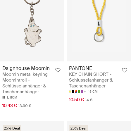
Dsignhouse Moomin
PANTONE
Moomin metal keyring
KEY CHAIN SHORT -
Moomintroll -
Schlüsselanhänger &
Schlüsselanhänger &
Taschenanhänger
Taschenanhänger
18 CM
L:11CM
10.50 €
14 €
10.43 €
13.90 €
25% Deal
25% Deal