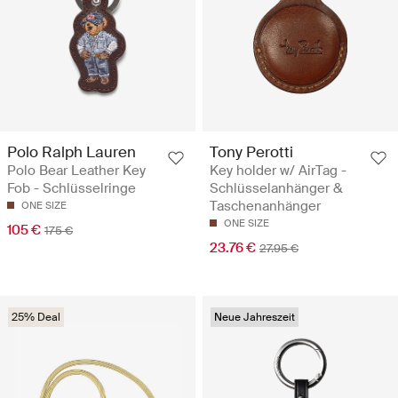
Polo Ralph Lauren
Tony Perotti
Polo Bear Leather Key
Key holder w/ AirTag -
Fob - Schlüsselringe
Schlüsselanhänger &
Taschenanhänger
ONE SIZE
ONE SIZE
105 €
175 €
23.76 €
27.95 €
25% Deal
Neue Jahreszeit