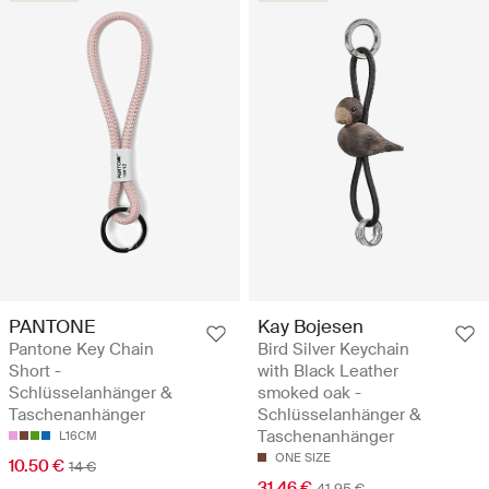
PANTONE
Kay Bojesen
Pantone Key Chain
Bird Silver Keychain
Short -
with Black Leather
Schlüsselanhänger &
smoked oak -
Taschenanhänger
Schlüsselanhänger &
Taschenanhänger
L16CM
ONE SIZE
10.50 €
14 €
31.46 €
41.95 €