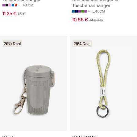
Taschenanhänger
48 CM
L:48CM
11.25 €
15 €
10.88 €
14.50 €
25% Deal
25% Deal