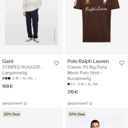
Gant
Polo Ralph Lauren
STRIPED RUGGER -
Classic Fit Big Pony
Langärmelig
Mesh Polo Shirt -
Kurzärmelig
S
M
L
XL
XXL
S
M
L
XL
XXL
159 €
215 €
gesponsert
gesponsert
20% Deal
20% Deal