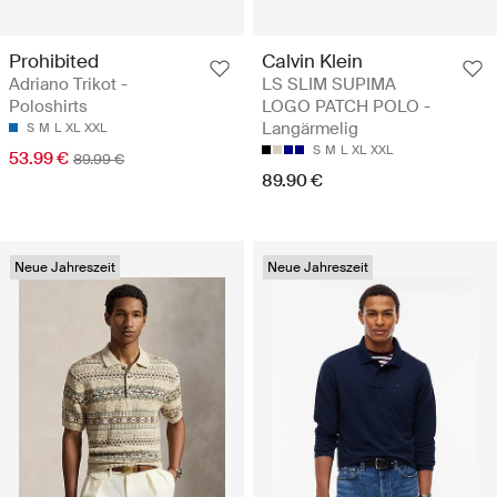
Prohibited
Calvin Klein
Adriano Trikot -
LS SLIM SUPIMA
Poloshirts
LOGO PATCH POLO -
Langärmelig
S
M
L
XL
XXL
S
M
L
XL
XXL
53.99 €
89.99 €
89.90 €
Neue Jahreszeit
Neue Jahreszeit