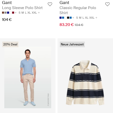
Gant
Gant
Long Sleeve Polo Shirt
Classic Regular Polo
Shirt
S
M
L
XL
XXL
S
M
L
XL
XXL
104 €
83.20 €
104 €
20% Deal
Neue Jahreszeit