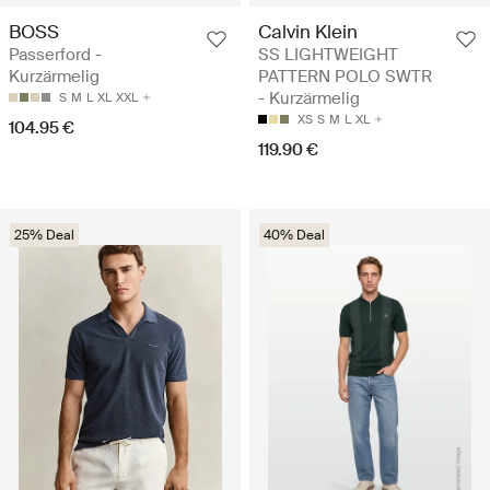
BOSS
Calvin Klein
Passerford -
SS LIGHTWEIGHT
Kurzärmelig
PATTERN POLO SWTR
- Kurzärmelig
S
M
L
XL
XXL
XS
S
M
L
XL
104.95 €
119.90 €
25% Deal
40% Deal