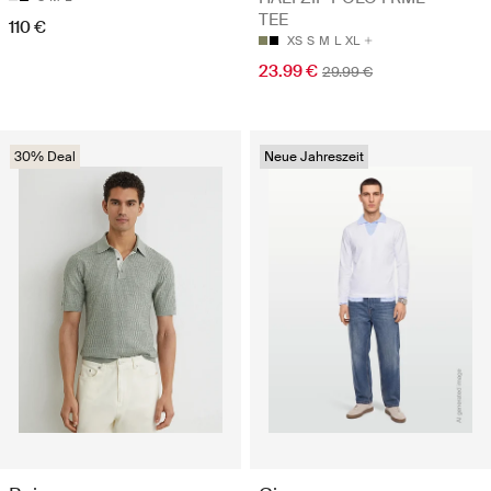
TEE
110 €
XS
S
M
L
XL
23.99 €
29.99 €
30% Deal
Neue Jahreszeit