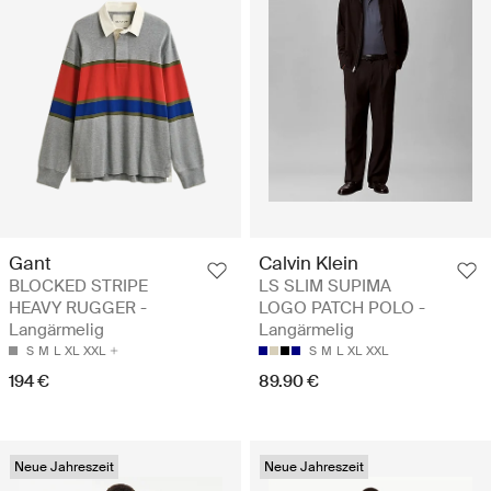
Gant
Calvin Klein
BLOCKED STRIPE
LS SLIM SUPIMA
HEAVY RUGGER -
LOGO PATCH POLO -
Langärmelig
Langärmelig
S
M
L
XL
XXL
S
M
L
XL
XXL
194 €
89.90 €
Neue Jahreszeit
Neue Jahreszeit