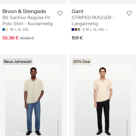
Bruun & Stengade
Gant
BS Santino Regular Fit
STRIPED RUGGER -
Polo Shirt - Kurzärmelig
Langärmelig
M
L
XL
XXL
S
M
L
XL
XXL
55.96 €
159 €
69.95 €
Neue Jahreszeit
30% Deal