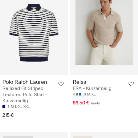
Polo Ralph Lauren
Reiss
Relaxed Fit Striped
ERA - Kurzärmelig
Textured Polo Shirt -
S
M
XL
Kurzärmelig
66.50 €
95 €
S
M
L
XL
XXL
215 €