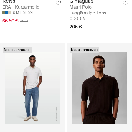
Reiss
Gimaguas
ERA - Kurzärmelig
Mauri Polo -
Langärmlige Tops
S
M
L
XL
XXL
XS
S
M
66.50 €
95 €
205 €
Neue Jahreszeit
Neue Jahreszeit