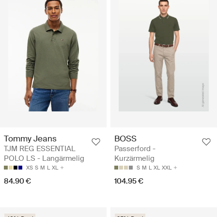
Tommy Jeans
BOSS
TJM REG ESSENTIAL
Passerford -
POLO LS - Langärmelig
Kurzärmelig
XS
S
M
L
XL
S
M
L
XL
XXL
84.90 €
104.95 €