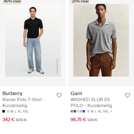
40% Deal
25% Deal
Burberry
Gant
Kieran Polo T-Shirt -
WASHED SLUB SS
Kurzärmelig
POLO - Kurzärmelig
S
M
L
XL
XXL
S
M
L
XL
XXL
342 €
96.75 €
570 €
129 €