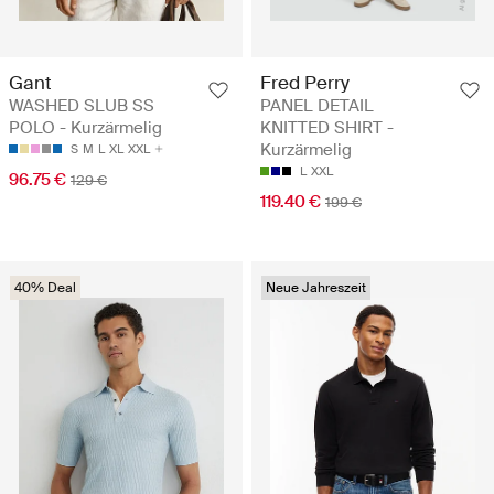
Gant
Fred Perry
WASHED SLUB SS
PANEL DETAIL
POLO - Kurzärmelig
KNITTED SHIRT -
Kurzärmelig
S
M
L
XL
XXL
L
XXL
96.75 €
129 €
119.40 €
199 €
40% Deal
Neue Jahreszeit