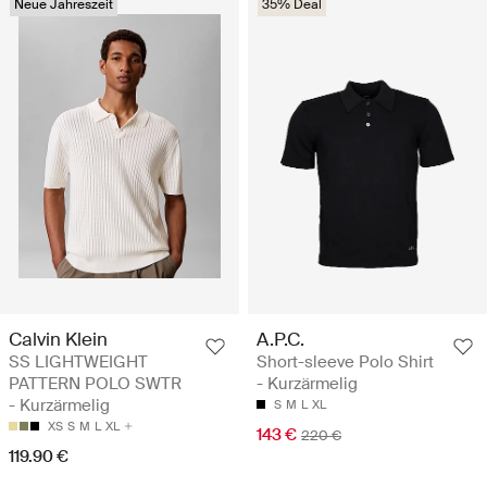
Neue Jahreszeit
35% Deal
Calvin Klein
A.P.C.
SS LIGHTWEIGHT
Short-sleeve Polo Shirt
PATTERN POLO SWTR
- Kurzärmelig
- Kurzärmelig
S
M
L
XL
XS
S
M
L
XL
143 €
220 €
119.90 €