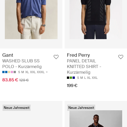
Gant
Fred Perry
WASHED SLUB SS
PANEL DETAIL
POLO - Kurzärmelig
KNITTED SHIRT -
Kurzärmelig
S
M
XL
XXL
XXXL
S
M
L
XL
XXL
83.85 €
129 €
199 €
Neue Jahreszeit
Neue Jahreszeit