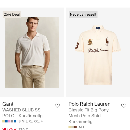
25% Deal
Neue Jahreszeit
Gant
Polo Ralph Lauren
WASHED SLUB SS
Classic Fit Big Pony
POLO - Kurzärmelig
Mesh Polo Shirt -
Kurzärmelig
S
M
L
XL
XXL
M
L
96.75 €
129 €