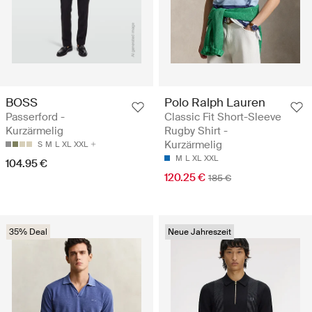
BOSS
Polo Ralph Lauren
Passerford -
Classic Fit Short-Sleeve
Kurzärmelig
Rugby Shirt -
Kurzärmelig
S
M
L
XL
XXL
M
L
XL
XXL
104.95 €
120.25 €
185 €
35% Deal
Neue Jahreszeit