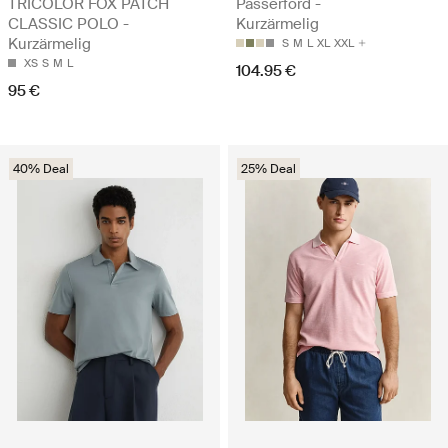
TRICOLOR FOX PATCH
Passerford -
CLASSIC POLO -
Kurzärmelig
Kurzärmelig
S
M
L
XL
XXL
XS
S
M
L
104.95 €
95 €
40% Deal
25% Deal