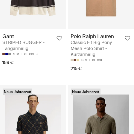
Gant
Polo Ralph Lauren
STRIPED RUGGER -
Classic Fit Big Pony
Langärmelig
Mesh Polo Shirt -
Kurzärmelig
S
M
L
XL
XXL
S
M
L
XL
XXL
159 €
215 €
Neue Jahreszeit
Neue Jahreszeit