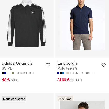
adidas Originals
Lindbergh
3S PL
Polo tee s/s
XS
S
M
L
XL
S
M
L
XL
XXL
48 €
31.99 €
60 €
39.99 €
Neue Jahreszeit
30% Deal