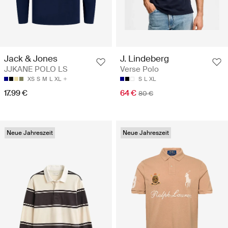
Jack & Jones
J. Lindeberg
JJKANE POLO LS
Verse Polo
XS
S
M
L
XL
S
L
XL
17.99 €
64 €
80 €
Neue Jahreszeit
Neue Jahreszeit