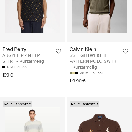
Fred Perry
Calvin Klein
ARGYLE PRINT FP
SS LIGHTWEIGHT
SHIRT - Kurzärmelig
PATTERN POLO SWTR
- Kurzärmelig
S
M
L
XL
XXL
XS
M
L
XL
XXL
139 €
119.90 €
Neue Jahreszeit
Neue Jahreszeit