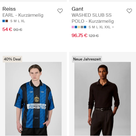
Reiss
Gant
EARL - Kurzärmelig
WASHED SLUB SS
POLO - Kurzärmelig
S
M
L
XL
S
M
L
XL
XXL
54 €
90 €
96.75 €
129 €
40% Deal
Neue Jahreszeit