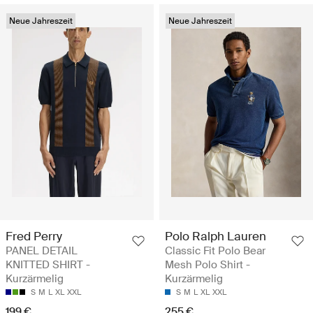
Neue Jahreszeit
Neue Jahreszeit
Fred Perry
Polo Ralph Lauren
PANEL DETAIL
Classic Fit Polo Bear
KNITTED SHIRT -
Mesh Polo Shirt -
Kurzärmelig
Kurzärmelig
S
M
L
XL
XXL
S
M
L
XL
XXL
199 €
255 €