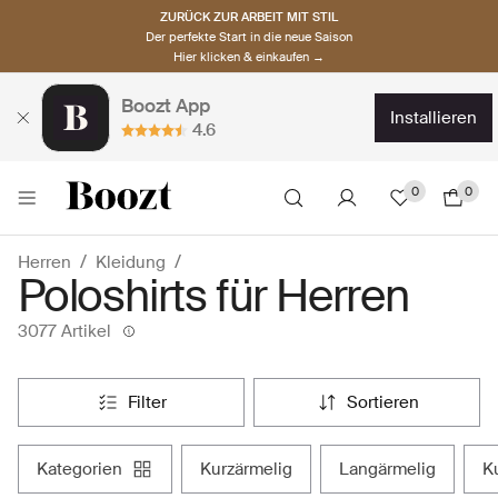
ZURÜCK ZUR ARBEIT MIT STIL
Der perfekte Start in die neue Saison
Hier klicken & einkaufen →
Boozt App
installieren
4.6
0
0
Herren
Kleidung
Poloshirts für Herren
3077 Artikel
filter
sortieren
kategorien
kurzärmelig
langärmelig