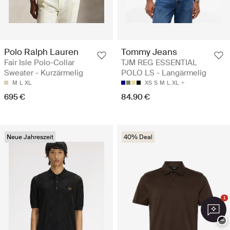
Polo Ralph Lauren
Tommy Jeans
Fair Isle Polo-Collar
TJM REG ESSENTIAL
Sweater - Kurzärmelig
POLO LS - Langärmelig
M
L
XL
XS
S
M
L
XL
695 €
84.90 €
Neue Jahreszeit
40% Deal
1
−