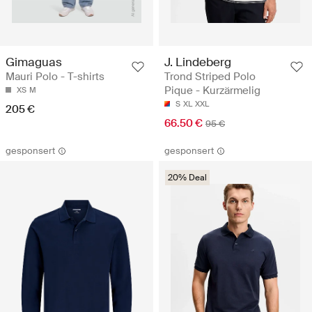
Gimaguas
J. Lindeberg
Mauri Polo - T-shirts
Trond Striped Polo
Pique - Kurzärmelig
XS
M
S
XL
XXL
205 €
66.50 €
95 €
gesponsert
gesponsert
20% Deal