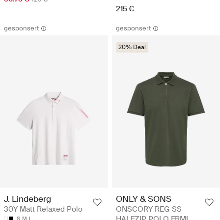
215 €
gesponsert
gesponsert
20% Deal
J. Lindeberg
ONLY & SONS
30Y Matt Relaxed Polo
ONSCORY REG SS
HALFZIP POLO FRML
S
M
L