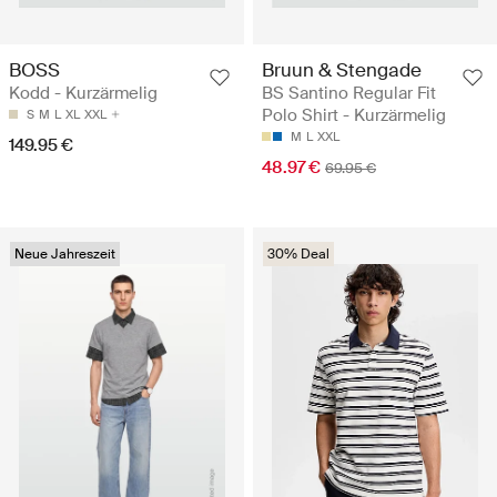
BOSS
Bruun & Stengade
Kodd - Kurzärmelig
BS Santino Regular Fit
Polo Shirt - Kurzärmelig
S
M
L
XL
XXL
M
L
XXL
149.95 €
48.97 €
69.95 €
Neue Jahreszeit
30% Deal