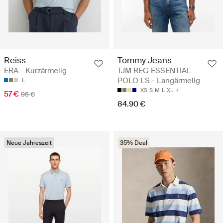
Reiss
Tommy Jeans
ERA - Kurzärmelig
TJM REG ESSENTIAL
POLO LS - Langärmelig
L
XS
S
M
L
XL
57 €
95 €
84.90 €
Neue Jahreszeit
35% Deal