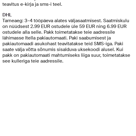
teavitus e-kirja ja sms-i teel.
DHL
Tarneaeg: 3–4 tööpäeva alates väljasaatmisest. Saatmiskulu
on nüüdsest 2.99 EUR ostudele üle 59 EUR ning 6.99 EUR
ostudele alla selle. Pakk toimetatakse teie aadressile
lähimasse Itella pakiautomaati. Paki saabumisest ja
pakiautomaadi asukohast teavitatakse teid SMS-iga. Paki
saate välja võtta sõnumis sisalduva uksekoodi alusel. Kui
pakk on pakiautomaati mahtumiseks liiga suur, toimetatakse
see kulleriga teie aadressile.