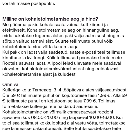
või lähimasse postipunkti.
Milline on kohaletoimetamise aeg ja hind?
Me püüame pakid kohale saata võimalikult kiiresti ja
efektiivselt. Kohaletoimetamise aeg on hinnanguline aeg,
mida hakatakse lugema alates paki väljasaatmisest ning mis
sõltub valitud tarneviisist. Suurte tellimuste puhul võib
kohaletoimetamine võtta kauem aega.
Kui pakk on laost välja saadetud, saate e-posti teel tellimuse
kinnituse ja kviitungi. Kõik tellimused pannakse teele meie
Rootsis asuvast laost. Allpool leiad ülevaate meie saadaval
olevatest kohaletoimetamisvõimalustest ning eeldatavast
kohaletoimetamise ajast ja kuludest.
Omniva
Kulleriga koju: Tarneaeg: 3–4 tööpäeva alates väljasaatmisest.
Üle 59 € tellimuste puhul on kojutoomise tasu 1,99 €. Alla 59
€ tellimuste puhul on kojutoomise tasu 7,99 €. Tellimus
toimetatakse kulleriga teie näidatud aadressile.
Kohaletoimetamine on võimalik esmaspäevast reedeni
ajavahemikus 08:00-20:00 ning laupäeval 10:00-16:00. Kui
te ei saa tellimust kokkulepitud ajal vastu võtta, toimetatakse
see lähimasse pakiautomaati. Selle kohta saadetakse teile