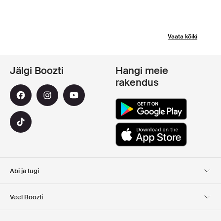
Vaata kõiki
Jälgi Boozti
Hangi meie
rakendus
Abi ja tugi
Klienditugi
Kohaletoimetamine
Veel Boozti
Tagastamine
Maksmine
Meist
Ametlik kupongi leht