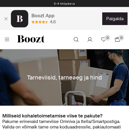
3-4 tööpäeva
Boozt App
paigalda
4.6
0
0
Tarneviisid, tarneaeg ja hind
Milliseid kohaletoimetamise viise te pakute?
Pakume erinevaid tarneviise Omniva ja Itella/Smartpostiga.
Valida on võimaik tarne oma koduaadressile, pakiautomaati