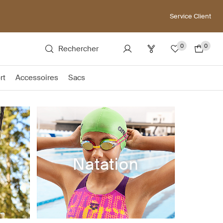
Service Client
0
0
Rechercher
rt
Accessoires
Sacs
Natation