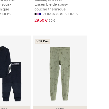
 sous-
Ensemble de sous-
mique
couche thermique
2
128
140
74-80
86-92
98-104
110-116
29.50 €
59 €
30% Deal
Laine
Laine