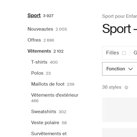
Sport
3 927
Sport pour Enfa
Sport 
Nouveautes
2 005
Offres
2 696
Vêtements
2 102
Filles
G
T-shirts
400
fonction
Polos
23
Maillots de foot
239
36 styles
Vêtements d'extérieur
466
Sweatshirts
302
Veste polaire
58
Survêtements et