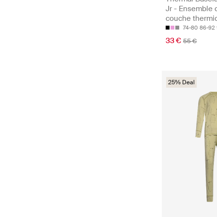
Jr - Ensemble 
couche thermi
74-80
86-92
33 €
55 €
25% Deal