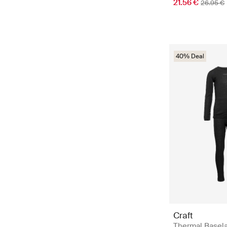
21.56 €
26.95 €
40% Deal
Craft
Thermal Basela