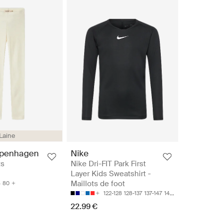
Laine
penhagen
Nike
ts
Nike Dri-FIT Park First
Layer Kids Sweatshirt -
Maillots de foot
4
80
122-128
128-137
137-147
147-158
158-170
22.99 €