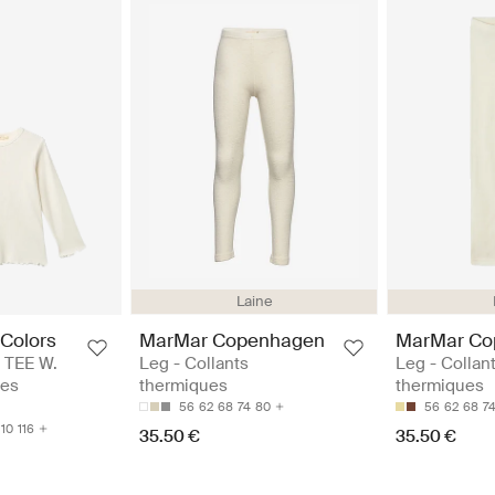
Laine
Colors
MarMar Copenhagen
MarMar Co
 TEE W.
Leg - Collants
Leg - Collan
hes
thermiques
thermiques
56
62
68
74
80
56
62
68
7
110
116
35.50 €
35.50 €