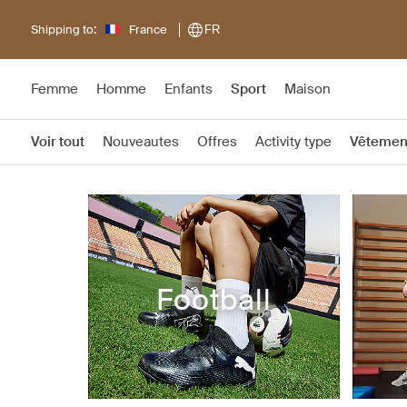
Shipping to:
France
FR
Femme
Homme
Enfants
Sport
Maison
Voir tout
Nouveautes
Offres
Activity type
Vêtemen
Football