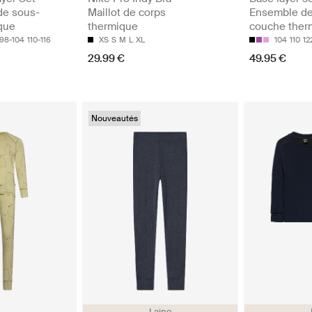
de sous-
Maillot de corps
Ensemble de
que
thermique
couche ther
98-104
110-116
XS
S
M
L
XL
104
110
12
29.99 €
49.95 €
Nouveautés
Laine