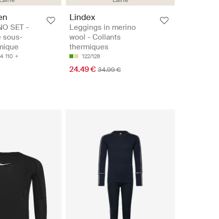
en
Lindex
NO SET -
Leggings in merino
 sous-
wool - Collants
mique
thermiques
04
110
122/128
24.49 €
34.99 €