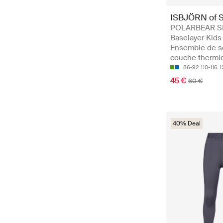
ISBJÖRN of 
POLARBEAR S
Baselayer Kids 
Ensemble de s
couche thermi
86-92
110-116
1
45 €
60 €
40% Deal