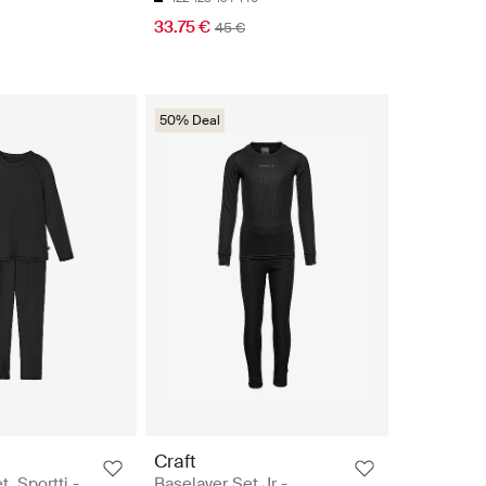
33.75 €
45 €
50% Deal
Craft
t, Sportti -
Baselayer Set Jr -