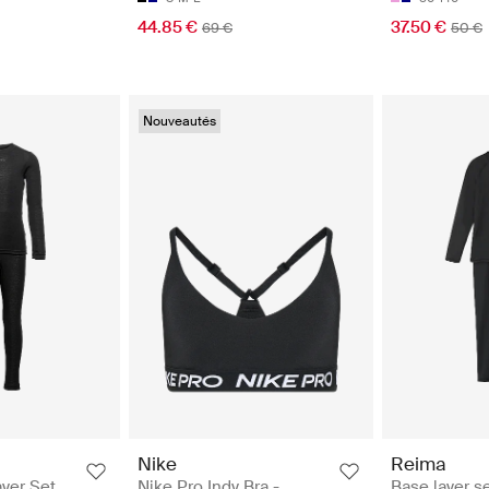
44.85 €
37.50 €
69 €
50 €
Nouveautés
Nike
Reima
yer Set
Nike Pro Indy Bra -
Base layer se