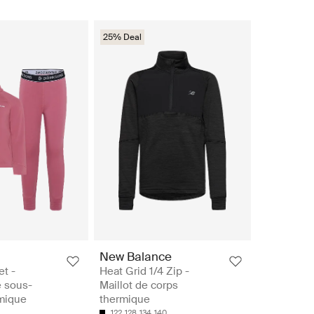
25% Deal
New Balance
et -
Heat Grid 1/4 Zip -
 sous-
Maillot de corps
mique
thermique
122
128
134
140