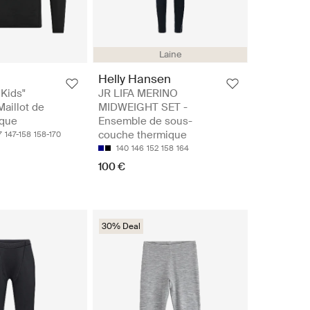
Laine
Helly Hansen
 Kids"
JR LIFA MERINO
Maillot de
MIDWEIGHT SET -
ique
Ensemble de sous-
couche thermique
7
147-158
158-170
140
146
152
158
164
100 €
30% Deal