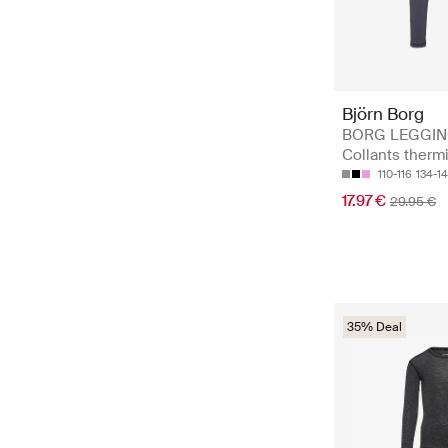
Björn Borg
BORG LEGGIN
Collants therm
110-116
134-1
17.97 €
29.95 €
35% Deal