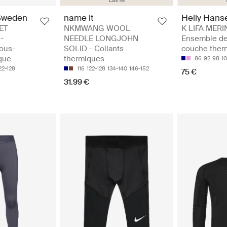
Sweden
name it
Helly Hans
ET
NKMWANG WOOL
K LIFA MERI
-
NEEDLE LONGJOHN
Ensemble de
ous-
SOLID - Collants
couche ther
que
thermiques
86
92
98
1
22-128
116
122-128
134-140
146-152
75 €
31.99 €