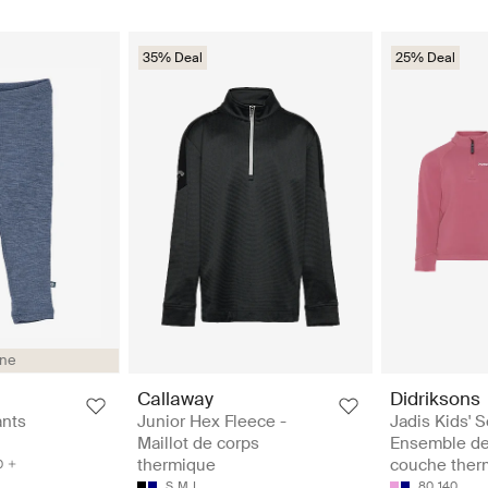
35% Deal
25% Deal
ine
Callaway
Didriksons
ants
Junior Hex Fleece -
Jadis Kids' S
Maillot de corps
Ensemble de
thermique
couche ther
0
S
M
L
80
140