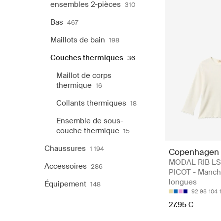
ensembles 2-pièces
310
Bas
467
Maillots de bain
198
Couches thermiques
36
Maillot de corps
thermique
16
Collants thermiques
18
Ensemble de sous-
couche thermique
15
Chaussures
1 194
Copenhagen 
MODAL RIB LS
Accessoires
286
PICOT - Manc
longues
Équipement
148
92
98
104
27.95 €