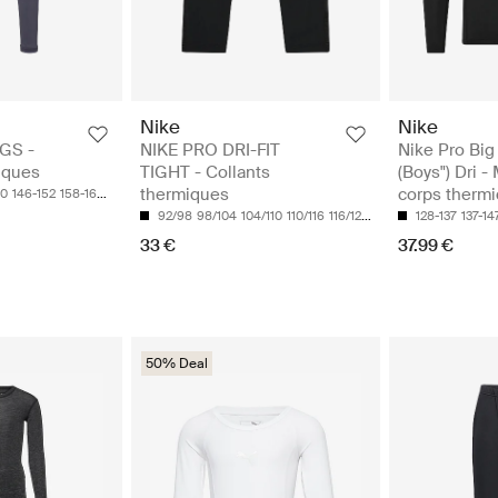
Nike
Nike
GS -
NIKE PRO DRI-FIT
Nike Pro Big
iques
TIGHT - Collants
(Boys") Dri - 
thermiques
corps therm
40
146-152
158-164
170
92/98
98/104
104/110
110/116
116/122
128-137
137-14
33 €
37.99 €
50% Deal