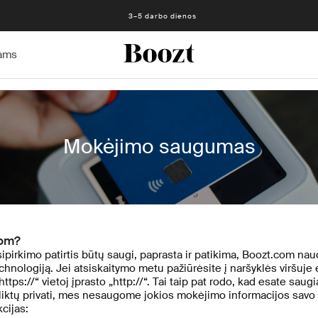
3–5 darbo dienos
ams
Mokėjimo saugumas
com?
psipirkimo patirtis būtų saugi, paprasta ir patikima, Boozt.com n
nologiją. Jei atsiskaitymo metu pažiūrėsite į naršyklės viršuje 
https://“ vietoj įprasto „http://“. Tai taip pat rodo, kad esate sa
ja liktų privati, mes nesaugome jokios mokėjimo informacijos sa
cijas: