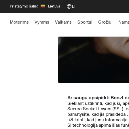
Pristatymo šalis:
Lietuva
LT
Moterims
Vyrams
Vaikams
Sportui
Grožiui
Nam
← Atgal
Ar saugu apsipirkti Boozt.
Siekiant užtikrinti, kad jūsų a
Secure Socket Layers (SSL) tech
pamatysite, kad jis prasideda „
užtikrinti, kad jūsų informaci
Ši technologija apima šias funk