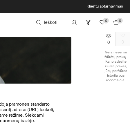
Klientų aptarnavimas
0
0
Ieškoti
0
0
Nėra neseniai
žiūrėtų prekių.
Kai pradėsite
žiūrėti prekes,
jūsų peržiūros
istorija bus
rodoma čia.
audoja pramonės standarto
esantį adreso (URL) laukelį,
ugiame režime. Siekdami
vo duomenų bazėje.