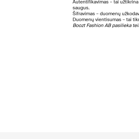
Autentifikavimas – tai užtikrin
saugus.
Šifravimas – duomenų užkodavim
Duomenų vientisumas – tai tikr
Boozt Fashion AB pasilieka tei