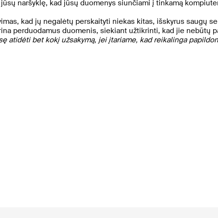
a jūsų naršyklę, kad jūsų duomenys siunčiami į tinkamą kompiuteri
as, kad jų negalėtų perskaityti niekas kitas, išskyrus saugų ser
ina perduodamus duomenis, siekiant užtikrinti, kad jie nebūtų pa
sę atidėti bet kokį užsakymą, jei įtariame, kad reikalinga papil