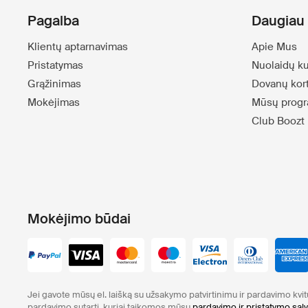
Pagalba
Daugiau 
Klientų aptarnavimas
Apie Mus
Pristatymas
Nuolaidų k
Grąžinimas
Dovanų kor
Mokėjimas
Mūsų progr
Club Boozt
Mokėjimo būdai
Jei gavote mūsų el. laišką su užsakymo patvirtinimu ir pardavimo kvi
pardavimo sutartį, kuriai taikomos mūsų
pardavimo ir pristatymo sąl