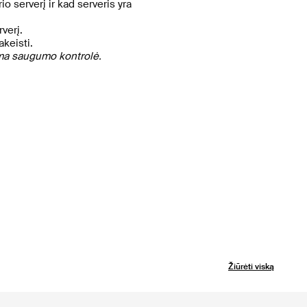
o serverį ir kad serveris yra
verį.
keisti.
doma saugumo kontrolė.
Žiūrėti viską