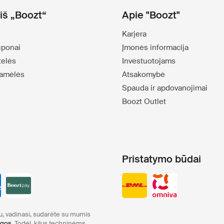
iš „Boozt“
Apie "Boozt"
Karjera
uponai
Įmonės informacija
telės
Investuotojams
amėlės
Atsakomybė
Spauda ir apdovanojimai
Boozt Outlet
Pristatymo būdai
tu, vadinasi, sudarėte su mumis
ygos
. Todėl, kilus techninėms