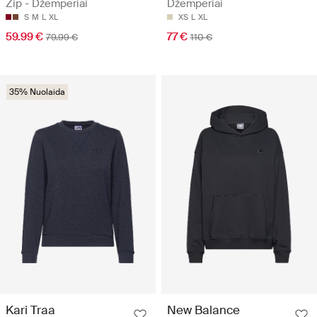
Zip - Džemperiai
Džemperiai
S
M
L
XL
XS
L
XL
59.99 €
77 €
79.99 €
110 €
35% Nuolaida
Kari Traa
New Balance