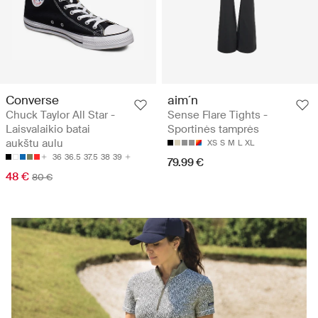
Converse
aim´n
Chuck Taylor All Star -
Sense Flare Tights -
Laisvalaikio batai
Sportinės tamprės
aukštu aulu
XS
S
M
L
XL
36
36.5
37.5
38
39
79.99 €
48 €
80 €