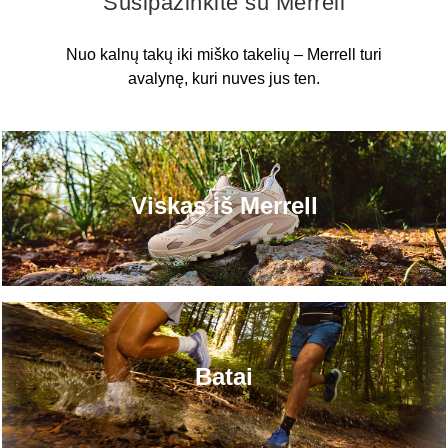
Susipažinkite su Merrell
Nuo kalnų takų iki miško takelių – Merrell turi
avalynę, kuri nuves jus ten.
Viskas iš Merrell
Batai