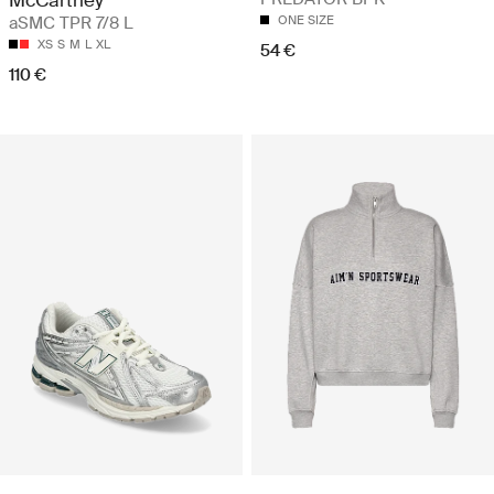
McCartney
aSMC TPR 7/8 L
ONE SIZE
XS
S
M
L
XL
54 €
110 €