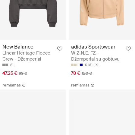
New Balance
adidas Sportswear
Linear Heritage Fleece
W Z.N.E. FZ -
Crew - Džemperiai
Džemperiai su gobtuvu
S
L
S
M
L
XL
47.25 €
78 €
63 €
120 €
remiamas
remiamas