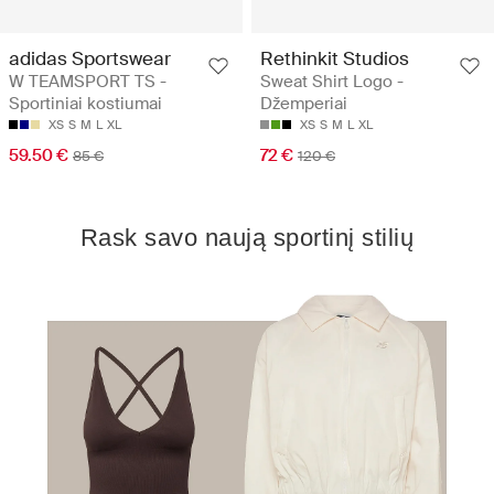
adidas Sportswear
Rethinkit Studios
W TEAMSPORT TS -
Sweat Shirt Logo -
Sportiniai kostiumai
Džemperiai
XS
S
M
L
XL
XS
S
M
L
XL
59.50 €
72 €
85 €
120 €
Rask savo naują sportinį stilių