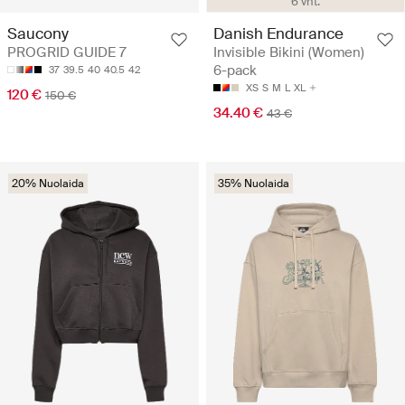
6 vnt.
Saucony
Danish Endurance
PROGRID GUIDE 7
Invisible Bikini (Women)
6-pack
37
39.5
40
40.5
42
XS
S
M
L
XL
120 €
150 €
34.40 €
43 €
20% Nuolaida
35% Nuolaida