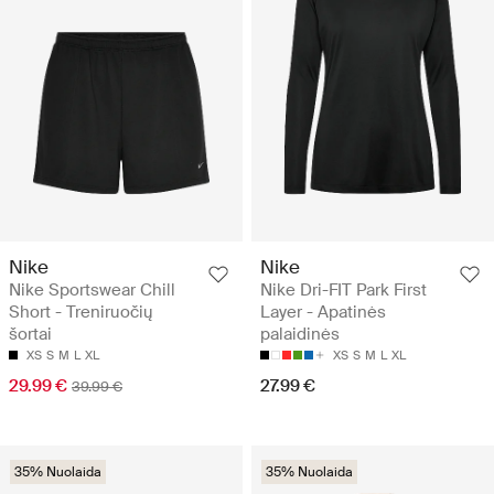
Nike
Nike
Nike Sportswear Chill
Nike Dri-FIT Park First
Short - Treniruočių
Layer - Apatinės
šortai
palaidinės
XS
S
M
L
XL
XS
S
M
L
XL
29.99 €
27.99 €
39.99 €
35% Nuolaida
35% Nuolaida