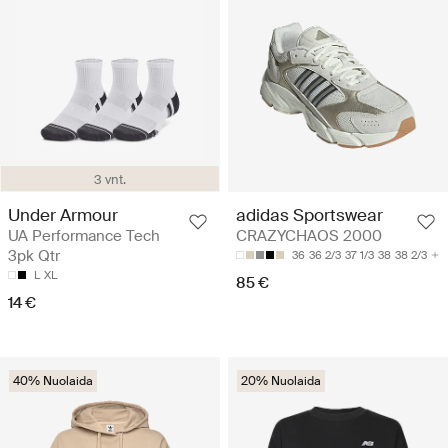
3 vnt.
Under Armour
adidas Sportswear
UA Performance Tech
CRAZYCHAOS 2000
3pk Qtr
36
36 2/3
37 1/3
38
38 2/3
L
XL
85 €
14 €
40% Nuolaida
20% Nuolaida