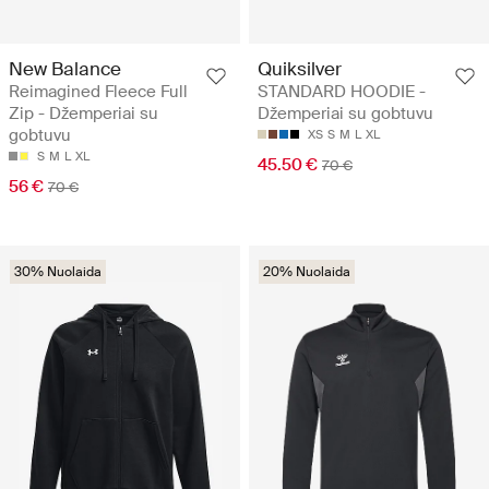
New Balance
Quiksilver
Reimagined Fleece Full
STANDARD HOODIE -
Zip - Džemperiai su
Džemperiai su gobtuvu
gobtuvu
XS
S
M
L
XL
S
M
L
XL
45.50 €
70 €
56 €
70 €
30% Nuolaida
20% Nuolaida