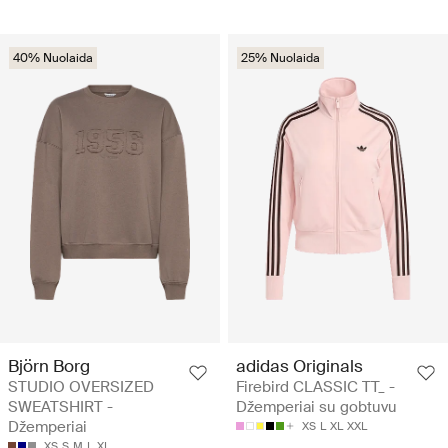
40% Nuolaida
25% Nuolaida
Björn Borg
adidas Originals
STUDIO OVERSIZED
Firebird CLASSIC TT_ -
SWEATSHIRT -
Džemperiai su gobtuvu
Džemperiai
XS
L
XL
XXL
XS
S
M
L
XL