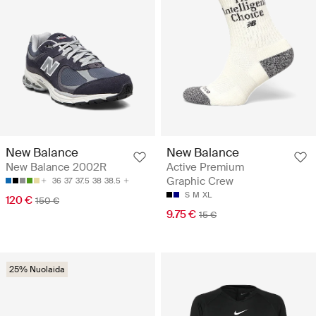
New Balance
New Balance
New Balance 2002R
Active Premium
Graphic Crew
36
37
37.5
38
38.5
S
M
XL
120 €
150 €
9.75 €
15 €
25% Nuolaida