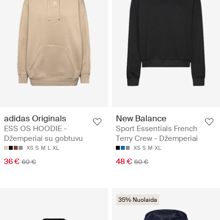
adidas Originals
New Balance
ESS OS HOODIE -
Sport Essentials French
Džemperiai su gobtuvu
Terry Crew - Džemperiai
XS
S
M
L
XL
XS
S
M
XL
36 €
48 €
60 €
60 €
35% Nuolaida