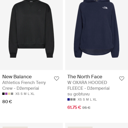
New Balance
The North Face
Athletics French Terry
W OXARA HOODED
Crew - Džemperiai
FLEECE - Džemperiai
su gobtuvu
XS
S
M
L
XL
XS
S
M
L
XL
80 €
61.75 €
95 €