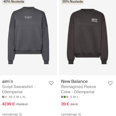
40% Nuolaida
35% Nuolaida
aim´n
New Balance
Script Sweatshirt -
Reimagined Fleece
Džemperiai
Crew - Džemperiai
XS
S
M
L
XL
S
M
L
47.99 €
39 €
79.99 €
60 €
remiamas
remiamas