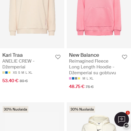
Kari Traa
New Balance
ANELIE CREW -
Reimagined Fleece
Džemperiai
Long Length Hoodie -
Džemperiai su gobtuvu
XS
S
M
L
XL
M
L
XL
53.40 €
89 €
48.75 €
75 €
30% Nuolaida
30% Nuolaida
1
−