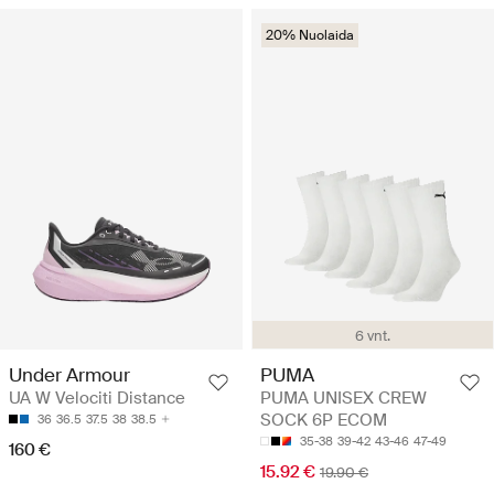
20% Nuolaida
6 vnt.
Under Armour
PUMA
UA W Velociti Distance
PUMA UNISEX CREW
SOCK 6P ECOM
36
36.5
37.5
38
38.5
35-38
39-42
43-46
47-49
160 €
15.92 €
19.90 €