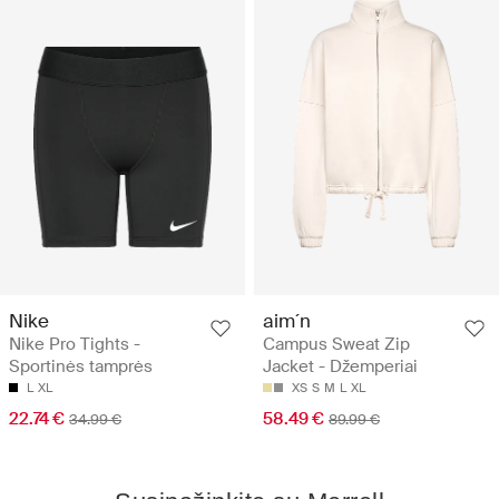
Nike
aim´n
Nike Pro Tights -
Campus Sweat Zip
Sportinės tamprės
Jacket - Džemperiai
L
XL
XS
S
M
L
XL
22.74 €
58.49 €
34.99 €
89.99 €