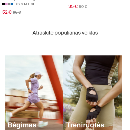
XS
S
M
L
XL
35 €
50 €
52 €
65 €
Atraskite populiarias veiklas
Bėgimas
Treniruotės