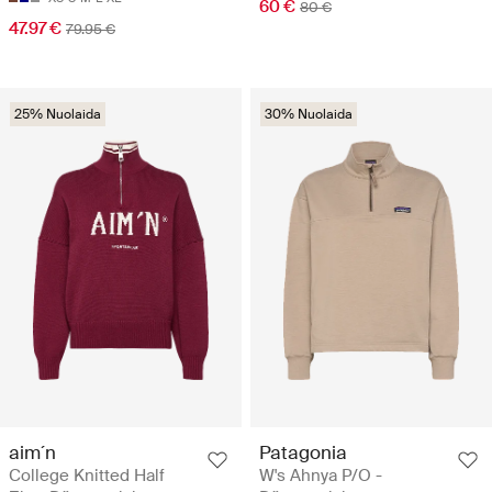
60 €
80 €
47.97 €
79.95 €
25% Nuolaida
30% Nuolaida
aim´n
Patagonia
College Knitted Half
W's Ahnya P/O -