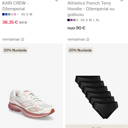
KARI CREW -
Athletics French Terry
Džemperiai
Hoodie - Džemperiai su
gobtuvu
XS
S
M
XS
S
M
L
XL
38.35 €
59 €
nuo 90 €
remiamas
remiamas
20% Nuolaida
20% Nuolaida