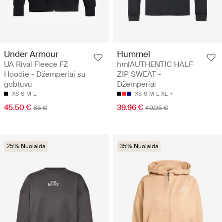
Under Armour
Hummel
UA Rival Fleece FZ
hmlAUTHENTIC HALF
Hoodie - Džemperiai su
ZIP SWEAT -
gobtuvu
Džemperiai
XS
S
M
L
XS
S
M
L
XL
45.50 €
39.96 €
65 €
49.95 €
25% Nuolaida
35% Nuolaida