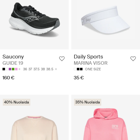
Saucony
Daily Sports
GUIDE 19
MARINA VISOR
36
37
37.5
38
38.5
ONE SIZE
160 €
35 €
40% Nuolaida
35% Nuolaida