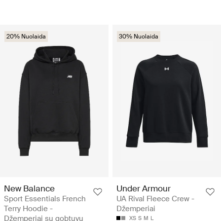
20% Nuolaida
30% Nuolaida
New Balance
Under Armour
Sport Essentials French
UA Rival Fleece Crew -
Terry Hoodie -
Džemperiai
Džemperiai su gobtuvu
XS
S
M
L