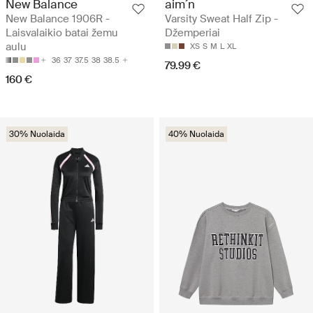
New Balance
aim´n
New Balance 1906R -
Varsity Sweat Half Zip -
Laisvalaikio batai žemu
Džemperiai
aulu
XS
S
M
L
XL
36
37
37.5
38
38.5
79.99 €
160 €
30% Nuolaida
40% Nuolaida