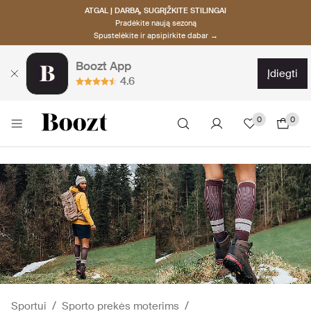
ATGAL Į DARBĄ, SUGRĮŽKITE STILINGAI
Pradėkite naują sezoną
Spustelėkite ir apsipirkite dabar →
Boozt App
įdiegti
4.6
0
0
Sportui
Sporto prekės moterims