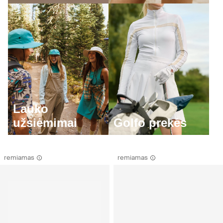
Lauko
užsiėmimai
Golfo prekės
remiamas
remiamas