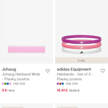
3 vnt.
Johaug
adidas Equipment
Johaug Hairband Wide
Hairbands - Set of 3 -
- Plaukų juostos
Plaukų juostos
ONE SIZE
ONE SIZE
9 €
14.41 €
15 €
16.95 €