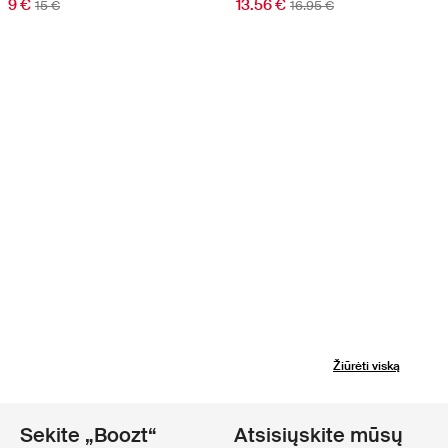
9 €
13.56 €
15 €
16.95 €
Žiūrėti viską
Sekite „Boozt“
Atsisiųskite mūsų