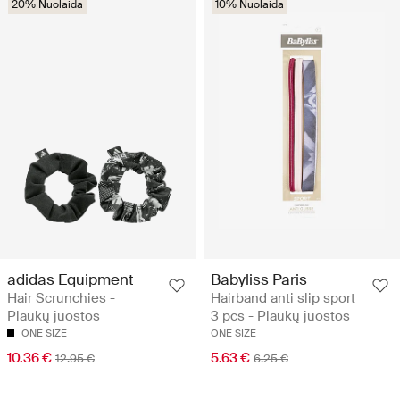
20% Nuolaida
10% Nuolaida
adidas Equipment
Babyliss Paris
Hair Scrunchies -
Hairband anti slip sport
Plaukų juostos
3 pcs - Plaukų juostos
ONE SIZE
ONE SIZE
10.36 €
5.63 €
12.95 €
6.25 €