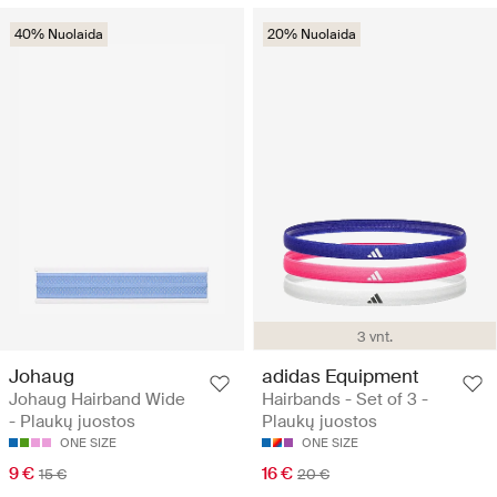
40% Nuolaida
20% Nuolaida
3 vnt.
Johaug
adidas Equipment
Johaug Hairband Wide
Hairbands - Set of 3 -
- Plaukų juostos
Plaukų juostos
ONE SIZE
ONE SIZE
9 €
16 €
15 €
20 €