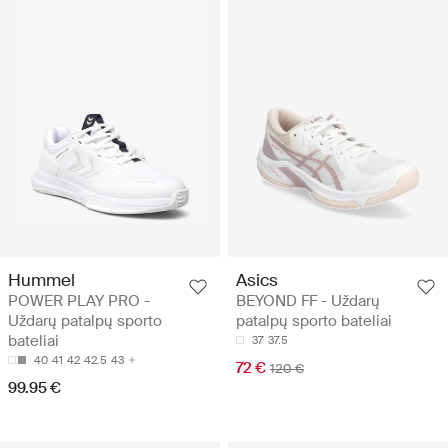
Hummel
Asics
POWER PLAY PRO -
BEYOND FF - Uždarų
Uždarų patalpų sporto
patalpų sporto bateliai
bateliai
37
37.5
40
41
42
42.5
43
72 €
120 €
99.95 €