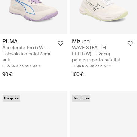
PUMA
Mizuno
Accelerate Pro 5 W+ -
WAVE STEALTH
Laisvalaikio batai žemu
ELITE(W) - Uždarų
aulu
patalpų sporto bateliai
37
37.5
38
38.5
39
36.5
37
38
38.5
39
90 €
160 €
Naujiena
Naujiena