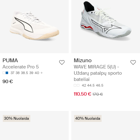
Mizuno
PUMA
WAVE MIRAGE 5(U) -
Accelerate Pro 5
Uždarų patalpų sporto
37
38
38.5
39
40
bateliai
90 €
42
44.5
46.5
110.50 €
170 €
30% Nuolaida
40% Nuolaida