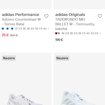
adidas Performance
adidas Originals
Adizero Counterblast W
TAEKWONDO MEI
- Teniso Batai
BALLET W - Treniruočių
bateliai
37 1/3
38
38 2/3
39 1/3
40
36 2/3
38 2/3
39 1/3
40
40 2/3
75 €
150 €
114 €
Naujiena
Naujiena