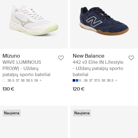
Mizuno
New Balance
WAVE LUMINOUS
442 v3 Elite IN Lifestyle
PRO(W) - Uždarų
- Uždarų patalpų sporto
patalpų sporto bateliai
bateliai
36.5
37
38
38.5
39
36
37
37.5
38
38.5
130 €
120 €
Naujiena
Naujiena