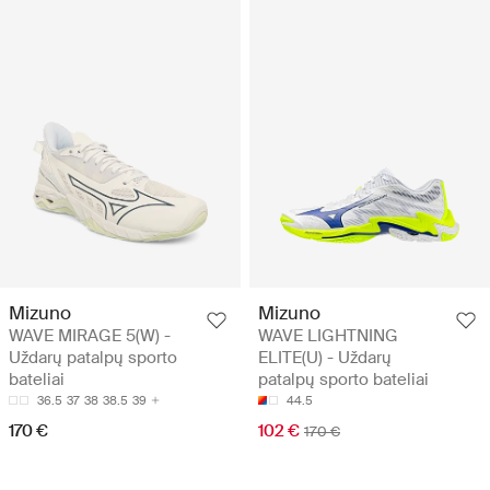
Mizuno
Mizuno
WAVE MIRAGE 5(W) -
WAVE LIGHTNING
Uždarų patalpų sporto
ELITE(U) - Uždarų
bateliai
patalpų sporto bateliai
36.5
37
38
38.5
39
44.5
170 €
102 €
170 €