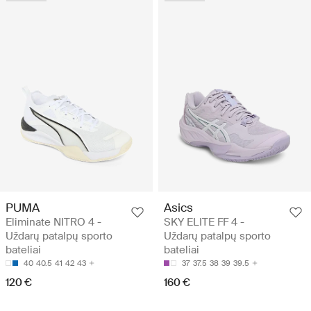
PUMA
Asics
Eliminate NITRO 4 -
SKY ELITE FF 4 -
Uždarų patalpų sporto
Uždarų patalpų sporto
bateliai
bateliai
40
40.5
41
42
43
37
37.5
38
39
39.5
120 €
160 €