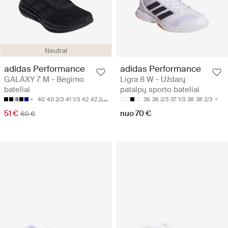
Neutral
adidas Performance
adidas Performance
GALAXY 7 M - Bėgimo
Ligra 8 W - Uždarų
bateliai
patalpų sporto bateliai
40
40 2/3
41 1/3
42
42 2/3
36
36 2/3
37 1/3
38
38 2/3
51 €
nuo 70 €
60 €