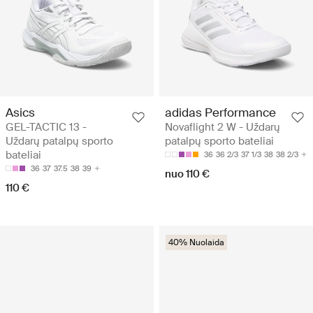
Asics
adidas Performance
GEL-TACTIC 13 -
Novaflight 2 W - Uždarų
Uždarų patalpų sporto
patalpų sporto bateliai
bateliai
36
36 2/3
37 1/3
38
38 2/3
36
37
37.5
38
39
nuo 110 €
110 €
40% Nuolaida