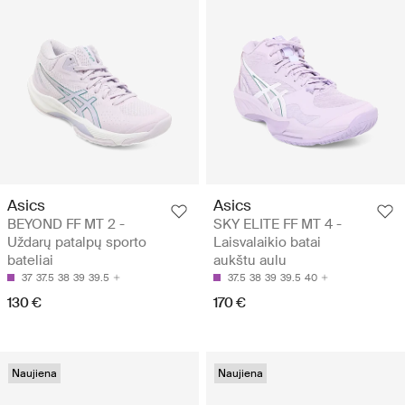
Asics
Asics
BEYOND FF MT 2 -
SKY ELITE FF MT 4 -
Uždarų patalpų sporto
Laisvalaikio batai
bateliai
aukštu aulu
37
37.5
38
39
39.5
37.5
38
39
39.5
40
130 €
170 €
Naujiena
Naujiena