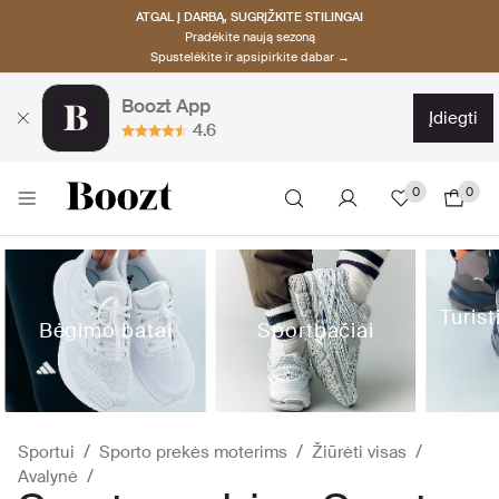
ATGAL Į DARBĄ, SUGRĮŽKITE STILINGAI
Pradėkite naują sezoną
Spustelėkite ir apsipirkite dabar →
Boozt App
įdiegti
4.6
0
0
Turist
Bėgimo batai
Sportbačiai
Sportui
Sporto prekės moterims
Žiūrėti visas
Avalynė