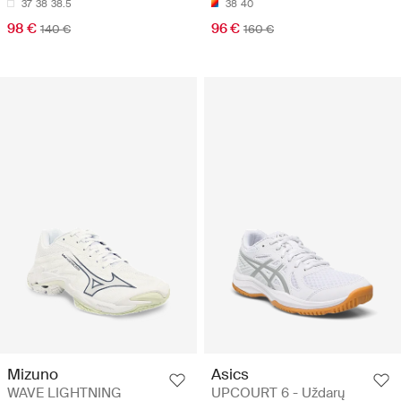
37
38
38.5
38
40
98 €
96 €
140 €
160 €
Mizuno
Asics
WAVE LIGHTNING
UPCOURT 6 - Uždarų