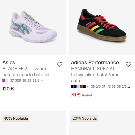
Asics
adidas Performance
BLADE FF 2 - Uždarų
HANDBALL SPEZIAL -
patalpų sporto bateliai
Laisvalaikio batai žemu
aulu
37
37.5
38
39
39.5
36 2/3
37 1/3
38
38 2/3
39 1
120 €
78 €
130 €
40% Nuolaida
20% Nuolaida