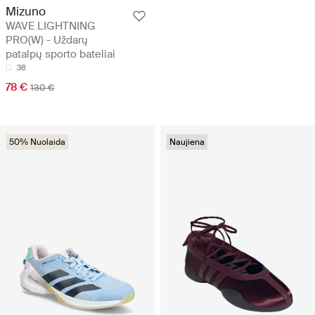
Mizuno
WAVE LIGHTNING
PRO(W) - Uždarų
patalpų sporto bateliai
38
78 €
130 €
50% Nuolaida
Naujiena