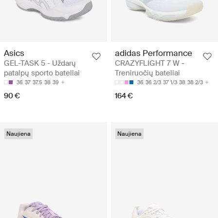
Asics
adidas Performance
GEL-TASK 5 - Uždarų
CRAZYFLIGHT 7 W -
patalpų sporto bateliai
Treniruočių bateliai
36
37
37.5
38
39
36
36 2/3
37 1/3
38
38 2/3
90 €
164 €
Naujiena
Naujiena