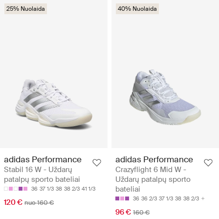
25% Nuolaida
40% Nuolaida
adidas Performance
adidas Performance
Stabil 16 W - Uždarų
Crazyflight 6 Mid W -
patalpų sporto bateliai
Uždarų patalpų sporto
bateliai
36
37 1/3
38
38 2/3
41 1/3
36
36 2/3
37 1/3
38
38 2/3
120 €
nuo 160 €
96 €
160 €