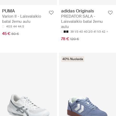
PUMA
adidas Originals
Varion II - Laisvalaikio
PREDATOR SALA -
batai žemu aulu
Laisvalaikio batai žemu
aulu
40.5
44
44.5
39 1/3
40
40 2/3
41 1/3
42
45 €
60 €
78 €
120 €
40% Nuolaida