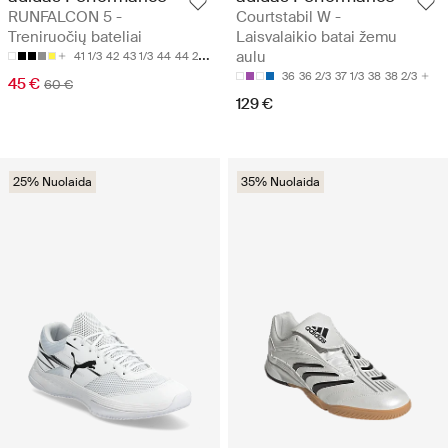
RUNFALCON 5 -
Courtstabil W -
Treniruočių bateliai
Laisvalaikio batai žemu
aulu
41 1/3
42
43 1/3
44
44 2/3
36
36 2/3
37 1/3
38
38 2/3
45 €
60 €
129 €
25% Nuolaida
35% Nuolaida