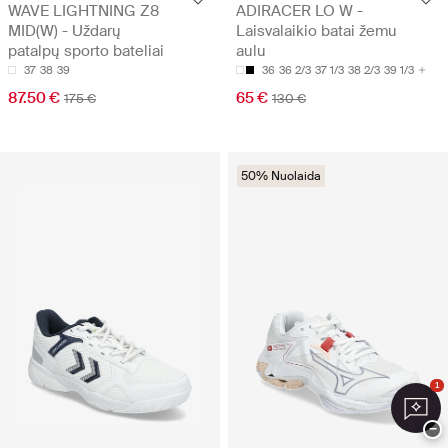
WAVE LIGHTNING Z8
ADIRACER LO W -
MID(W) - Uždarų
Laisvalaikio batai žemu
patalpų sporto bateliai
aulu
37
38
39
36
36 2/3
37 1/3
38 2/3
39 1/3
87.50 €
65 €
175 €
130 €
50% Nuolaida
1
−