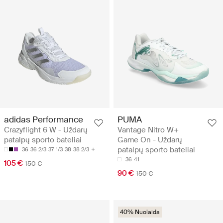
adidas Performance
PUMA
Crazyflight 6 W - Uždarų
Vantage Nitro W+
patalpų sporto bateliai
Game On - Uždarų
patalpų sporto bateliai
36
36 2/3
37 1/3
38
38 2/3
36
41
105 €
150 €
90 €
150 €
40% Nuolaida