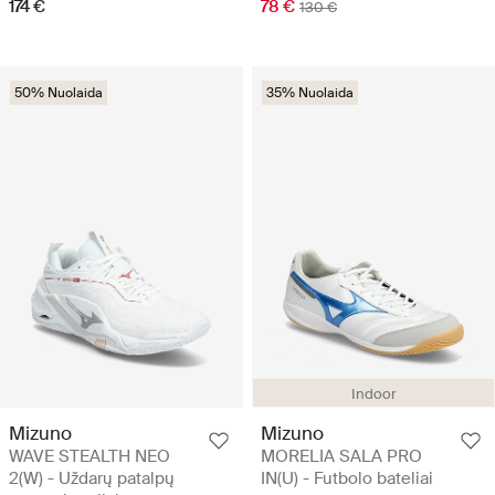
174 €
78 €
130 €
50% Nuolaida
35% Nuolaida
Indoor
Mizuno
Mizuno
WAVE STEALTH NEO
MORELIA SALA PRO
2(W) - Uždarų patalpų
IN(U) - Futbolo bateliai