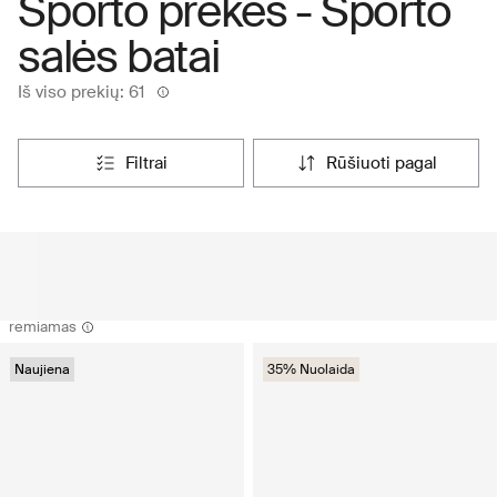
Sporto prekės - Sporto
salės batai
Iš viso prekių: 61
filtrai
rūšiuoti pagal
remiamas
Naujiena
35% Nuolaida