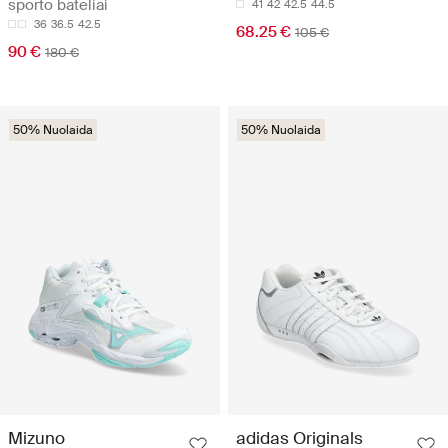
sporto bateliai
41
42
42.5
44.5
36
36.5
42.5
68.25 €
105 €
90 €
180 €
50% Nuolaida
50% Nuolaida
Mizuno
adidas Originals