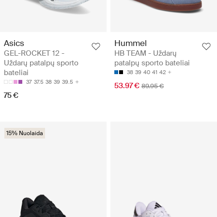
Asics
Hummel
GEL-ROCKET 12 -
HB TEAM - Uždarų
Uždarų patalpų sporto
patalpų sporto bateliai
bateliai
38
39
40
41
42
37
37.5
38
39
39.5
53.97 €
89.95 €
75 €
15% Nuolaida