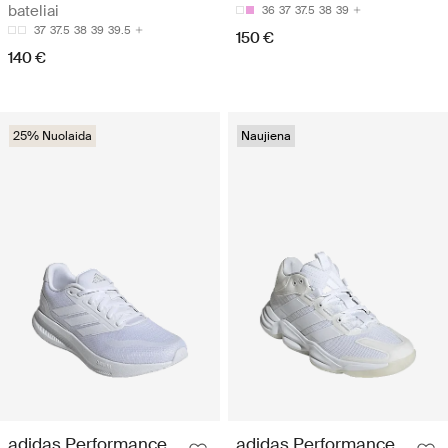
bateliai
36
37
37.5
38
39
37
37.5
38
39
39.5
150 €
140 €
25% Nuolaida
Naujiena
adidas Performance
adidas Performance