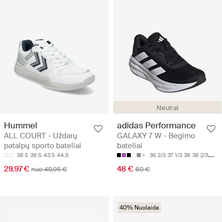
Neutral
Hummel
adidas Performance
ALL COURT - Uždarų
GALAXY 7 W - Bėgimo
patalpų sporto bateliai
bateliai
38.5
39.5
43.5
44.5
36 2/3
37 1/3
38
38 2/3
39 1
29.97 €
48 €
nuo 49.95 €
60 €
40% Nuolaida