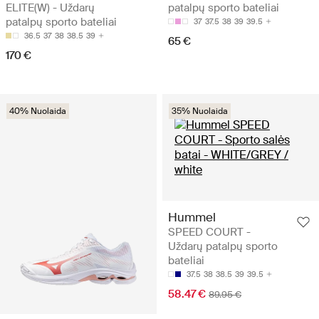
ELITE(W) - Uždarų
patalpų sporto bateliai
patalpų sporto bateliai
37
37.5
38
39
39.5
36.5
37
38
38.5
39
65 €
170 €
40% Nuolaida
35% Nuolaida
Hummel
SPEED COURT -
Uždarų patalpų sporto
bateliai
37.5
38
38.5
39
39.5
58.47 €
89.95 €