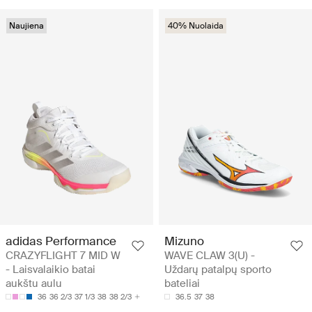
Naujiena
40% Nuolaida
adidas Performance
Mizuno
CRAZYFLIGHT 7 MID W
WAVE CLAW 3(U) -
- Laisvalaikio batai
Uždarų patalpų sporto
aukštu aulu
bateliai
36
36 2/3
37 1/3
38
38 2/3
36.5
37
38