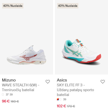
40% Nuolaida
40% Nuolaida
Mizuno
Asics
WAVE STEALTH 6(W) -
SKY ELITE FF 3 -
Treniruočių bateliai
Uždarų patalpų sporto
bateliai
37
39
39
96 €
160 €
102 €
170 €