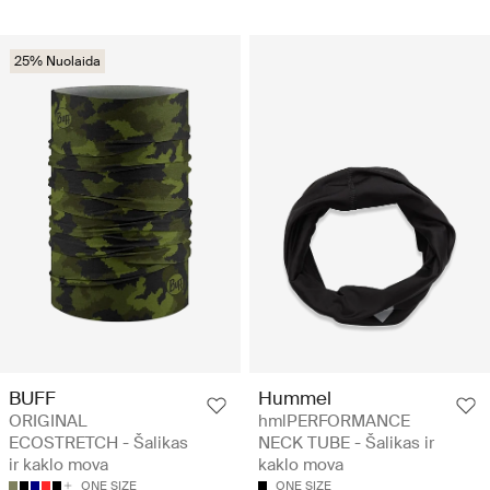
25% Nuolaida
BUFF
Hummel
ORIGINAL
hmlPERFORMANCE
ECOSTRETCH - Šalikas
NECK TUBE - Šalikas ir
ir kaklo mova
kaklo mova
ONE SIZE
ONE SIZE