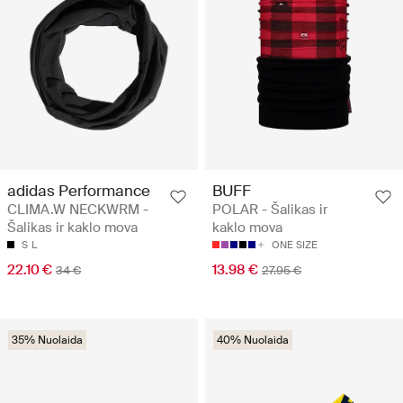
adidas Performance
BUFF
CLIMA.W NECKWRM -
POLAR - Šalikas ir
Šalikas ir kaklo mova
kaklo mova
S
L
ONE SIZE
22.10 €
13.98 €
34 €
27.95 €
35% Nuolaida
40% Nuolaida