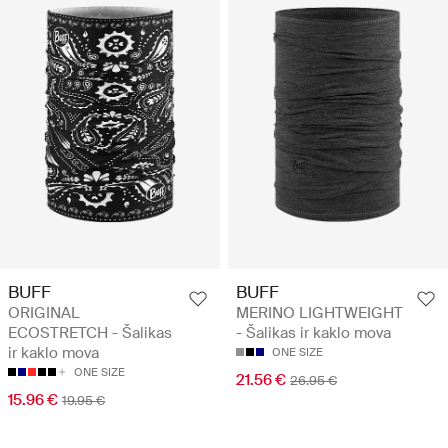
BUFF
BUFF
ORIGINAL
MERINO LIGHTWEIGHT
ECOSTRETCH - Šalikas
- Šalikas ir kaklo mova
ir kaklo mova
ONE SIZE
ONE SIZE
21.56 €
26.95 €
15.96 €
19.95 €