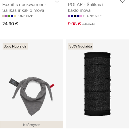
Foxhills neckwarmer -
POLAR - Šalikas ir
Šalikas ir kaklo mova
kaklo mova
ONE SIZE
ONE SIZE
24.90 €
9.98 €
19.95 €
35% Nuolaida
35% Nuolaida
Kašmyras