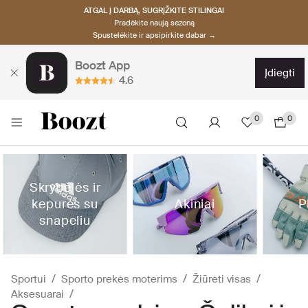
ATGAL Į DARBĄ, SUGRĮŽKITE STILINGAI
Pradėkite naują sezoną
Spustelėkite ir apsipirkite dabar →
Boozt App
įdiegti
4.6
0
0
Skrybėlės ir
kepurės su
Akiniai
P
snapeliu
Sportui
Sporto prekės moterims
Žiūrėti visas
Aksesuarai