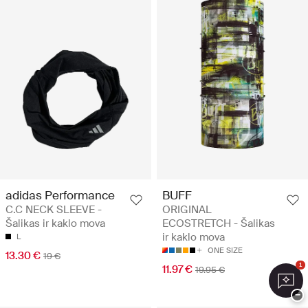
adidas Performance
BUFF
C.C NECK SLEEVE -
ORIGINAL
Šalikas ir kaklo mova
ECOSTRETCH - Šalikas
ir kaklo mova
L
ONE SIZE
13.30 €
19 €
1
11.97 €
19.95 €
−