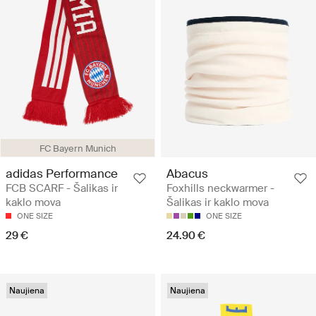
FC Bayern Munich
adidas Performance
Abacus
FCB SCARF - Šalikas ir
Foxhills neckwarmer -
kaklo mova
Šalikas ir kaklo mova
ONE SIZE
ONE SIZE
29 €
24.90 €
Naujiena
Naujiena