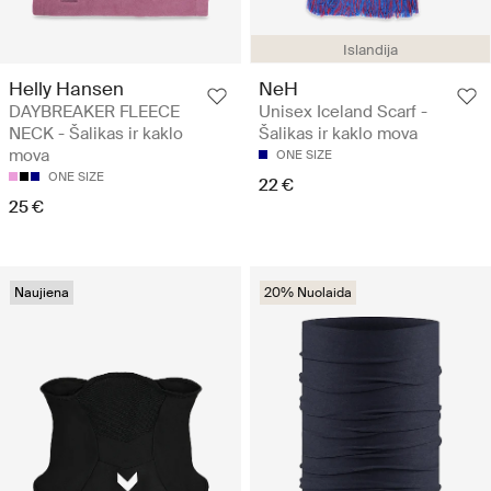
Islandija
Helly Hansen
NeH
DAYBREAKER FLEECE
Unisex Iceland Scarf -
NECK - Šalikas ir kaklo
Šalikas ir kaklo mova
mova
ONE SIZE
ONE SIZE
22 €
25 €
Naujiena
20% Nuolaida