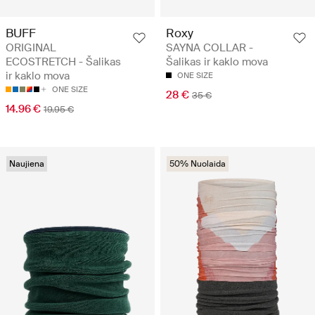
BUFF
Roxy
ORIGINAL
SAYNA COLLAR -
ECOSTRETCH - Šalikas
Šalikas ir kaklo mova
ir kaklo mova
ONE SIZE
ONE SIZE
28 €
35 €
14.96 €
19.95 €
Naujiena
50% Nuolaida