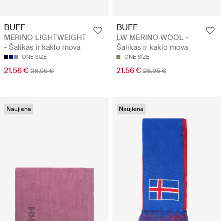
BUFF
BUFF
MERINO LIGHTWEIGHT
LW MERINO WOOL -
- Šalikas ir kaklo mova
Šalikas ir kaklo mova
ONE SIZE
ONE SIZE
21.56 €
21.56 €
26.95 €
26.95 €
Naujiena
Naujiena