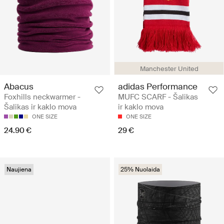
Manchester United
Abacus
adidas Performance
Foxhills neckwarmer -
MUFC SCARF - Šalikas
Šalikas ir kaklo mova
ir kaklo mova
ONE SIZE
ONE SIZE
24.90 €
29 €
Naujiena
25% Nuolaida