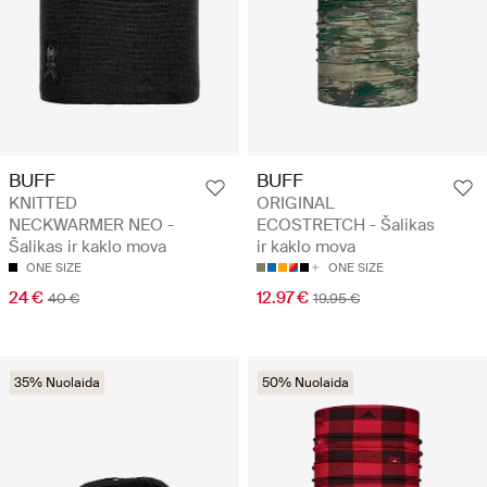
BUFF
BUFF
KNITTED
ORIGINAL
NECKWARMER NEO -
ECOSTRETCH - Šalikas
Šalikas ir kaklo mova
ir kaklo mova
ONE SIZE
ONE SIZE
24 €
12.97 €
40 €
19.95 €
35% Nuolaida
50% Nuolaida