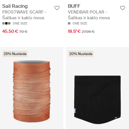
Sail Racing
BUFF
FROSTWAVE SCARF -
VENDBAR POLAR -
Šalikas ir kaklo mova
Šalikas ir kaklo mova
ONE SIZE
ONE SIZE
45.50 €
18.17 €
70 €
27.95 €
25% Nuolaida
20% Nuolaida