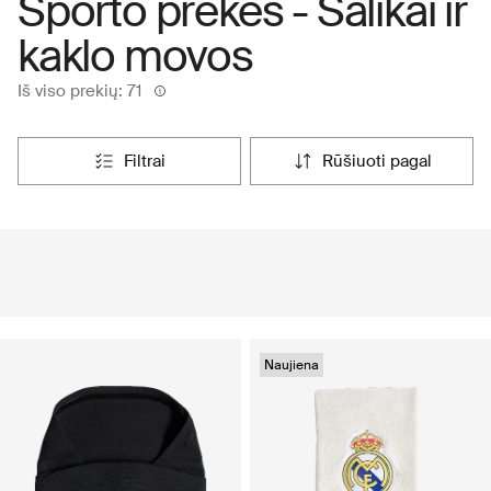
Sporto prekės - Šalikai ir
kaklo movos
Iš viso prekių: 71
filtrai
rūšiuoti pagal
Naujiena