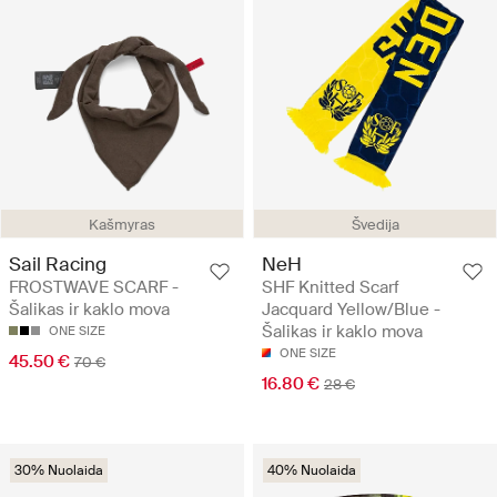
Kašmyras
Švedija
Sail Racing
NeH
FROSTWAVE SCARF -
SHF Knitted Scarf
Šalikas ir kaklo mova
Jacquard Yellow/Blue -
Šalikas ir kaklo mova
ONE SIZE
ONE SIZE
45.50 €
70 €
16.80 €
28 €
30% Nuolaida
40% Nuolaida