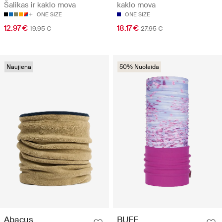
Šalikas ir kaklo mova
kaklo mova
ONE SIZE
ONE SIZE
12.97 €
18.17 €
19.95 €
27.95 €
Naujiena
50% Nuolaida
Abacus
BUFF