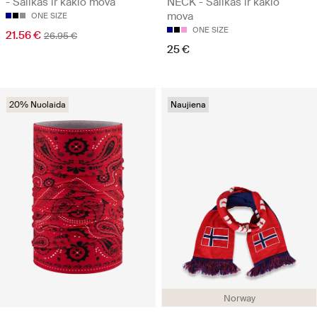
- Šalikas ir kaklo mova
NECK - Šalikas ir kaklo
mova
ONE SIZE
ONE SIZE
21.56 €
26.95 €
25 €
20% Nuolaida
Naujiena
Norway