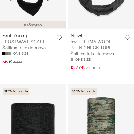
Kašmyras
Sail Racing
Newline
FROSTWAVE SCARF -
nwlTHERMA WOOL
Šalikas ir kaklo mova
BLEND NECK TUBE -
Šalikas ir kaklo mova
ONE SIZE
ONE SIZE
56 €
70 €
13.77 €
22.95 €
40% Nuolaida
35% Nuolaida