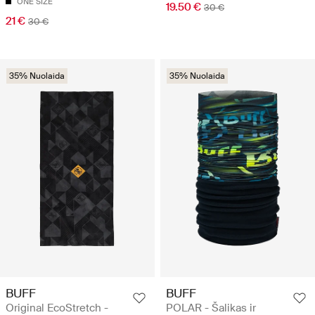
ONE SIZE
19.50 €
30 €
21 €
30 €
35% Nuolaida
35% Nuolaida
BUFF
BUFF
Original EcoStretch -
POLAR - Šalikas ir