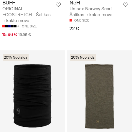
BUFF
NeH
ORIGINAL
Unisex Norway Scarf -
ECOSTRETCH - Šalikas
Šalikas ir kaklo mova
ir kaklo mova
ONE SIZE
ONE SIZE
22 €
15.96 €
19.95 €
20% Nuolaida
20% Nuolaida