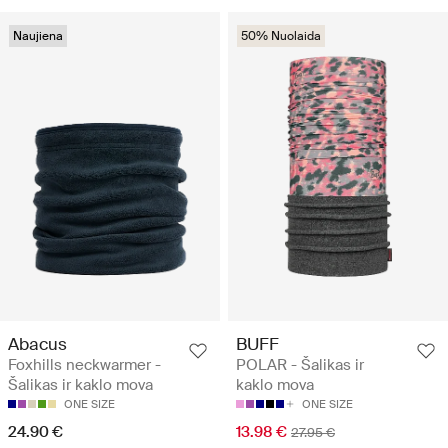
Naujiena
50% Nuolaida
Abacus
BUFF
Foxhills neckwarmer -
POLAR - Šalikas ir
Šalikas ir kaklo mova
kaklo mova
ONE SIZE
ONE SIZE
24.90 €
13.98 €
27.95 €