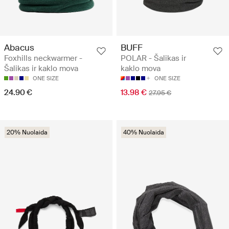
Abacus
BUFF
Foxhills neckwarmer -
POLAR - Šalikas ir
Šalikas ir kaklo mova
kaklo mova
ONE SIZE
ONE SIZE
24.90 €
13.98 €
27.95 €
20% Nuolaida
40% Nuolaida