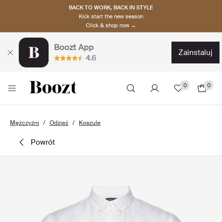
BACK TO WORK, BACK IN STYLE
Kick start the new season
Click & shop now →
Boozt App
zainstaluj
4.6
0
0
Mężczyźni
Odzież
Koszule
powrót