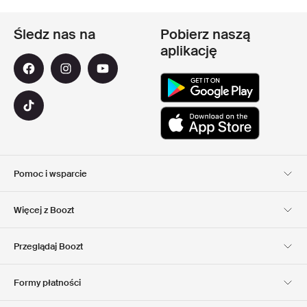
Śledz nas na
Pobierz naszą
aplikację
Pomoc i wsparcie
Obsługa Klienta
Dostawa
Więcej z Boozt
Zwroty
Płatność
Informacje o nas
Official voucher code
Przeglądaj Boozt
Nasze apps
Club Boozt
Kariera
Informacje o firmie
Formy płatności
Investor relations
Odpowiedzialność