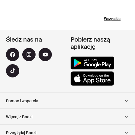
Wszystkie
Śledz nas na
Pobierz naszą
aplikację
Pomoc i wsparcie
Obsługa Klienta
Dostawa
Więcej z Boozt
Zwroty
Płatność
Informacje o nas
Official voucher code
Przeglądaj Boozt