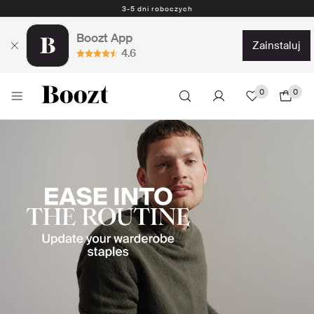
Darmowe zwroty - 30 dni Darmowe zwroty z przedpłaconą etykietą
Boozt App
zainstaluj
4.6
0
0