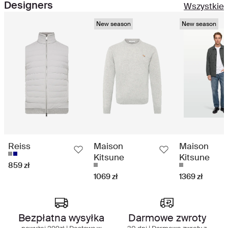
Designers
Wszystkie
New season
New season
Reiss
Maison
Maison
Kitsune
Kitsune
859 zł
1069 zł
1369 zł
Najlepsze w swojej klasie doświadczenie
zakupowe
Bezpłatna wysyłka
Darmowe zwroty