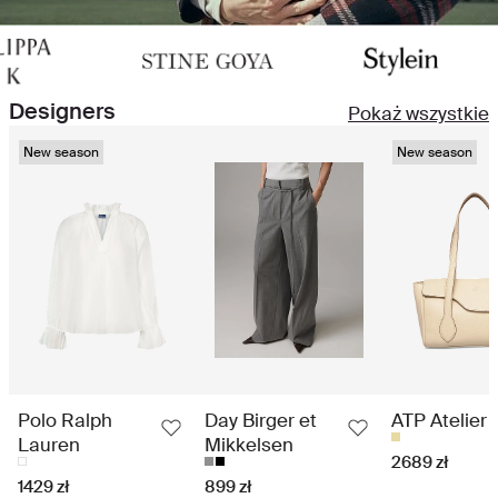
Designers
Pokaż wszystkie
New season
New season
Polo Ralph
Day Birger et
ATP Atelier
Lauren
Mikkelsen
2689 zł
1429 zł
899 zł