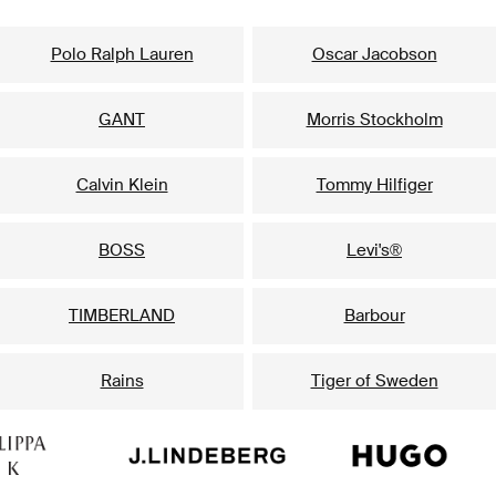
Nasze popularne marki dla niego
Polo Ralph Lauren
Oscar Jacobson
GANT
Morris Stockholm
Calvin Klein
Tommy Hilfiger
BOSS
Levi's®
TIMBERLAND
Barbour
Rains
Tiger of Sweden