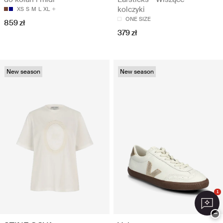
kolczyki
XS
S
M
L
XL
ONE SIZE
859 zł
379 zł
New season
New season
1
−