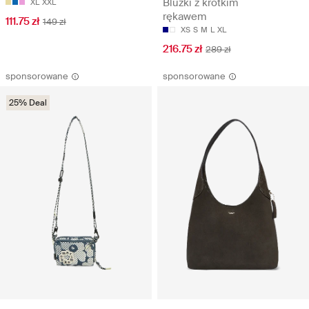
Bluzki z krótkim
XL
XXL
rękawem
111.75 zł
149 zł
XS
S
M
L
XL
216.75 zł
289 zł
sponsorowane
sponsorowane
25% Deal