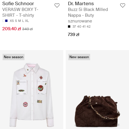
Sofie Schnoor
Dr. Martens
VERASW BOXY T-
Buzz 5i Black Milled
SHIRT - T-shirty
Nappa - Buty
sznurowane
XS
S
M
L
XL
37
40
41
42
209.40 zł
349 zł
739 zł
New season
New season