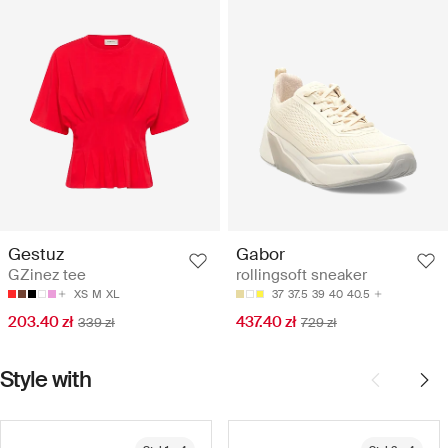
Gestuz
Gabor
GZinez tee
rollingsoft sneaker
XS
M
XL
37
37.5
39
40
40.5
203.40 zł
437.40 zł
339 zł
729 zł
Style with