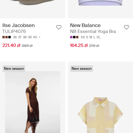
Ilse Jacobsen
New Balance
TULIP4076
NB Essential Yoga Bra
36
37
38
39
40
XS
S
M
L
XL
221.40 zł
164.25 zł
369 zł
219 zł
New season
New season