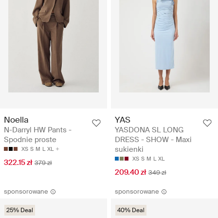
Noella
YAS
N-Darryl HW Pants -
YASDONA SL LONG
Spodnie proste
DRESS - SHOW - Maxi
sukienki
XS
S
M
L
XL
XS
S
M
L
XL
322.15 zł
379 zł
209.40 zł
349 zł
sponsorowane
sponsorowane
25% Deal
40% Deal