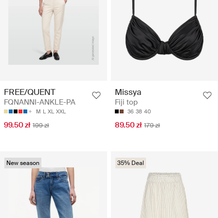
FREE/QUENT
Missya
FQNANNI-ANKLE-PA
Fiji top
M
L
XL
XXL
36
38
40
99.50 zł
89.50 zł
199 zł
179 zł
New season
35% Deal