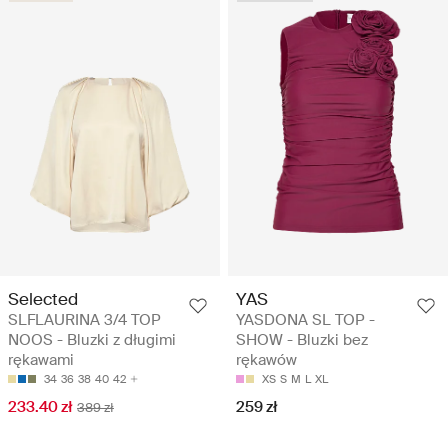
Selected
YAS
SLFLAURINA 3/4 TOP
YASDONA SL TOP -
NOOS - Bluzki z długimi
SHOW - Bluzki bez
rękawami
rękawów
34
36
38
40
42
XS
S
M
L
XL
233.40 zł
259 zł
389 zł