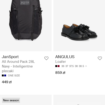
JanSport
ANGULUS
All Around Pack 28L
Loafer
Navy - Inteligentne
36
37
37.5
38
38.5
plecaki
859 zł
ONE SIZE
449 zł
New season