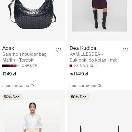
Adax
Dea Kudibal
Salerno shoulder bag
KAMILLESDEA -
Marlin - Torebki
Sukienki do kolan i midi
ONE SIZE
XS
S
M
L
XL
1249 zł
od 1419 zł
sponsorowane
sponsorowane
50% Deal
50% Deal