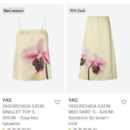
New season
15% Deal
YAS
YAS
YASORCHIDA SATIN
YASORCHIDA SATIN
SINGLET TOP S. -
MIDI SKIRT S. -SHOW -
SHOW - Topy bez
Spódnice do kolan i
rękawów
midi
34
36
38
40
42
34
36
38
40
42