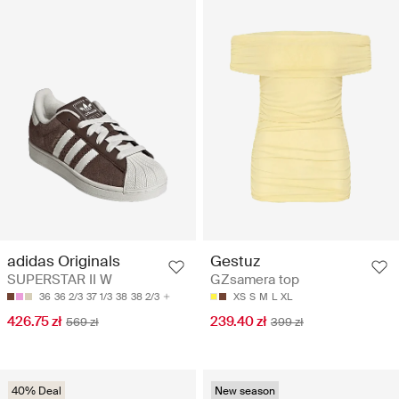
adidas Originals
Gestuz
SUPERSTAR II W
GZsamera top
36
36 2/3
37 1/3
38
38 2/3
XS
S
M
L
XL
426.75 zł
239.40 zł
569 zł
399 zł
40% Deal
New season