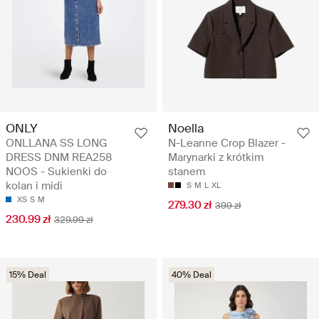
ONLY
Noella
ONLLANA SS LONG
N-Leanne Crop Blazer -
DRESS DNM REA258
Marynarki z krótkim
NOOS - Sukienki do
stanem
kolan i midi
S
M
L
XL
XS
S
M
279.30 zł
399 zł
230.99 zł
329.99 zł
15% Deal
40% Deal