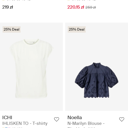
219 zł
220.15 zł
259 zł
25% Deal
25% Deal
ICHI
Noella
IHLISKEN TO - T-shirty
N-Marilyn Blouse -