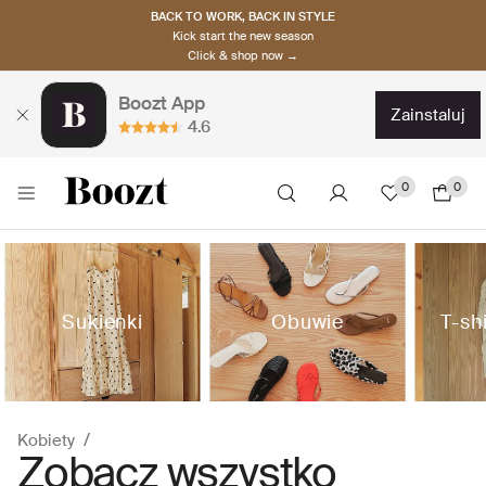
BACK TO WORK, BACK IN STYLE
Kick start the new season
Click & shop now →
Boozt App
zainstaluj
4.6
0
0
Sukienki
Obuwie
T-sh
Kobiety
Zobacz wszystko