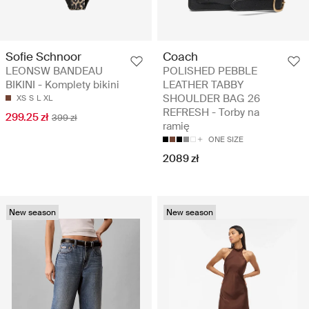
Sofie Schnoor
Coach
LEONSW BANDEAU
POLISHED PEBBLE
BIKINI - Komplety bikini
LEATHER TABBY
SHOULDER BAG 26
XS
S
L
XL
REFRESH - Torby na
299.25 zł
399 zł
ramię
ONE SIZE
2089 zł
New season
New season