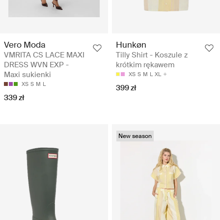
Vero Moda
Hunkøn
VMRITA CS LACE MAXI
Tilly Shirt - Koszule z
DRESS WVN EXP -
krótkim rękawem
Maxi sukienki
XS
S
M
L
XL
XS
S
M
L
399 zł
339 zł
New season