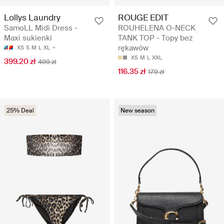
Lollys Laundry
ROUGE EDIT
SamoLL Midi Dress -
ROUHELENA O-NECK
Maxi sukienki
TANK TOP - Topy bez
rękawów
XS
S
M
L
XL
XS
M
L
XXL
399.20 zł
499 zł
116.35 zł
179 zł
25% Deal
New season