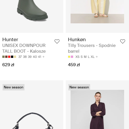
Hunter
Hunkøn
UNISEX DOWNPOUR
Tilly Trousers - Spodnie
TALL BOOT - Kalosze
barrel
37
38
39
40
41
XS
S
M
L
XL
629 zł
459 zł
New season
New season