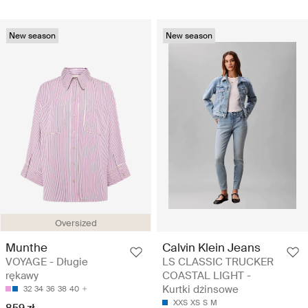
New season
New season
Oversized
Munthe
Calvin Klein Jeans
VOYAGE - Długie
LS CLASSIC TRUCKER
rękawy
COASTAL LIGHT -
Kurtki dżinsowe
32
34
36
38
40
XXS
XS
S
M