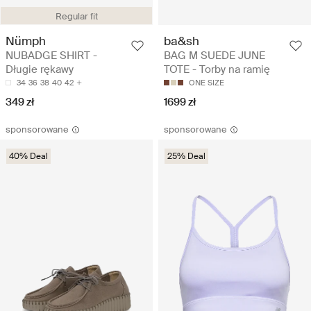
Regular fit
Nümph
ba&sh
NUBADGE SHIRT -
BAG M SUEDE JUNE
Długie rękawy
TOTE - Torby na ramię
34
36
38
40
42
ONE SIZE
349 zł
1699 zł
sponsorowane
sponsorowane
40% Deal
25% Deal