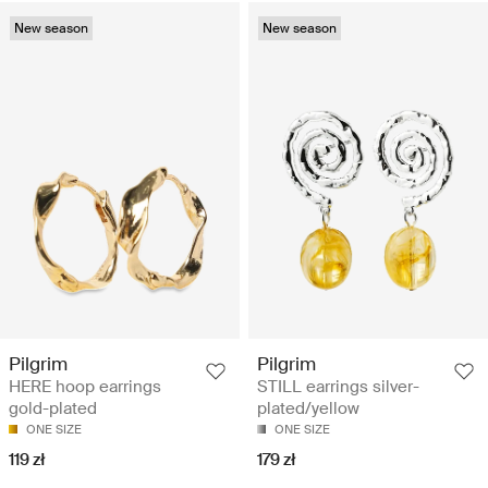
New season
New season
Pilgrim
Pilgrim
HERE hoop earrings
STILL earrings silver-
gold-plated
plated/yellow
ONE SIZE
ONE SIZE
119 zł
179 zł