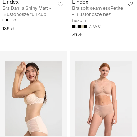
Lindex
Lindex
Bra Dahlia Shiny Matt -
Bra soft seamlessPetite
Biustonosze full cup
- Biustonosze bez
fiszbin
C
A
AA
C
139 zł
79 zł