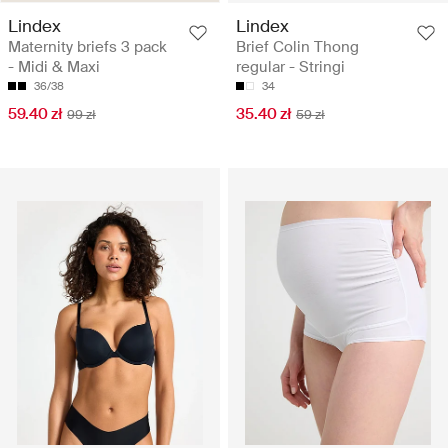
Lindex
Lindex
Maternity briefs 3 pack
Brief Colin Thong
- Midi & Maxi
regular - Stringi
36/38
34
59.40 zł
35.40 zł
99 zł
59 zł