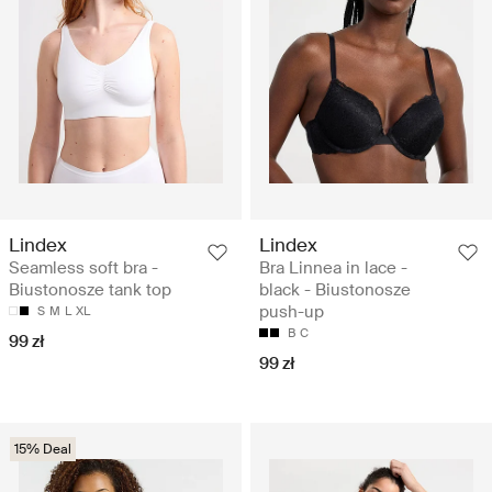
Lindex
Lindex
Seamless soft bra -
Bra Linnea in lace -
Biustonosze tank top
black - Biustonosze
push-up
S
M
L
XL
B
C
99 zł
99 zł
15% Deal