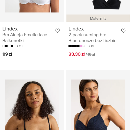
Maternity
Lindex
Lindex
Bra Akleja Emelie lace -
2-pack nursing bra -
Balkonetki
Biustonosze bez fiszbin
B
C
E
F
S
XL
119 zł
83.30 zł
119 zł