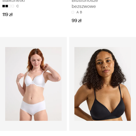
Balkonetki
Biustonosze
bezszwowe
C
A
B
119 zł
99 zł