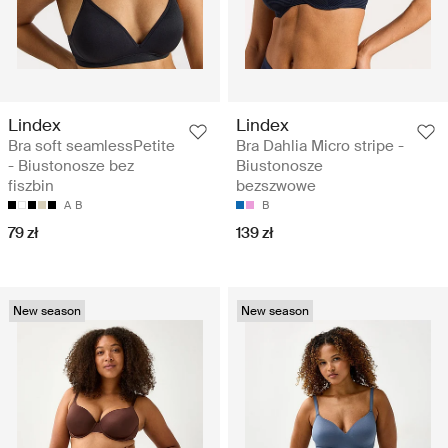
Lindex
Lindex
Bra soft seamlessPetite
Bra Dahlia Micro stripe -
- Biustonosze bez
Biustonosze
fiszbin
bezszwowe
A
B
B
79 zł
139 zł
New season
New season