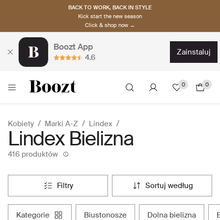
BACK TO WORK, BACK IN STYLE
Kick start the new season
Click & shop now →
Boozt App
zainstaluj
4.6
0
0
Kobiety
Marki A-Z
Lindex
Lindex Bielizna
416 produktów
filtry
sortuj według
kategorie
biustonosze
dolna bielizna