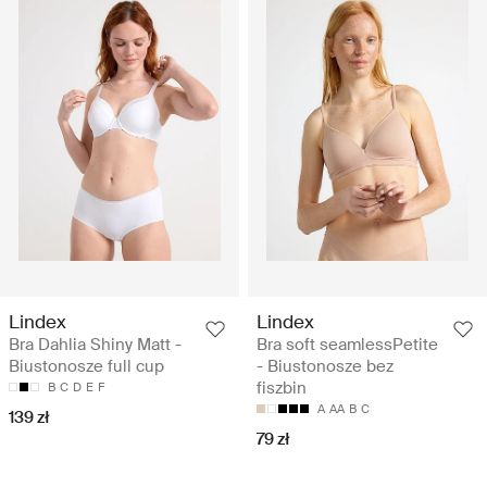
Lindex
Lindex
Bra Dahlia Shiny Matt -
Bra soft seamlessPetite
Biustonosze full cup
- Biustonosze bez
fiszbin
B
C
D
E
F
A
AA
B
C
139 zł
79 zł