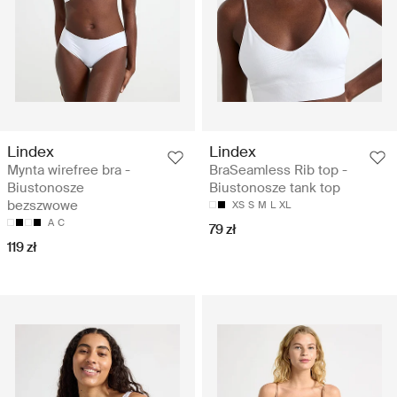
Lindex
Lindex
Mynta wirefree bra -
BraSeamless Rib top -
Biustonosze
Biustonosze tank top
bezszwowe
XS
S
M
L
XL
A
C
79 zł
119 zł