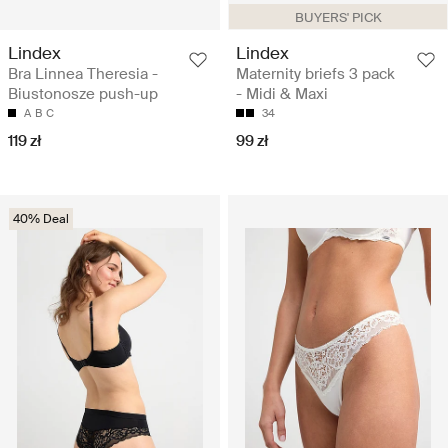
BUYERS' PICK
Lindex
Lindex
Bra Linnea Theresia -
Maternity briefs 3 pack
Biustonosze push-up
- Midi & Maxi
A
B
C
34
119 zł
99 zł
40% Deal