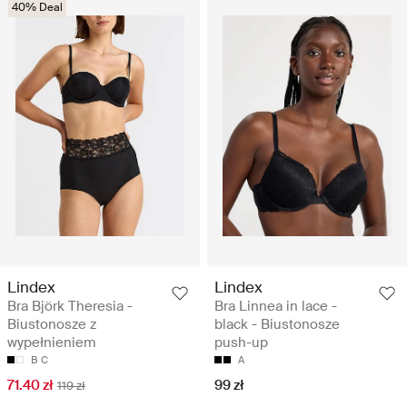
40% Deal
Lindex
Lindex
Bra Björk Theresia -
Bra Linnea in lace -
Biustonosze z
black - Biustonosze
wypełnieniem
push-up
B
C
A
71.40 zł
99 zł
119 zł