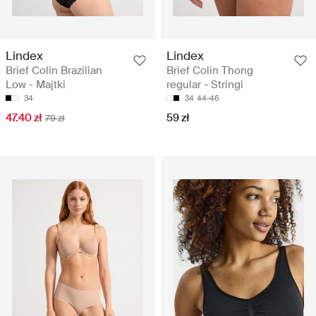
Lindex
Lindex
Brief Colin Brazilian
Brief Colin Thong
Low - Majtki
regular - Stringi
34
34
44-46
47.40 zł
59 zł
79 zł