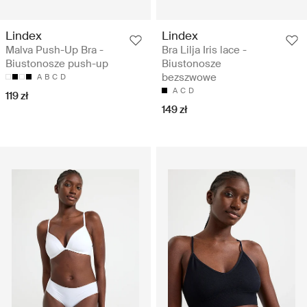
Lindex
Lindex
Malva Push-Up Bra -
Bra Lilja Iris lace -
Biustonosze push-up
Biustonosze
bezszwowe
A
B
C
D
A
C
D
119 zł
149 zł