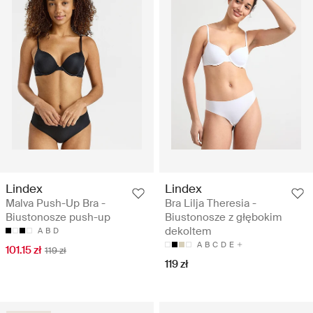
Lindex
Lindex
Malva Push-Up Bra -
Bra Lilja Theresia -
Biustonosze push-up
Biustonosze z głębokim
dekoltem
A
B
D
A
B
C
D
E
101.15 zł
119 zł
119 zł