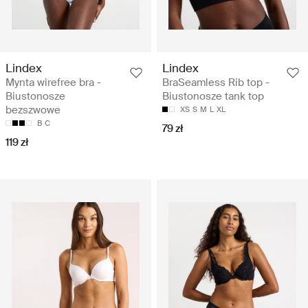
Lindex
Lindex
Mynta wirefree bra -
BraSeamless Rib top -
Biustonosze
Biustonosze tank top
bezszwowe
XS
S
M
L
XL
B
C
79 zł
119 zł