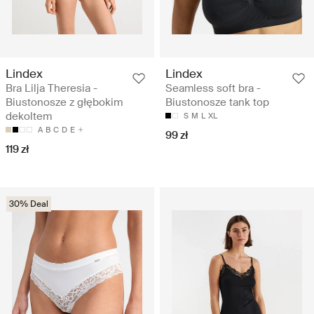
Lindex
Lindex
Bra Lilja Theresia -
Seamless soft bra -
Biustonosze z głębokim
Biustonosze tank top
dekoltem
S
M
L
XL
A
B
C
D
E
99 zł
119 zł
30% Deal