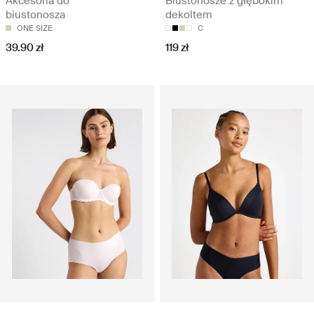
Akcesoria do
Biustonosze z głębokim
biustonosza
dekoltem
ONE SIZE
C
39.90 zł
119 zł