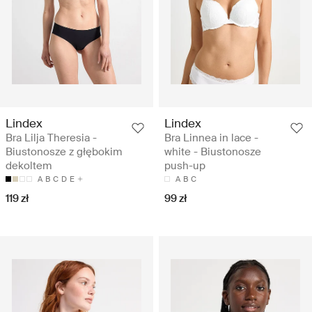
Lindex
Lindex
Bra Lilja Theresia -
Bra Linnea in lace -
Biustonosze z głębokim
white - Biustonosze
dekoltem
push-up
A
B
C
D
E
A
B
C
119 zł
99 zł