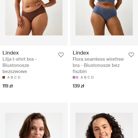
Lindex
Lindex
Lilja t-shirt bra -
Flora seamless wirefree
Biustonosze
bra - Biustonosze bez
bezszwowe
fiszbin
A
B
C
D
A
B
C
D
119 zł
139 zł