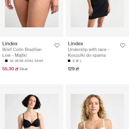
Lindex
Lindex
Brief Colin Brazilian
Underslip with lace -
Low - Majtki
Koszulki do spania
34
36/38
40/42
44/46
S
M
L
55.30 zł
129 zł
79 zł