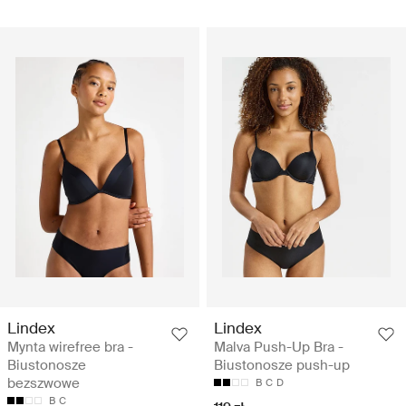
Lindex
Lindex
Mynta wirefree bra -
Malva Push-Up Bra -
Biustonosze
Biustonosze push-up
bezszwowe
B
C
D
B
C