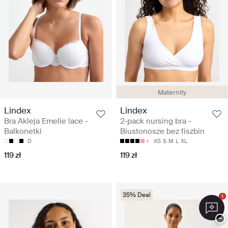
Maternity
Lindex
Lindex
Bra Akleja Emelie lace -
2-pack nursing bra -
Balkonetki
Biustonosze bez fiszbin
D
XS
S
M
L
XL
119 zł
119 zł
35% Deal
1
−