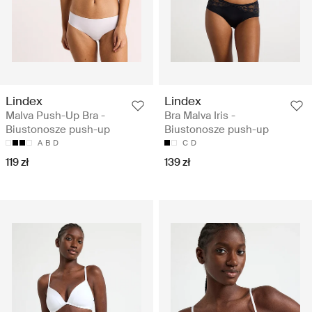
Lindex
Lindex
Malva Push-Up Bra -
Bra Malva Iris -
Biustonosze push-up
Biustonosze push-up
A
B
D
C
D
119 zł
139 zł