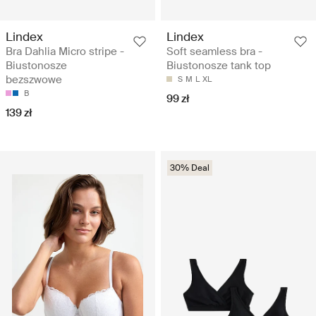
Lindex
Lindex
Bra Dahlia Micro stripe -
Soft seamless bra -
Biustonosze
Biustonosze tank top
bezszwowe
S
M
L
XL
B
99 zł
139 zł
30% Deal