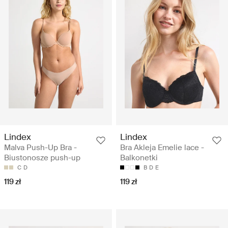
Lindex
Lindex
Malva Push-Up Bra -
Bra Akleja Emelie lace -
Biustonosze push-up
Balkonetki
C
D
B
D
E
119 zł
119 zł