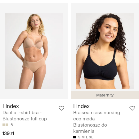
Maternity
Lindex
Lindex
Dahlia t-shirt bra -
Bra seamless nursing
Biustonosze full cup
eco moda -
Biustonosze do
B
karmienia
139 zł
S
M
L
XL