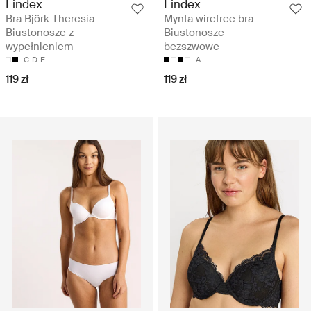
Lindex
Lindex
Bra Björk Theresia -
Mynta wirefree bra -
Biustonosze z
Biustonosze
wypełnieniem
bezszwowe
C
D
E
A
119 zł
119 zł