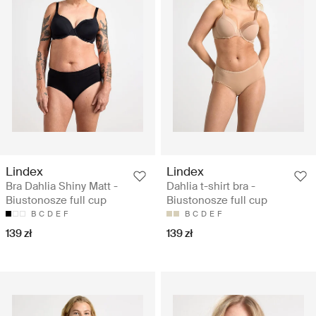
Lindex
Lindex
Bra Dahlia Shiny Matt -
Dahlia t-shirt bra -
Biustonosze full cup
Biustonosze full cup
B
C
D
E
F
B
C
D
E
F
139 zł
139 zł