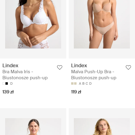
Lindex
Lindex
Bra Malva Iris -
Malva Push-Up Bra -
Biustonosze push-up
Biustonosze push-up
D
A
B
C
D
139 zł
119 zł