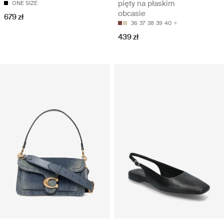
pięty na płaskim
ONE SIZE
obcasie
679 zł
36
37
38
39
40
439 zł