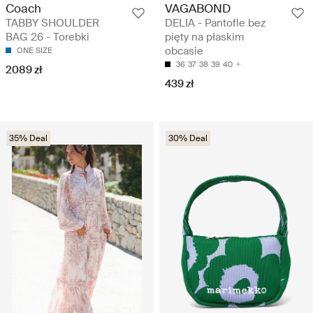
Coach
VAGABOND
TABBY SHOULDER
DELIA - Pantofle bez
BAG 26 - Torebki
pięty na płaskim
obcasie
ONE SIZE
36
37
38
39
40
2089 zł
439 zł
35% Deal
30% Deal