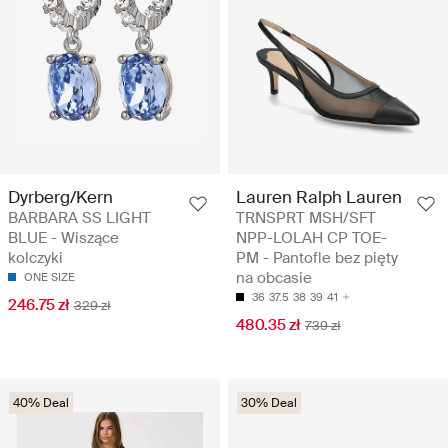
Dyrberg/Kern
Lauren Ralph Lauren
BARBARA SS LIGHT
TRNSPRT MSH/SFT
BLUE - Wiszące
NPP-LOLAH CP TOE-
kolczyki
PM - Pantofle bez pięty
na obcasie
ONE SIZE
36
37.5
38
39
41
246.75 zł
329 zł
480.35 zł
739 zł
40% Deal
30% Deal