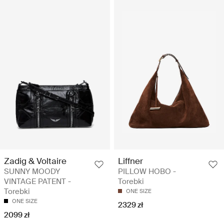
Zadig & Voltaire
Liffner
SUNNY MOODY
PILLOW HOBO -
VINTAGE PATENT -
Torebki
Torebki
ONE SIZE
ONE SIZE
2329 zł
2099 zł