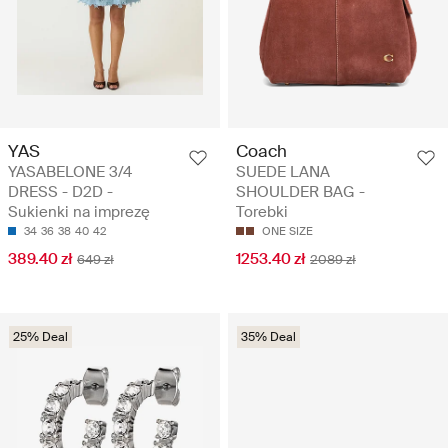
YAS
Coach
YASABELONE 3/4
SUEDE LANA
DRESS - D2D -
SHOULDER BAG -
Sukienki na imprezę
Torebki
34
36
38
40
42
ONE SIZE
389.40 zł
1253.40 zł
649 zł
2089 zł
25% Deal
35% Deal