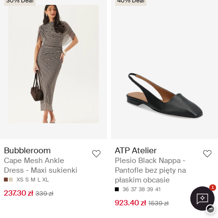
30% Deal
40% Deal
Bubbleroom
ATP Atelier
Cape Mesh Ankle
Plesio Black Nappa -
Dress - Maxi sukienki
Pantofle bez pięty na
płaskim obcasie
XS
S
M
L
XL
1
36
37
38
39
41
237.30 zł
339 zł
923.40 zł
1539 zł
−