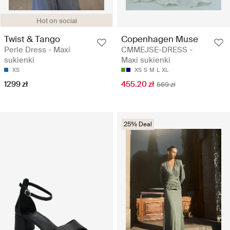
Hot on social
Twist & Tango
Copenhagen Muse
Perle Dress - Maxi
CMMEJSE-DRESS -
sukienki
Maxi sukienki
XS
XS
S
M
L
XL
1299 zł
455.20 zł
569 zł
25% Deal