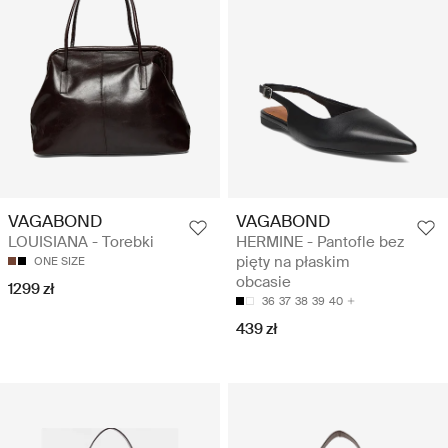
VAGABOND
VAGABOND
LOUISIANA - Torebki
HERMINE - Pantofle bez
pięty na płaskim
ONE SIZE
obcasie
1299 zł
36
37
38
39
40
439 zł