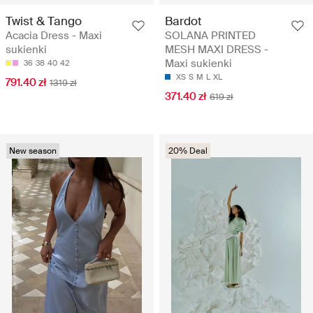
Twist & Tango
Bardot
Acacia Dress - Maxi
SOLANA PRINTED
sukienki
MESH MAXI DRESS -
Maxi sukienki
36
38
40
42
XS
S
M
L
XL
791.40 zł
1319 zł
371.40 zł
619 zł
New season
20% Deal