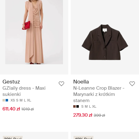
Gestuz
Noella
GZlaily dress - Maxi
N-Leanne Crop Blazer -
sukienki
Marynarki z krótkim
stanem
XS
S
M
L
XL
S
M
L
XL
611.40 zł
1019 zł
279.30 zł
399 zł