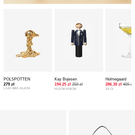
POLSPOTTEN
Kay Bojesen
Holmegaard
279 zł
194.25 zł
259 zł
286.30 zł
409 zł
L14X W8X H14CM
H12CM H18CM
29 CL