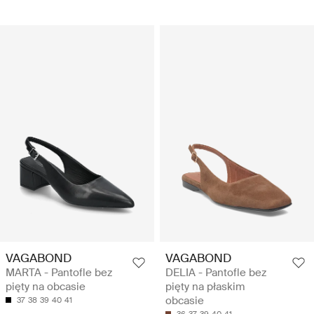
VAGABOND
VAGABOND
MARTA - Pantofle bez
DELIA - Pantofle bez
pięty na obcasie
pięty na płaskim
obcasie
37
38
39
40
41
36
37
39
40
41