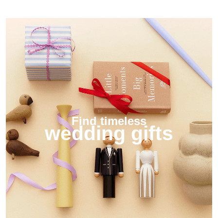
Find timeless
wedding gifts