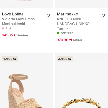
Love Lolina
Marimekko
Violetta Maxi Dress -
KNITTED MINI
Maxi sukienki
HANDBAG UNIKKO -
Torebki
S
M
ONE SIZE
941.85 zł
1449 zł
370.30 zł
529 zł
40% Deal
30% Deal