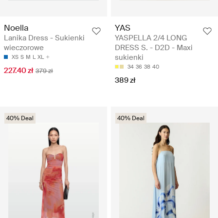
Noella
YAS
Lanika Dress - Sukienki
YASPELLA 2/4 LONG
wieczorowe
DRESS S. - D2D - Maxi
sukienki
XS
S
M
L
XL
34
36
38
40
227.40 zł
379 zł
389 zł
40% Deal
40% Deal