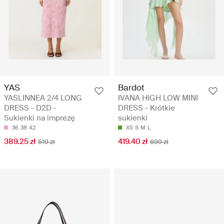
YAS
Bardot
YASLINNEA 2/4 LONG
IVANA HIGH LOW MINI
DRESS - D2D -
DRESS - Krótkie
Sukienki na imprezę
sukienki
36
38
42
XS
S
M
L
389.25 zł
419.40 zł
519 zł
699 zł