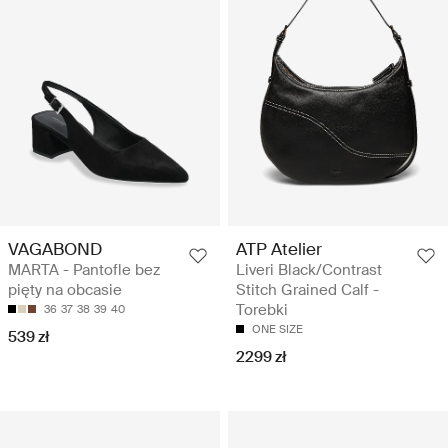
VAGABOND
ATP Atelier
MARTA - Pantofle bez
Liveri Black/Contrast
pięty na obcasie
Stitch Grained Calf -
Torebki
36
37
38
39
40
ONE SIZE
539 zł
2299 zł