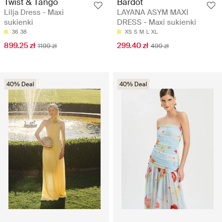
Twist & Tango
Bardot
Lilja Dress - Maxi
LAYANA ASYM MAXI
sukienki
DRESS - Maxi sukienki
36
38
XS
S
M
L
XL
899.25 zł
299.40 zł
1199 zł
499 zł
40% Deal
40% Deal