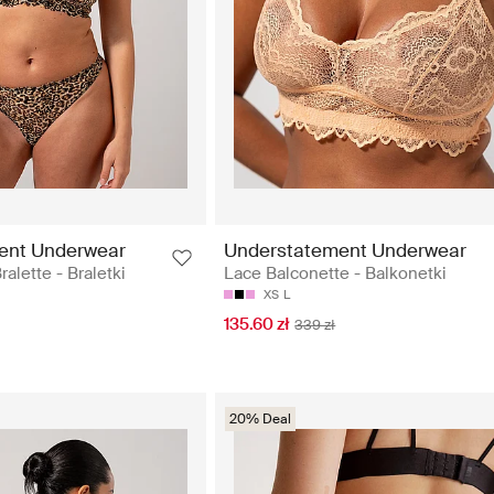
ent Underwear
Understatement Underwear
ralette - Braletki
Lace Balconette - Balkonetki
XS
L
135.60 zł
339 zł
20% Deal