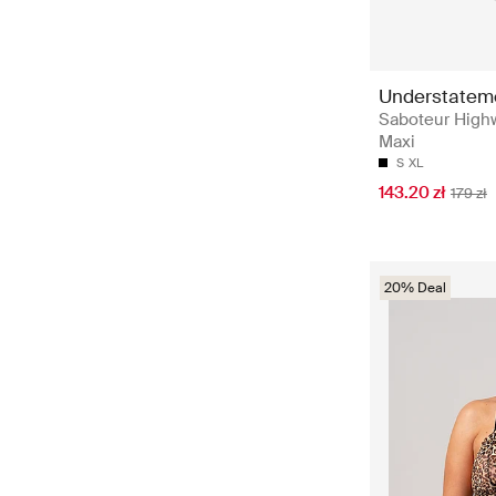
Understatem
Saboteur Highw
Maxi
S
XL
143.20 zł
179 zł
20% Deal