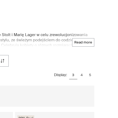
Stolt i Marię Lager w celu zrewolucjonizowania
 i stylu, ze świeżym podejściem do codziennych
read more
 Celebrują kobiety o różnych rozmiarach i
ym zdjęciom i różnorodnej reprezentacji.
 nocną i braletki, zaspokajając szerokie spektrum
każda kobieta może znaleźć idealne dopasowanie, a
wygodną i stylową bieliznę Understatement na
a odkryć mnóstwo marek, modnych stylów i
Display:
3
4
5