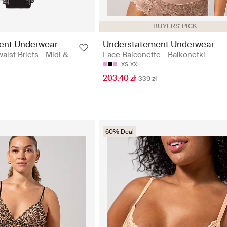
BUYERS' PICK
ent Underwear
Understatement Underwear
aist Briefs - Midi &
Lace Balconette - Balkonetki
XS
XXL
203.40 zł
339 zł
60% Deal