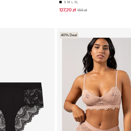
S
M
L
XL
127.20 zł
159 zł
40% Deal