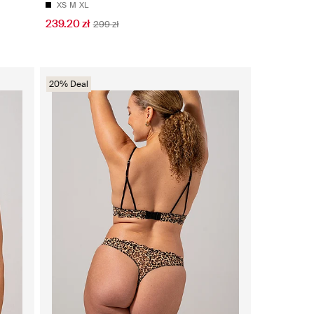
XS
M
XL
239.20 zł
299 zł
20% Deal