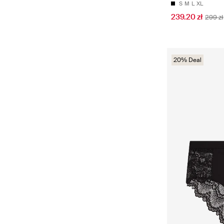
S
M
L
XL
239.20 zł
299 zł
20% Deal