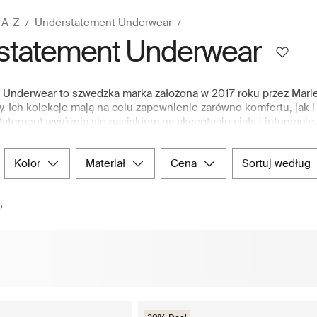
 A-Z
Understatement Underwear
statement Underwear
Underwear to szwedzka marka założona w 2017 roku przez Marie 
y. Ich kolekcje mają na celu zapewnienie zarówno komfortu, jak
atement wyróżnia się naciskiem na akceptację ciała i integrację.
mując wzmocnienie pozycji i pewność siebie dzięki nieretuszowan
Underwear oferuje wszystko, od biustonoszy i majtek po bieliznę
kolor
materiał
cena
sortuj według
ypu sylwetki. Ich spektrum rozmiarów od XS do XXL zapewnia, że 
ne zdjęcia podkreślają piękno różnych ciał. Przeglądaj i kupuj 
dącym nordyckim internetowym domu towarowym, w którym możn
ementów mody.