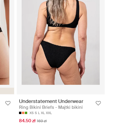
Understatement Underwear
Ring Bikini Briefs - Majtki bikini
XS
S
L
XL
XXL
84.50 zł
169 zł