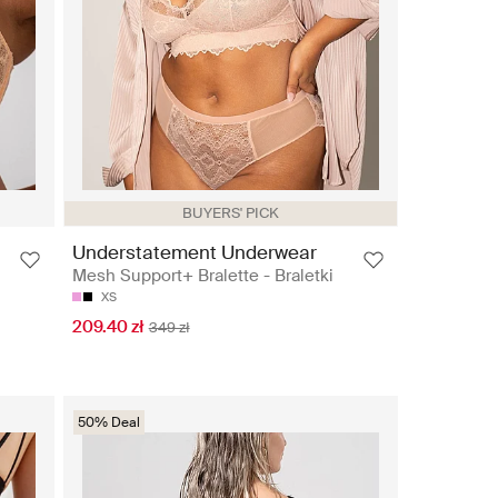
BUYERS' PICK
Understatement Underwear
Mesh Support+ Bralette - Braletki
XS
209.40 zł
349 zł
50% Deal