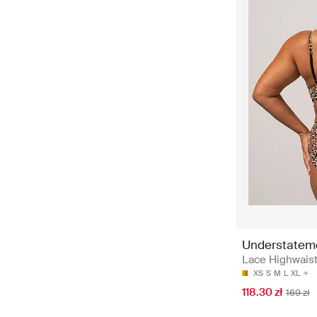
Understatem
Lace Highwaist
XS
S
M
L
XL
118.30 zł
169 zł