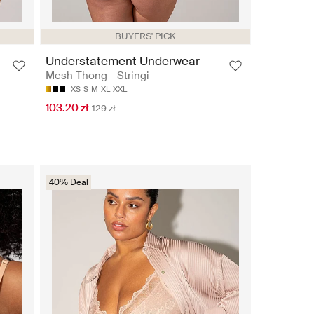
BUYERS' PICK
Understatement Underwear
Mesh Thong - Stringi
XS
S
M
XL
XXL
103.20 zł
129 zł
40% Deal