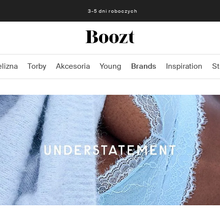
Darmowe zwroty - 30 dni Darmowe zwroty z przedpłaconą etykietą
3-5 dni roboczych
elizna
Torby
Akcesoria
Young
Brands
Inspiration
St