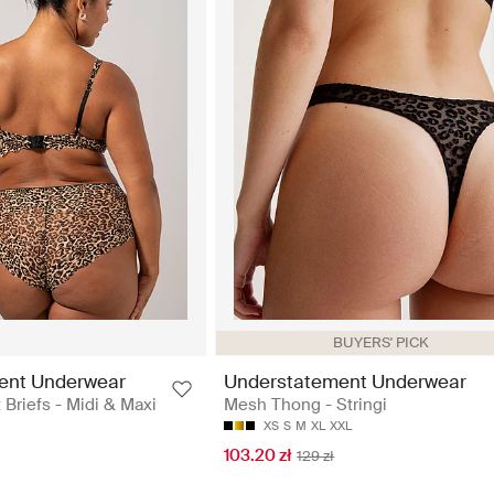
BUYERS' PICK
ent Underwear
Understatement Underwear
 Briefs - Midi & Maxi
Mesh Thong - Stringi
XS
S
M
XL
XXL
103.20 zł
129 zł