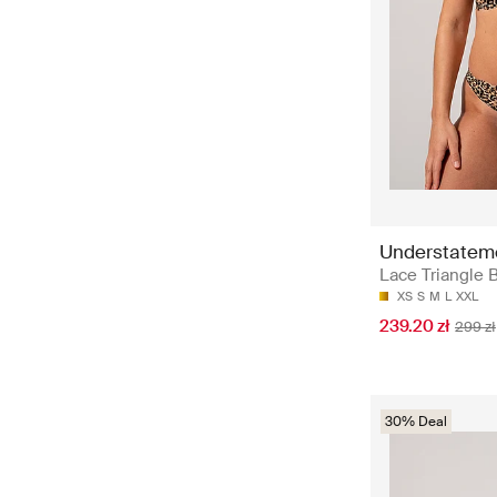
Understatem
Lace Triangle B
XS
S
M
L
XXL
239.20 zł
299 zł
30% Deal