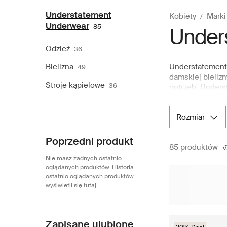
Understatement
Kobiety
Marki
Underwear
85
Under
Odzież
36
Bielizna
Understatement 
49
damskiej bielizn
Stroje kąpielowe
36
potrzeb. Underst
kształtach, pro
Understatement 
rozmiar
preferencji i t
ich nieretuszowa
Boozt.com, wio
Poprzedni produkt
85 produktów
klasycznych el
Nie masz żadnych ostatnio
oglądanych produktów. Historia
ostatnio oglądanych produktów
wyślwietli się tutaj.
Zapisane ulubione